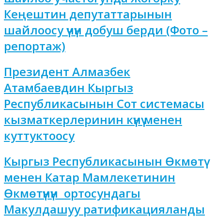
Кеңештин депутаттарынын
шайлоосу үчүн добуш берди (Фото –
репортаж)
Президент Алмазбек
Атамбаевдин Кыргыз
Республикасынын Сот системасы
кызматкерлеринин күнү менен
куттуктоосу
Кыргыз Республикасынын Өкмөтү
менен Катар Мамлекетинин
Өкмөтүнүн ортосундагы
Макулдашуу ратификацияланды