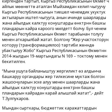
киргенден тартып, Кыргыз Республикасынын Өкмөтү үч
айлык мөөнөттө аталган Мыйзамдан келип чыгуучу
Кыргыз Республикасынын тиешелүү ченемдик укуктук
актыларын иштеп чыгууга, анын ичинде шаарларды
жана айылдык калктуу конуштарды өнүктүрүүнүн башкы
пландарын кайра кароого милдеттү болчу. Бул ченем
Кыргыз Республикасынын Өкмөтү тарабынан толугу
менен аткарылбай жатат. Болгону “Жер участокторун
которуу (трансформациялоо) тартиби жөнүндө
убактылуу Жобо” Кыргыз Республикасынын Өкмөтүнүн
2014-жылдын 19-мартындагы N 169 – токтому менен
бекитилген.
“Мына ушуга байланыштуу жергиликтүү өз алдынча
башкаруу органдары жер тилкесине муктаж болгон
жашоочуларын эске алуу менен шаарларды жана
айылдык калктуу конуштарды өнүктүрүүнүн башкы
пландарын кайрадан карай алышпай жатат”,- дейт
Т.Зулпукаров.
Мындан сырткары, бюджеттик каражаттардын