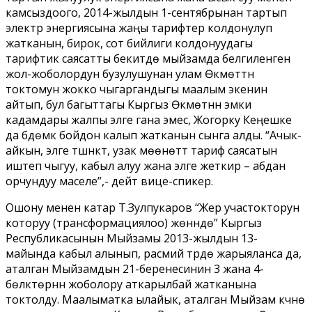
камсыздоого, 2014-жылдын 1-сентябрынан тартып
электр энергиясына жаңы тарифтер колдонулуп
жатканын, бирок, сот бийлиги колдонуудагы
тарифтик саясатты бекитүүдө мыйзамда белгиленген
жол-жоболордун бузулушунан улам Өкмөттүн
токтомун жокко чыгаргандыгы маалым экенин
айтып, бул багыттагы Кыргыз Өкмөтүнүн эмки
кадамдары жалпы элге гана эмес, Жогорку Кеңешке
да бүдөмүк бойдон калып жатканын сынга алды. “Ачык-
айкын, элге түшүнүктүү, узак мөөнөттүү тариф саясатын
иштеп чыгуу, кабыл алуу жана элге жеткирүү – абдан
орчундуу маселе”,- дейт вице-спикер.
Ошону менен катар Т.Зулпукаров “Жер участокторун
которуу (трансформациялоо) жөнүндө” Кыргыз
Республикасынын Мыйзамы 2013-жылдын 13-
майында кабыл алынып, расмий түрдө жарыяланса да,
аталган Мыйзамдын 21-беренесинин 3 жана 4-
бөлүктөрүнүн жоболору аткарылбай жатканына
токтолду. Маалыматка ылайык, аталган Мыйзам күчүнө