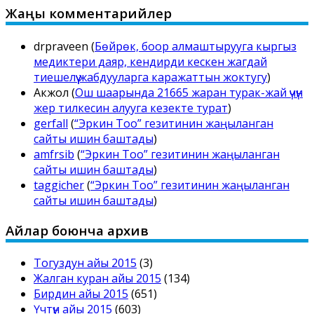
Жаңы комментарийлер
drpraveen
(
Бөйрөк, боор алмаштырууга кыргыз
медиктери даяр, кендирди кескен жагдай
тиешелүү жабдууларга каражаттын жоктугу
)
Акжол
(
Ош шаарында 21665 жаран турак-жай үчүн
жер тилкесин алууга кезекте турат
)
gerfall
(
“Эркин Тоо” гезитинин жаңыланган
сайты ишин баштады
)
amfrsib
(
“Эркин Тоо” гезитинин жаңыланган
сайты ишин баштады
)
taggicher
(
“Эркин Тоо” гезитинин жаңыланган
сайты ишин баштады
)
Айлар боюнча архив
Тогуздун айы 2015
(3)
Жалган куран айы 2015
(134)
Бирдин айы 2015
(651)
Үчтүн айы 2015
(603)