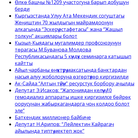
Өлкө башчы №1209 участогуна барып добушун
берди
Кыргызстанда Улуу Ата Мекендик согуштагы
Жеңиштин 70 жылдыгын майрамдоонун
алкагында “Эскерүү эстафетасы” жана “Жашыл
толкун” акциялары болот
Кызыл-Кыядагы мугалимдер профсоюзунун
төрагасы М.Буванова Молдова
Республикасындагы 5 күндүк семинарга катышып
кайтты
Айыл чарбаны өнүктүрүү максатында банктардан
насыя алуу жоболоруна өзгөртүүлөр киргизилди
Ак-Сайда “Алтын түйүн” ресурстук борбору ачылды
Депутат Э.Исаков: “Жапониядан келүүчү 10
гемодиализ аппараты ишке киргизилсе бөйрөк
оорусунан жабыркагандарга чоң колдоо болот
эле”
Баткендик миллионер байбиче
Депутат Н.Арипов: “Лейлектин Кайрагач
айылында типтүү мектеп жок”