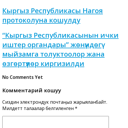
Кыргыз Республикасы Нагоя
протоколуна кошулду
“Кыргыз Республикасынын ички
иштер органдары” жөнүндөгү
мыйзамга толуктоолор жана
өзгөртүүлөр киргизилди
No Comments Yet
Комментарий кошуу
Сиздин электрондук почтаңыз жарыяланбайт.
Милдеттүү талаалар белгиленген
*