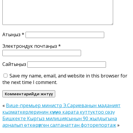
Атыңыз
*
Электрондук почтаңыз
*
Сайтыңыз
Save my name, email, and website in this browser for
the next time I comment.
«
Вице-премьер министр Э.Сариеванын маданият
кызматкерлеринин күнүнө карата куттуктоо сөзү
Бишкекте Кыргыз милициясынын 90 жылдыгына
арналып өткөрүлгөн салтанаттан фоторепортаж
»