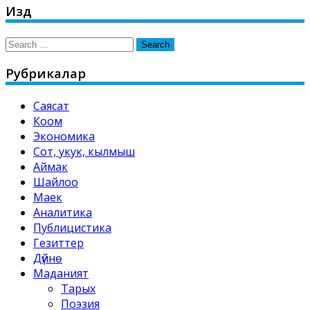
Издөө
Search
for:
Рубрикалар
Саясат
Коом
Экономика
Сот, укук, кылмыш
Аймак
Шайлоо
Маек
Аналитика
Публицистика
Гезиттер
Дүйнө
Маданият
Тарых
Поэзия