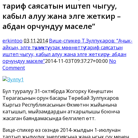
тариф саясатын иштеп чыгуу,
кабыл алуу жана элге жеткирүү –
абдан орчундуу маселе”
erkintoo
03.11.2014
Вице-спикер Т.Зулпукаров: “Ачык-
айкын, элге түшүнүктүү, узак мөөнөттүү тариф саясатын
иштеп чыгуу, кабыл алуу жана элге жеткирүү – абдан
орчундуу маселе”
2014-11-03T09:37:27+00:00
No
Comment
Бул тууралуу 31-октябрда Жогорку Кеңештин
Төрагасынын орун басары Төрөбай Зулпукаров
Кыргыз Республикасынын Өкмөтүнүн жыйынына
катышып, мыйзамдардын аткарылышы боюнча
жасаган баяндамасында белгилеп өттү.
Вице-спикер өз сөзүндө 2014-жылдын 1-июлунан
тартып жылуулук энергиясына жана ысык суу менен