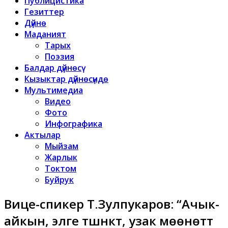
Публицистика
Гезиттер
Дүйнө
Маданият
Тарых
Поэзия
Балдар дүйнөсү
Кызыктар дүйнөсүндө
Мультимедиа
Видео
Фото
Инфографика
Актылар
Мыйзам
Жарлык
Токтом
Буйрук
Вице-спикер Т.Зулпукаров: “Ачык-
айкын, элге түшүнүктүү, узак мөөнөттүү