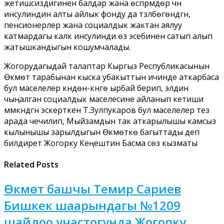
жетишсиздигинен балдар жана өспүрүмдөр үчүн
инсулиндин алты айлык фонду да түзүлбөгөндүгүн,
пенсионерлер жана социалдык жактан аялуу
катмардагы калк инсулинди өз эсебинен сатып алып
жатышкандыгын кошумчалады.
Жогорудагыдай талаптар Кыргыз Республикасынын
Өкмөтү тарабынан кыска убакыттын ичинде аткарбаса
бул маселелер күндөн-күнгө ырбай берип, элдин
чыңалган социалдык маселесине айланып кетиши
мүмкүндүгүн эскерткен Т.Зулпукаров бул маселелер тез
арада чечилип, Мыйзамдын так аткарылышы камсыз
кылынышы зарылдыгын Өкмөткө багыттады деп
билдирет Жогорку Кеңештин Басма сөз кызматы
Related Posts
Өкмөт башчы Темир Сариев
Бишкек шаарындагы №1209
шайлоо участогунда Жогорку