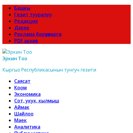
Башкы
Гезит тууралуу
Редакция
Дарек
Реклама берүүчүлөргө
PDF архив
Эркин Тоо
Кыргыз Республикасынын тунгуч гезити
Саясат
Коом
Экономика
Сот, укук, кылмыш
Аймак
Шайлоо
Маек
Аналитика