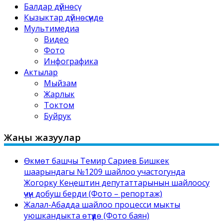
Балдар дүйнөсү
Кызыктар дүйнөсүндө
Мультимедиа
Видео
Фото
Инфографика
Актылар
Мыйзам
Жарлык
Токтом
Буйрук
Жаңы жазуулар
Өкмөт башчы Темир Сариев Бишкек
шаарындагы №1209 шайлоо участогунда
Жогорку Кеңештин депутаттарынын шайлоосу
үчүн добуш берди (Фото – репортаж)
Жалал-Абадда шайлоо процесси мыкты
уюшкандыкта өтүүдө (Фото баян)