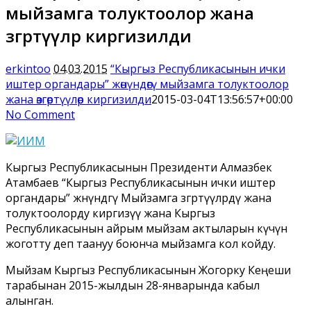
мыйзамга толуктоолор жана
өзгөртүүлөр киргизилди
erkintoo
04.03.2015
“Кыргыз Республикасынын ички
иштер органдары” жөнүндөгү мыйзамга толуктоолор
жана өзгөртүүлөр киргизилди
2015-03-04T13:56:57+00:00
No Comment
Кыргыз Республикасынын Президенти Алмазбек
Атамбаев “Кыргыз Республикасынын ички иштер
органдары” жөнүндөгү Мыйзамга өзгөртүүлөрдү жана
толуктоолорду киргизүү жана Кыргыз
Республикасынын айрым мыйзам актыларын күчүн
жоготту деп таануу боюнча мыйзамга кол койду.
Мыйзам Кыргыз Республикасынын Жогорку Кеңеши
тарабынан 2015-жылдын 28-январында кабыл
алынган.