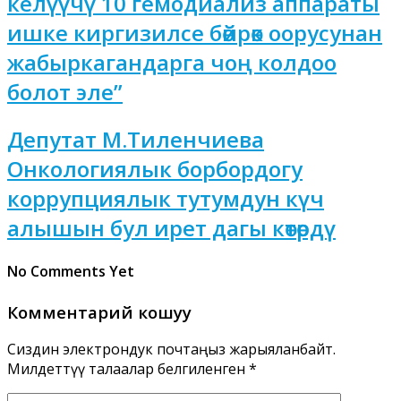
келүүчү 10 гемодиализ аппараты
ишке киргизилсе бөйрөк оорусунан
жабыркагандарга чоң колдоо
болот эле”
Депутат М.Тиленчиева
Онкологиялык борбордогу
коррупциялык тутумдун күч
алышын бул ирет дагы көтөрдү
No Comments Yet
Комментарий кошуу
Сиздин электрондук почтаңыз жарыяланбайт.
Милдеттүү талаалар белгиленген
*