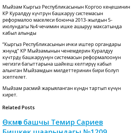
Мыйзам Кыргыз Республикасынын Коргоо кеңешинин
КР Куралдуу күчтөрүн башкаруу системасын
реформалоо маселеси боюнча 2013-жылдын 5-
июлундагы №4 чечимин ишке ашыруу максатында
кабыл алынды
“Кыргыз Республикасынын ички иштер органдары
жөнүндө” КР Мыйзамынын ченемдерин Куралдуу
күчтөрдү башкаруунун системасын реформалоонун
негизги багыттарына шайкеш келтирүү кабыл
алынган Мыйзамдын милдеттеринин бири болуп
эсептелет.
Мыйзам расмий жарыяланган күндөн тартып күчүнө
кирет.
Related Posts
Өкмөт башчы Темир Сариев
Бишкек шаарындагы №1209