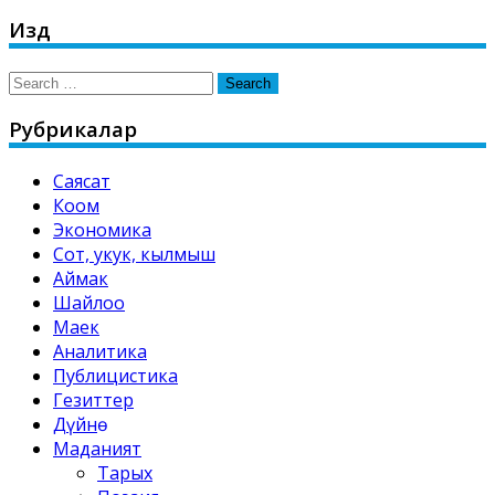
Издөө
Search
for:
Рубрикалар
Саясат
Коом
Экономика
Сот, укук, кылмыш
Аймак
Шайлоо
Маек
Аналитика
Публицистика
Гезиттер
Дүйнө
Маданият
Тарых