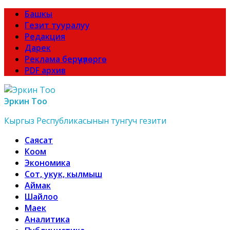
Башкы
Гезит тууралуу
Редакция
Дарек
Реклама берүүчүлөргө
PDF архив
Эркин Тоо
Кыргыз Республикасынын тунгуч гезити
Саясат
Коом
Экономика
Сот, укук, кылмыш
Аймак
Шайлоо
Маек
Аналитика