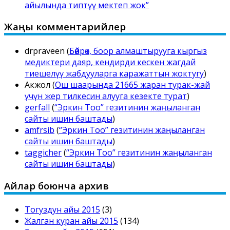
айылында типтүү мектеп жок”
Жаңы комментарийлер
drpraveen
(
Бөйрөк, боор алмаштырууга кыргыз
медиктери даяр, кендирди кескен жагдай
тиешелүү жабдууларга каражаттын жоктугу
)
Акжол
(
Ош шаарында 21665 жаран турак-жай
үчүн жер тилкесин алууга кезекте турат
)
gerfall
(
“Эркин Тоо” гезитинин жаңыланган
сайты ишин баштады
)
amfrsib
(
“Эркин Тоо” гезитинин жаңыланган
сайты ишин баштады
)
taggicher
(
“Эркин Тоо” гезитинин жаңыланган
сайты ишин баштады
)
Айлар боюнча архив
Тогуздун айы 2015
(3)
Жалган куран айы 2015
(134)