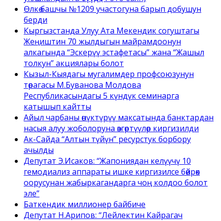
Өлкө башчы №1209 участогуна барып добушун
берди
Кыргызстанда Улуу Ата Мекендик согуштагы
Жеңиштин 70 жылдыгын майрамдоонун
алкагында “Эскерүү эстафетасы” жана “Жашыл
толкун” акциялары болот
Кызыл-Кыядагы мугалимдер профсоюзунун
төрагасы М.Буванова Молдова
Республикасындагы 5 күндүк семинарга
катышып кайтты
Айыл чарбаны өнүктүрүү максатында банктардан
насыя алуу жоболоруна өзгөртүүлөр киргизилди
Ак-Сайда “Алтын түйүн” ресурстук борбору
ачылды
Депутат Э.Исаков: “Жапониядан келүүчү 10
гемодиализ аппараты ишке киргизилсе бөйрөк
оорусунан жабыркагандарга чоң колдоо болот
эле”
Баткендик миллионер байбиче
Депутат Н.Арипов: “Лейлектин Кайрагач