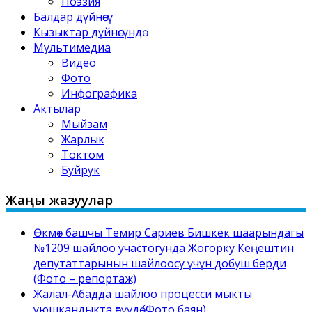
Поэзия
Балдар дүйнөсү
Кызыктар дүйнөсүндө
Мультимедиа
Видео
Фото
Инфографика
Актылар
Мыйзам
Жарлык
Токтом
Буйрук
Жаңы жазуулар
Өкмөт башчы Темир Сариев Бишкек шаарындагы
№1209 шайлоо участогунда Жогорку Кеңештин
депутаттарынын шайлоосу үчүн добуш берди
(Фото – репортаж)
Жалал-Абадда шайлоо процесси мыкты
уюшкандыкта өтүүдө (Фото баян)