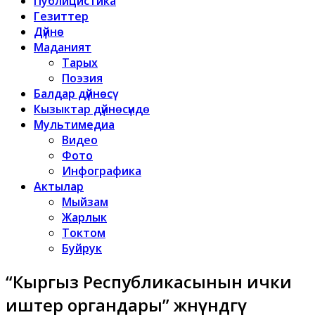
Публицистика
Гезиттер
Дүйнө
Маданият
Тарых
Поэзия
Балдар дүйнөсү
Кызыктар дүйнөсүндө
Мультимедиа
Видео
Фото
Инфографика
Актылар
Мыйзам
Жарлык
Токтом
Буйрук
“Кыргыз Республикасынын ички
иштер органдары” жөнүндөгү