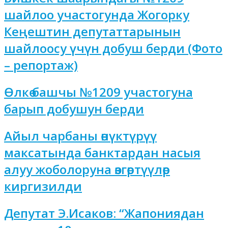
шайлоо участогунда Жогорку
Кеңештин депутаттарынын
шайлоосу үчүн добуш берди (Фото
– репортаж)
Өлкө башчы №1209 участогуна
барып добушун берди
Айыл чарбаны өнүктүрүү
максатында банктардан насыя
алуу жоболоруна өзгөртүүлөр
киргизилди
Депутат Э.Исаков: “Жапониядан