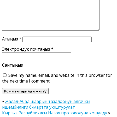
Атыңыз
*
Электрондук почтаңыз
*
Сайтыңыз
Save my name, email, and website in this browser for
the next time I comment.
«
Жалал-Абад шаарын тазалоонун алгачкы
ишембилиги 6-мартта уюштурулат
Кыргыз Республикасы Нагоя протоколуна кошулду
»