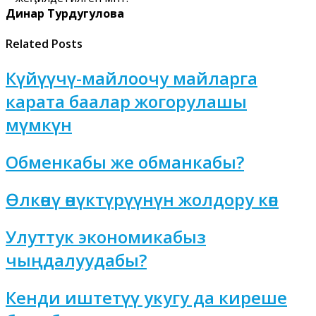
Динар Турдугулова
Related Posts
Күйүүчү-майлоочу майларга
карата баалар жогорулашы
мүмкүн
Обменкабы же обманкабы?
Өлкөнү өнүктүрүүнүн жолдору көп
Улуттук экономикабыз
чыңдалуудабы?
Кенди иштетүү укугу да киреше