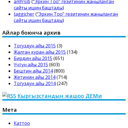
amfrsib
(
“Эркин Тоо” гезитинин жаңыланган
сайты ишин баштады
)
taggicher
(
“Эркин Тоо” гезитинин жаңыланган
сайты ишин баштады
)
Айлар боюнча архив
Тогуздун айы 2015
(3)
Жалган куран айы 2015
(134)
Бирдин айы 2015
(651)
Үчтүн айы 2015
(603)
Бештин айы 2014
(800)
Жетинин айы 2014
(714)
Тогуздун айы 2014
(247)
Кыргызстандын жашоо ДЕМи
Мета
Каттоо