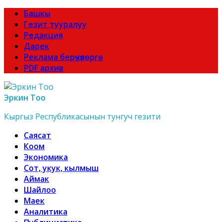
Башкы
Гезит тууралуу
Редакция
Дарек
Реклама берүүчүлөргө
PDF архив
Эркин Тоо
Кыргыз Республикасынын тунгуч гезити
Саясат
Коом
Экономика
Сот, укук, кылмыш
Аймак
Шайлоо
Маек
Аналитика