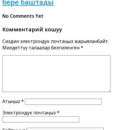
бере баштады
No Comments Yet
Комментарий кошуу
Сиздин электрондук почтаңыз жарыяланбайт.
Милдеттүү талаалар белгиленген
*
Атыңыз
*
Электрондук почтаңыз
*