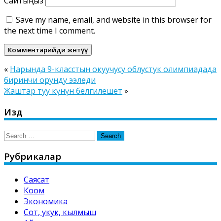
Сайтыңыз
Save my name, email, and website in this browser for
the next time I comment.
«
Нарында 9-класстын окуучусу облустук олимпиадада
биринчи орунду ээледи
Жаштар туу күнүн белгилешет
»
Издөө
Search
for:
Рубрикалар
Саясат
Коом
Экономика
Сот, укук, кылмыш