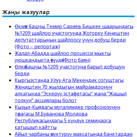
Жаңы жазуулар
Өкмөт башчы Темир Сариев Бишкек шаарындагы
№1209 шайлоо участогунда Жогорку Кеңештин
депутаттарынын шайлоосу үчүн добуш берди
(Фото – репортаж)
Жалал-Абадда шайлоо процесси мыкты
уюшкандыкта өтүүдө (Фото баян)
Өлкө башчы №1209 участогуна барып добушун
берди
Кыргызстанда Улуу Ата Мекендик согуштагы
Жеңиштин 70 жылдыгын майрамдоонун
алкагында “Эскерүү эстафетасы” жана “Жашыл
толкун” акциялары болот
Кызыл-Кыядагы мугалимдер профсоюзунун
төрагасы М.Буванова Молдова
Республикасындагы 5 күндүк семинарга
катышып кайтты
Айыл чарбаны өнүктүрүү максатында банктардан