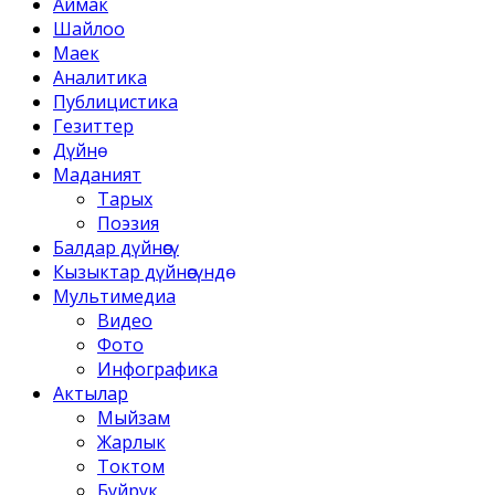
Аймак
Шайлоо
Маек
Аналитика
Публицистика
Гезиттер
Дүйнө
Маданият
Тарых
Поэзия
Балдар дүйнөсү
Кызыктар дүйнөсүндө
Мультимедиа
Видео
Фото
Инфографика
Актылар
Мыйзам
Жарлык
Токтом
Буйрук