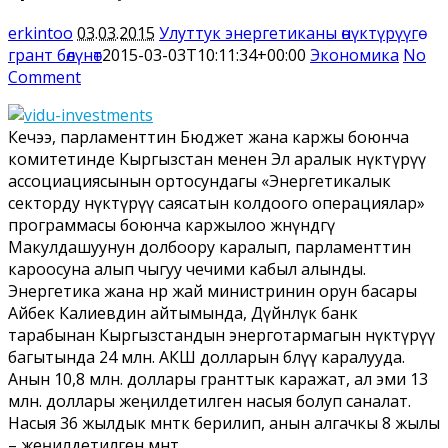
erkintoo
03.03.2015
Улуттук энергетиканы өнүктүрүүгө
грант бөлүнөт
2015-03-03T10:11:34+00:00
Экономика
No
Comment
Кечээ, парламенттин Бюджет жана каржы боюнча
комитетинде Кыргызстан менен Эл аралык өнүктүрүү
ассоциациясынын ортосундагы «Энергетикалык
секторду өнүктүрүү саясатын колдоого операциялар»
программасы боюнча каржылоо жөнүндөгү
Макулдашуунун долбоору каралып, парламенттин
кароосуна алып чыгуу чечими кабыл алынды.
Энергетика жана өнөр жай министринин орун басары
Айбек Калиевдин айтымында, Дүйнөлүк банк
тарабынан Кыргызстандын энерготармагын өнүктүрүү
багытында 24 млн. АКШ долларын бөлүү каралууда.
Анын 10,8 млн. доллары гранттык каражат, ал эми 13
млн. доллары жеӊилдетилген насыя болуп саналат.
Насыя 36 жылдык мөөнөткө берилип, анын алгачкы 8 жылы
– жеӊилдетилген мөөнөт.