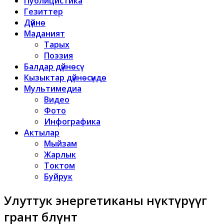
Публицистика
Гезиттер
Дүйнө
Маданият
Тарых
Поэзия
Балдар дүйнөсү
Кызыктар дүйнөсүндө
Мультимедиа
Видео
Фото
Инфографика
Актылар
Мыйзам
Жарлык
Токтом
Буйрук
Улуттук энергетиканы өнүктүрүүгө
грант бөлүнөт