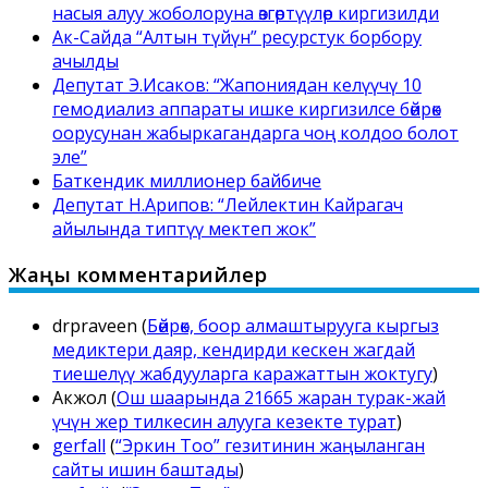
насыя алуу жоболоруна өзгөртүүлөр киргизилди
Ак-Сайда “Алтын түйүн” ресурстук борбору
ачылды
Депутат Э.Исаков: “Жапониядан келүүчү 10
гемодиализ аппараты ишке киргизилсе бөйрөк
оорусунан жабыркагандарга чоң колдоо болот
эле”
Баткендик миллионер байбиче
Депутат Н.Арипов: “Лейлектин Кайрагач
айылында типтүү мектеп жок”
Жаңы комментарийлер
drpraveen
(
Бөйрөк, боор алмаштырууга кыргыз
медиктери даяр, кендирди кескен жагдай
тиешелүү жабдууларга каражаттын жоктугу
)
Акжол
(
Ош шаарында 21665 жаран турак-жай
үчүн жер тилкесин алууга кезекте турат
)
gerfall
(
“Эркин Тоо” гезитинин жаңыланган
сайты ишин баштады
)