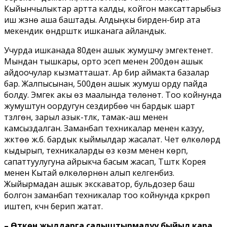
Кыйынчылыктар артта калды, койгон максаттарыбыз
иш жүзүнө аша баштады. Алдыңкы бирден-бир ата
мекендик өндүрүштүк ишканага айландык.
Учурда ишканада 80ден ашык жумушчу эмгектенет.
Мындан тышкары, орто эсеп менен 200дөн ашык
айдоочулар кызматташат. Ар бир аймакта базалар
бар. Жалпысынан, 500дөн ашык жумуш орду пайда
болду. Эмгек акы өз маалында төлөнөт. Тоо койнунда
жумуштун оордугун сездирбөө үчүн бардык шарт
түзүлгөн, зарыл азык-түлүк, тамак-аш менен
камсыздалган. Заманбап техникалар менен казуу,
жүктөө ж.б. бардык кыймылдар жасалат. Чет өлкөлөрдү
кыдырып, техникаларды өз көзүм менен көрүп,
сапаттуулугуна айрыкча басым жасап, Түштүк Корея
менен Кытай өлкөлөрүнөн алып келгенбиз.
Жыйырмадан ашык экскаватор, бульдозер баш
болгон заманбап техникалар тоо койнунда күркүрөп
иштеп, күчүн берип жатат.
– Өткөн жылдарга салыштырмалуу быйыл кара