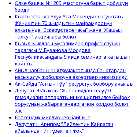
Өлкө башчы №1209 участогуна барып добушун
берди
Кыргызстанда Улуу Ата Мекендик согуштагы
Жеңиштин 70 жылдыгын майрамдоонун
алкагында “Эскерүү эстафетасы” жана “Жашыл
толкун” акциялары болот
Кызыл-Кыядагы мугалимдер профсоюзунун
төрагасы М.Буванова Молдова
Республикасындагы 5 күндүк семинарга катышып
кайтты
Айыл чарбаны өнүктүрүү максатында банктардан
насыя алуу жоболоруна өзгөртүүлөр киргизилди
Ак-Сайда “Алтын түйүн” ресурстук борбору ачылды
Депутат Э.Исаков: “Жапониядан келүүчү 10
гемодиализ аппараты ишке киргизилсе бөйрөк
оорусунан жабыркагандарга чоң колдоо болот
эле”
Баткендик миллионер байбиче
Депутат Н.Арипов: “Лейлектин Кайрагач
айылында типтүү мектеп жок”