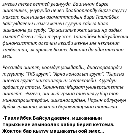
эмгеги текке кетпей уланууда. Башынан бирге
иштешкен, учурунда нечен долбоорлорду бирге ачууну
максат кылышкан азаматтардын бири Таалайбек
Байсулдаевич ысыгы менен суугуна кайыл боло
ишкананы өргө сүрөдү. “Эр жигитке жетимиш өнөр аздык
кылат” деген сөздүн төгүнү жок. Таалайбек Байсулдаевич
финансисттик алгачкы кесиби менен эле чектелип
калбастан, эл аралык бизнес боюнча да адистиктин
ээси.
Россияда иштеп, коомдук уюмдарды, диаспораларды
түзүштү.
“ТКБ групп”, “Арча консальт групп”, “Кыргыз
инвест групп” ишканаларын жетектеди. 3 уулдун
ардактуу атасы. Келинчеги Мирзат университетте
иштейт. Эмгеги, иш чыйырына тиешелүү бир топ
министрликтердин, ишканалардын, Нарын облусунун
Ардак грамота, мактоо баракчаларына татыган.
-Таалайбек Байсулдаевич, ишкананын
тарыхынан азыноолак кабар берип кетсеңиз.
Жоктон бар кылуу машакаты оңой эмес…