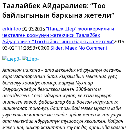
Таалайбек Айдаралиев: “Тоо
байлыгынын баркына жетели”
erkintoo
02.03.2015
“Пандж Шер” жоопкерчилиги
чектелген коомунун жетекчиси Таалайбек
Айдаралиев: “Тоо байлыгынын баркына жетели”
2015-
03-02T11:28:53+00:00
Slider
,
Маек
No Comment
Аталган ишкана – ата мекендик өндүрүштүн алгачкы
карлыгачтарынын бири. Кыргыздын мекенчил уулу,
белгилүү коомдук ишмер, маркум Мухтар
Өмүракуновдун демилгеси менен 2008-жылы
негизделген. Союз ыдырап, кулап, кечээги күркүрөп
иштеген завод, фабрикалар баш болгон өндүрүштүк
ишканалар тонолуп, баштагыдай эмгек ыргагы көздөн
учуп калган катаал мезгилде, эрдик менен мына ушул
ата мекендик өндүрүштүн тушоосун кесишкен. Кайран
мекенчил, ишкер жигиттин көзү өтсө да, артында калган