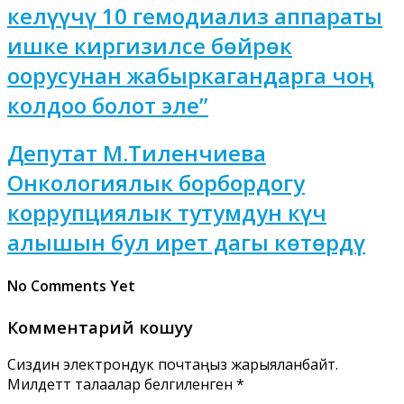
келүүчү 10 гемодиализ аппараты
ишке киргизилсе бөйрөк
оорусунан жабыркагандарга чоң
колдоо болот эле”
Депутат М.Тиленчиева
Онкологиялык борбордогу
коррупциялык тутумдун күч
алышын бул ирет дагы көтөрдү
No Comments Yet
Комментарий кошуу
Сиздин электрондук почтаңыз жарыяланбайт.
Милдеттүү талаалар белгиленген
*