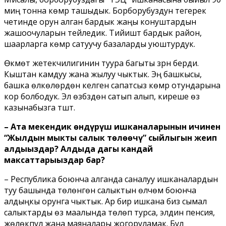
миң тонна көмүр ташыдык. Борборубуздун тегерек
четинде орун алган бардык жаңы конуштардын
жашоочуларын тейледик. Тийиштүү бардык район,
шаарларга көмүр сатуучу базаларды уюштурдук.
Өкмөт жетекчилигинин туура багыты үзүрүн берди.
Кыштан камдуу жана жылуу чыктык. Эң башкысы,
башка өлкөлөрдөн келген сапатсыз көмүр отундарына
кор болбодук. Эл өзүбүздөн сатып алып, киреше өз
казынабызга түштү.
– Ата мекендик өндүрүш ишканаларынын ичинен
“Жылдын мыкты салык төлөөчү” сыйлыгын жеңип
алдыңыздар? Алдыда дагы кандай
максаттарыңыздар бар?
– Республика боюнча алганда саналуу ишканалардын
туу башында төлөнгөн салыктын өлчөмү боюнча
алдыңкы орунга чыктык. Ар бир ишкана биз сымал
салыктарды өз маалында төлөп турса, элдин пенсия,
жөлөкпул жана маяналары жогоруламак. Бул