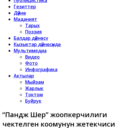
Публицистика
Гезиттер
Дүйнө
Маданият
Тарых
Поэзия
Балдар дүйнөсү
Кызыктар дүйнөсүндө
Мультимедиа
Видео
Фото
Инфографика
Актылар
Мыйзам
Жарлык
Токтом
Буйрук
“Пандж Шер” жоопкерчилиги
чектелген коомунун жетекчиси