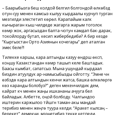
– Баарыбызга беш колдой белгилүү болгондой өлкөбүздү
отун-суу менен камсыз кылуу кырдаалы курчуп турган
мезгилди элестетип көрөлү. Карапайым калк
кычыраган кыш чилдеде жагарга жарым тоголок
көмүрү жок, аргасыздан балта-чотун камдап бак-дарак,
токойлорду бутап, кесип жибербедиби? А бир кезде
“Кыргызстан Орто Азиянын кочегары” деп аталган
эмес беле?!
Тилекке каршы, кара алтынды казуу өндүрүшү өксүп,
коңшу Казакстандан көмүр ташып келе баштадык.
Баасы кымбат, сапатсыз. Мына ушундай кырдаал
биздин атуулдук ар-намысыбызды ойготту. “Эмне үчүн
өзүбүздө кара алтындын кенчи жатса, башка өлкөлөргө
көз каранды болобуз?” деген мекенчилдик дем,
кайрат күч менен жаңы ишкананы ачууга бел
байладык. Албетте, оңой болбоду. Чалгындоо
иштерин каржылоо түйшүгүн таман-акы маңдай
терибиз менен жеңүүгө туура келди. “Аракет кылсаң –
берекет” демекчи, мээнетибиз текке кетпеди.