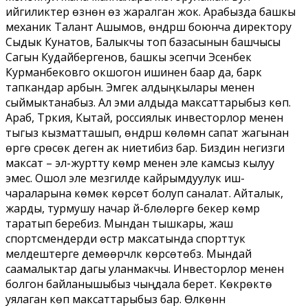
ийгиликтер өзүнөн өзү жаралган жок. Арабызда башкы
механик Талант Ашымов, өндүрүш боюнча директору
Сыдык Кунатов, Балыкчы топ базасынын башчысы
Сагын Кудайбергенов, башкы эсепчи Эсенбек
Курманбековго окшогон ишинен баар да, барк
тапкандар арбын. Эмгек алдыңкылары менен
сыймыктанабыз. Ал эми алдыда максаттарыбыз көп.
Араб, Түркия, Кытай, россиялык инвесторлор менен
тыгыз кызматташып, өндүрүш көлөмүн сапат жагынан
өргө сүрөсөк деген ак ниетибиз бар. Биздин негизги
максат – эл-журтту көмүр менен эле камсыз кылуу
эмес. Ошол эле мезгилде кайрымдуулук иш-
чараларына көмөк көрсөтүү болуп саналат. Айталык,
жарды, турмушу начар үй-бүлөлөргө бекер көмүр
таратып беребиз. Мындан тышкары, жаш
спортсмендерди өстүрүү максатында спорттук
мелдештерге демөөрчүлүк көрсөтөбүз. Мындай
саамалыктар дагы уланмакчы. Инвесторлор менен
болгон байланышыбыз чыңдала берет. Көкүрөктө
уялаган көп максаттарыбыз бар. Өлкөнүн