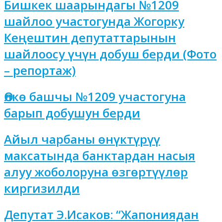
Бишкек шаарындагы №1209
шайлоо участогунда Жогорку
Кеңештин депутаттарынын
шайлоосу үчүн добуш берди (Фото
– репортаж)
Өлкө башчы №1209 участогуна
барып добушун берди
Айыл чарбаны өнүктүрүү
максатында банктардан насыя
алуу жоболоруна өзгөртүүлөр
киргизилди
Депутат Э.Исаков: “Жапониядан