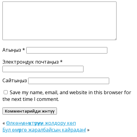
Атыңыз
*
Электрондук почтаңыз
*
Сайтыңыз
Save my name, email, and website in this browser for
the next time I comment.
«
Өлкөнү өнүктүрүүнүн жолдору көп
Бул өмүргө жаралбайсың кайрадан!
»