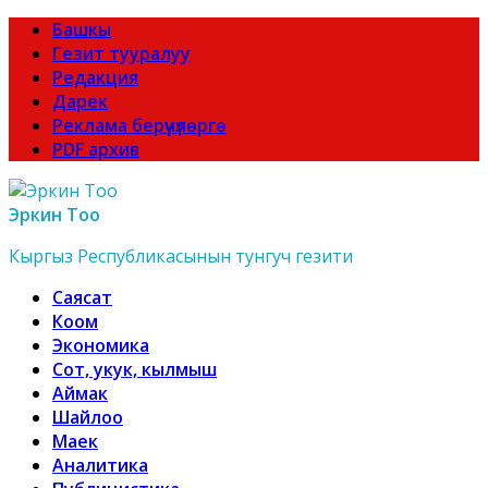
Башкы
Гезит тууралуу
Редакция
Дарек
Реклама берүүчүлөргө
PDF архив
Эркин Тоо
Кыргыз Республикасынын тунгуч гезити
Саясат
Коом
Экономика
Сот, укук, кылмыш
Аймак
Шайлоо
Маек
Аналитика