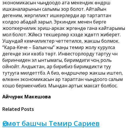
экономикасын чыңдоодо ата мекендик өндүрүш
ишканаларынын салымы зор болот. Айтайын
дегеним, жергиликтүү ишкерлерди ар тартаптан
колдоо абадай зарыл. Эркиндик менен бирге
жоопкерчилик эриш-аркак жүргөндө гана кайтарымы
мол болот. Жүйөсүз текшерүүлөр кээде жүдөтүп жиберет.
Ушундай кемчиликтер четтетилсе, жакшы болмок.
“Кара-Кече – Балыкчы” жаңы темир жолу курулса
дегенде эки көзүбүз төрт. Инвесторлорду тартуу үчүн
биринчиден эл ынтымагы, биримдиги чоң роль
ойнойт. Андыктан, ар бирибиз биримдикти туу
тутууга милдеттүүбүз. А биз, өндүрүшчүлөр жакшы иштеп,
өлкөнүн экономикасын ар тараптан чыңдоого салым
кошо бермекчибиз. Мындан артык максат болбос.
Айчүрөк Макешова
Related Posts
Өкмөт башчы Темир Сариев