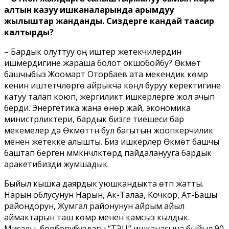
алтын казуу ишканаларында арымдуу
жылыштар жанданды. Сиздерге кандай таасир
калтырды?
– Бардык олуттуу оң иштер жетекчилердин
ишмердигине жараша болот окшобойбу? Өкмөт
башчыбыз Жоомарт Оторбаев ата мекендик көмүр
кенин иштетүүчүлөргө айрыкча көңүл буруу керектигине
катуу талап коюп, жергиликтүү ишкерлерге жол ачып
берди. Энергетика жана өнөр жай, экономика
министрликтери, бардык бизге тиешеси бар
мекемелер да Өкмөттүн бул багытын жоопкерчилик
менен жетекке алышты. Биз ишкерлер Өкмөт башчы
баштап берген мүмкүнчүлүктөрдү пайдаланууга бардык
аракетибизди жумшадык.
Быйыл кышка даярдык уюшкандыкта өтүп жатты.
Нарын облусунун Нарын, Ак-Талаа, Кочкор, Ат-Башы
райондорун, Жумгал районунун айрым айыл
аймактарын таш көмүр менен камсыз кылдык.
Мисалы, борборубуздагы “ТЭЦ” ишканасына быйыл 90