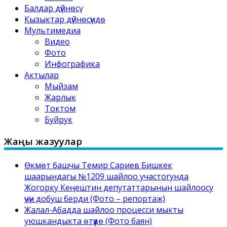
Балдар дүйнөсү
Кызыктар дүйнөсүндө
Мультимедиа
Видео
Фото
Инфографика
Актылар
Мыйзам
Жарлык
Токтом
Буйрук
Жаңы жазуулар
Өкмөт башчы Темир Сариев Бишкек
шаарындагы №1209 шайлоо участогунда
Жогорку Кеңештин депутаттарынын шайлоосу
үчүн добуш берди (Фото – репортаж)
Жалал-Абадда шайлоо процесси мыкты
уюшкандыкта өтүүдө (Фото баян)