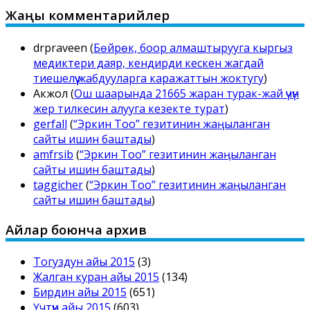
Жаңы комментарийлер
drpraveen
(
Бөйрөк, боор алмаштырууга кыргыз
медиктери даяр, кендирди кескен жагдай
тиешелүү жабдууларга каражаттын жоктугу
)
Акжол
(
Ош шаарында 21665 жаран турак-жай үчүн
жер тилкесин алууга кезекте турат
)
gerfall
(
“Эркин Тоо” гезитинин жаңыланган
сайты ишин баштады
)
amfrsib
(
“Эркин Тоо” гезитинин жаңыланган
сайты ишин баштады
)
taggicher
(
“Эркин Тоо” гезитинин жаңыланган
сайты ишин баштады
)
Айлар боюнча архив
Тогуздун айы 2015
(3)
Жалган куран айы 2015
(134)
Бирдин айы 2015
(651)
Үчтүн айы 2015
(603)