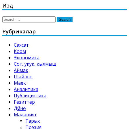
Издөө
Search
for:
Рубрикалар
Саясат
Коом
Экономика
Сот, укук, кылмыш
Аймак
Шайлоо
Маек
Аналитика
Публицистика
Гезиттер
Дүйнө
Маданият
Тарых
Поэзия