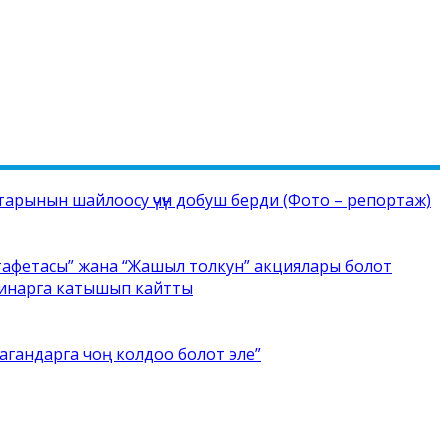
рынын шайлоосу үчүн добуш берди (Фото – репортаж)
тафетасы” жана “Жашыл толкун” акциялары болот
минарга катышып кайтты
агандарга чоң колдоо болот эле”