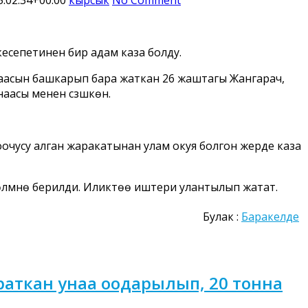
есепетинен бир адам каза болду.
унаасын башкарып бара жаткан 26 жаштагы Жангарач,
асы менен сүзүшкөн.
оочусу алган жаракатынан улам окуя болгон жерде каза
үмүнө берилди. Иликтөө иштери улантылып жатат.
Булак :
Баракелде
аткан унаа оодарылып, 20 тонна