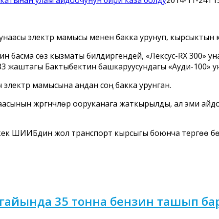
унаасы электр мамысы менен бакка урунуп, кырсыктын к
ин басма сөз кызматы билдиргендей, «Лексус-RX 300» 
3 жаштагы Бактыбектин башкаруусундагы «Ауди-100» уна
ч электр мамысына андан соң бакка урунган.
асынын жүргүнчүлөрү ооруканага жаткырылды, ал эми айд
к ШИИБдин жол транспорт кырсыгы боюнча тергөө бөл
гайында 35 тонна бензин ташып бар