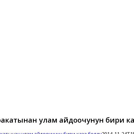
жаракатынан улам айдоочунун бири к
аракатынан улам айдоочунун бири каза болду
2014-11-24T15