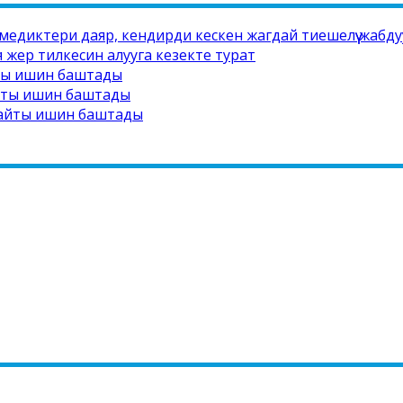
медиктери даяр, кендирди кескен жагдай тиешелүү жабд
 жер тилкесин алууга кезекте турат
йты ишин баштады
айты ишин баштады
сайты ишин баштады