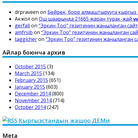
drpraveen
on
Бөйрөк, боор алмаштырууга кыргыз 
Акжол
on
Ош шаарында 21665 жаран турак-жай үчүн
gerfall
on
“Эркин Тоо” гезитинин жаңыланган са
amfrsib
on
“Эркин Тоо” гезитинин жаңыланган с
taggicher
on
“Эркин Тоо” гезитинин жаңыланган 
Айлар боюнча архив
October 2015
(3)
March 2015
(134)
February 2015
(651)
January 2015
(603)
December 2014
(800)
November 2014
(714)
October 2014
(247)
Кыргызстандын жашоо ДЕМи
Meta