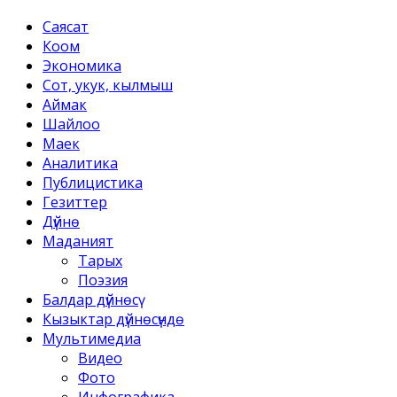
Саясат
Коом
Экономика
Сот, укук, кылмыш
Аймак
Шайлоо
Маек
Аналитика
Публицистика
Гезиттер
Дүйнө
Маданият
Тарых
Поэзия
Балдар дүйнөсү
Кызыктар дүйнөсүндө
Мультимедиа
Видео
Фото