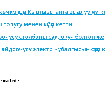
чкү түшүп Кыргызстанга эс алуу үчүн
толугу менен күйүп кетти
усу столбаны сүзүп, окуя болгон же
айдоочусу электр чубалгысын сүзүп 
are marked
*