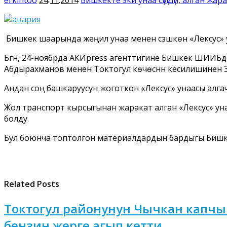
Бишкек шаарында жеңил унаа менен сүзүшкөн «Лексус» 
Бүгүн, 24-ноябрда АКИpress агенттигине Бишкек ШИИБд
Абдырахманов менен Токтогул көчөсүнүн кесилишинен 3
Андан соң башкаруусун жоготкон «Лексус» унаасы алга
Жол транспорт кырсыгынан жаракат алган «Лексус» уна
болду.
Бул боюнча топтолгон материалдардын бардыгы Бишке
Related Posts
Токтогул районунун Чычкан капчы
бензин жерге агып кетти