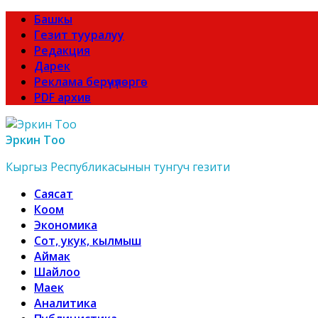
Башкы
Гезит тууралуу
Редакция
Дарек
Реклама берүүчүлөргө
PDF архив
Эркин Тоо
Кыргыз Республикасынын тунгуч гезити
Саясат
Коом
Экономика
Сот, укук, кылмыш
Аймак
Шайлоо
Маек
Аналитика