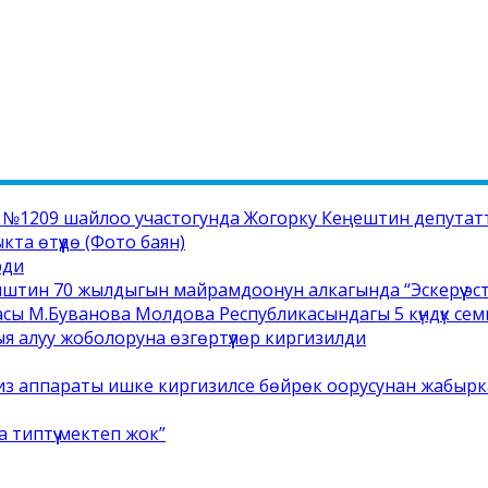
1209 шайлоо участогунда Жогорку Кеңештин депутатта
а өтүүдө (Фото баян)
рди
штин 70 жылдыгын майрамдоонун алкагында “Эскерүү эс
сы М.Буванова Молдова Республикасындагы 5 күндүк се
ыя алуу жоболоруна өзгөртүүлөр киргизилди
ализ аппараты ишке киргизилсе бөйрөк оорусунан жабырк
типтүү мектеп жок”