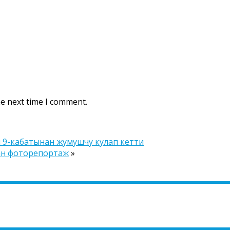
he next time I comment.
 9-кабатынан жумушчу кулап кетти
ан фоторепортаж
»