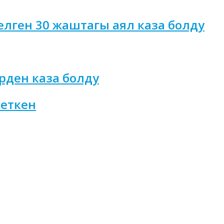
 келген 30 жаштагы аял каза болду
рден каза болду
кеткен