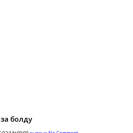
аза болду
:02:34+00:00
кырсык
No Comment