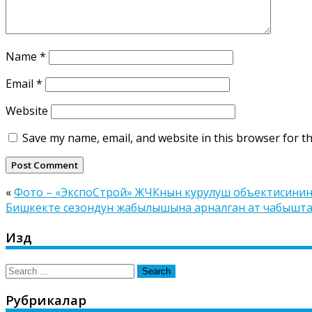
Name
*
Email
*
Website
Save my name, email, and website in this browser for t
«
Фото – «ЭкспоСтрой» ЖЧКнын курулуш объектисинин
Бишкекте сезондун жабылышына арналган ат чабышт
Издөө
Search
for:
Рубрикалар