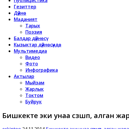
Публицистика
Гезиттер
Дүйнө
Маданият
Тарых
Поэзия
Балдар дүйнөсү
Кызыктар дүйнөсүндө
Мультимедиа
Видео
Фото
Инфографика
Актылар
Мыйзам
Жарлык
Токтом
Буйрук
Бишкекте эки унаа сүзүшүп, алган 
erkintoo
24.11.2014
Бишкекте эки унаа сүзүшүп, алган ж