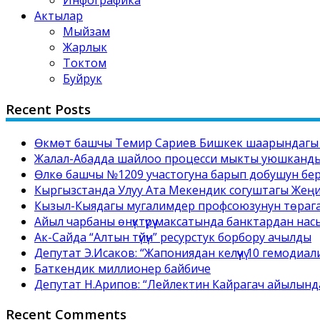
Инфографика
Актылар
Мыйзам
Жарлык
Токтом
Буйрук
Recent Posts
Өкмөт башчы Темир Сариев Бишкек шаарындагы №
Жалал-Абадда шайлоо процесси мыкты уюшкандыкт
Өлкө башчы №1209 участогуна барып добушун бе
Кыргызстанда Улуу Ата Мекендик согуштагы Жеңи
Кызыл-Кыядагы мугалимдер профсоюзунун төрага
Айыл чарбаны өнүктүрүү максатында банктардан нас
Ак-Сайда “Алтын түйүн” ресурстук борбору ачылды
Депутат Э.Исаков: “Жапониядан келүүчү 10 гемоди
Баткендик миллионер байбиче
Депутат Н.Арипов: “Лейлектин Кайрагач айылында 
Recent Comments