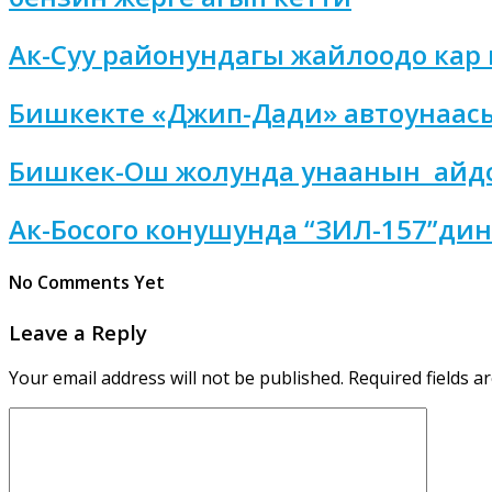
Ак-Суу районундагы жайлоодо кар кө
Бишкекте «Джип-Дади» автоунаасы 
Бишкек-Ош жолунда унаанын айдооч
Ак-Босого конушунда “ЗИЛ-157”дин 
No Comments Yet
Leave a Reply
Your email address will not be published.
Required fields 