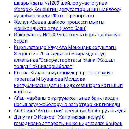
шаарындагы №1209 шайлоо участогунда
Жогорку Кеңештин депутаттарынын шайлоосу
үчүн добуш берди (Фото – репортаж)
Жалал-Абадда шайлоо процесси мыкты
уюшкандыкта өтүүдө (Фото баян)
Өлкө башчы №1209 участогуна барып добушун
берди
Кыргызстанда Улуу Ата Мекендик согуштагы
Жеңиштин 70 жылдыгын майрамдоонун
алкагында “Эскерүү эстафетасы” жана “Жашыл
толкун” акциялары болот
Кызыл-Кыядагы мугалимдер профсоюзунун
төрагасы М.Буванова Молдова
Республикасындагы 5 күндүк семинарга катышып
кайтты
Айыл чарбаны өнүктүрүү максатында банктардан
насыя алуу жоболоруна өзгөртүүлөр киргизилди
Ак-Сайда “Алтын түйүн” ресурстук борбору ачылды
Депутат Э.Исаков: “Жапониядан келүүчү 10
гемодиализ аппараты ишке киргизилсе бөйрөк