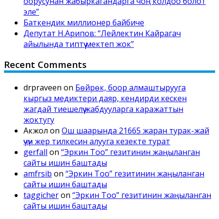
оорусунан жабыркагандарга чоң колдоо болот
эле”
Баткендик миллионер байбиче
Депутат Н.Арипов: “Лейлектин Кайрагач
айылында типтүү мектеп жок”
Recent Comments
drpraveen
on
Бөйрөк, боор алмаштырууга
кыргыз медиктери даяр, кендирди кескен
жагдай тиешелүү жабдууларга каражаттын
жоктугу
Акжол
on
Ош шаарында 21665 жаран турак-жай
үчүн жер тилкесин алууга кезекте турат
gerfall
on
“Эркин Тоо” гезитинин жаңыланган
сайты ишин баштады
amfrsib
on
“Эркин Тоо” гезитинин жаңыланган
сайты ишин баштады
taggicher
on
“Эркин Тоо” гезитинин жаңыланган
сайты ишин баштады