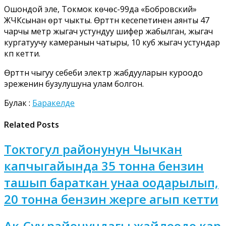
Ошондой эле, Токмок көчөсү-99да «Бобровский»
ЖЧКсынан өрт чыкты. Өрттүн кесепетинен аянты 47
чарчы метр жыгач устундуу шифер жабылган, жыгач
кургатуучу камеранын чатыры, 10 куб жыгач устундар
күп кетти.
Өрттүн чыгуу себеби электр жабдууларын куроодо
эреженин бузулушуна улам болгон.
Булак :
Баракелде
Related Posts
Токтогул районунун Чычкан
капчыгайында 35 тонна бензин
ташып бараткан унаа оодарылып,
20 тонна бензин жерге агып кетти
Ак-Суу районундагы жайлоодо кар