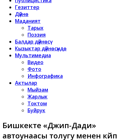
Публицистика
Гезиттер
Дүйнө
Маданият
Тарых
Поэзия
Балдар дүйнөсү
Кызыктар дүйнөсүндө
Мультимедиа
Видео
Фото
Инфографика
Актылар
Мыйзам
Жарлык
Токтом
Буйрук
Бишкекте «Джип-Дади»
автоунаасы толугу менен күйүп