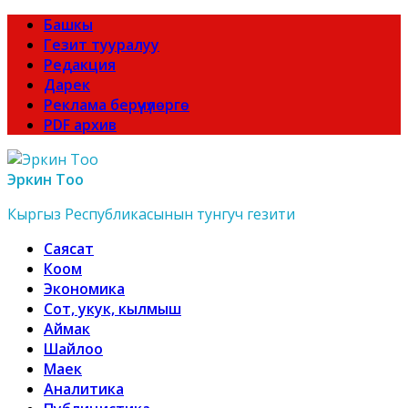
Башкы
Гезит тууралуу
Редакция
Дарек
Реклама берүүчүлөргө
PDF архив
Эркин Тоо
Кыргыз Республикасынын тунгуч гезити
Саясат
Коом
Экономика
Сот, укук, кылмыш
Аймак
Шайлоо
Маек
Аналитика