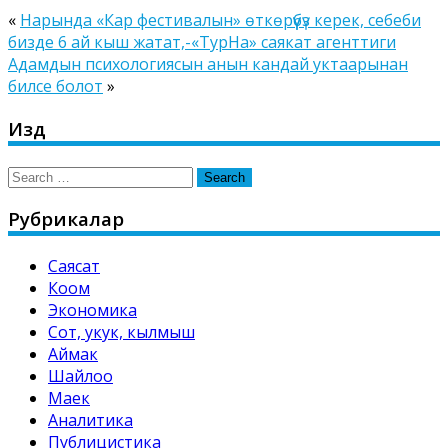
«
Нарында «Кар фестивалын» өткөрүүбүз керек, себеби
бизде 6 ай кыш жатат,-«ТурНа» саякат агенттиги
Адамдын психологиясын анын кандай уктаарынан
билсе болот
»
Издөө
Search
for:
Рубрикалар
Саясат
Коом
Экономика
Сот, укук, кылмыш
Аймак
Шайлоо
Маек
Аналитика
Публицистика