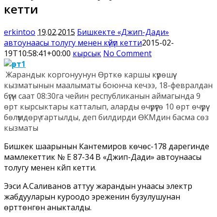
кетти
erkintoo
19.02.2015
Бишкекте «Джип-Дади»
автоунаасы толугу менен күйүп кетти
2015-02-
19T10:58:41+00:00
кырсык
No Comment
Жарандык коргонуунун Өрткө каршы күрөшүү
кызматынын маалыматы боюнча кечээ, 18-февралдан
бүгүн саат 08:30га чейин республиканын аймагында 9
өрт кырсыктары катталып, аларды өчүрүүгө 10 өрт өчүрүү
бөлүмдөрү тартылды, деп билдирди ӨКМдин басма сөз
кызматы
Бишкек шаарынын Кантемиров көчөсү-178 дарегинде
мамлекеттик № Е 87-34 В «Джип-Дади» автоунаасы
толугу менен күйүп кетти.
Ээси А.Саливанов аттуу жарандын унаасы электр
жабдууларын куроодо эреженин бузулушунан
өрттөнгөнү аныкталды.