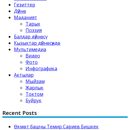
Гезиттер
Дүйнө
Маданият
Тарых
Поэзия
Балдар дүйнөсү
Кызыктар дүйнөсүндө
Мультимедиа
Видео
Фото
Инфографика
Актылар
Мыйзам
Жарлык
Токтом
Буйрук
Recent Posts
Өкмөт башчы Темир Сариев Бишкек