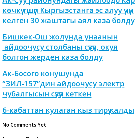
көчкү түшүп Кыргызстанга эс алуу үчүн
келген 30 жаштагы аял каза болду
Бишкек-Ош жолунда унаанын
айдоочусу столбаны сүзүп, окуя
болгон жерден каза болду
Ак-Босого конушунда
“ЗИЛ-157”дин айдоочусу электр
чубалгысын сүзүп кеткен
6-кабаттан кулаган кыз тирүү калды
No Comments Yet