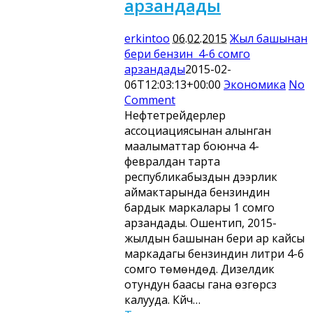
арзандады
erkintoo
06.02.2015
Жыл башынан
бери бензин 4-6 сомго
арзандады
2015-02-
06T12:03:13+00:00
Экономика
No
Comment
Нефтетрейдерлер
ассоциациясынан алынган
маалыматтар боюнча 4-
февралдан тарта
республикабыздын дээрлик
аймактарында бензиндин
бардык маркалары 1 сомго
арзандады. Ошентип, 2015-
жылдын башынан бери ар кайсы
маркадагы бензиндин литри 4-6
сомго төмөндөдү. Дизелдик
отундун баасы гана өзгөрүүсүз
калууда. Күйүүчү…