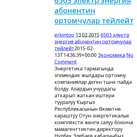
6503 электр энергия
абонентин
ортомчулар тейлейт
erkintoo
13.02.2015
6503 электр
энергия абонентин ортомчулар
тейлейт
2015-02-
13T14:36:39+00:00
Экономика
No
Comment
Энергетика тармагында
эгемендик жылдары ортомчу
компаниялар деген түшүнүк пайда
болду. Алардын учурдагы
аткарып жаткан иштери
тууралуу Кыргыз
Республикасынын Өкмөтүнө
караштуу Отун-энергетикалык
комплексти жөнгө салуу боюнча
мамагенттиктин директору
Нурбек Элебаев кабарчыбыз