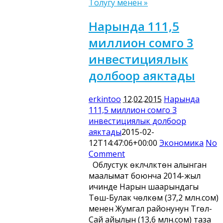
Толугу менен »
Нарында 111,5
миллион сомго 3
инвестициялык
долбоор аяктады
erkintoo
12.02.2015
Нарында
111,5 миллион сомго 3
инвестициялык долбоор
аяктады
2015-02-
12T14:47:06+00:00
Экономика
No
Comment
Облустук өкүлчүлүктөн алынган
маалымат боюнча 2014-жыл
ичинде Нарын шаарындагы
Төш-Булак чөлкөмү (37,2 млн.сом)
менен Жумгал районунун Түгөл-
Сай айылын (13,6 млн.сом) таза