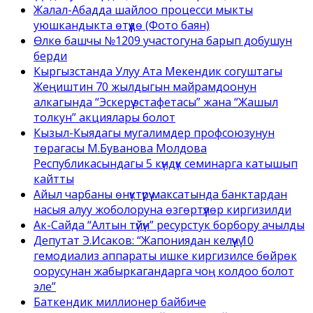
Жалал-Абадда шайлоо процесси мыкты
уюшкандыкта өтүүдө (Фото баян)
Өлкө башчы №1209 участогуна барып добушун
берди
Кыргызстанда Улуу Ата Мекендик согуштагы
Жеңиштин 70 жылдыгын майрамдоонун
алкагында “Эскерүү эстафетасы” жана “Жашыл
толкун” акциялары болот
Кызыл-Кыядагы мугалимдер профсоюзунун
төрагасы М.Буванова Молдова
Республикасындагы 5 күндүк семинарга катышып
кайтты
Айыл чарбаны өнүктүрүү максатында банктардан
насыя алуу жоболоруна өзгөртүүлөр киргизилди
Ак-Сайда “Алтын түйүн” ресурстук борбору ачылды
Депутат Э.Исаков: “Жапониядан келүүчү 10
гемодиализ аппараты ишке киргизилсе бөйрөк
оорусунан жабыркагандарга чоң колдоо болот
эле”
Баткендик миллионер байбиче