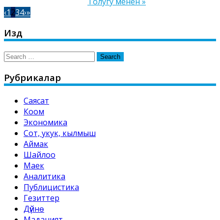
Толугу менен »
‹
1
2
3
4
›
»
Издөө
Search
for:
Рубрикалар
Саясат
Коом
Экономика
Сот, укук, кылмыш
Аймак
Шайлоо
Маек
Аналитика
Публицистика
Гезиттер
Дүйнө
Маданият