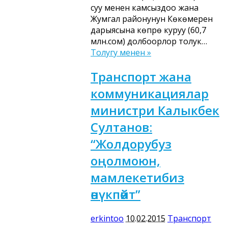
суу менен камсыздоо жана
Жумгал районунун Көкөмерен
дарыясына көпүрө куруу (60,7
млн.сом) долбоорлор толук…
Толугу менен »
Транспорт жана
коммуникациялар
министри Калыкбек
Султанов:
“Жолдорубуз
оңолмоюн,
мамлекетибиз
өнүкпөйт”
erkintoo
10.02.2015
Транспорт