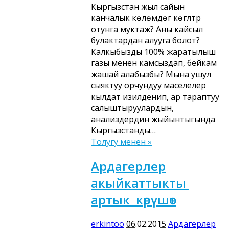
Кыргызстан жыл сайын
канчалык көлөмдөгү көгүлтүр
отунга муктаж? Аны кайсыл
булактардан алууга болот?
Калкыбызды 100% жаратылыш
газы менен камсыздап, бейкам
жашай алабызбы? Мына ушул
сыяктуу орчундуу маселелер
кылдат изилденип, ар тараптуу
салыштыруулардын,
анализдердин жыйынтыгында
Кыргызстанды…
Толугу менен »
Ардагерлер
акыйкаттыкты
артык көрүшөт
erkintoo
06.02.2015
Ардагерлер