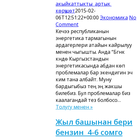
акыйкаттыкты артык
көрүшөт
2015-02-
06T12:51:22+00:00
Экономика
No
Comment
Кечээ республиканын
энергетика тармагынын
ардагерлери атайын кайрылуу
менен чыгышты. Анда “Бүгүнкү
күндө Кыргызстандын
энергетикасында абдан көп
проблемалар бар экендигин эч
ким тана албайт. Муну
бардыгыбыз тең эң жакшы
билебиз. Бул проблемалар биз
каалагандай тез болбосо…
Толугу менен »
Жыл башынан бери
бензин 4-6 сомго