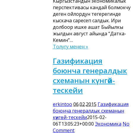
Кыргызстандын экономикалык
перспективасы кандай болмокчу
деген ойлордун тегерегинде
кыскача саресеп салдык. Ири
долбоор ишке ашат Быйылкы
жылдын август айында “Датка-
Кемин”…
Толугу менен »
Газификация
боюнча генералдык
схеманын күнгөй-
тескейи
erkintoo
06.02.2015
Газификация
боюнча генералдык схеманын
күнгөй-тескейи
2015-02-
06T13:05:23+00:00
Экономика
No
Comment