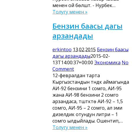
менен ой бөлүштү. - Нурбек…
Толугу менен »
Бензин баасы дагы
арзандады
erkintoo
13.02.2015
Бензин баасы
дагы арзандады
2015-02-
13T14:00:37+00:00
Экономика
No
Comment
12-февралдан тарта
Кыргызстандын түндүк аймагында
АИ-92 бензини 1 сомго, АИ-95
жана АИ-98 бензини 2 сомго
арзандаса, түштүктө АИ-92 – 1,5
сомго, АИ-95 – 2 сомго, ал эми
дизелдик отундун литри – 1
сомго ылдыйлады. Ошентип,…
Толугу менен »