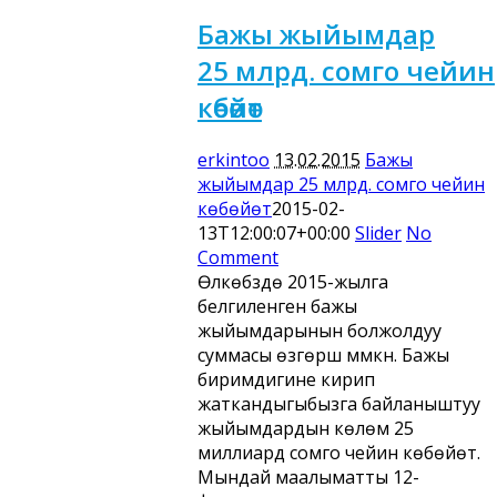
Бажы жыйымдар
25 млрд. сомго чейин
көбөйөт
erkintoo
13.02.2015
Бажы
жыйымдар 25 млрд. сомго чейин
көбөйөт
2015-02-
13T12:00:07+00:00
Slider
No
Comment
Өлкөбүздө 2015-жылга
белгиленген бажы
жыйымдарынын болжолдуу
суммасы өзгөрүшү мүмкүн. Бажы
биримдигине кирип
жаткандыгыбызга байланыштуу
жыйымдардын көлөмү 25
миллиард сомго чейин көбөйөт.
Мындай маалыматты 12-