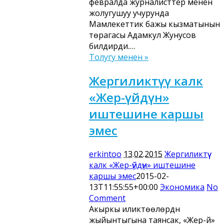
февралда журналисттер менен
жолугушуу учурунда
Мамлекеттик бажы кызматынын
төрагасы Адамкул Жунусов
билдирди.…
Толугу менен »
Жергиликтүү калк
«Жер-үйдүн»
иштешине каршы
эмес
erkintoo
13.02.2015
Жергиликтүү
калк «Жер-үйдүн» иштешине
каршы эмес
2015-02-
13T11:55:55+00:00
Экономика
No
Comment
Акыркы иликтөөлөрдүн
жыйынтыгына таянсак, «Жер-үй»