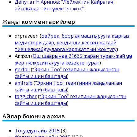
Депутат Н.Арипов: “Лейлектин Кайрагач
айылында типтүү мектеп жок”
Жаңы комментарийлер
drpraveen
(
Бөйрөк, боор алмаштырууга кыргыз
медиктери даяр, кендирди кескен жагдай
тиешелүү жабдууларга каражаттын жоктугу
)
Акжол
(
Ош шаарында 21665 жаран турак-жай үчүн
жер тилкесин алууга кезекте турат
)
gerfall
(
“Эркин Тоо” гезитинин жаңыланган
сайты ишин баштады
)
amfrsib
(
“Эркин Тоо” гезитинин жаңыланган
сайты ишин баштады
)
taggicher
(
“Эркин Тоо” гезитинин жаңыланган
сайты ишин баштады
)
Айлар боюнча архив
Тогуздун айы 2015
(3)