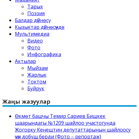
Тарых
Поэзия
Балдар дүйнөсү
Кызыктар дүйнөсүндө
Мультимедиа
Видео
Фото
Инфографика
Актылар
Мыйзам
Жарлык
Токтом
Буйрук
Жаңы жазуулар
Өкмөт башчы Темир Сариев Бишкек
шаарындагы №1209 шайлоо участогунда
Жогорку Кеңештин депутаттарынын шайлоосу
үчүн добуш берди (Фото – репортаж)