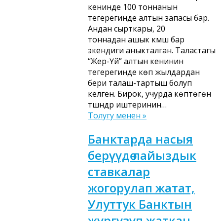
кенинде 100 тоннанын
тегерегинде алтын запасы бар.
Андан сырткары, 20
тоннадан ашык күмүш бар
экендиги аныкталган. Таластагы
“Жер-Үй” алтын кенинин
тегерегинде көп жылдардан
бери талаш-тартыш болуп
келген. Бирок, учурда көптөгөн
түшүндүрүү иштеринин…
Толугу менен »
Банктарда насыя
берүүдө пайыздык
ставкалар
жогорулап жатат,
Улуттук Банктын
жүргүзүп жаткан