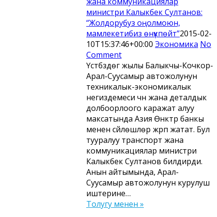
жана коммуникациялар
министри Калыкбек Султанов:
“Жолдорубуз оңолмоюн,
мамлекетибиз өнүкпөйт”
2015-02-
10T15:37:46+00:00
Экономика
No
Comment
Үстүбүздөгү жылы Балыкчы-Кочкор-
Арал-Суусамыр автожолунун
техникалык-экономикалык
негиздемеси үчүн жана деталдык
долбоорлоого каражат алуу
максатында Азия Өнүктүрүү банкы
менен сүйлөшүүлөр жүрүп жатат. Бул
тууралуу транспорт жана
коммуникациялар министри
Калыкбек Султанов билдирди.
Анын айтымында, Арал-
Суусамыр автожолунун курулуш
иштерине…
Толугу менен »