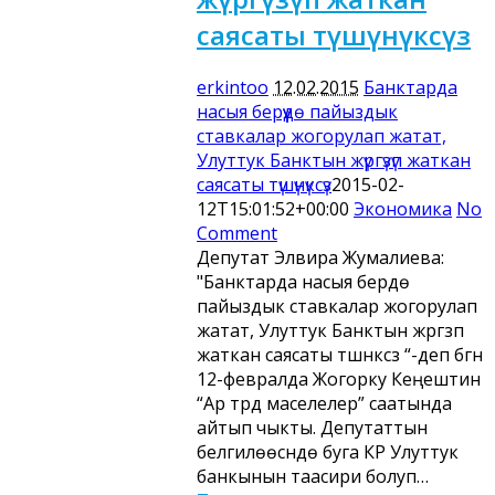
саясаты түшүнүксүз
erkintoo
12.02.2015
Банктарда
насыя берүүдө пайыздык
ставкалар жогорулап жатат,
Улуттук Банктын жүргүзүп жаткан
саясаты түшүнүксүз
2015-02-
12T15:01:52+00:00
Экономика
No
Comment
Депутат Элвира Жумалиева:
"Банктарда насыя берүүдө
пайыздык ставкалар жогорулап
жатат, Улуттук Банктын жүргүзүп
жаткан саясаты түшүнүксүз “-деп бүгүн
12-февралда Жогорку Кеңештин
“Ар түрдүү маселелер” саатында
айтып чыкты. Депутаттын
белгилөөсүндө буга КР Улуттук
банкынын таасири болуп…