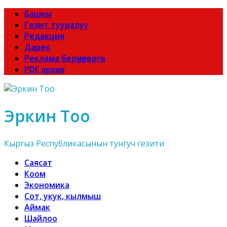
Башкы
Гезит тууралуу
Редакция
Дарек
Реклама берүүчүлөргө
PDF архив
Эркин Тоо
Кыргыз Республикасынын тунгуч гезити
Саясат
Коом
Экономика
Сот, укук, кылмыш
Аймак
Шайлоо