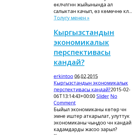
өкүлчүлүгүнүн жыйынында ал
салыктан качып, өз көмөчүнө күл…
Толугу менен »
Кыргызстандын
экономикалык
перспективасы
кандай?
erkintoo
06.02.2015
Кыргызстандын экономикалык
перспективасы кандай?
2015-02-
06T13:14:43+00:00
Slider
No
Comment
Быйыл экономиканы көтөрүү үчүн
эмне иштер аткарылат, улуттук
экономиканы чыңдоо үчүн кандай
кадамдарды жасоо зарыл?