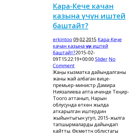
Кара-Кече качан
казына үчүн иштей
баштайт?
erkintoo
09.02.2015
Кара-Кече
качан казына үчүн иштей
баштайт?
2015-02-
09T15:22:19+00:00
Slider
No
Comment
Жаңы кызматка дайындалганы
жаны жай албаган вице-
премьер-министр Дамира
Ниязалиева апта ичинде Теңир-
Тоого аттанып, Нарын
облусунда өткөн жылда
аткарылган иштердин
жыйынтыгын угуп, 2015-жылга
тапшырмаларды дайындап
кайтты. Өкмөттүн облустагы