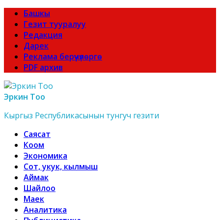
Башкы
Гезит тууралуу
Редакция
Дарек
Реклама берүүчүлөргө
PDF архив
Эркин Тоо
Кыргыз Республикасынын тунгуч гезити
Саясат
Коом
Экономика
Сот, укук, кылмыш
Аймак
Шайлоо
Маек
Аналитика