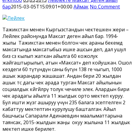
бар
2015-03-05T15:09:01+00:00
Аймак
No Comment
Тажикстан менен Кыргызстандын чектешкен жери –
Лейлек районунда Максат деген айыл бар. 1994-
жылы Тажикстан менен болгон чек араны бекемдөө
максатында максатыбыз ишке ашсын деп, дал ушул
биз сөз кылып жаткан айылга 60 кожолук
жайгаштырылып, атын «Максат» деп койушкан. Ошол
кездеги 60 түтүндүн саны бүгүн 138 ге чыгып, 1000
ашык жарандар жашашат. Андан бери 20 жылдан
ашык өтсө дагы чек арада турган Максат айылынын
социалдык көйгөйлөрү толук чечиле элек. Алардын бири
чек арадагы айылга 11 жылдык орто мектеп куруу.
Бул ишти жүзөгө ашыруу үчүн 235 балага эсептелген 2
кабаттуу мектептин курулушу башталган. Айыл
башчысы Сапарали Адинаевдин маалыматтарына
таянсак, 2015-жылдын жаңы окуу жылына 11 жылдык
мектеп ишке берилет.