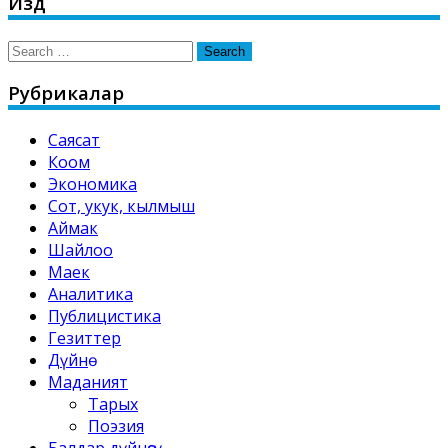
Издөө
Search
for:
Рубрикалар
Саясат
Коом
Экономика
Сот, укук, кылмыш
Аймак
Шайлоо
Маек
Аналитика
Публицистика
Гезиттер
Дүйнө
Маданият
Тарых
Поэзия