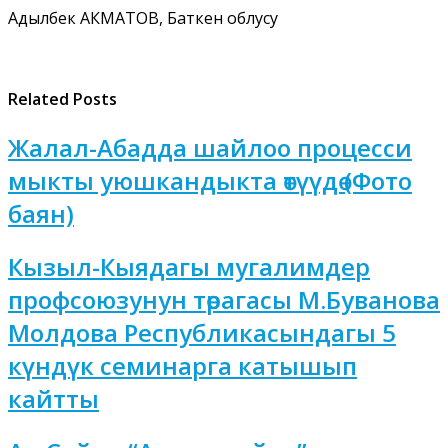
Адылбек АКМАТОВ, Баткен облусу
Related Posts
Жалал-Абадда шайлоо процесси
мыкты уюшкандыкта өтүүдө (Фото
баян)
Кызыл-Кыядагы мугалимдер
профсоюзунун төрагасы М.Буванова
Молдова Республикасындагы 5
күндүк семинарга катышып
кайтты