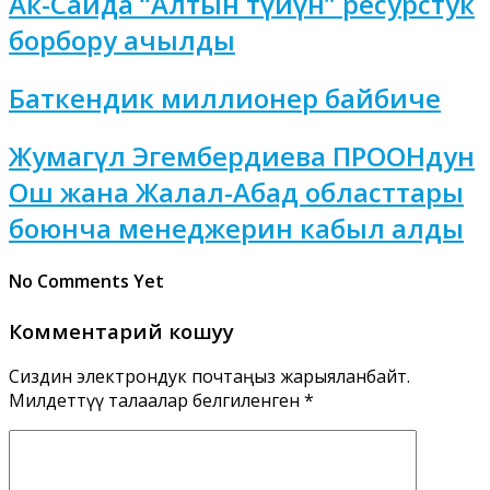
Ак-Сайда “Алтын түйүн” ресурстук
борбору ачылды
Баткендик миллионер байбиче
Жумагүл Эгембердиева ПРООНдун
Ош жана Жалал-Абад областтары
боюнча менеджерин кабыл алды
No Comments Yet
Комментарий кошуу
Сиздин электрондук почтаңыз жарыяланбайт.
Милдеттүү талаалар белгиленген
*