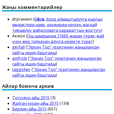
Жаңы комментарийлер
drpraveen
(
Бөйрөк, боор алмаштырууга кыргыз
медиктери даяр, кендирди кескен жагдай
тиешелүү жабдууларга каражаттын жоктугу
)
Акжол
(
Ош шаарында 21665 жаран турак-жай
үчүн жер тилкесин алууга кезекте турат
)
gerfall
(
“Эркин Тоо” гезитинин жаңыланган
сайты ишин баштады
)
amfrsib
(
“Эркин Тоо” гезитинин жаңыланган
сайты ишин баштады
)
taggicher
(
“Эркин Тоо” гезитинин жаңыланган
сайты ишин баштады
)
Айлар боюнча архив
Тогуздун айы 2015
(3)
Жалган куран айы 2015
(134)
Бирдин айы 2015
(651)