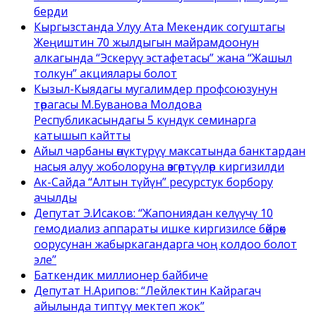
берди
Кыргызстанда Улуу Ата Мекендик согуштагы
Жеңиштин 70 жылдыгын майрамдоонун
алкагында “Эскерүү эстафетасы” жана “Жашыл
толкун” акциялары болот
Кызыл-Кыядагы мугалимдер профсоюзунун
төрагасы М.Буванова Молдова
Республикасындагы 5 күндүк семинарга
катышып кайтты
Айыл чарбаны өнүктүрүү максатында банктардан
насыя алуу жоболоруна өзгөртүүлөр киргизилди
Ак-Сайда “Алтын түйүн” ресурстук борбору
ачылды
Депутат Э.Исаков: “Жапониядан келүүчү 10
гемодиализ аппараты ишке киргизилсе бөйрөк
оорусунан жабыркагандарга чоң колдоо болот
эле”
Баткендик миллионер байбиче
Депутат Н.Арипов: “Лейлектин Кайрагач
айылында типтүү мектеп жок”