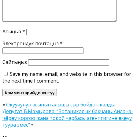
Атыңыз
*
Электрондук почтаңыз
*
Сайтыңыз
Save my name, email, and website in this browser for
the next time I comment.
«
Окуучунун асынып алышы сыр бойдон калды
Депутат Б.Мамырова: “Ботаникалык бакчаны Айлана-
чөйрөнү коргоо жана токой чарбасы агенттигине өткөрүү
туура эмес”
»