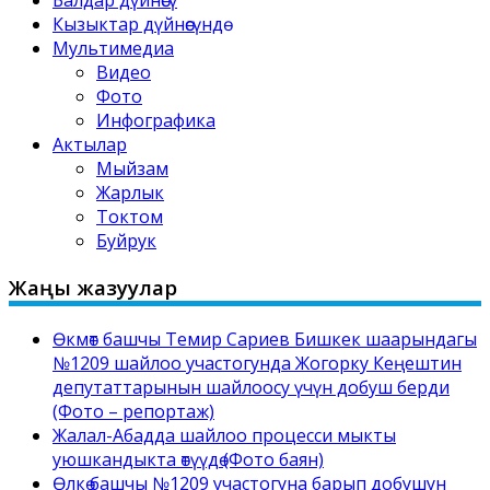
Балдар дүйнөсү
Кызыктар дүйнөсүндө
Мультимедиа
Видео
Фото
Инфографика
Актылар
Мыйзам
Жарлык
Токтом
Буйрук
Жаңы жазуулар
Өкмөт башчы Темир Сариев Бишкек шаарындагы
№1209 шайлоо участогунда Жогорку Кеңештин
депутаттарынын шайлоосу үчүн добуш берди
(Фото – репортаж)
Жалал-Абадда шайлоо процесси мыкты
уюшкандыкта өтүүдө (Фото баян)
Өлкө башчы №1209 участогуна барып добушун