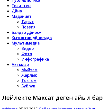
Публицистика
Гезиттер
Дүйнө
Маданият
Тарых
Поэзия
Балдар дүйнөсү
Кызыктар дүйнөсүндө
Мультимедиа
Видео
Фото
Инфографика
Актылар
Мыйзам
Жарлык
Токтом
Буйрук
Лейлекте Максат деген айыл бар
erkintoo
05.03.2015
Лейлекте Максат деген айыл