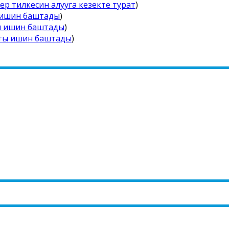
ер тилкесин алууга кезекте турат
)
 ишин баштады
)
ы ишин баштады
)
йты ишин баштады
)