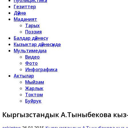
Публицистика
Гезиттер
Дүйнө
Маданият
Тарых
Поэзия
Балдар дүйнөсү
Кызыктар дүйнөсүндө
Мультимедиа
Видео
Фото
Инфографика
Актылар
Мыйзам
Жарлык
Токтом
Буйрук
Кыргызстандык А.Тыныбекова кыз-к
erkintoo
26.01.2015
Кыргызстандык А.Тыныбекова кыз-ке