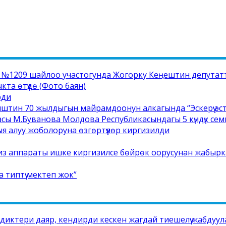
1209 шайлоо участогунда Жогорку Кеңештин депутатта
а өтүүдө (Фото баян)
рди
штин 70 жылдыгын майрамдоонун алкагында “Эскерүү эс
сы М.Буванова Молдова Республикасындагы 5 күндүк се
ыя алуу жоболоруна өзгөртүүлөр киргизилди
ализ аппараты ишке киргизилсе бөйрөк оорусунан жабырк
типтүү мектеп жок”
иктери даяр, кендирди кескен жагдай тиешелүү жабдуу