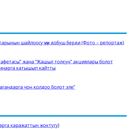
рынын шайлоосу үчүн добуш берди (Фото – репортаж)
тафетасы” жана “Жашыл толкун” акциялары болот
минарга катышып кайтты
агандарга чоң колдоо болот эле”
ларга каражаттын жоктугу
)