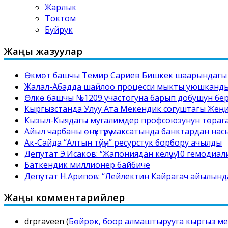
Жарлык
Токтом
Буйрук
Жаңы жазуулар
Өкмөт башчы Темир Сариев Бишкек шаарындагы №
Жалал-Абадда шайлоо процесси мыкты уюшкандыкт
Өлкө башчы №1209 участогуна барып добушун бе
Кыргызстанда Улуу Ата Мекендик согуштагы Жеңи
Кызыл-Кыядагы мугалимдер профсоюзунун төрага
Айыл чарбаны өнүктүрүү максатында банктардан нас
Ак-Сайда “Алтын түйүн” ресурстук борбору ачылды
Депутат Э.Исаков: “Жапониядан келүүчү 10 гемоди
Баткендик миллионер байбиче
Депутат Н.Арипов: “Лейлектин Кайрагач айылында 
Жаңы комментарийлер
drpraveen
(
Бөйрөк, боор алмаштырууга кыргыз мед