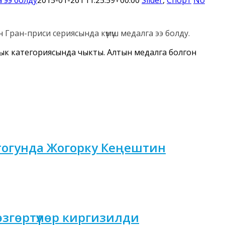
ран-приси сериясында күмүш медалга ээ болду.
ык категориясында чыкты. Алтын медалга болгон
огунда Жогорку Кеңештин
өзгөртүүлөр киргизилди