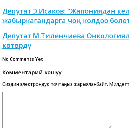
Депутат Э.Исаков: “Жапониядан кел
жабыркагандарга чоң колдоо болот
Депутат М.Тиленчиева Онкологиял
көтөрдү
No Comments Yet
Комментарий кошуу
Сиздин электрондук почтаңыз жарыяланбайт.
Милдеттү