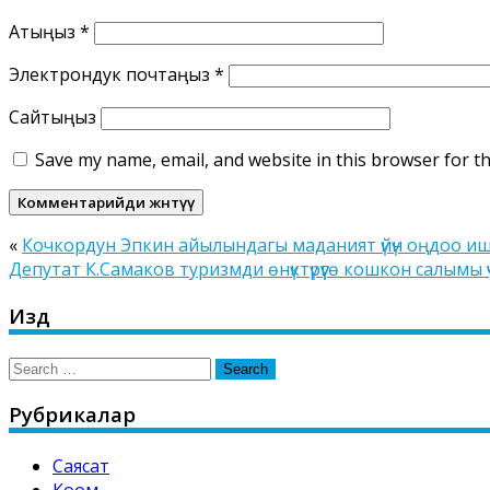
Атыңыз
*
Электрондук почтаңыз
*
Сайтыңыз
Save my name, email, and website in this browser for t
«
Кочкордун Эпкин айылындагы маданият үйүн оңдоо и
Депутат К.Самаков туризмди өнүктүрүүгө кошкон салымы 
Издөө
Search
for:
Рубрикалар
Саясат