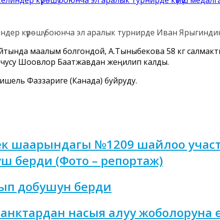
ер күрөшү боюнча эл аралык турнирде Иван Ярыгиндин Г
йтында маалым болгондой, А.Тыныбекова 58 кг салмакт
чусу Шоовлор Баатжавдан жеңилип калды.
ишель Фаззариге (Канада) буйруду.
к шаарындагы №1209 шайлоо участ
ш берди (Фото – репортаж)
ып добушун берди
 банктардан насыя алуу жоболоруна 