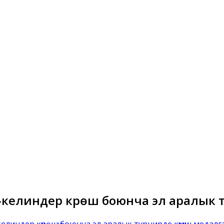
елиндер күрөшү боюнча эл аралык ту
линдер күрөшү боюнча эл аралык турнирде күмүш медалга