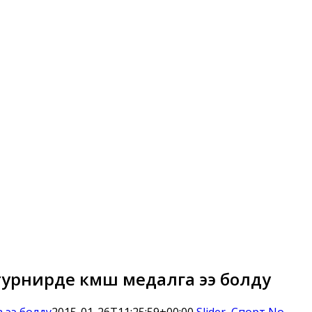
рнирде күмүш медалга ээ болду
 ээ болду
2015-01-26T11:25:59+00:00
Slider
,
Спорт
No