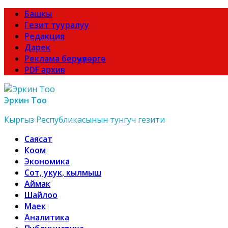
Башкы
Гезит тууралуу
Редакция
Дарек
Реклама берүүчүлөргө
PDF архив
Эркин Тоо
Кыргыз Республикасынын тунгуч гезити
Саясат
Коом
Экономика
Сот, укук, кылмыш
Аймак
Шайлоо
Маек
Аналитика