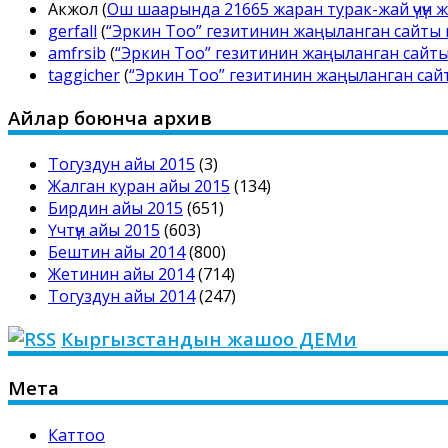
Акжол
(
Ош шаарында 21665 жаран турак-жай үчүн ж
gerfall
(
“Эркин Тоо” гезитинин жаңыланган сайты
amfrsib
(
“Эркин Тоо” гезитинин жаңыланган сайт
taggicher
(
“Эркин Тоо” гезитинин жаңыланган са
Айлар боюнча архив
Тогуздун айы 2015
(3)
Жалган куран айы 2015
(134)
Бирдин айы 2015
(651)
Үчтүн айы 2015
(603)
Бештин айы 2014
(800)
Жетинин айы 2014
(714)
Тогуздун айы 2014
(247)
Кыргызстандын жашоо ДЕМи
Мета
Каттоо