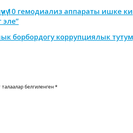
үүчү 10 гемодиализ аппараты ишке к
 эле”
ык борбордогу коррупциялык тутум
ү талаалар белгиленген
*