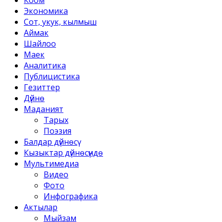
Коом
Экономика
Сот, укук, кылмыш
Аймак
Шайлоо
Маек
Аналитика
Публицистика
Гезиттер
Дүйнө
Маданият
Тарых
Поэзия
Балдар дүйнөсү
Кызыктар дүйнөсүндө
Мультимедиа
Видео
Фото
Инфографика
Актылар
Мыйзам