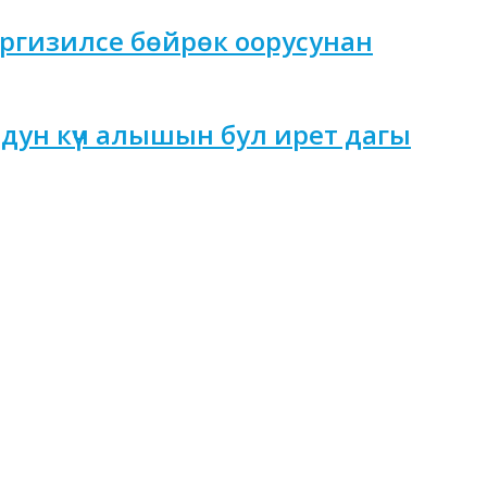
иргизилсе бөйрөк оорусунан
дун күч алышын бул ирет дагы