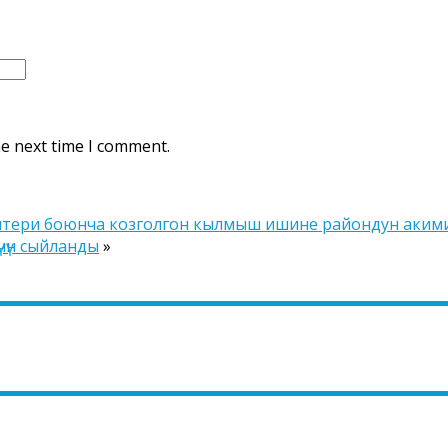
he next time I comment.
штери боюнча козголгон кылмыш ишине райондун акими
үчүн сыйланды
»