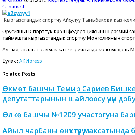
Comment
Кыргызстандык спортчу Айсулуу Тыныбекова кыз-келинд
Орусиянын Спорттук күрөш федерациясынын расмий са
таймашта кыргызстандык спортчу Монголиянын спорт
Ал эми, аталган салмак категориясында коло медаль М
Булак :
АКИpress
Related Posts
Өкмөт башчы Темир Сариев Бишке
депутаттарынын шайлоосу үчүн добу
Өлкө башчы №1209 участогуна бар
Айыл чарбаны өнүктүрүү максатында