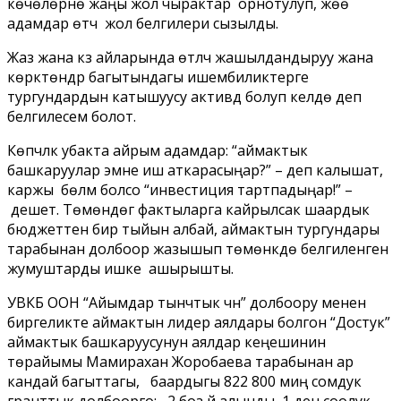
көчөлөрүнө жаңы жол чырактар орнотулуп, жөө
адамдар өтүүчү жол белгилери сызылды.
Жаз жана күз айларында өтүлүүчү жашылдандыруу жана
көрктөндүрүү багытындагы ишембиликтерге
тургундардын катышуусу активдүү болуп келүүдө деп
белгилесем болот.
Көпчүлүк убакта айрым адамдар: “аймактык
башкаруулар эмне иш аткарасыңар?” – деп калышат,
каржы бөлүмү болсо “инвестиция тартпадыңар!” –
дешет. Төмөндөгү фактыларга кайрылсак шаардык
бюджеттен бир тыйын албай, аймактын тургундары
тарабынан долбоор жазышып төмөнкүдө белгиленген
жумуштарды ишке ашырышты.
УВКБ ООН “Айымдар тынчтык үчүн” долбоору менен
биргеликте аймактын лидер аялдары болгон “Достук”
аймактык башкаруусунун аялдар кеңешинин
төрайымы Мамирахан Жоробаева тарабынан ар
кандай багыттагы, баардыгы 822 800 миң сомдук
гранттык долбоорго: 2 боз үй алынды, 1 ден соолук