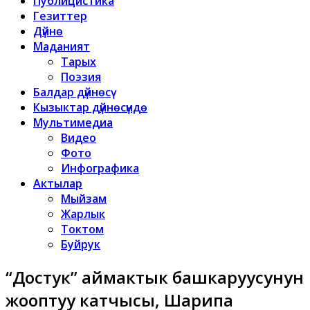
Публицистика
Гезиттер
Дүйнө
Маданият
Тарых
Поэзия
Балдар дүйнөсү
Кызыктар дүйнөсүндө
Мультимедиа
Видео
Фото
Инфографика
Актылар
Мыйзам
Жарлык
Токтом
Буйрук
“Достук” аймактык башкаруусунун
жооптуу катчысы, Шарипа