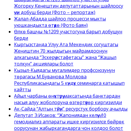
Жогорку Кеңештин депутаттарынын шайлоосу
үчүн добуш берди (Фото – репортаж)
Жалал-Абадда шайлоо процесси мыкты
уюшкандыкта өтүүдө (Фото баян)
Өлкө башчы №1209 участогуна барып добушун
берди
Кыргызстанда Улуу Ата Мекендик согуштагы
Жеңиштин 70 жылдыгын майрамдоонун
алкагында “Эскерүү эстафетасы” жана “Жашыл
толкун” акциялары болот
Кызыл-Кыядагы мугалимдер профсоюзунун
төрагасы М.Буванова Молдова
Республикасындагы 5 күндүк семинарга катышып
кайтты
Айыл чарбаны өнүктүрүү максатында банктардан
насыя алуу жоболоруна өзгөртүүлөр киргизилди
Ак-Сайда “Алтын түйүн” ресурстук борбору ачылды
Депутат Э.Исаков: “Жапониядан келүүчү 10
гемодиализ аппараты ишке киргизилсе бөйрөк
оорусунан жабыркагандарга чоң колдоо болот