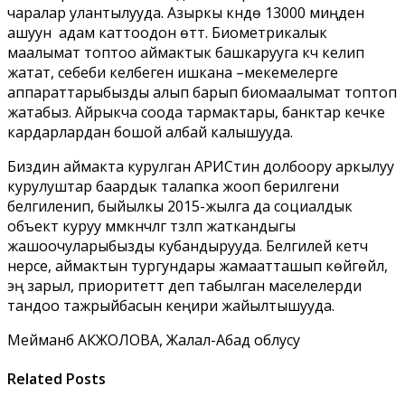
чаралар улантылууда. Азыркы күндө 13000 миңден
ашуун адам каттоодон өттү. Биометрикалык
маалымат топтоо аймактык башкарууга күч келип
жатат, себеби келбеген ишкана –мекемелерге
аппараттарыбызды алып барып биомаалымат топтоп
жатабыз. Айрыкча соода тармактары, банктар кечке
кардарлардан бошой албай калышууда.
Биздин аймакта курулган АРИСтин долбоору аркылуу
курулуштар баардык талапка жооп берилгени
белгиленип, быйылкы 2015-жылга да социалдык
объект куруу мүмкүнчүлүгү түзүлүп жаткандыгы
жашоочуларыбызды кубандырууда. Белгилей кетчү
нерсе, аймактын тургундары жамаатташып көйгөйлүү,
эң зарыл, приоритеттүү деп табылган маселелерди
тандоо тажрыйбасын кеңири жайылтышууда.
Мейманбү АКЖОЛОВА, Жалал-Абад облусу
Related Posts