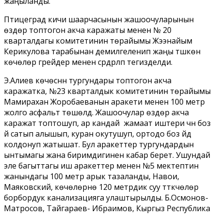
жаңыланды.
Птицеград кичи шаарчасынын жашоочуларынын
өздөрү топтогон акча каражаты менен № 20
кварталдагы комитетинин төрайымы Жээнайым
Керикулова тарабынан демилгеленип жаңы түшкөн
көчөлөрү грейдер менен сүрдүрүлүп тегизделди.
Э.Алиев көчөсүнүн тургундары топтогон акча
каражатка, №23 кварталдык комитетинин төрайымы
Мамирахан Жоробаеванын аракети менен 100 метр
жолго асфальт төшөлдү. Жашоочулар өздөрү акча
каражат топтошуп, ар кандай жамаат иштери үчүн боз
үй сатып алышып, куран окутушуп, ортодо боз үйдү
колдонуп жатышат. Бул аракеттер тургундардын
ынтымагы жана биримдигинен кабар берет. Ушундай
эле багыттагы иш аракеттер менен №5 мектептин
жанындагы 100 метр арык тазаланды, Навои,
Маяковский, көчөлөрүнө 120 метрдик суу түтүкчөлөр
борбордук канализацияга улаштырылды. Б.Осмонов-
Матросов, Тайгараев- Ибраимов, Кыргыз Республика