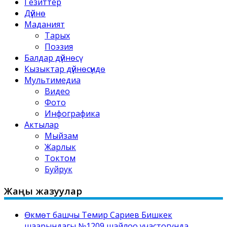
Гезиттер
Дүйнө
Маданият
Тарых
Поэзия
Балдар дүйнөсү
Кызыктар дүйнөсүндө
Мультимедиа
Видео
Фото
Инфографика
Актылар
Мыйзам
Жарлык
Токтом
Буйрук
Жаңы жазуулар
Өкмөт башчы Темир Сариев Бишкек
шаарындагы №1209 шайлоо участогунда