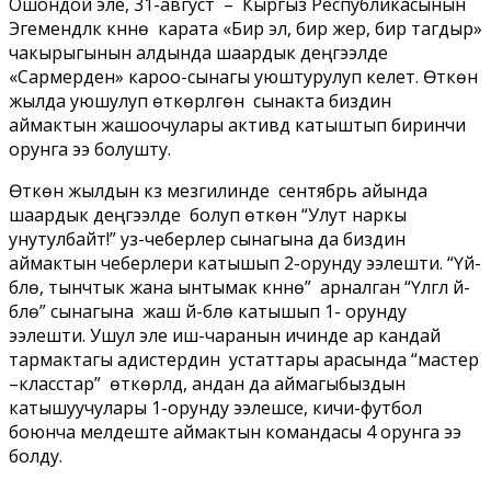
Ошондой эле, 31-август – Кыргыз Республикасынын
Эгемендүүлүк күнүнө карата «Бир эл, бир жер, бир тагдыр»
чакырыгынын алдында шаардык деңгээлде
«Сармерден» кароо-сынагы уюштурулуп келет. Өткөн
жылда уюшулуп өткөрүлгөн сынакта биздин
аймактын жашоочулары активдүү катыштып биринчи
орунга ээ болушту.
Өткөн жылдын күз мезгилинде сентябрь айында
шаардык деңгээлде болуп өткөн “Улут наркы
унутулбайт!” уз-чеберлер сынагына да биздин
аймактын чеберлери катышып 2-орунду ээлешти. “Үй-
бүлө, тынчтык жана ынтымак күнүнө” арналган “Үлгүлүү үй-
бүлө” сынагына жаш үй-бүлө катышып 1- орунду
ээлешти. Ушул эле иш-чаранын ичинде ар кандай
тармактагы адистердин устаттары арасында “мастер
–класстар” өткөрүлдү, андан да аймагыбыздын
катышуучулары 1-орунду ээлешсе, кичи-футбол
боюнча мелдеште аймактын командасы 4 орунга ээ
болду.