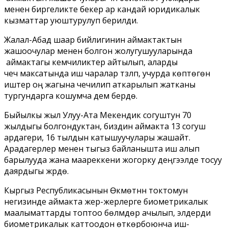
менен биргеликте бекер ар кандай юридикалык
кызматтар уюштурулуп берилди.
Жалал-Абад шаар бийлигинин аймактактын
жашоочулар менен болгон жолугушууларында
аймактагы кемчиликтер айтылып, аларды
чечүү максатында иш чаралар түзүлүп, учурда көптөгөн
иштер оң жагына чечилип аткарылып жатканы
тургундарга кошумча дем берүүдө.
Быйылкы жыл Улуу-Ата Мекендик согуштун 70
жылдыгы болгондуктан, биздин аймакта 13 согуш
ардагери, 16 тылдын катышуучулары жашайт.
Арадагерлер менен тыгыз байланышта иш алып
барылууда жана маареккени жогорку деңгээлде тосуу
даярдыгы жүрүүдө.
Кыргыз Республикасынын Өкмөтүнүн токтомун
негизинде аймакта жер-жерлерге биометрикалык
маалыматтарды топтоо бөлүмдөрү ачылып, элдерди
биометрикалык каттоодон өткөрүүбоюнча иш-