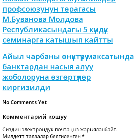
профсоюзунун төрагасы
М.Буванова Молдова
Республикасындагы 5 күндүк
семинарга катышып кайтты
Айыл чарбаны өнүктүрүү максатында
банктардан насыя алуу
жоболоруна өзгөртүүлөр
киргизилди
No Comments Yet
Комментарий кошуу
Сиздин электрондук почтаңыз жарыяланбайт.
Милдеттүү талаалар белгиленген
*