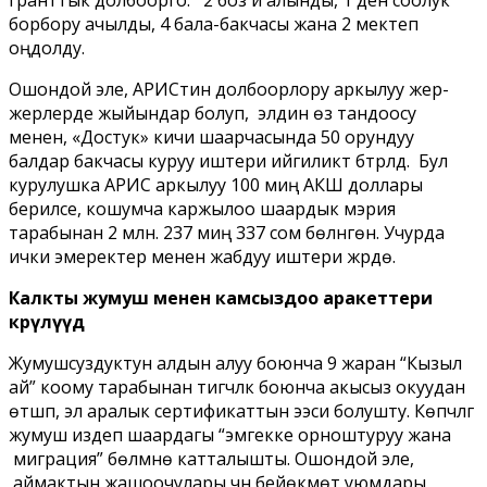
борбору ачылды, 4 бала-бакчасы жана 2 мектеп
оңдолду.
Ошондой эле, АРИСтин долбоорлору аркылуу жер-
жерлерде жыйындар болуп, элдин өз тандоосу
менен, «Достук» кичи шаарчасында 50 орундуу
балдар бакчасы куруу иштери ийгиликтүү бүтүрүлдү. Бул
курулушка АРИС аркылуу 100 миң АКШ доллары
берилсе, кошумча каржылоо шаардык мэрия
тарабынан 2 млн. 237 миң 337 сом бөлүнгөн. Учурда
ички эмеректер менен жабдуу иштери жүрүүдө.
Калкты жумуш менен камсыздоо аракеттери
көрүлүүдө
Жумушсуздуктун алдын алуу боюнча 9 жаран “Кызыл
ай” коому тарабынан тигүүчүлүк боюнча акысыз окуудан
өтүшүп, эл аралык сертификаттын ээси болушту. Көпчүлүгү
жумуш издеп шаардагы “эмгекке орноштуруу жана
миграция” бөлүмүнө катталышты. Ошондой эле,
аймактын жашоочулары үчүн бейөкмөт уюмдары