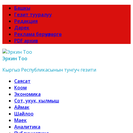
Башкы
Гезит тууралуу
Редакция
Дарек
Реклама берүүчүлөргө
PDF архив
Эркин Тоо
Кыргыз Республикасынын тунгуч гезити
Саясат
Коом
Экономика
Сот, укук, кылмыш
Аймак
Шайлоо
Маек
Аналитика