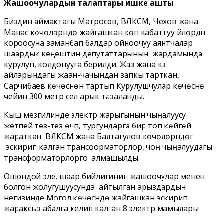
Жашоочулардын талаптары ишке ашты
Биздин аймактагы Матросов, ВЛКСМ, Чехов жана
Манас көчөлөрүндө жайгашкан көп кабаттуу үйлөрдүн
короосуна заманбап балдар ойноочуу аянтчалар
шаардык кеңештин депутаттарынын жардамында
курулуп, колдонууга берилди. Жаз жана күз
айларындагы жаан-чачындан запкы тарткан,
Сарчибаев көчөсүнөн тартып Курулушчулар көчөсүнө
чейин 300 метр сел арык тазаланды.
Кыш мезгилинде электр жарыгынын чыңалуусу
жетпей тез-тез өчүп, тургундарга бир топ көйгөй
жараткан ВЛКСМ жана Балтагулов көчөлөрүндөгү
эскирип калган трансформаторлор, чоң чыңалуудагы
трансформаторлорго алмашылды.
Ошондой эле, шаар бийлигинин жашоочулар менен
болгон жолугушуусунда айтылган арыздардын
негизинде Могол көчөсүндө жайгашкан эскирип
жараксыз абалга келип калган 8 электр мамылары