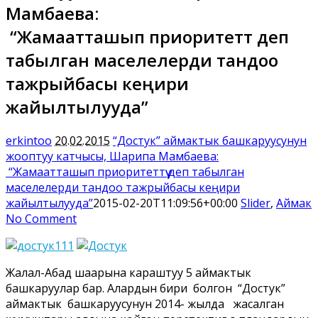
Мамбаева:
“Жамаатташып приоритеттүү деп
табылган маселелерди тандоо
тажрыйбасы кеңири
жайылтылууда”
erkintoo
20.02.2015
“Достук” аймактык башкаруусунун
жооптуу катчысы, Шарипа Мамбаева:
“Жамаатташып приоритеттүү деп табылган
маселелерди тандоо тажрыйбасы кеңири
жайылтылууда”
2015-02-20T11:09:56+00:00
Slider
,
Аймак
No Comment
Жалал-Абад шаарына караштуу 5 аймактык
башкаруулар бар. Алардын бири болгон “Достук”
аймактык башкаруусунун 2014- жылда жасалган