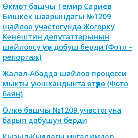
Өкмөт башчы Темир Сариев
Бишкек шаарындагы №1209
шайлоо участогунда Жогорку
Кеңештин депутаттарынын
шайлоосу үчүн добуш берди (Фото –
репортаж)
Жалал-Абадда шайлоо процесси
мыкты уюшкандыкта өтүүдө (Фото
баян)
Өлкө башчы №1209 участогуна
барып добушун берди
Кызыл-Кыядагы мугалимдер