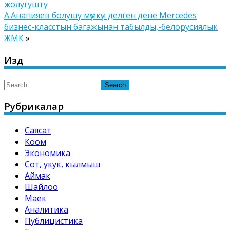
жолугушту
А.Анапияев болушу мүмкүн делген дене Mercedes
бизнес-класстын багажынан табылды,-белорусиялык
ЖМК
»
Издөө
Search
for:
Рубрикалар
Саясат
Коом
Экономика
Сот, укук, кылмыш
Аймак
Шайлоо
Маек
Аналитика
Публицистика