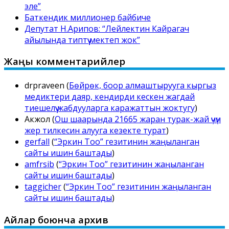
эле”
Баткендик миллионер байбиче
Депутат Н.Арипов: “Лейлектин Кайрагач
айылында типтүү мектеп жок”
Жаңы комментарийлер
drpraveen
(
Бөйрөк, боор алмаштырууга кыргыз
медиктери даяр, кендирди кескен жагдай
тиешелүү жабдууларга каражаттын жоктугу
)
Акжол
(
Ош шаарында 21665 жаран турак-жай үчүн
жер тилкесин алууга кезекте турат
)
gerfall
(
“Эркин Тоо” гезитинин жаңыланган
сайты ишин баштады
)
amfrsib
(
“Эркин Тоо” гезитинин жаңыланган
сайты ишин баштады
)
taggicher
(
“Эркин Тоо” гезитинин жаңыланган
сайты ишин баштады
)
Айлар боюнча архив