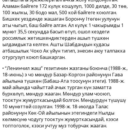
Аламан байгеге 172 күлүк кошулуп, 1000 дилде, 30 төө,
100 жылкы, 30 бодо мал, 500 кой байгеге коюлган.
Бишкек уездинде жашаган Борончу Ітөгөн уулунун
аты чыгып, баш байге алган. Ал күлүк 1 чакырымды 1
мүнөт 35,5 секундда басып өтүп, ошол кездеги
россиялык жетишкендиктерден ашып түшкөн
ылдамдыкта келген. Ашты Шабдандын кудасы
атбашылык Чоко Ак үйүн тигип, энесин аюу талпакка
отургузуп коюп башкарган.
• “Ленинчил жаш” гезитинин жазганы боюнча (1988-­ж.,
18­-июнь) эң чоң мөндүр Базар-Коргон районунун Гава
айылына түшкөн (Бабаш-Ата тоосунун этеги). 1988-­ж.
май айында чайыттай ачык турган күн заматта
бүркөлүп, мөндүр жааган. Мөндүр улам чоңоюп,
тооктун жумурткасындай болгон. Мөндүрдүн түшүшү
10 мүнөттөй созулган. 1998-­ж. 18-­июлда Талас
районунун Көк-Ой айылынын этегиндеги Нылды
көлмөсүнө чоңдугу тооктун жумурткасындай, кээси
топтоголок, кээси учтуу муз тобурчак жааган.