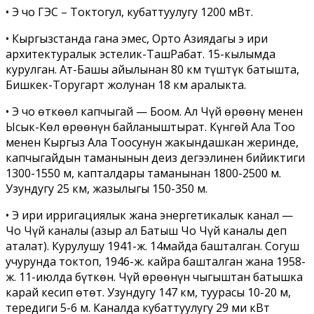
• Эң чоң ГЭС – Токтогул, кубаттуулугу 1200 мВт.
• Кыргызстанда гана эмес, Орто Азиядагы эң ири
архитектуралык эстелик-ТашРабат. 15-­кылымда
курулган. Ат-Башы айылынан 80 км түштүк­ батышта,
Бишкек-Торугарт жолунан 18 км аралыкта.
• Эң чоң өткөөл капчыгай — Боом. Ал Чүй өрөөнү менен
Ысык-Көл өрөөнүн байланыштырат. Күнгөй Ала ­Тоо
менен Кыргыз Ала­ Тоосунун жакындашкан жеринде,
капчыгайдын таманынын деңиз деңгээлинен бийиктиги
1300-1550 м, капталдары таманынан 1800-2500 м.
Узундугу 25 км, жазылыгы 150-350 м.
• Эң ири ирригациялык жана энергетикалык канал —
Чоң­ Чүй каналы (азыр ал Батыш Чоң ­Чүй каналы деп
аталат). Курулушу 1941-­ж. 14­майда башталган. Согуш
учурунда токтоп, 1946­-ж. кайра башталган жана 1958­-
ж. 11-­июлда бүткөн. Чүй өрөөнүн чыгыштан батышка
карай кесип өтөт. Узундугу 147 км, туурасы 10-20 м,
тереңдиги 5-6 м. Каналда кубаттуулугу 29 миң кВт