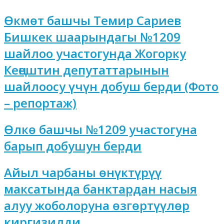
Өкмөт башчы Темир Сариев
Бишкек шаарындагы №1209
шайлоо участогунда Жогорку
Кеңештин депутаттарынын
шайлоосу үчүн добуш берди (Фото
– репортаж)
Өлкө башчы №1209 участогуна
барып добушун берди
Айыл чарбаны өнүктүрүү
максатында банктардан насыя
алуу жоболоруна өзгөртүүлөр
киргизилди