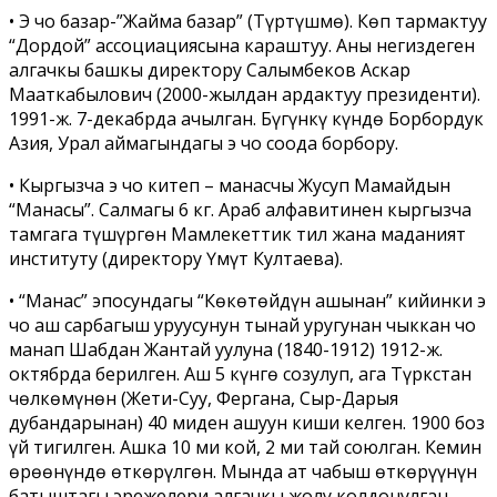
• Эң чоң базар-”Жайма базар” (Түртүшмө). Көп тармактуу
“Дордой” ассоциациясына караштуу. Аны негиздеген
алгачкы башкы директору Салымбеков Аскар
Мааткабылович (2000-­жылдан ардактуу президенти).
1991­-ж. 7-­декабрда ачылган. Бүгүнкү күндө Борбордук
Азия, Урал аймагындагы эң чоң соода борбору.
• Кыргызча эң чоң китеп – манасчы Жусуп Мамайдын
“Манасы”. Салмагы 6 кг. Араб алфавитинен кыргызча
тамгага түшүргөн Мамлекеттик тил жана маданият
институту (директору Үмүт Култаева).
• “Манас” эпосундагы “Көкөтөйдүн ашынан” кийинки эң
чоң аш сарбагыш уруусунун тынай уругунан чыккан чоң
манап Шабдан Жантай уулуна (1840-1912) 1912-­ж.
октябрда берилген. Аш 5 күнгө созулуп, ага Түркстан
чөлкөмүнөн (Жети-­Суу, Фергана, Сыр-­Дарыя
дубандарынан) 40 миңден ашуун киши келген. 1900 боз
үй тигилген. Ашка 10 миң кой, 2 миң тай союлган. Кемин
өрөөнүндө өткөрүлгөн. Мында ат чабыш өткөрүүнүн
батыштагы эрежелери алгачкы жолу колдонулган.