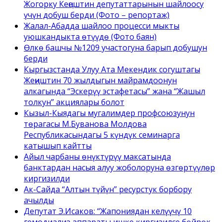
Жогорку Кеңештин депутаттарынын шайлоосу
үчүн добуш берди (Фото – репортаж)
Жалал-Абадда шайлоо процесси мыкты
уюшкандыкта өтүүдө (Фото баян)
Өлкө башчы №1209 участогуна барып добушун
берди
Кыргызстанда Улуу Ата Мекендик согуштагы
Жеңиштин 70 жылдыгын майрамдоонун
алкагында “Эскерүү эстафетасы” жана “Жашыл
толкун” акциялары болот
Кызыл-Кыядагы мугалимдер профсоюзунун
төрагасы М.Буванова Молдова
Республикасындагы 5 күндүк семинарга
катышып кайтты
Айыл чарбаны өнүктүрүү максатында
банктардан насыя алуу жоболоруна өзгөртүүлөр
киргизилди
Ак-Сайда “Алтын түйүн” ресурстук борбору
ачылды
Депутат Э.Исаков: “Жапониядан келүүчү 10
гемодиализ аппараты ишке киргизилсе бөйрөк