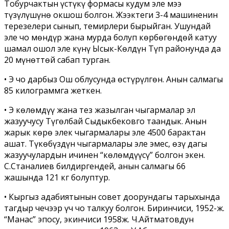
Тобурчактын үстүңкү формасы кудум эле мээ
түзүлүшүнө окшош болгон. Жээктеги 3-4 машиненин
терезелери сынып, темирлери бырыйган. Ушундай
эле чоң мөндүр жана мурда болуп көрбөгөндөй катуу
шамал ошол эле күнү Ысык-Көлдүн Түп районунда да
20 мүнөттөй сабап турган.
• Эң чоң дарбыз Ош облусунда өстүрүлгөн. Анын салмагы
85 килограммга жеткен.
• Эң көлөмдүү жана тез жазылган чыгармалар эл
жазуучусу Түгөлбай Сыдыкбековго таандык. Анын
жарык көрө элек чыгармалары эле 4500 барактан
ашат. Түкөбүздүн чыгармалары эле эмес, өзү дагы
жазуучулардын ичинен “көлөмдүүсү” болгон экен.
С.Станалиев билдиргендей, анын салмагы 66
жашында 121 кг болуптур.
• Кыргыз адабиятынын совет доорундагы тарыхында
тагдыр чечээр үч чоң талкуу болгон. Биринчиси, 1952-­ж.
“Манас” эпосу, экинчиси 1958­ж. Ч.Айтматовдун