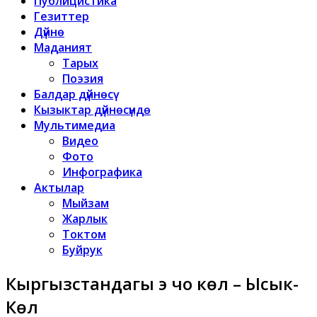
Публицистика
Гезиттер
Дүйнө
Маданият
Тарых
Поэзия
Балдар дүйнөсү
Кызыктар дүйнөсүндө
Мультимедиа
Видео
Фото
Инфографика
Актылар
Мыйзам
Жарлык
Токтом
Буйрук
Кыргызстандагы эң чоң көл – Ысык-
Көл