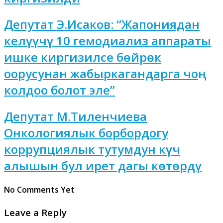
Депутат Э.Исаков: “Жапониядан
келүүчү 10 гемодиализ аппараты
ишке киргизилсе бөйрөк
оорусунан жабыркагандарга чоң
колдоо болот эле”
Депутат М.Тиленчиева
Онкологиялык борбордогу
коррупциялык тутумдун күч
алышын бул ирет дагы көтөрдү
No Comments Yet
Leave a Reply