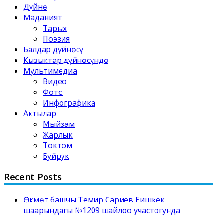
Дүйнө
Маданият
Тарых
Поэзия
Балдар дүйнөсү
Кызыктар дүйнөсүндө
Мультимедиа
Видео
Фото
Инфографика
Актылар
Мыйзам
Жарлык
Токтом
Буйрук
Recent Posts
Өкмөт башчы Темир Сариев Бишкек
шаарындагы №1209 шайлоо участогунда