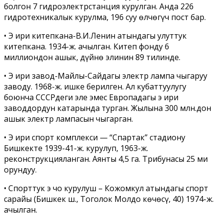
болгон 7 гидроэлектрстанция курулган. Анда 226
гидротехникалык курулма, 196 суу өлчөгүч пост бар.
• Эң ири китепкана-В.И.Ленин атындагы улуттук
китепкана. 1934­-ж. ачылган. Китеп фонду 6
миллиондон ашык, дүйнө элинин 89 тилинде.
• Эң ири завод-Майлы-Сайдагы электр лампа чыгаруу
заводу. 1968­-ж. ишке берилген. Ал кубаттуулугу
боюнча СССРдеги эле эмес Европадагы эң ири
заводдордун катарында турган. Жылына 300 млн.дон
ашык электр лампасын чыгарган.
• Эң ири спорт комплекси — “Спартак” стадиону
Бишкекте 1939-41­-ж. курулуп, 1963-­ж.
реконструкцияланган. Аянты 4,5 га. Трибунасы 25 миң
орундуу.
• Спорттук эң чоң курулуш – Кожомкул атындагы спорт
сарайы (Бишкек ш., Тоголок Молдо көчөсү, 40) 1974-ж.
ачылган.