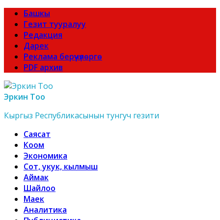
Башкы
Гезит тууралуу
Редакция
Дарек
Реклама берүүчүлөргө
PDF архив
Эркин Тоо
Кыргыз Республикасынын тунгуч гезити
Саясат
Коом
Экономика
Сот, укук, кылмыш
Аймак
Шайлоо
Маек
Аналитика