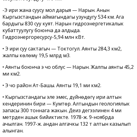
-Эң ири жана суусу мол дарыя — Нарын. Анын
Кыргызстандын аймагындагы узундугу 534 км. Ага
бардыгы 830 суу куят. Нарын гидроэнергетикалык
кубаттуулугу боюнча да алдыда.
Гидроэнергоресурсу-5,94 млн кВт.
• Эң ири суу сактагыч — Токтогул. Аянты 284,3 км2,
жалпы көлөмү 19,5 млрд м3.
• Аянты боюнча эң чоң облус — Нарын. Жалпы аянты 45,2
миң км2.
• Эң чоң район Ат­-Башы. Аянты 19,1 миң км2.
• Кыргызстандагы эле эмес, дүйнөдөгү ири алтын
кендеринин бири — Кумтөр. Алтындын геологиялык
запасы 300 тоннага жакын. Деңиз деңгээлинен 4 миң
метрден ашык бийиктикте. 1978-ж. 9-ноябрда
ачылган. 1997-­ж. андан алгачкы 132 т алтын казылып
алынган.