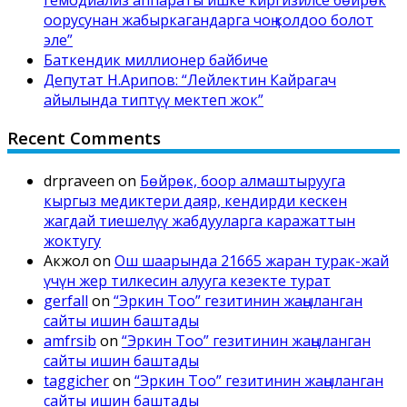
оорусунан жабыркагандарга чоң колдоо болот
эле”
Баткендик миллионер байбиче
Депутат Н.Арипов: “Лейлектин Кайрагач
айылында типтүү мектеп жок”
Recent Comments
drpraveen
on
Бөйрөк, боор алмаштырууга
кыргыз медиктери даяр, кендирди кескен
жагдай тиешелүү жабдууларга каражаттын
жоктугу
Акжол
on
Ош шаарында 21665 жаран турак-жай
үчүн жер тилкесин алууга кезекте турат
gerfall
on
“Эркин Тоо” гезитинин жаңыланган
сайты ишин баштады
amfrsib
on
“Эркин Тоо” гезитинин жаңыланган
сайты ишин баштады
taggicher
on
“Эркин Тоо” гезитинин жаңыланган
сайты ишин баштады