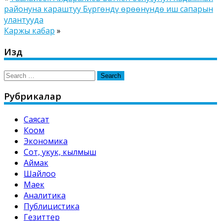
районуна караштуу Бүргөндү өрөөнүндө иш сапарын
улантууда
Каржы кабар
»
Издөө
Search
for:
Рубрикалар
Саясат
Коом
Экономика
Сот, укук, кылмыш
Аймак
Шайлоо
Маек
Аналитика
Публицистика
Гезиттер