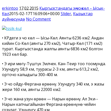
erkintoo
17.02.2015
Кыргызстандагы эң чоң көл – Ысык-
Көл
2015-02-17T16:09:06+00:00
Slider
,
Кызыктар
дүйнөсүндө
No Comment
• КРдеги эң чоң көл — Ысы-Көл. Аянты 6236 км2. Андан
кийин Соң-Көл (аянты 270 км2), Чатыр-Көл (171 км2)
турат. Кыргызстанда жалпы аянты 6836 км2 болгон
1923 көл бар.
• Эң ири мөңгү-Түштүк Эңилчек. Кан-­Теңир тоо тоомунда.
Узундугу 58,9 км, туурасы 2-3 км, аянты 613,2 км2,
орточо калыңдыгы 300-400 м.
• Эң чоң ойдуң-Фергана өрөөнү. Узундугу 340 км, эң жазы
жери 160 км, аянты 22000 км2.
• Эң чоң жана узун өрөөн — Нарын өрөөнү. Ал Эки-­
Нарын капчыгайынан Фергана өрөөнүнө чейин
созулат. Узундугу 470 км.