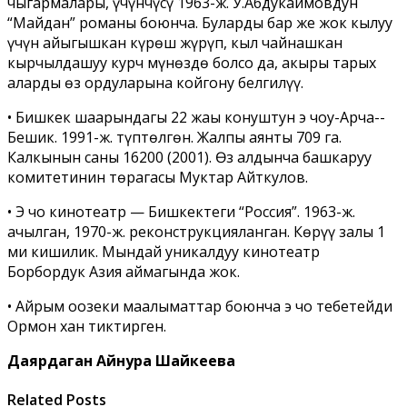
чыгармалары, үчүнчүсү 1963-­ж. У.Абдукаимовдун
“Майдан” романы боюнча. Буларды бар же жок кылуу
үчүн айыгышкан күрөш жүрүп, кыл чайнашкан
кырчылдашуу курч мүнөздө болсо да, акыры тарых
аларды өз ордуларына койгону белгилүү.
• Бишкек шаарындагы 22 жаңы конуштун эң чоңу-Арча-­
Бешик. 1991-­ж. түптөлгөн. Жалпы аянты 709 га.
Калкынын саны 16200 (2001). Өз алдынча башкаруу
комитетинин төрагасы Муктар Айткулов.
• Эң чоң кинотеатр — Бишкектеги “Россия”. 1963­-ж.
ачылган, 1970-ж. реконструкцияланган. Көрүү залы 1
миң кишилик. Мындай уникалдуу кинотеатр
Борбордук Азия аймагында жок.
• Айрым оозеки маалыматтар боюнча эң чоң тебетейди
Ормон хан тиктирген.
Даярдаган Айнура Шайкеева
Related Posts