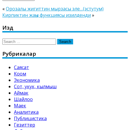
«
Орозалы жигиттин мырзасы эле…(эстутум)
Кирпиктин жаңы функциясы изилденди
»
Издөө
Search
for:
Рубрикалар
Саясат
Коом
Экономика
Сот, укук, кылмыш
Аймак
Шайлоо
Маек
Аналитика
Публицистика
Гезиттер