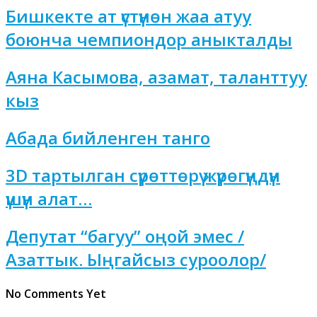
Бишкекте ат үстүнөн жаа атуу
боюнча чемпиондор аныкталды
Аяна Касымова, азамат, таланттуу
кыз
Абада бийленген танго
3D тартылган сүрөттөрү жүрөгүңдүн
үшүн алат…
Депутат “багуу” оңой эмес /
Азаттык. Ыңгайсыз суроолор/
No Comments Yet