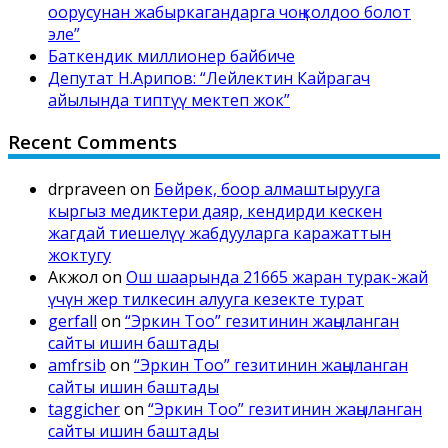
оорусунан жабыркагандарга чоң колдоо болот
эле”
Баткендик миллионер байбиче
Депутат Н.Арипов: “Лейлектин Кайрагач
айылында типтүү мектеп жок”
Recent Comments
drpraveen
on
Бөйрөк, боор алмаштырууга
кыргыз медиктери даяр, кендирди кескен
жагдай тиешелүү жабдууларга каражаттын
жоктугу
Акжол
on
Ош шаарында 21665 жаран турак-жай
үчүн жер тилкесин алууга кезекте турат
gerfall
on
“Эркин Тоо” гезитинин жаңыланган
сайты ишин баштады
amfrsib
on
“Эркин Тоо” гезитинин жаңыланган
сайты ишин баштады
taggicher
on
“Эркин Тоо” гезитинин жаңыланган
сайты ишин баштады