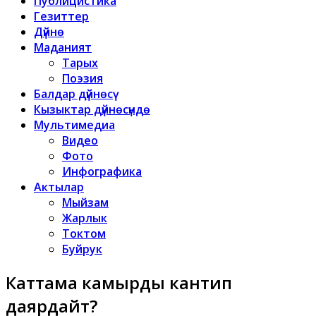
Публицистика
Гезиттер
Дүйнө
Маданият
Тарых
Поэзия
Балдар дүйнөсү
Кызыктар дүйнөсүндө
Мультимедиа
Видео
Фото
Инфографика
Актылар
Мыйзам
Жарлык
Токтом
Буйрук
Каттама камырды кантип
даярдайт?