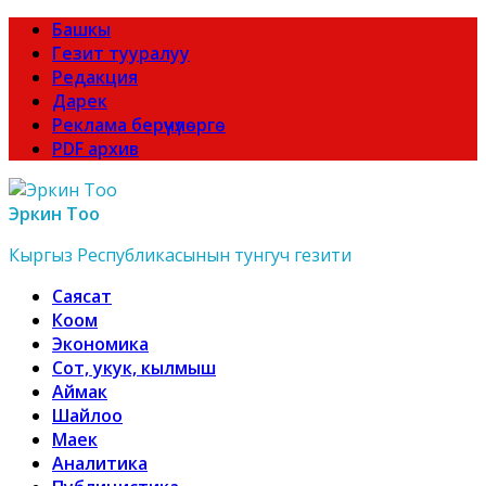
Башкы
Гезит тууралуу
Редакция
Дарек
Реклама берүүчүлөргө
PDF архив
Эркин Тоо
Кыргыз Республикасынын тунгуч гезити
Саясат
Коом
Экономика
Сот, укук, кылмыш
Аймак
Шайлоо
Маек
Аналитика