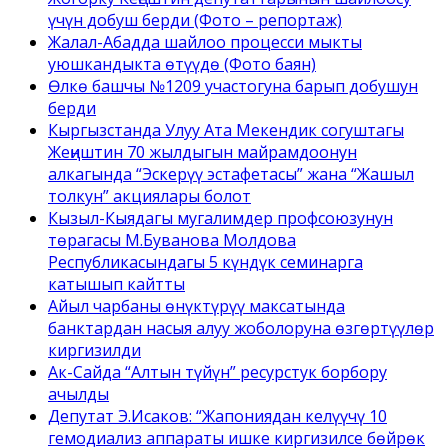
үчүн добуш берди (Фото – репортаж)
Жалал-Абадда шайлоо процесси мыкты
уюшкандыкта өтүүдө (Фото баян)
Өлкө башчы №1209 участогуна барып добушун
берди
Кыргызстанда Улуу Ата Мекендик согуштагы
Жеңиштин 70 жылдыгын майрамдоонун
алкагында “Эскерүү эстафетасы” жана “Жашыл
толкун” акциялары болот
Кызыл-Кыядагы мугалимдер профсоюзунун
төрагасы М.Буванова Молдова
Республикасындагы 5 күндүк семинарга
катышып кайтты
Айыл чарбаны өнүктүрүү максатында
банктардан насыя алуу жоболоруна өзгөртүүлөр
киргизилди
Ак-Сайда “Алтын түйүн” ресурстук борбору
ачылды
Депутат Э.Исаков: “Жапониядан келүүчү 10
гемодиализ аппараты ишке киргизилсе бөйрөк