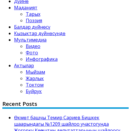
Дүйнө
Маданият
Тарых
Поэзия
Балдар дүйнөсү
Кызыктар дүйнөсүндө
Мультимедиа
Видео
Фото
Инфографика
Актылар
Мыйзам
Жарлык
Токтом
Буйрук
Recent Posts
Өкмөт башчы Темир Сариев Бишкек
шаарындагы №1209 шайлоо участогунда
Жогорку Кеңештин депутаттарынын шайлоосу