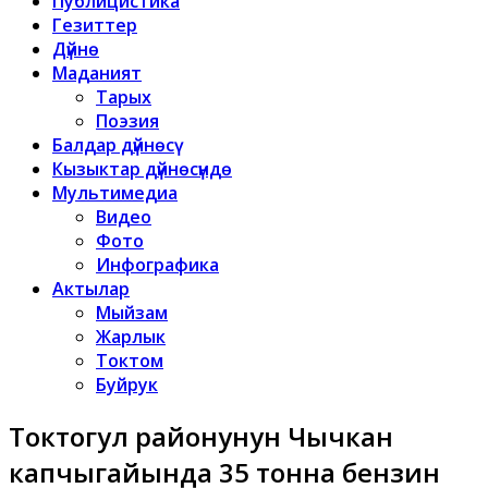
Публицистика
Гезиттер
Дүйнө
Маданият
Тарых
Поэзия
Балдар дүйнөсү
Кызыктар дүйнөсүндө
Мультимедиа
Видео
Фото
Инфографика
Актылар
Мыйзам
Жарлык
Токтом
Буйрук
Токтогул районунун Чычкан
капчыгайында 35 тонна бензин