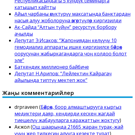
Республикасындагы 5 күндүк семинарга
катышып кайтты
Айыл чарбаны өнүктүрүү максатында банктардан
насыя алуу жоболоруна өзгөртүүлөр киргизилди
Ак-Сайда “Алтын түйүн” ресурстук борбору
ачылды
Депутат Э.Исаков: “Жапониядан келүүчү 10
гемодиализ аппараты ишке киргизилсе бөйрөк
оорусунан жабыркагандарга чоң колдоо болот
эле”
Баткендик миллионер байбиче
Депутат Н.Арипов: “Лейлектин Кайрагач
айылында типтүү мектеп жок”
Жаңы комментарийлер
drpraveen
(
Бөйрөк, боор алмаштырууга кыргыз
медиктери даяр, кендирди кескен жагдай
тиешелүү жабдууларга каражаттын жоктугу
)
Акжол
(
Ош шаарында 21665 жаран турак-жай
үчүн жер тилкесин алууга кезекте турат
)