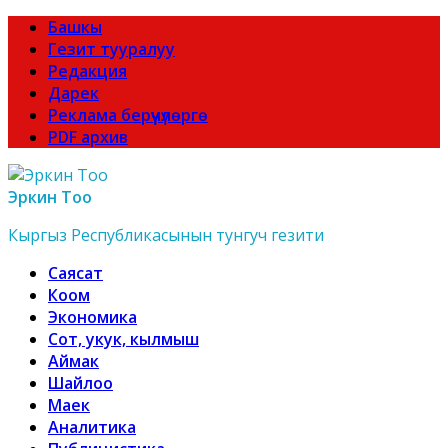
Башкы
Гезит тууралуу
Редакция
Дарек
Реклама берүүчүлөргө
PDF архив
Эркин Тоо
Кыргыз Республикасынын тунгуч гезити
Саясат
Коом
Экономика
Сот, укук, кылмыш
Аймак
Шайлоо
Маек
Аналитика