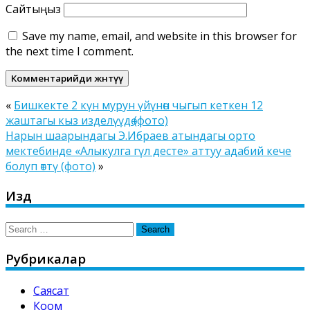
Сайтыңыз
Save my name, email, and website in this browser for
the next time I comment.
«
Бишкекте 2 күн мурун үйүнөн чыгып кеткен 12
жаштагы кыз изделүүдө (фото)
Нарын шаарындагы Э.Ибраев атындагы орто
мектебинде «Алыкулга гүл десте» аттуу адабий кече
болуп өттү (фото)
»
Издөө
Search
for:
Рубрикалар
Саясат
Коом