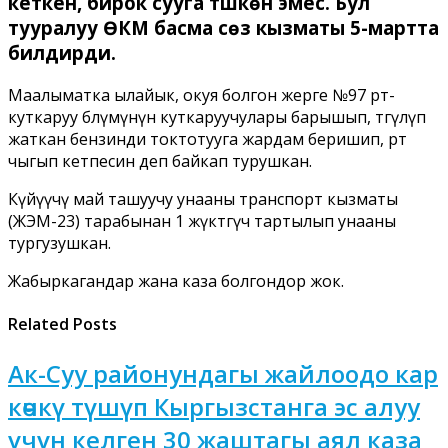
кеткен, бирок сууга түшкөн эмес. Бул
тууралуу ӨКМ басма сөз кызматы 5-мартта
билдирди.
Маалыматка ылайык, окуя болгон жерге №97 өрт-
куткаруу бөлүмүнүн куткаруучулары барышып, төгүлүп
жаткан бензинди токтотууга жардам беришип, өрт
чыгып кетпесин деп байкап турушкан.
Күйүүчү май ташуучу унааны транспорт кызматы
(ЖЭМ-23) тарабынан 1 жүктөгүч тартылып унааны
тургузушкан.
Жабыркагандар жана каза болгондор жок.
Related Posts
Ак-Суу районундагы жайлоодо кар
көчкү түшүп Кыргызстанга эс алуу
үчүн келген 30 жаштагы аял каза