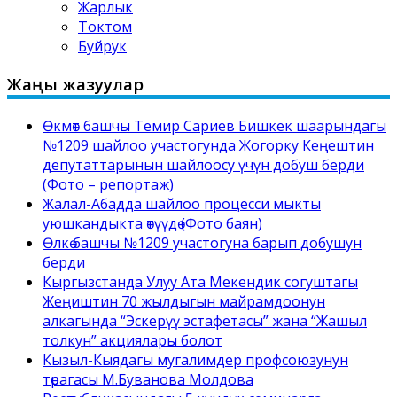
Жарлык
Токтом
Буйрук
Жаңы жазуулар
Өкмөт башчы Темир Сариев Бишкек шаарындагы
№1209 шайлоо участогунда Жогорку Кеңештин
депутаттарынын шайлоосу үчүн добуш берди
(Фото – репортаж)
Жалал-Абадда шайлоо процесси мыкты
уюшкандыкта өтүүдө (Фото баян)
Өлкө башчы №1209 участогуна барып добушун
берди
Кыргызстанда Улуу Ата Мекендик согуштагы
Жеңиштин 70 жылдыгын майрамдоонун
алкагында “Эскерүү эстафетасы” жана “Жашыл
толкун” акциялары болот
Кызыл-Кыядагы мугалимдер профсоюзунун
төрагасы М.Буванова Молдова