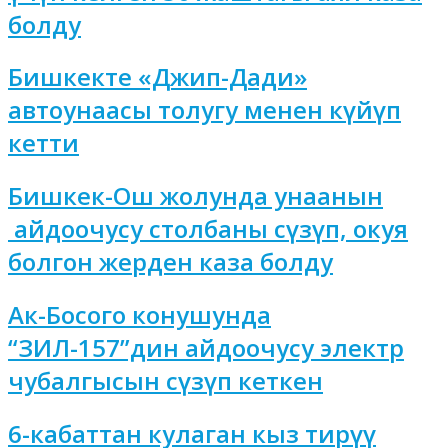
болду
Бишкекте «Джип-Дади»
автоунаасы толугу менен күйүп
кетти
Бишкек-Ош жолунда унаанын
айдоочусу столбаны сүзүп, окуя
болгон жерден каза болду
Ак-Босого конушунда
“ЗИЛ-157”дин айдоочусу электр
чубалгысын сүзүп кеткен
6-кабаттан кулаган кыз тирүү