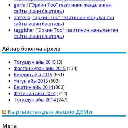
gerfall
(
“Эркин Тоо” гезитинин жаңыланган
сайты ишин баштады
)
amfrsib
(
“Эркин Тоо” гезитинин жаңыланган
сайты ишин баштады
)
taggicher
(
“Эркин Тоо” гезитинин жаңыланган
сайты ишин баштады
)
Айлар боюнча архив
Тогуздун айы 2015
(3)
Жалган куран айы 2015
(134)
Бирдин айы 2015
(651)
Үчтүн айы 2015
(603)
Бештин айы 2014
(800)
Жетинин айы 2014
(714)
Тогуздун айы 2014
(247)
Кыргызстандын жашоо ДЕМи
Мета