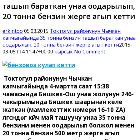
ташып бараткан унаа оодарылып,
20 тонна бензин жерге агып кетти
erkintoo
05.03.2015
Токтогул районунун Чычкан
капчыгайында 35 тонна бензин ташып бараткан унаа
оодарылып, 20 тонна бензин жерге агып кетти
2015-
03-05T14:11:47+00:00
кырсык
No Comment
Токтогул районунун Чычкан
капчыгайында 4-мартта саат 15:38
чамасында Бишкек-Ош унаа жолунун 246-
чакырымында Бишкек шаарынан келе
жаткан (мамлекеттик номери 16-10 ZА)
үлгүсүндөгү күйүүчү май ташуучу унаа 35 тонна
бензини менен оодарылып болжол менен
20 тонна бензин 500 метр жерге агып