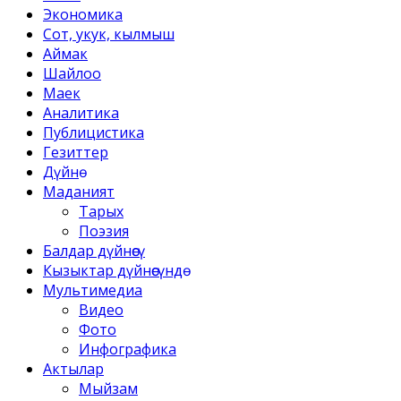
Экономика
Сот, укук, кылмыш
Аймак
Шайлоо
Маек
Аналитика
Публицистика
Гезиттер
Дүйнө
Маданият
Тарых
Поэзия
Балдар дүйнөсү
Кызыктар дүйнөсүндө
Мультимедиа
Видео
Фото
Инфографика
Актылар
Мыйзам