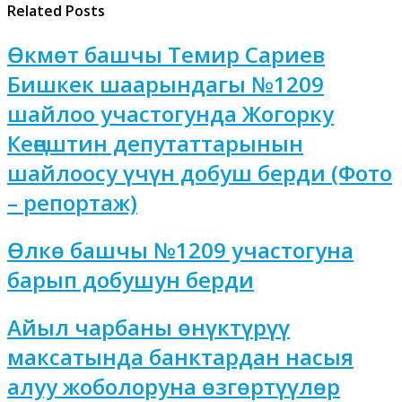
Related Posts
Өкмөт башчы Темир Сариев
Бишкек шаарындагы №1209
шайлоо участогунда Жогорку
Кеңештин депутаттарынын
шайлоосу үчүн добуш берди (Фото
– репортаж)
Өлкө башчы №1209 участогуна
барып добушун берди
Айыл чарбаны өнүктүрүү
максатында банктардан насыя
алуу жоболоруна өзгөртүүлөр