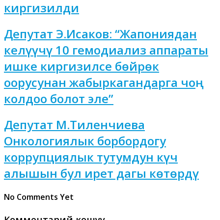
киргизилди
Депутат Э.Исаков: “Жапониядан
келүүчү 10 гемодиализ аппараты
ишке киргизилсе бөйрөк
оорусунан жабыркагандарга чоң
колдоо болот эле”
Депутат М.Тиленчиева
Онкологиялык борбордогу
коррупциялык тутумдун күч
алышын бул ирет дагы көтөрдү
No Comments Yet
Комментарий кошуу