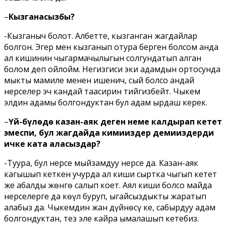
–
Кызганасызбы?
-Кызганыч болот. Албетте, кызганган жагдайлар
болгон. Эгер мен кызганып отура берген болсом анда
ал кишинин чыгармачылыгын солгундатып алган
болом деп ойлойм. Негизгиси эки адамдын ортосунда
мыкты мамиле менен ишенич, сый болсо андай
нерселер эч кандай таасирин тийгизбейт. Чыкем
элдин адамы болгондуктан бул адам ырдаш керек.
–
Үй-бүлөдө казан-аяк деген неме калдырап кетет
эмеспи, бул жагдайда кимиңиздер демиңиздерди
ичке ката аласыздар?
-Туура, бул нерсе мыйзамдуу нерсе да. Казан-аяк
кагышып кеткен учурда ал киши сыртка чыгып кетет
же абалды жөнгө салып коет. Аял киши болсо майда
нерселерге да көңүл буруп, ыңгайсыздыкты жаратып
алабыз да. Чыкемдин жан дүйнөсү кең, сабырдуу адам
болгондуктан, тез эле кайра ымалашып кетебиз.