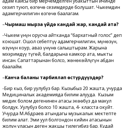
адам кайсы бир мерчемделген убакыттын ичинде
сезип туюп, өзгөчө сезимдерде болушат. Чыкемдин
адамгерчилигин өзгөчө баалагам.
–
Чырмаш мырза үйдө кандай жар, кандай ата?
-Чыкем үнүн орусча айтканда “бархатный голос” деп
коюшат. Ошол себептүү адамгерчилигин, мүнөзүн,
өзүнүн коңур, аваз үнүнө салыштырам. Жарына
мээримдүү түгөй, балдарына камкор ата, мыкты
инсан. Сапаттарынан болсо, жөнөкөйлүгүн абдан
баалайм.
–
Канча баланы тарбиялап өстүрдүңүздөр?
-Бир кыз, бир уулубуз бар. Кызыбыз 20 жашта, учурда
Медициналык академияда билим алууда. Кызым
медик болом дегенинен атасы экөөбүз да макул
болдук. Уулубуз болсо 10 жашта, 4- класста окуйт.
Учурда М.Абдраев атындагы музыкалык мектепте
билим алат. Эми уул болгондон кийин атасынын
жолун уласын деген жакшы тилегибиз бар. Кудай