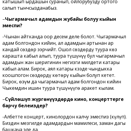
катышып ырдашын суранып, ойлорубузду ортого
салып тынчсызданабыз.
–
Чыгармачыл адамдын жубайы болуу кыйын
эмеспи?
-Чынан айтканда оор десем деле болот. Чыгармачыл
адам болгондон кийин, ал адамдын артынан ар
кандай сөздөр ээрчийт. Ошол сөздөрдү туура көз
карашта кабыл алып, туура түшүнүү бул чыгармачыл
адамдын жан шеригинин негизги милдети катары
кабыл алам. Бирок, аял катары кээде чындыкка
коошпогон сөздөрдү көтөрү кыйын болуп кетет.
Бирок, өзүм да чыгармачыл адам болгондон кийин
Чыкемдин ишин туура түшүнүүгө аракет кылам.
–
Сүйлөшүп жүргөнүңүздөрдө кино, концерттерге
барчу белеңиздер?
-Албетте концерт, кинолордон калчу эмеспиз (күлүп).
Биздин мезгилде адамдардын мамилеси, заман дагы
башкача эле да.