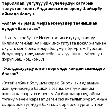
тарбиялап, үлгүлүү үй-бүлөлөрдүн катарын
толуктап келет. Анда эмесе кеп оролу Шайырбү
айымда болсун.
–
Алгач Чырмаш мырза экөөңүздөр таанышкан
күндөн баштасак?
-Чыкем экөөбүз тең Искусство инситутунда чогуу
билим алганбыз. Ал киши инсититутта вокал жагынан
окуган, мен болсо комуз бөлүмүн бүтүргөм. Курсташ
болуп жүрүп эле, мамилебиз жылууланып, сүйлөшүп
жүрүп баш кошконбуз.
–
Жолдошуңузду алгач көргөндө кандай сезимдер
болгон?
-Эстей албайт болушум керек. Бирок, эки адамдын
жан дүйнөсүндө башкача сезим, күчтүү ишеним
жашап калаарына ишенем. Ар бир жанды кудайым
түгөйү менен жаратат деген сөз айтылып жүрөт. Анын
сыңары, эки түгөйдүн бактысы бир боло турганын эки