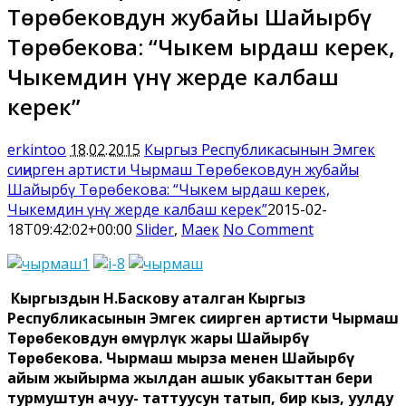
Төрөбековдун жубайы Шайырбү
Төрөбекова: “Чыкем ырдаш керек,
Чыкемдин үнү жерде калбаш
керек”
erkintoo
18.02.2015
Кыргыз Республикасынын Эмгек
сиңирген артисти Чырмаш Төрөбековдун жубайы
Шайырбү Төрөбекова: “Чыкем ырдаш керек,
Чыкемдин үнү жерде калбаш керек”
2015-02-
18T09:42:02+00:00
Slider
,
Маек
No Comment
Кыргыздын Н.Баскову аталган Кыргыз
Республикасынын Эмгек сиңирген артисти Чырмаш
Төрөбековдун өмүрлүк жары Шайырбү
Төрөбекова. Чырмаш мырза менен Шайырбү
айым жыйырма жылдан ашык убакыттан бери
турмуштун ачуу- таттуусун татып, бир кыз, уулду