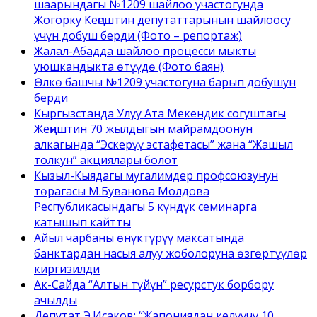
шаарындагы №1209 шайлоо участогунда
Жогорку Кеңештин депутаттарынын шайлоосу
үчүн добуш берди (Фото – репортаж)
Жалал-Абадда шайлоо процесси мыкты
уюшкандыкта өтүүдө (Фото баян)
Өлкө башчы №1209 участогуна барып добушун
берди
Кыргызстанда Улуу Ата Мекендик согуштагы
Жеңиштин 70 жылдыгын майрамдоонун
алкагында “Эскерүү эстафетасы” жана “Жашыл
толкун” акциялары болот
Кызыл-Кыядагы мугалимдер профсоюзунун
төрагасы М.Буванова Молдова
Республикасындагы 5 күндүк семинарга
катышып кайтты
Айыл чарбаны өнүктүрүү максатында
банктардан насыя алуу жоболоруна өзгөртүүлөр
киргизилди
Ак-Сайда “Алтын түйүн” ресурстук борбору
ачылды
Депутат Э.Исаков: “Жапониядан келүүчү 10