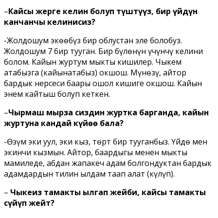
–
Кайсы жерге келин болуп түштүңүз, бир үйдүн
канчанчы келинисиз?
-Жолдошум экөөбүз бир облустан эле болобуз.
Жолдошум 7 бир тууган. Бир бүлөнүн үчүнчү келини
болом. Кайын журтум мыкты кишилер. Чыкем
атабызга (кайынатабыз) окшош. Мүнөзү, айтор
бардык нерсеси баары ошол кишиге окшош. Кайын
энем кайтыш болуп кеткен.
–
Чырмаш мырза сиздин журтка барганда, кайын
журтуна кандай күйөө бала?
-Өзүм эки уул, эки кыз, төрт бир тууганбыз. Үйдө мен
экинчи кызмын. Айтор, баардыгы менен мыкты
мамиледе, абдан жапакеч адам болгондуктан бардык
адамдардын тилин ылдам таап алат (күлүп).
–
Чыкеңиз тамакты ылгап жейби, кайсы тамакты
сүйүп жейт?