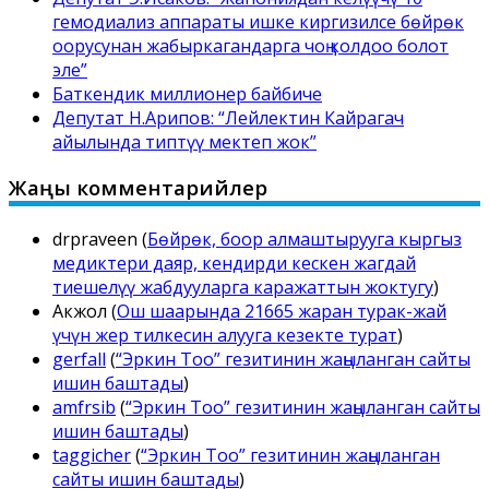
гемодиализ аппараты ишке киргизилсе бөйрөк
оорусунан жабыркагандарга чоң колдоо болот
эле”
Баткендик миллионер байбиче
Депутат Н.Арипов: “Лейлектин Кайрагач
айылында типтүү мектеп жок”
Жаңы комментарийлер
drpraveen
(
Бөйрөк, боор алмаштырууга кыргыз
медиктери даяр, кендирди кескен жагдай
тиешелүү жабдууларга каражаттын жоктугу
)
Акжол
(
Ош шаарында 21665 жаран турак-жай
үчүн жер тилкесин алууга кезекте турат
)
gerfall
(
“Эркин Тоо” гезитинин жаңыланган сайты
ишин баштады
)
amfrsib
(
“Эркин Тоо” гезитинин жаңыланган сайты
ишин баштады
)
taggicher
(
“Эркин Тоо” гезитинин жаңыланган
сайты ишин баштады
)