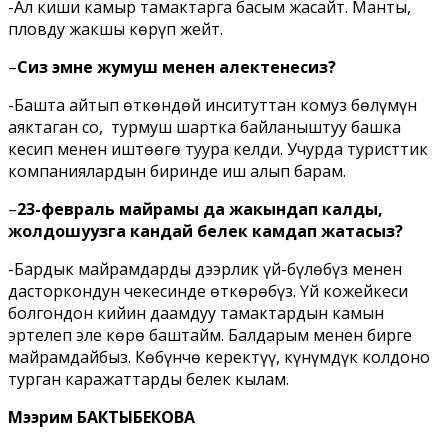
-Ал киши камыр тамактарга басым жасайт. Манты,
пловду жакшы көрүп жейт.
–
Сиз эмне жумуш менен алектенесиз?
-Башта айтып өткөндөй инситуттан комуз бөлүмүн
аяктаган соң, турмуш шартка байланыштуу башка
кесип менен иштөөгө туура келди. Учурда туристтик
компаниялардын биринде иш алып барам.
–
23-февраль майрамы да жакындап калды,
жолдошуңузга кандай белек камдап жатасыз?
-Бардык майрамдарды дээрлик үй-бүлөбүз менен
дасторкондун чекесинде өткөрөбүз. Үй кожейкеси
болгондон кийин даамдуу тамактардын камын
эртелеп эле көрө баштайм. Балдарым менен бирге
майрамдайбыз. Көбүнчө керектүү, күнүмдүк колдоно
турган каражаттарды белек кылам.
Мээрим БАКТЫБЕКОВА