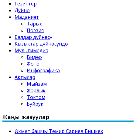
Гезиттер
Дүйнө
Маданият
Тарых
Поэзия
Балдар дүйнөсү
Кызыктар дүйнөсүндө
Мультимедиа
Видео
Фото
Инфографика
Актылар
Мыйзам
Жарлык
Токтом
Буйрук
Жаңы жазуулар
Өкмөт башчы Темир Сариев Бишкек