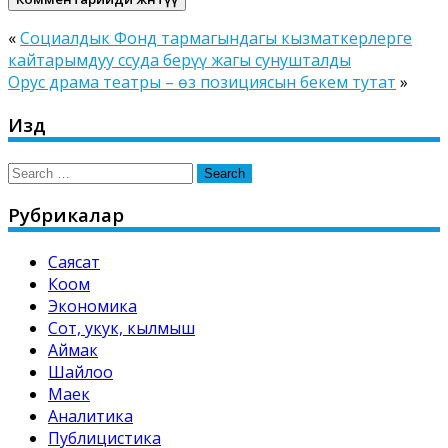
«
Социалдык Фонд тармагындагы кызматкерлерге
кайтарымдуу ссуда берүү жагы сунушталды
Орус драма театры – өз позициясын бекем тутат
»
Издөө
Search
for:
Рубрикалар
Саясат
Коом
Экономика
Сот, укук, кылмыш
Аймак
Шайлоо
Маек
Аналитика
Публицистика