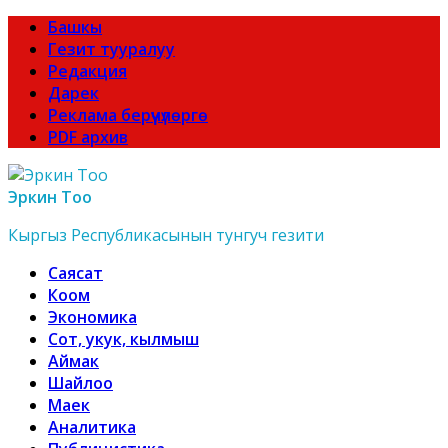
Башкы
Гезит тууралуу
Редакция
Дарек
Реклама берүүчүлөргө
PDF архив
Эркин Тоо
Кыргыз Республикасынын тунгуч гезити
Саясат
Коом
Экономика
Сот, укук, кылмыш
Аймак
Шайлоо
Маек
Аналитика