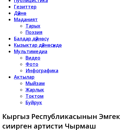
Публицистика
Гезиттер
Дүйнө
Маданият
Тарых
Поэзия
Балдар дүйнөсү
Кызыктар дүйнөсүндө
Мультимедиа
Видео
Фото
Инфографика
Актылар
Мыйзам
Жарлык
Токтом
Буйрук
Кыргыз Республикасынын Эмгек
сиңирген артисти Чырмаш