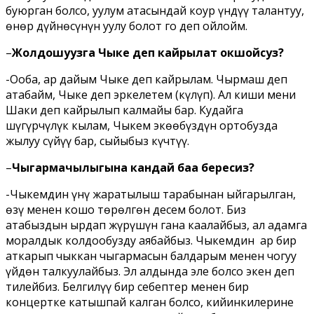
буюрган болсо, уулум атасындай коңур үндүү талантуу,
өнөр дүйнөсүнүн уулу болот го деп ойлойм.
–
Жолдошуңузга Чыке деп кайрылат окшойсуз?
-Ооба, ар дайым Чыке деп кайрылам. Чырмаш деп
атабайм, Чыке деп эркелетем (күлүп). Ал киши мени
Шаки деп кайрылып калмайы бар. Кудайга
шүгүрчүлүк кылам, Чыкем экөөбүздүн ортобузда
жылуу сүйүү бар, сыйыбыз күчтүү.
–
Чыгармачылыгына кандай баа бересиз?
-Чыкемдин үнү жаратылыш тарабынан ыйгарылган,
өзү менен кошо төрөлгөн десем болот. Биз
атабыздын ырдап жүрүшүн гана каалайбыз, ал адамга
моралдык колдообузду аябайбыз. Чыкемдин ар бир
аткарып чыккан чыгармасын балдарым менен чогуу
үйдөн талкуулайбыз. Эл алдында эле болсо экен деп
тилейбиз. Белгилүү бир себептер менен бир
концертке катышпай калган болсо, кийинкилерине