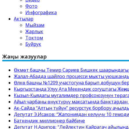
Фото
Инфографика
Актылар
Мыйзам
Жарлык
Токтом
Буйрук
Жаңы жазуулар
Өкмөт башчы Темир Сариев Бишкек шаарындагы №
Жалал-Абадда шайлоо процесси мыкты уюшкандык
Өлкө башчы №1209 участогуна барып добушун бе
Кыргызстанда Улуу Ата Мекендик согуштагы Жеңи
Кызыл-Кыядагы мугалимдер профсоюзунун төрага
Айыл чарбаны өнүктүрүү максатында банктардан 
Ак-Сайда “Алтын түйүн” ресурстук борбору ачылд
Депутат Э.Исаков: “Жапониядан келүүчү 10 гемод
Баткендик миллионер байбиче
Депутат Н.Арипов: “Лейлектин Кайрагач айылынд