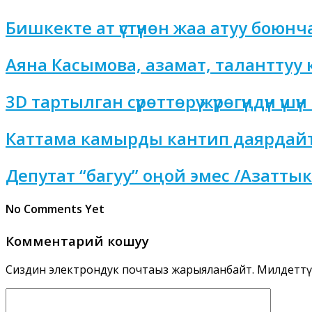
Бишкекте ат үстүнөн жаа атуу бою
Аяна Касымова, азамат, таланттуу 
3D тартылган сүрөттөрү жүрөгүңдүн үшү
Каттама камырды кантип даярдай
Депутат “багуу” оңой эмес /Азатты
No Comments Yet
Комментарий кошуу
Сиздин электрондук почтаңыз жарыяланбайт.
Милдеттү