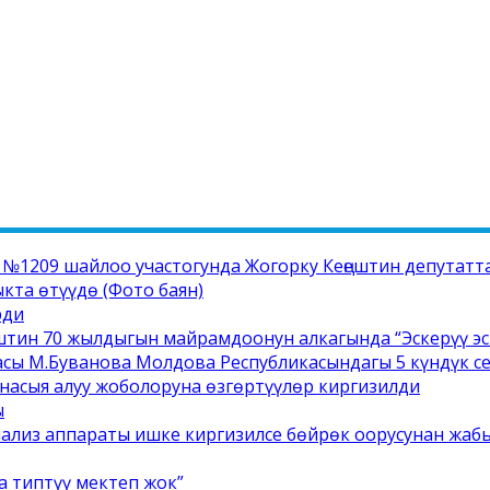
1209 шайлоо участогунда Жогорку Кеңештин депутатта
та өтүүдө (Фото баян)
рди
штин 70 жылдыгын майрамдоонун алкагында “Эскерүү э
сы М.Буванова Молдова Республикасындагы 5 күндүк 
насыя алуу жоболоруна өзгөртүүлөр киргизилди
ы
иализ аппараты ишке киргизилсе бөйрөк оорусунан жабы
а типтүү мектеп жок”