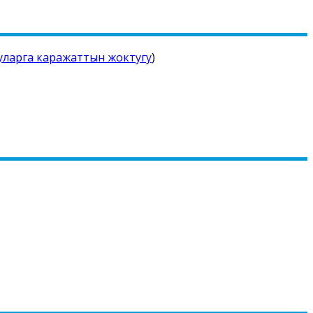
уларга каражаттын жоктугу
)