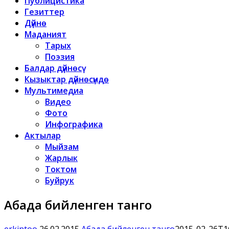
Публицистика
Гезиттер
Дүйнө
Маданият
Тарых
Поэзия
Балдар дүйнөсү
Кызыктар дүйнөсүндө
Мультимедиа
Видео
Фото
Инфографика
Актылар
Мыйзам
Жарлык
Токтом
Буйрук
Абада бийленген танго
erkintoo
26.02.2015
Абада бийленген танго
2015-02-26T1