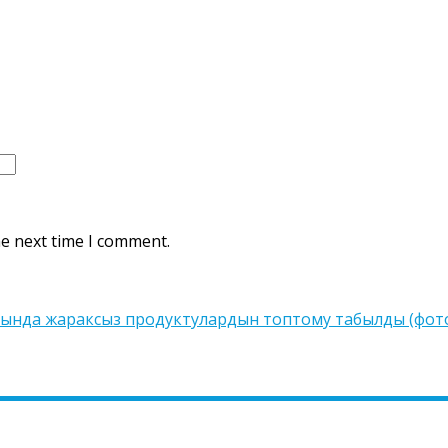
he next time I comment.
сында жараксыз продуктулардын топтому табылды (фот