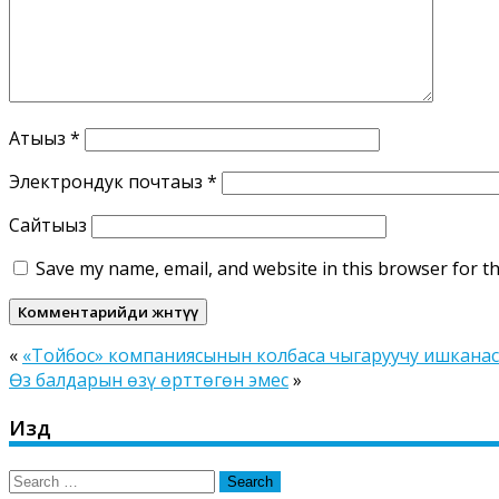
Атыңыз
*
Электрондук почтаңыз
*
Сайтыңыз
Save my name, email, and website in this browser for t
«
«Тойбос» компаниясынын колбаса чыгаруучу ишкана
Өз балдарын өзү өрттөгөн эмес
»
Издөө
Search