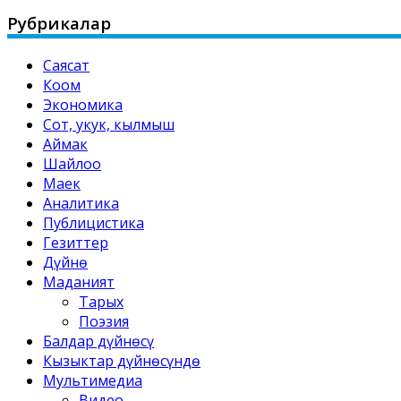
for:
Рубрикалар
Саясат
Коом
Экономика
Сот, укук, кылмыш
Аймак
Шайлоо
Маек
Аналитика
Публицистика
Гезиттер
Дүйнө
Маданият
Тарых
Поэзия
Балдар дүйнөсү
Кызыктар дүйнөсүндө
Мультимедиа
Видео