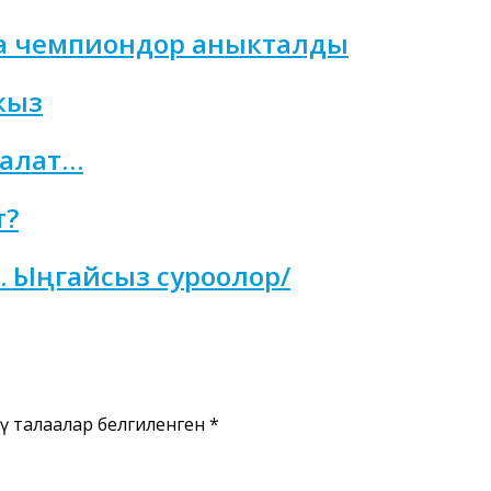
нча чемпиондор аныкталды
кыз
н алат…
т?
к. Ыңгайсыз суроолор/
ү талаалар белгиленген
*