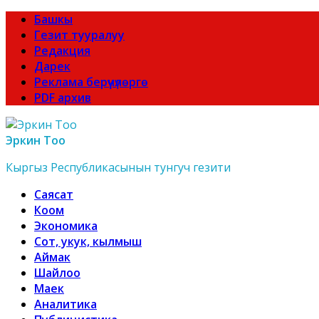
Башкы
Гезит тууралуу
Редакция
Дарек
Реклама берүүчүлөргө
PDF архив
Эркин Тоо
Кыргыз Республикасынын тунгуч гезити
Саясат
Коом
Экономика
Сот, укук, кылмыш
Аймак
Шайлоо
Маек
Аналитика