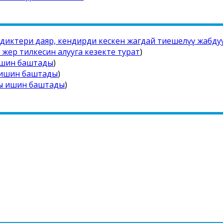
диктери даяр, кендирди кескен жагдай тиешелүү жабду
жер тилкесин алууга кезекте турат
)
 ишин баштады
)
ы ишин баштады
)
ты ишин баштады
)