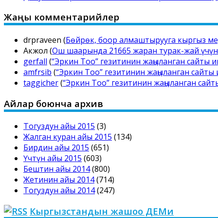
Жаңы комментарийлер
drpraveen
(
Бөйрөк, боор алмаштырууга кыргыз ме
Акжол
(
Ош шаарында 21665 жаран турак-жай үчүн 
gerfall
(
“Эркин Тоо” гезитинин жаңыланган сайты
amfrsib
(
“Эркин Тоо” гезитинин жаңыланган сайт
taggicher
(
“Эркин Тоо” гезитинин жаңыланган сай
Айлар боюнча архив
Тогуздун айы 2015
(3)
Жалган куран айы 2015
(134)
Бирдин айы 2015
(651)
Үчтүн айы 2015
(603)
Бештин айы 2014
(800)
Жетинин айы 2014
(714)
Тогуздун айы 2014
(247)
Кыргызстандын жашоо ДЕМи