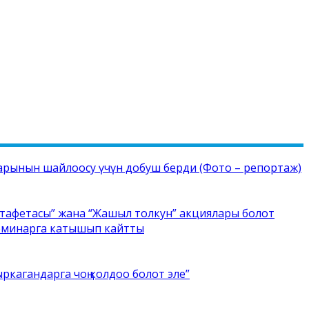
рынын шайлоосу үчүн добуш берди (Фото – репортаж)
стафетасы” жана “Жашыл толкун” акциялары болот
семинарга катышып кайтты
ркагандарга чоң колдоо болот эле”