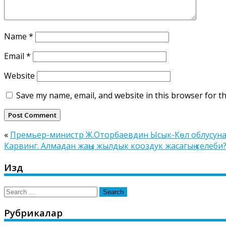
Name
*
Email
*
Website
Save my name, email, and website in this browser for t
«
Премьер-министр Ж.Оторбаевдин Ысык-Көл облусуна
Карвинг. Алмадан жаңы жылдык кооздук жасагың келеби
Издөө
Search
for:
Рубрикалар