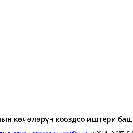
нын көчөлөрүн кооздоо иштери ба
ын көчөлөрүн кооздоо иштери башталды
2014-12-08T15:4