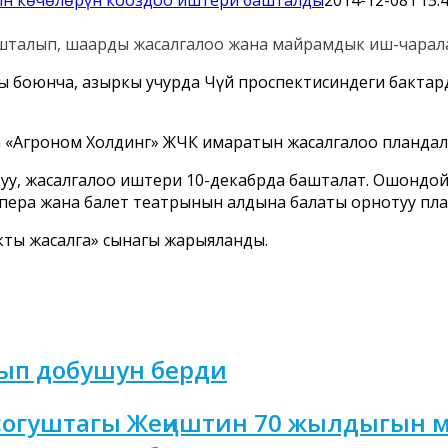
шталып, шаарды жасалгалоо жана майрамдык иш-чарала
оюнча, азыркы учурда Чүй проспектисиндеги бактард
 «Агроном Холдинг» ЖЧК имаратын жасалгалоо пландал
туу, жасалгалоо иштери 10-декабрда башталат. Ошондо
пера жана балет театрынын алдына балаты орнотуу пла
ты жасалга» сынагы жарыяланды.
ып добушун берди
согуштагы Жеңиштин 70 жылдыгын 