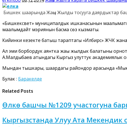
Бишкек шаарында Жаңы Жылды тосууга даярдыктар ба
«Бишкексвет» муниципалдык ишканасынын маалыматы б
маалымдайт мэриянын басма сөз кызматы.
Кийинки кезекте батыш тараптагы «Илбирс» ЖЧК жана
Ал эми борбордук аянтка жаңы жылдык балатыны орно
А.Малдыбаев атындагы Кыргыз улуттук академиялык о
Мындан тышкары, шаардагы райондор арасында «Мык
Булак :
Баракелде
Related Posts
Өлкө башчы №1209 участогуна бар
Кыргызстанда Улуу Ата Мекендик 