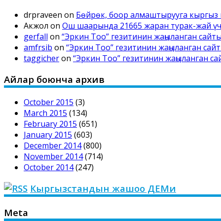
drpraveen
on
Бөйрөк, боор алмаштырууга кыргыз 
Акжол
on
Ош шаарында 21665 жаран турак-жай үчү
gerfall
on
“Эркин Тоо” гезитинин жаңыланган сай
amfrsib
on
“Эркин Тоо” гезитинин жаңыланган са
taggicher
on
“Эркин Тоо” гезитинин жаңыланган с
Айлар боюнча архив
October 2015
(3)
March 2015
(134)
February 2015
(651)
January 2015
(603)
December 2014
(800)
November 2014
(714)
October 2014
(247)
Кыргызстандын жашоо ДЕМи
Meta