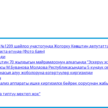
1209 шайлоо участогунда Жогорку Кеңештин депутатта
та өтүүдө (Фото баян)
рди
штин 70 жылдыгын майрамдоонун алкагында “Эскерүү э
сы М.Буванова Молдова Республикасындагы 5 күндүк 
насыя алуу жоболоруна өзгөртүүлөр киргизилди
ы
иализ аппараты ишке киргизилсе бөйрөк оорусунан жабы
а типтүү мектеп жок”