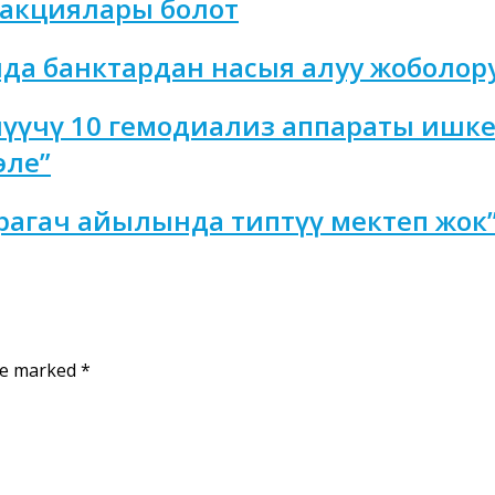
 акциялары болот
да банктардан насыя алуу жоболор
лүүчү 10 гемодиализ аппараты ишке
эле”
рагач айылында типтүү мектеп жок
are marked
*