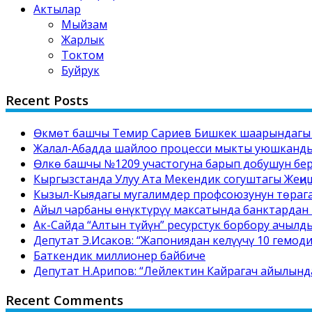
Актылар
Мыйзам
Жарлык
Токтом
Буйрук
Recent Posts
Өкмөт башчы Темир Сариев Бишкек шаарындагы №
Жалал-Абадда шайлоо процесси мыкты уюшкандык
Өлкө башчы №1209 участогуна барып добушун бе
Кыргызстанда Улуу Ата Мекендик согуштагы Жеңи
Кызыл-Кыядагы мугалимдер профсоюзунун төрага
Айыл чарбаны өнүктүрүү максатында банктардан 
Ак-Сайда “Алтын түйүн” ресурстук борбору ачылд
Депутат Э.Исаков: “Жапониядан келүүчү 10 гемод
Баткендик миллионер байбиче
Депутат Н.Арипов: “Лейлектин Кайрагач айылынд
Recent Comments