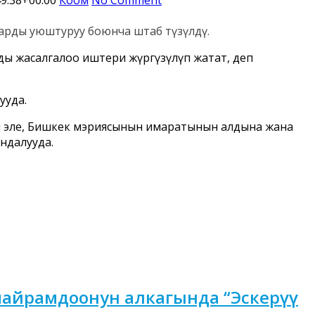
рды уюштуруу боюнча штаб түзүлдү.
ы жасалгалоо иштери жүргүзүлүп жатат, деп
ууда.
й эле, Бишкек мэриясынын имаратынын алдына жана
ндалууда.
майрамдоонун алкагында “Эскерүү