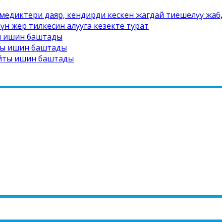
медиктери даяр, кендирди кескен жагдай тиешелүү жаб
н жер тилкесин алууга кезекте турат
ты ишин баштады
йты ишин баштады
айты ишин баштады