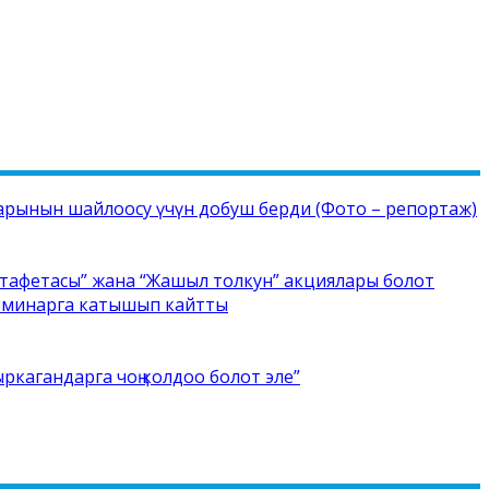
рынын шайлоосу үчүн добуш берди (Фото – репортаж)
стафетасы” жана “Жашыл толкун” акциялары болот
семинарга катышып кайтты
ркагандарга чоң колдоо болот эле”