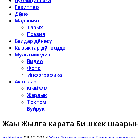
Публицистика
Гезиттер
Дүйнө
Маданият
Тарых
Поэзия
Балдар дүйнөсү
Кызыктар дүйнөсүндө
Мультимедиа
Видео
Фото
Инфографика
Актылар
Мыйзам
Жарлык
Токтом
Буйрук
Жаңы Жылга карата Бишкек шаары
erkintoo
08.12.2014
Жаңы Жылга карата Бишкек шаарын