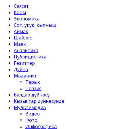
Саясат
Коом
Экономика
Сот, укук, кылмыш
Аймак
Шайлоо
Маек
Аналитика
Публицистика
Гезиттер
Дүйнө
Маданият
Тарых
Поэзия
Балдар дүйнөсү
Кызыктар дүйнөсүндө
Мультимедиа
Видео
Фото
Инфографика