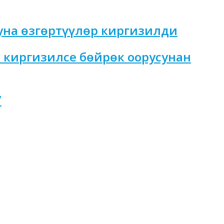
уна өзгөртүүлөр киргизилди
 киргизилсе бөйрөк оорусунан
”