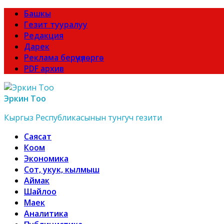
Башкы
Гезит тууралуу
Редакция
Дарек
Реклама берүүчүлөргө
PDF архив
Эркин Тоо
Кыргыз Республикасынын тунгуч гезити
Саясат
Коом
Экономика
Сот, укук, кылмыш
Аймак
Шайлоо
Маек
Аналитика