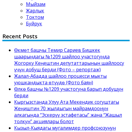
Мыйзам
Жарлык
Токтом
Буйрук
Recent Posts
Өкмөт башчы Темир Сариев Бишкек
шаарындагы №1209 шайлоо участогунда
Жогорку Кеңештин депутаттарынын шайлоосу
үчүн добуш берди (Фото – репортаж)
Жалал-Абадда шайлоо процесси мыкты
уюшкандыкта өтүүдө (Фото баян)
Өлкө башчы №1209 участогуна барып добушун
берди
Кыргызстанда Улуу Ата Мекендик согуштагы
Жеңиштин 70 жылдыгын майрамдоонун
алкагында “Эскерүү эстафетасы” жана “Жашыл
толкун” акциялары болот
Кызыл-Кыядагы мугалимдер профсоюзунун