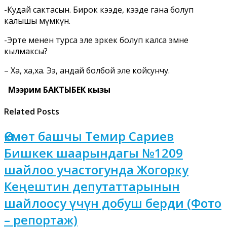
-Кудай сактасын. Бирок кээде, кээде гана болуп
калышы мүмкүн.
-Эртеӊ менен турсаӊ эле эркек болуп калсаӊ эмне
кылмаксыӊ?
– Ха, ха,ха. Ээ, андай болбой эле койсунчу.
Мээрим БАКТЫБЕК кызы
Related Posts
Өкмөт башчы Темир Сариев
Бишкек шаарындагы №1209
шайлоо участогунда Жогорку
Кеңештин депутаттарынын
шайлоосу үчүн добуш берди (Фото
– репортаж)