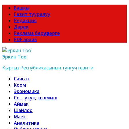
Башкы
Гезит тууралуу
Редакция
Дарек
Реклама берүүчүлөргө
PDF архив
Эркин Тоо
Кыргыз Республикасынын тунгуч гезити
Саясат
Коом
Экономика
Сот, укук, кылмыш
Аймак
Шайлоо
Маек
Аналитика