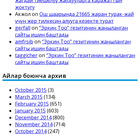
жагдай тиешелүү жабдууларга каражаттын
жоктугу
Акжол
on
Ош шаарында 21665 жаран турак-жай
үчүн жер тилкесин алууга кезекте турат
gerfall
on
“Эркин Тоо” гезитинин жаңыланган
сайты ишин баштады
amfrsib
on
“Эркин Тоо” гезитинин жаңыланган
сайты ишин баштады
taggicher
on
“Эркин Тоо” гезитинин жаңыланган
сайты ишин баштады
Айлар боюнча архив
October 2015
(3)
March 2015
(134)
February 2015
(651)
January 2015
(603)
December 2014
(800)
November 2014
(714)
October 2014
(247)