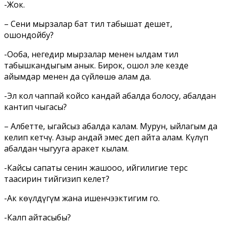
-Жок.
– Сени мырзалар бат тил табышат дешет,
ошондойбу?
-Ооба, негедир мырзалар менен ылдам тил
табышкандыгым анык. Бирок, ошол эле кезде
айымдар менен да сүйлөшө алам да.
-Эл кол чаппай койсо кандай абалда болосуӊ, абалдан
кантип чыгасыӊ?
– Албетте, ыӊгайсыз абалда калам. Мурун, ыйлагым да
келип кетчү. Азыр андай эмес деп айта алам. Күлүп
абалдан чыгууга аракет кылам.
-Кайсы сапатыӊ сенин жашооӊо, ийгилигиӊе терс
таасирин тийгизип келет?
-Ак көӊүлдүгүм жана ишенчээктигим го.
-Калп айтасыӊбы?