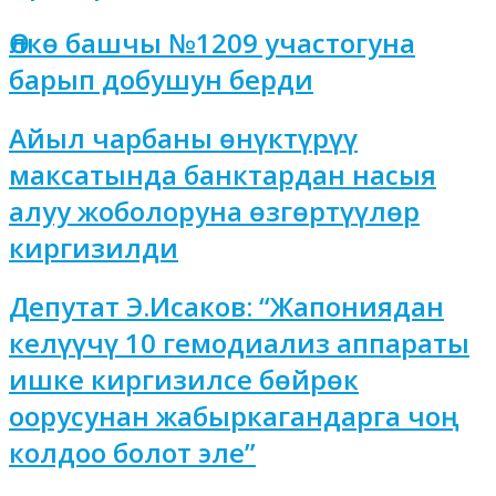
Өлкө башчы №1209 участогуна
барып добушун берди
Айыл чарбаны өнүктүрүү
максатында банктардан насыя
алуу жоболоруна өзгөртүүлөр
киргизилди
Депутат Э.Исаков: “Жапониядан
келүүчү 10 гемодиализ аппараты
ишке киргизилсе бөйрөк
оорусунан жабыркагандарга чоң
колдоо болот эле”