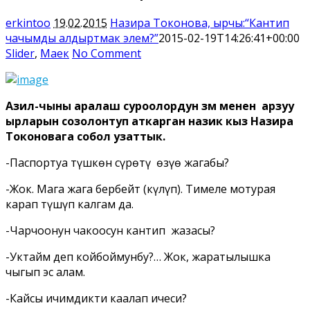
erkintoo
19.02.2015
Назира Токонова, ырчы:“Кантип
чачымды алдыртмак элем?”
2015-02-19T14:26:41+00:00
Slider
,
Маек
No Comment
Азил-чыны аралаш суроолордун
з
м
менен арзуу
ырларын созолонтуп аткарган назик кыз Нази
ра
Токоновага собол узаттык.
-Паспортуӊа түшкөн сүрөтүӊ өзүӊө жагабы?
-Жок. Мага жага бербейт (күлүп). Тимеле мотурая
карап түшүп калгам да.
-Чарчоонун чаӊкоосун кантип жазасыӊ?
-Уктайм деп койбоймунбу?… Жок, жаратылышка
чыгып эс алам.
-Кайсы ичимдикти каалап ичесиӊ?