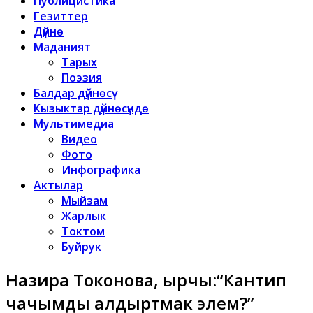
Публицистика
Гезиттер
Дүйнө
Маданият
Тарых
Поэзия
Балдар дүйнөсү
Кызыктар дүйнөсүндө
Мультимедиа
Видео
Фото
Инфографика
Актылар
Мыйзам
Жарлык
Токтом
Буйрук
Назира Токонова, ырчы:“Кантип
чачымды алдыртмак элем?”