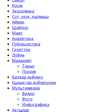
Саясат
Коом
Экономика
Сот, укук, кылмыш
Аймак
Шайлоо
Маек
Аналитика
Публицистика
Гезиттер
Дүйнө
Маданият
Тарых
Поэзия
Балдар дүйнөсү
Кызыктар дүйнөсүндө
Мультимедиа
Видео
Фото
Инфографика
Актылар