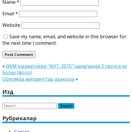
Name
*
Email
*
Website
Save my name, email, and website in this browser for
the next time I comment.
«
ӨКМ кызматкери “АНТ-2015” сынагында 3 орунга ээ
болду (фото)
Орусияда мигранттар азаюуда
»
Издөө
Search
for:
Рубрикалар