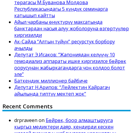
төрагасы М.Буванова Молдова
Республикасындагы 5 күндүк семинарга
катышып кайтты
Айыл чарбаны өнүктүрүү максатында
банктардан насыя алуу жоболоруна өзгөртүүлөр
киргизилди
Ак-Сайда “Алтын түйүн” ресурстук борбору
ачылды
Депутат Э.Исаков: “Жапониядан келүүчү 10
гемодиализ аппараты ишке киргизилсе бөйрөк
оорусунан жабыркагандарга чоң колдоо болот
эле”
Баткендик миллионер байбиче
Депутат Н.Арипов: “Лейлектин Кайрагач
айылында типтүү мектеп жок”
Recent Comments
drpraveen
on
Бөйрөк, боор алмаштырууга
кыргыз медиктери даяр, кендирди кескен