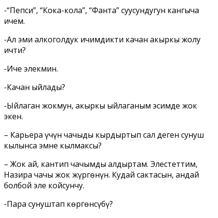
-“Пепси”, “Кока-кола”, “Фанта” суусундугун кангыча
ичем.
-Ал эми алкоголдук ичимдикти качан акыркы жолу
ичтиӊ?
-Иче элекмин.
-Качан ыйладыӊ?
-Ыйлаган жокмун, акыркы ыйлаганым эсимде жок
экен.
– Карьераӊ үчүн чачыӊды кырдыртып сал деген сунуш
кылынса эмне кылмаксыӊ?
– Жок ай, кантип чачымды алдыртам. Элестеттим,
Назира чачы жок жүргөнүн. Кудай сактасын, андай
болбой эле койсунчу.
-Пара сунуштап көргөнсүӊбү?