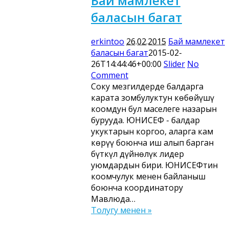
Бай мамлекет
баласын багат
erkintoo
26.02.2015
Бай мамлекет
баласын багат
2015-02-
26T14:44:46+00:00
Slider
No
Comment
Соңку мезгилдерде балдарга
карата зомбулуктун көбөйүшү
коомдун бул маселеге назарын
бурууда. ЮНИСЕФ - балдар
укуктарын коргоо, аларга кам
көрүү боюнча иш алып барган
бүткүл дүйнөлүк лидер
уюмдардын бири. ЮНИСЕФтин
коомчулук менен байланыш
боюнча координатору
Мавлюда…
Толугу менен »