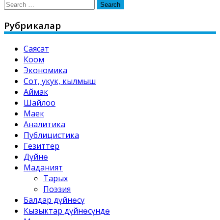
Search
for:
Рубрикалар
Саясат
Коом
Экономика
Сот, укук, кылмыш
Аймак
Шайлоо
Маек
Аналитика
Публицистика
Гезиттер
Дүйнө
Маданият
Тарых
Поэзия
Балдар дүйнөсү
Кызыктар дүйнөсүндө