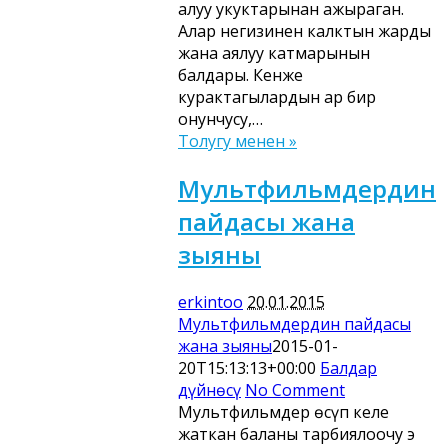
алуу укуктарынан ажыраган.
Алар негизинен калктын жарды
жана аялуу катмарынын
балдары. Кенже
курактагылардын ар бир
онунчусу,…
Толугу менен »
Мультфильмдердин
пайдасы жана
зыяны
erkintoo
20.01.2015
Мультфильмдердин пайдасы
жана зыяны
2015-01-
20T15:13:13+00:00
Балдар
дүйнөсү
No Comment
Мультфильмдер өсүп келе
жаткан баланы тарбиялоочу эң