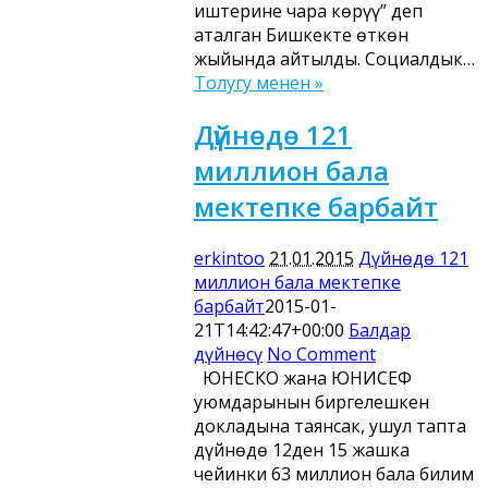
иштерине чара көрүү” деп
аталган Бишкекте өткөн
жыйында айтылды. Социалдык…
Толугу менен »
Дүйнөдө 121
миллион бала
мектепке барбайт
erkintoo
21.01.2015
Дүйнөдө 121
миллион бала мектепке
барбайт
2015-01-
21T14:42:47+00:00
Балдар
дүйнөсү
No Comment
ЮНЕСКО жана ЮНИСЕФ
уюмдарынын биргелешкен
докладына таянсак, ушул тапта
дүйнөдө 12ден 15 жашка
чейинки 63 миллион бала билим