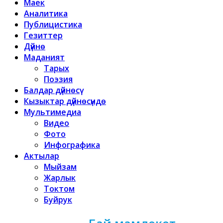
Маек
Аналитика
Публицистика
Гезиттер
Дүйнө
Маданият
Тарых
Поэзия
Балдар дүйнөсү
Кызыктар дүйнөсүндө
Мультимедиа
Видео
Фото
Инфографика
Актылар
Мыйзам
Жарлык
Токтом
Буйрук