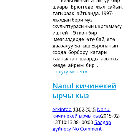
Бельгиянын атактуу бир
шаары Брюггеде жыл сайын,
тагыраак айтканда, 1997-
жылдан бери муз
скульптурасынын көргөзмөсү
иштейт. Өткөн бир
мезгилдерде өтө бай, өтө
даңазалуу Батыш Европанын
соода борбору катары
таанылган шаарды азыркы
кезде айрым бир…
Толугу менен »
Nanul кичинекей
ырчы кыз
erkintoo
13.02.2015
Nanul
кичинекей ырчы кыз
2015-02-
13T10:13:38+00:00
Балдар
дүйнөсү
No Comment