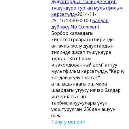
дудуктардын тилинде жаңсап
түшүндүрө турган мультфильм
көрсөтүлдү
2014-11-
25T16:13:30+00:00
Балдар
дүйнөсү
No Comment
Борбор калаадагы
кинотеатрлардын биринде
алгачкы жолу дудуктардын
тилинде жаңсап түшүндүрө
турган "Кот Гром
и заколдованный дом" аттуу
мультфильм көрсөтүлдү. "Көрчү
кандай угулуп жатат"
аталышындагы иш-чара
шаардагы угуусу начар балдар
интернатынын
тарбиялануучулары үчүн
уюштурулган. 250дөн ашуун
бала…
Толугу менен »