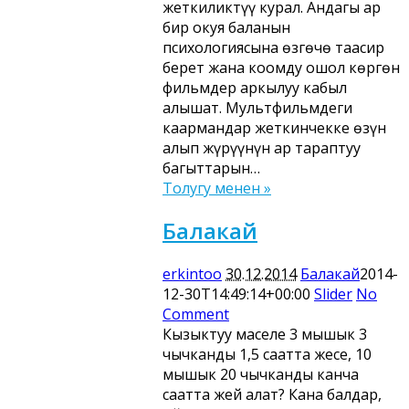
жеткиликтүү курал. Андагы ар
бир окуя баланын
психологиясына өзгөчө таасир
берет жана коомду ошол көргөн
фильмдер аркылуу кабыл
алышат. Мультфильмдеги
каармандар жеткинчекке өзүн
алып жүрүүнүн ар тараптуу
багыттарын…
Толугу менен »
Балакай
erkintoo
30.12.2014
Балакай
2014-
12-30T14:49:14+00:00
Slider
No
Comment
Кызыктуу маселе 3 мышык 3
чычканды 1,5 саатта жесе, 10
мышык 20 чычканды канча
саатта жей алат? Кана балдар,