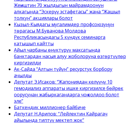
Жеңиштин 70 жылдыгын майрамдоонун
алкагында “Эскерүү эстафетасы” жана “Жашыл
толкун” акциялары болот
Кызыл-Кыядагы мугалимдер профсоюзунун
төрагасы М.Буванова Молдова
Республикасындагы 5 күндүк семинарга
катышып кайтты
Айыл чарбаны өнүктүрүү максатында
банктардан насыя алуу жоболоруна өзгөртүүлөр
киргизилди
Ак-Сайда “Алтын түйүн” ресурстук борбору
ачылды
Депутат Э.Исаков: “Жапониядан келүүчү 10
гемодиализ аппараты ишке киргизилсе бөйрөк
оорусунан жабыркагандарга чоң колдоо болот
эле”
Баткендик миллионер байбиче
Депутат Н.Арипов: “Лейлектин Кайрагач
айылында типтүү мектеп жок”