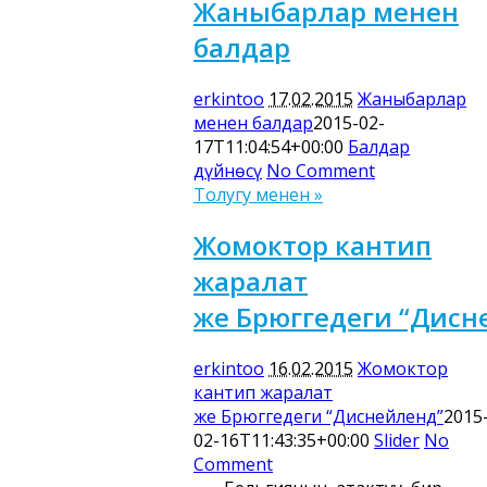
Жаныбарлар менен
балдар
erkintoo
17.02.2015
Жаныбарлар
менен балдар
2015-02-
17T11:04:54+00:00
Балдар
дүйнөсү
No Comment
Толугу менен »
Жомоктор кантип
жаралат
же Брюггедеги “Дисн
erkintoo
16.02.2015
Жомоктор
кантип жаралат
же Брюггедеги “Диснейленд”
2015
02-16T11:43:35+00:00
Slider
No
Comment