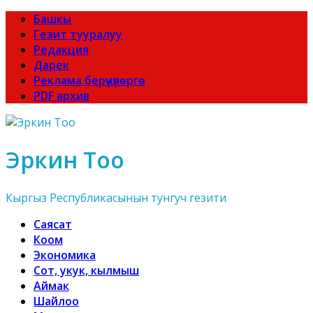
Башкы
Гезит тууралуу
Редакция
Дарек
Реклама берүүчүлөргө
PDF архив
Эркин Тоо
Кыргыз Республикасынын тунгуч гезити
Саясат
Коом
Экономика
Сот, укук, кылмыш
Аймак
Шайлоо