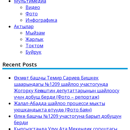
Мультимедиа
Видео
Фото
Инфографика
Актылар
Мыйзам
Жарлык
Токтом
Буйрук
Recent Posts
Өкмөт башчы Темир Сариев Бишкек
шаарындагы №1209 шайлоо участогунда
Жогорку Кеңештин депутаттарынын шайлоосу
үчүн добуш берди (Фото – репортаж)
Жалал-Абадда шайлоо процесси мыкты
уюшкандыкта өтүүдө (Фото баян)
Өлкө башчы №1209 участогуна барып добушун
берди
Кыргызстанда Улуу Ата Мекендик согуштагы