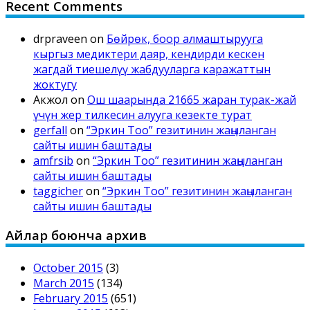
Recent Comments
drpraveen
on
Бөйрөк, боор алмаштырууга
кыргыз медиктери даяр, кендирди кескен
жагдай тиешелүү жабдууларга каражаттын
жоктугу
Акжол
on
Ош шаарында 21665 жаран турак-жай
үчүн жер тилкесин алууга кезекте турат
gerfall
on
“Эркин Тоо” гезитинин жаңыланган
сайты ишин баштады
amfrsib
on
“Эркин Тоо” гезитинин жаңыланган
сайты ишин баштады
taggicher
on
“Эркин Тоо” гезитинин жаңыланган
сайты ишин баштады
Айлар боюнча архив
October 2015
(3)
March 2015
(134)
February 2015
(651)