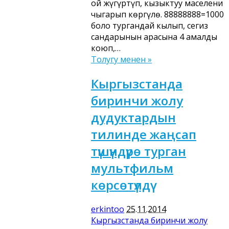
ой жүгүртүп, кызыктуу маселени
чыгарып көргүлө. 88888888=1000
боло тургандай кылып, сегиз
сандарынын арасына 4 амалды
коюп,…
Толугу менен »
Кыргызстанда
биринчи жолу
дудуктардын
тилинде жаңсап
түшүндүрө турган
мультфильм
көрсөтүлдү
erkintoo
25.11.2014
Кыргызстанда биринчи жолу