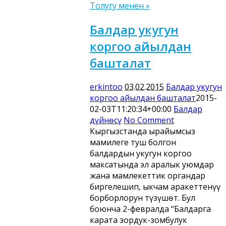
Толугу менен »
Балдар укугун
коргоо айылдан
башталат
erkintoo
03.02.2015
Балдар укугун
коргоо айылдан башталат
2015-
02-03T11:20:34+00:00
Балдар
дүйнөсү
No Comment
Кыргызстанда ырайымсыз
мамилеге туш болгон
балдардын укугун коргоо
максатында эл аралык уюмдар
жана мамлекеттик органдар
биргелешип, ыкчам аракеттенүү
борборлорун түзүшөт. Бул
боюнча 2-февралда “Балдарга
карата зордук-зомбулук