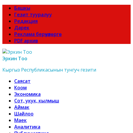
Башкы
Гезит тууралуу
Редакция
Дарек
Реклама берүүчүлөргө
PDF архив
Эркин Тоо
Кыргыз Республикасынын тунгуч гезити
Саясат
Коом
Экономика
Сот, укук, кылмыш
Аймак
Шайлоо
Маек
Аналитика