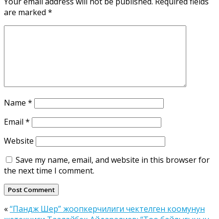
Your email address will not be published.
Required fields
are marked
*
Name
*
Email
*
Website
Save my name, email, and website in this browser for
the next time I comment.
«
“Пандж Шер” жоопкерчилиги чектелген коомунун