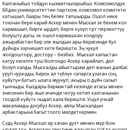
Калганыбыз тойдун кызматчыларыбыз. Комсомолдук
БКдан университеттин партком, комсомол комитети
катышып, баары тең белек тапшырды. Ошол нике
тоюнан бери карай Аскер менен Мыскал экөө бекем кол
кармашып, бирге ырдап, бирге күлүп төрт перзенттүү
болушту дагы, экөө ошол кармашкан колдору
ажырабастан бир эле жылдын ары-берисинде бул
дүйнөдөн ээрчишип кете беришти. Эң чукул
жолдоштору, достору – бизбиз. Мыскал капыстан
катуу кеселге туш болгондо Аскер карайлап, дел
болуп калды. Мыскалды айыктырам деп жанын далбас
уруп чуркады, бирок ал түбөлүк сапарга узаган соң,
күйүтүнө батып, ызага муунуп, акыры о дүйнө салып
тынчыды. Кыздары бармактай кезинде атасы менен
энесинин бир жыл ичинде чогуу кетип калганынан
тоодой күйүткө чыдап кала беришти. Ушул учкай
макаламды досубуз Аскер, аялы Мыскалдын
арбактарына багыттоого милдеткермин.
Сөздү Аскер-Мыскал ар качан дуэт менен өмүр бою
ырдап өткөн, Аскердин текстине жазылган (ЦКда иштеп