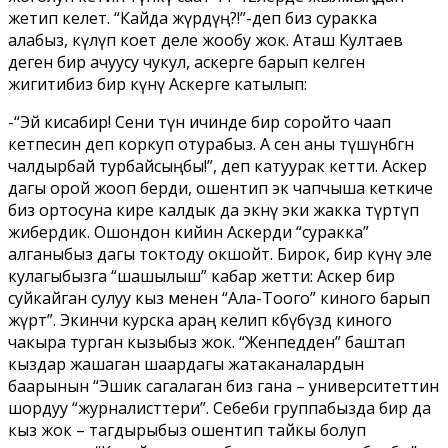
жетип келет. “Кайда жүрдүң?!”-деп биз суракка
алабыз, күлүп коет деле жообу жок. Аташ Култаев
деген бир ачуусу чукул, аскерге барып келген
жигитибиз бир күнү Аскерге катылып:
-“Эй кисабир! Сени түн ичинде бирөө соройто чаап
кетпесин деп коркуп отурабыз. А сен аны түшүнбөгөн
чалдырбай турбайсыңбы!”, деп катуурак кетти. Аскер
дагы орой жооп берди, ошентип экөө чапчыша кеткиче
биз ортосуна кире калдык да экөөнү эки жакка түртүп
жибердик. Ошондон кийин Аскерди “суракка”
алганыбыз дагы токтоду окшойт. Бирок, бир күнү эле
кулагыбызга “шашылыш” кабар жетти: Аскер бир
суйкайган сулуу кыз менен “Ала-Тоого” киного барып
жүрөт”. Экинчи курска араң келип көбүбүздө киного
чакыра турган кызыбыз жок. “Женпедден” баштап
кыздар жашаган шаардагы жатаканалардын
баарынын “Эшик сагалаган биз гана – университеттин
шордуу “журналисттери”. Себеби группабызда бир да
кыз жок – тагдырыбыз ошентип тайкы болуп