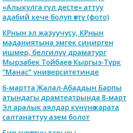
«Алыкулга гүл десте» аттуу
адабий кече болуп өттү (фото)
КРнын эл жазуучусу, КРнын
маданиятына эмгек сиңирген
ишмер, белгилүү драматург
Мырзабек Тойбаев Кыргыз-Түрк
“Манас” университетинде
6-мартта Жалал-Абаддын Барпы
атындагы драмтеатрында 8-март
Эл аралык аялдар күнүнө карата
салтанаттуу азем болот
Бир сүрөттүн тарыхы