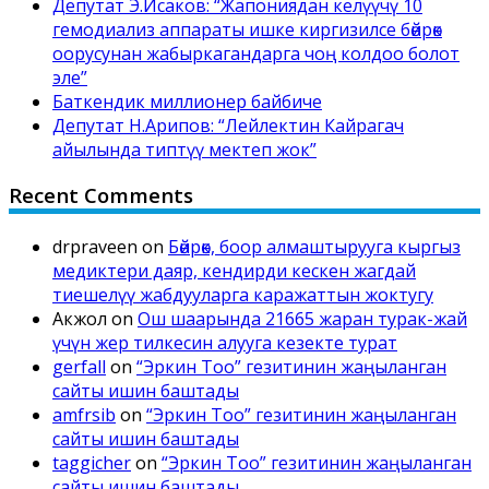
Депутат Э.Исаков: “Жапониядан келүүчү 10
гемодиализ аппараты ишке киргизилсе бөйрөк
оорусунан жабыркагандарга чоң колдоо болот
эле”
Баткендик миллионер байбиче
Депутат Н.Арипов: “Лейлектин Кайрагач
айылында типтүү мектеп жок”
Recent Comments
drpraveen
on
Бөйрөк, боор алмаштырууга кыргыз
медиктери даяр, кендирди кескен жагдай
тиешелүү жабдууларга каражаттын жоктугу
Акжол
on
Ош шаарында 21665 жаран турак-жай
үчүн жер тилкесин алууга кезекте турат
gerfall
on
“Эркин Тоо” гезитинин жаңыланган
сайты ишин баштады
amfrsib
on
“Эркин Тоо” гезитинин жаңыланган
сайты ишин баштады
taggicher
on
“Эркин Тоо” гезитинин жаңыланган
сайты ишин баштады