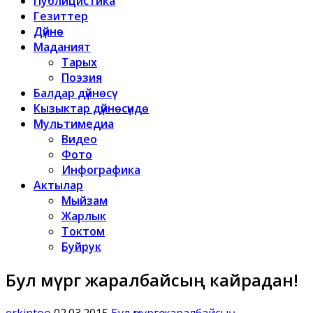
Публицистика
Гезиттер
Дүйнө
Маданият
Тарых
Поэзия
Балдар дүйнөсү
Кызыктар дүйнөсүндө
Мультимедиа
Видео
Фото
Инфографика
Актылар
Мыйзам
Жарлык
Токтом
Буйрук
Бул өмүргө жаралбайсың кайрадан!
erkintoo
02.03.2015
Бул өмүргө жаралбайсың