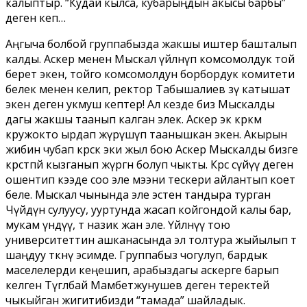
калыптыр. “Кудай кылса, кубарыңдын акысы барбы”
деген кеп…
Аңгыча болбой группабызда жакшы иштер башталып
калды. Аскер менен Мыскал үйлөнүп комсомолдук той
берет экен, тойго комсомолдун борбордук комитети
белек менен келип, ректор Табышалиев өзү катышат
экен деген укмуш кептер! Ал кезде биз Мыскалды
дагы жакшы таанып калган элек. Аскер экөө көркөм
кружокто ырдап жүрүшүп таанышкан экен. Акырын
жибин чубап көрсөк эки жыл бою Аскер Мыскалды бизге
көрсөтпөй кызганып жүргөн болуп чыкты. Көрсө сүйүү деген
ошентип кээде соо эле мээни тескери айлантып коет
беле. Мыскал чынында эле эстен тандыра турган
Чүйдүн сулуусу, ууртунда жасап койгондой калы бар,
мукам үндүү, өтө назик жан эле. Үйлөнүү тою
университеттин ашканасында эл толтура жыйылып өтө
шаңдуу өткөнү эсимде. Группабыз чогулуп, бардык
маселелерди кеңешип, арабыздагы аскерге барып
келген Түгөлбай Мамбетжунушев деген теректей
чыкыйган жигитибизди “тамада” шайладык.