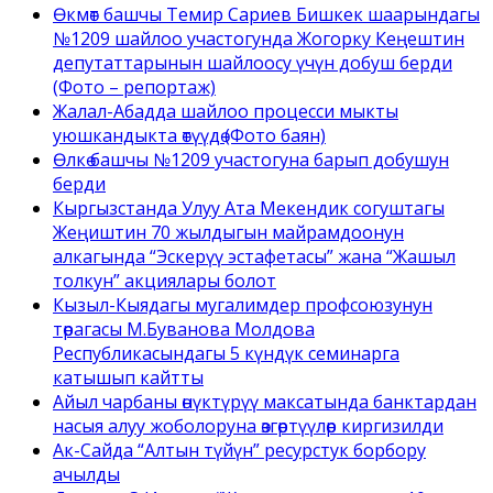
Өкмөт башчы Темир Сариев Бишкек шаарындагы
№1209 шайлоо участогунда Жогорку Кеңештин
депутаттарынын шайлоосу үчүн добуш берди
(Фото – репортаж)
Жалал-Абадда шайлоо процесси мыкты
уюшкандыкта өтүүдө (Фото баян)
Өлкө башчы №1209 участогуна барып добушун
берди
Кыргызстанда Улуу Ата Мекендик согуштагы
Жеңиштин 70 жылдыгын майрамдоонун
алкагында “Эскерүү эстафетасы” жана “Жашыл
толкун” акциялары болот
Кызыл-Кыядагы мугалимдер профсоюзунун
төрагасы М.Буванова Молдова
Республикасындагы 5 күндүк семинарга
катышып кайтты
Айыл чарбаны өнүктүрүү максатында банктардан
насыя алуу жоболоруна өзгөртүүлөр киргизилди
Ак-Сайда “Алтын түйүн” ресурстук борбору
ачылды