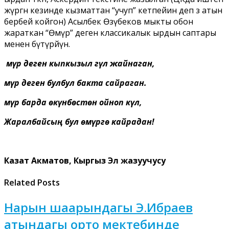
жүргөн кезинде кызматтан “учуп” кетпейин деп өз атын
бербей койгон) Асылбек Өзүбеков мыкты обон
жараткан “Өмүр” деген классикалык ырдын саптары
менен бүтүрөйүн.
Өмүр деген кыпкызыл гүл жайнаган,
Өмүр деген булбул бакта сайраган.
Өмүр барда өкүнбөстөн ойноп күл,
Жаралбайсың бул өмүргө кайрадан!
Казат Акматов,
Кыргыз Эл жазуучусу
Related Posts
Нарын шаарындагы Э.Ибраев
атындагы орто мектебинде