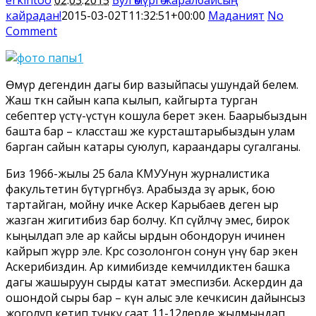
кайрадан!
2015-03-02T11:32:51+00:00
Маданият
No
Comment
Өмүр дегендин дагы бир вазыйпасы ушундай белем.
Жаш өткөн сайын капа кылып, кайгырта турган
себептер үстү-үстүнө кошула берет экен. Баарыбыздын
башта бар – классташ же курсташтарыбыздын улам
барган сайын катары суюлуп, караандары сугалганы.
Биз 1966-жылы 25 бала КМУУнун журналистика
факультетин бүтүргөнбүз. Арабызда өзү арык, бою
тартайган, мойну ичке Аскер Карыбаев деген ыр
жазган жигитибиз бар болчу. Көп сүйлөчү эмес, бирок
кыңылдап эле ар кайсы ырдын обондорун ичинен
кайрып жүрөөр эле. Көрсө созолонгон сонун үнү бар экен
Аскерибиздин. Ар кимибизде кемчилдиктен башка
дагы жашыруун сырды катат эмеспизби. Аскердин да
ошондой сыры бар – күн алыс эле кечкисин дайынсыз
жоголуп кетип түнкү саат 11-12лерде жылмыңдап