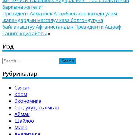
жетекчиси Таалайбек Айдаралиев: “Тоо байлыгынын
баркына жетели”
Президент Алмазбек Атамбаев кар көчкүдөн улам
жарандардын массалуу каза болгондугуна
байланыштуу Афганистандын Президенти Ашраф
Ганиге көңүл айтты
»
Издөө
Search
for:
Рубрикалар
Саясат
Коом
Экономика
Сот, укук, кылмыш
Аймак
Шайлоо
Маек
Аналитика