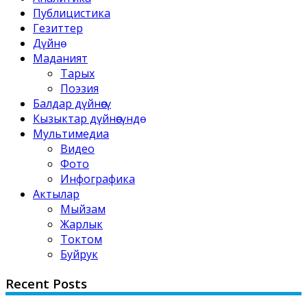
Публицистика
Гезиттер
Дүйнө
Маданият
Тарых
Поэзия
Балдар дүйнөсү
Кызыктар дүйнөсүндө
Мультимедиа
Видео
Фото
Инфографика
Актылар
Мыйзам
Жарлык
Токтом
Буйрук
Recent Posts