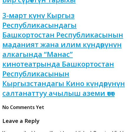
3-март күнү Кыргыз
Республикасындагы
Башкортостан Республикасынын
маданият жана илим күндөрүнүн
алкагында “Манас”
кинотеатрында Башкортостан
Республикасынын
Кыргызстандагы Кино күндөрүнүн
салтанаттуу ачылыш аземи өтөт
No Comments Yet
Leave a Reply