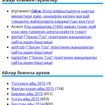
drpraveen
(
Бөйрөк, боор алмаштырууга кыргыз
медиктери даяр, кендирди кескен жагдай
тиешелүү жабдууларга каражаттын жоктугу
)
Акжол
(
Ош шаарында 21665 жаран турак-жай
үчүн жер тилкесин алууга кезекте турат
)
gerfall
(
“Эркин Тоо” гезитинин жаңыланган
сайты ишин баштады
)
amfrsib
(
“Эркин Тоо” гезитинин жаңыланган
сайты ишин баштады
)
taggicher
(
“Эркин Тоо” гезитинин жаңыланган
сайты ишин баштады
)
Айлар боюнча архив
Тогуздун айы 2015
(3)
Жалган куран айы 2015
(134)
Бирдин айы 2015
(651)
Үчтүн айы 2015
(603)
Бештин айы 2014
(800)