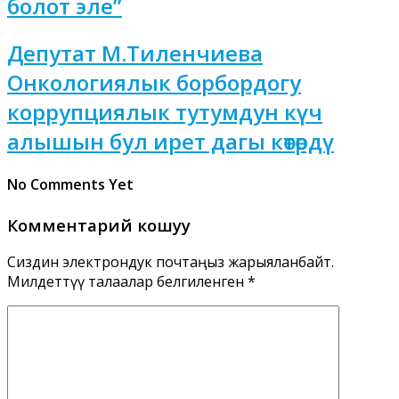
болот эле”
Депутат М.Тиленчиева
Онкологиялык борбордогу
коррупциялык тутумдун күч
алышын бул ирет дагы көтөрдү
No Comments Yet
Комментарий кошуу
Сиздин электрондук почтаңыз жарыяланбайт.
Милдеттүү талаалар белгиленген
*