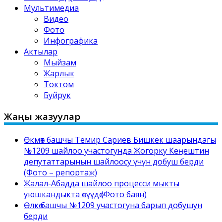
Мультимедиа
Видео
Фото
Инфографика
Актылар
Мыйзам
Жарлык
Токтом
Буйрук
Жаңы жазуулар
Өкмөт башчы Темир Сариев Бишкек шаарындагы
№1209 шайлоо участогунда Жогорку Кеңештин
депутаттарынын шайлоосу үчүн добуш берди
(Фото – репортаж)
Жалал-Абадда шайлоо процесси мыкты
уюшкандыкта өтүүдө (Фото баян)
Өлкө башчы №1209 участогуна барып добушун
берди