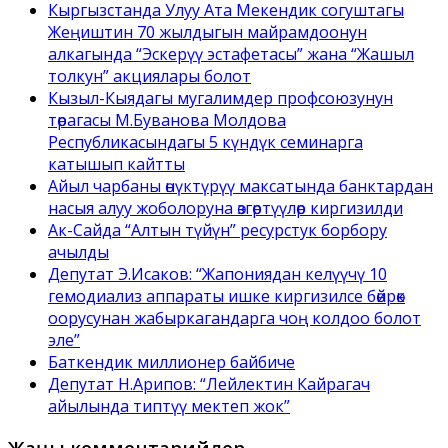
Кыргызстанда Улуу Ата Мекендик согуштагы
Жеңиштин 70 жылдыгын майрамдоонун
алкагында “Эскерүү эстафетасы” жана “Жашыл
толкун” акциялары болот
Кызыл-Кыядагы мугалимдер профсоюзунун
төрагасы М.Буванова Молдова
Республикасындагы 5 күндүк семинарга
катышып кайтты
Айыл чарбаны өнүктүрүү максатында банктардан
насыя алуу жоболоруна өзгөртүүлөр киргизилди
Ак-Сайда “Алтын түйүн” ресурстук борбору
ачылды
Депутат Э.Исаков: “Жапониядан келүүчү 10
гемодиализ аппараты ишке киргизилсе бөйрөк
оорусунан жабыркагандарга чоң колдоо болот
эле”
Баткендик миллионер байбиче
Депутат Н.Арипов: “Лейлектин Кайрагач
айылында типтүү мектеп жок”
Жаңы комментарийлер