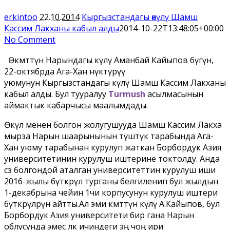
erkintoo
22.10.2014
Кыргызстандагы өкүлү Шамш
Кассим Лакханы кабыл алды
2014-10-22T13:48:05+00:00
No Comment
Өкмөттүн Нарындагы өкүлү Аманбай Кайыпов бүгүн,
22-октябрда Ага-Хан өнүктүрүү
уюмунун Кыргызстандагы өкүлү Шамш Кассим Лакханы
кабыл алды. Бул тууралуу
Turmush
асылмасынын
аймактык кабарчысы маалымдады.
Өкүл менен болгон жолугушууда Шамш Кассим Лакха
мырза Нарын шаарынынын түштүк тарабында Ага-
Хан уюму тарабынан курулуп жаткан Борбордук Азия
университетинин курулуш иштерине токтолду. Анда
сөз болгондой аталган университеттин курулуш иши
2016-жылы бүткөрүлө турганы белгиленип бул жылдын
1-декабрына чейин 1чи корпусунун курулуш иштери
бүткөрүлөөрүн айтты.Ал эми өкмөттүн өкүлү А.Кайыпов, бул
Борбордук Азия университети бир гана Нарын
облусунда эмес өлкө ичиндеги эң чоң ири