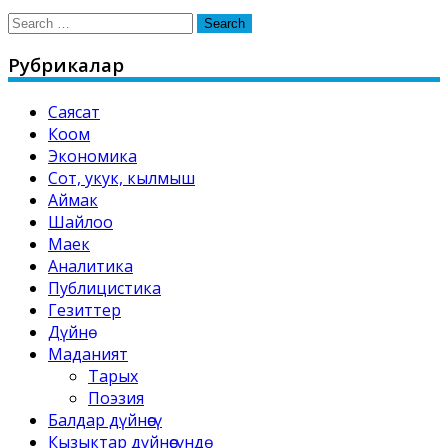
Search
for:
Рубрикалар
Саясат
Коом
Экономика
Сот, укук, кылмыш
Аймак
Шайлоо
Маек
Аналитика
Публицистика
Гезиттер
Дүйнө
Маданият
Тарых
Поэзия
Балдар дүйнөсү
Кызыктар дүйнөсүндө