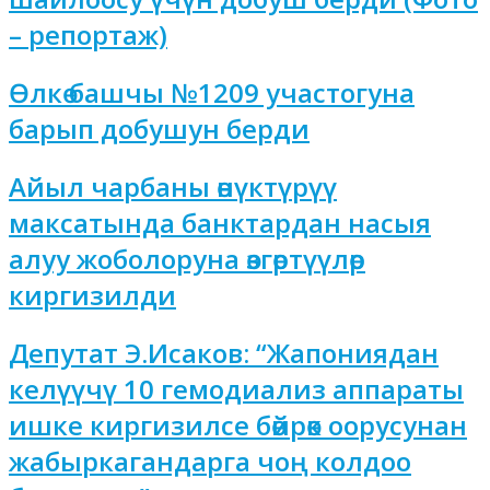
– репортаж)
Өлкө башчы №1209 участогуна
барып добушун берди
Айыл чарбаны өнүктүрүү
максатында банктардан насыя
алуу жоболоруна өзгөртүүлөр
киргизилди
Депутат Э.Исаков: “Жапониядан
келүүчү 10 гемодиализ аппараты
ишке киргизилсе бөйрөк оорусунан
жабыркагандарга чоң колдоо