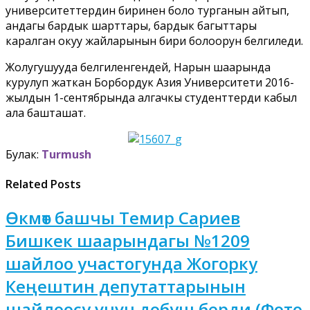
университеттердин биринен боло турганын айтып,
андагы бардык шарттары, бардык багыттары
каралган окуу жайларынын бири болоорун белгиледи.
Жолугушууда белгиленгендей, Нарын шаарында
курулуп жаткан Борбордук Азия Университети 2016-
жылдын 1-сентябрында алгачкы студенттерди кабыл
ала башташат.
Булак:
Turmush
Related Posts
Өкмөт башчы Темир Сариев
Бишкек шаарындагы №1209
шайлоо участогунда Жогорку
Кеңештин депутаттарынын
шайлоосу үчүн добуш берди (Фото