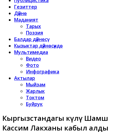
Публицистика
Гезиттер
Дүйнө
Маданият
Тарых
Поэзия
Балдар дүйнөсү
Кызыктар дүйнөсүндө
Мультимедиа
Видео
Фото
Инфографика
Актылар
Мыйзам
Жарлык
Токтом
Буйрук
Кыргызстандагы өкүлү Шамш
Кассим Лакханы кабыл алды