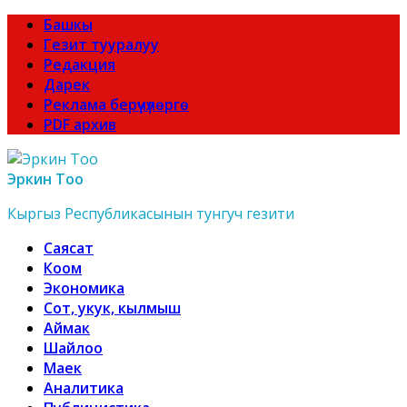
Башкы
Гезит тууралуу
Редакция
Дарек
Реклама берүүчүлөргө
PDF архив
Эркин Тоо
Кыргыз Республикасынын тунгуч гезити
Саясат
Коом
Экономика
Сот, укук, кылмыш
Аймак
Шайлоо
Маек
Аналитика