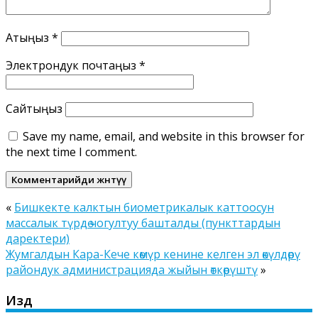
Атыңыз
*
Электрондук почтаңыз
*
Сайтыңыз
Save my name, email, and website in this browser for
the next time I comment.
«
Бишкекте калктын биометрикалык каттоосун
массалык түрдө чогултуу башталды (пункттардын
даректери)
Жумгалдын Кара-Кече көмүр кенине келген эл өкүлдөрү
райондук администрацияда жыйын өткөрүштү
»
Издөө