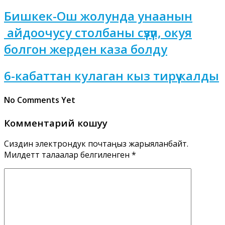
Бишкек-Ош жолунда унаанын
айдоочусу столбаны сүзүп, окуя
болгон жерден каза болду
6-кабаттан кулаган кыз тирүү калды
No Comments Yet
Комментарий кошуу
Сиздин электрондук почтаңыз жарыяланбайт.
Милдеттүү талаалар белгиленген
*