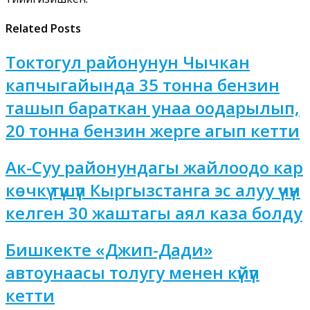
Related Posts
Токтогул районунун Чычкан
капчыгайында 35 тонна бензин
ташып бараткан унаа оодарылып,
20 тонна бензин жерге агып кетти
Ак-Суу районундагы жайлоодо кар
көчкү түшүп Кыргызстанга эс алуу үчүн
келген 30 жаштагы аял каза болду
Бишкекте «Джип-Дади»
автоунаасы толугу менен күйүп
кетти