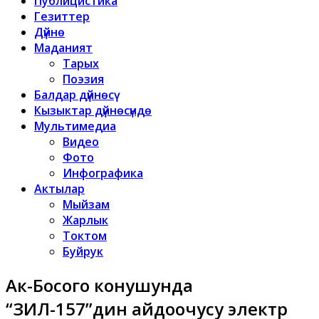
Публицистика
Гезиттер
Дүйнө
Маданият
Тарых
Поэзия
Балдар дүйнөсү
Кызыктар дүйнөсүндө
Мультимедиа
Видео
Фото
Инфографика
Актылар
Мыйзам
Жарлык
Токтом
Буйрук
Ак-Босого конушунда
“ЗИЛ-157”дин айдоочусу электр