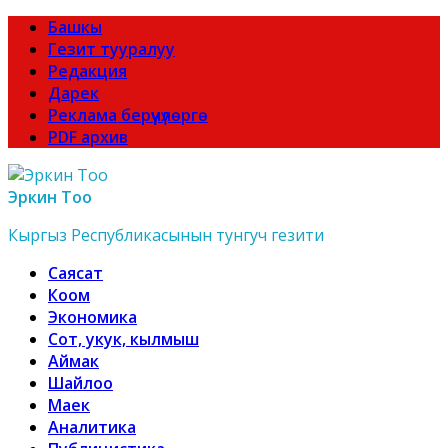
Башкы
Гезит тууралуу
Редакция
Дарек
Реклама берүүчүлөргө
PDF архив
Эркин Тоо
Кыргыз Республикасынын тунгуч гезити
Саясат
Коом
Экономика
Сот, укук, кылмыш
Аймак
Шайлоо
Маек
Аналитика