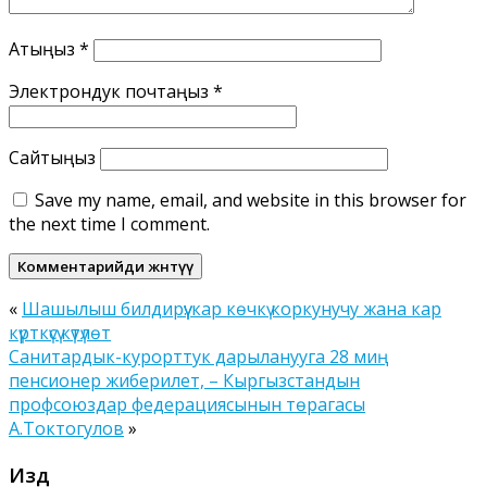
Атыңыз
*
Электрондук почтаңыз
*
Сайтыңыз
Save my name, email, and website in this browser for
the next time I comment.
«
Шашылыш билдирүү: кар көчкү коркунучу жана кар
күрткүсү күтүлөт
Санитардык-курорттук дарыланууга 28 миң
пенсионер жиберилет, – Кыргызстандын
профсоюздар федерациясынын төрагасы
А.Токтогулов
»
Издөө