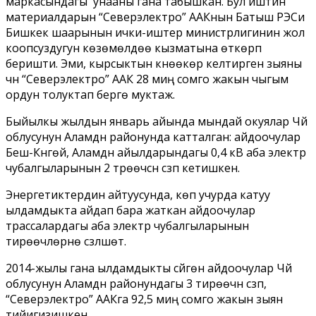
маркасындагы унааны гана табышкан. Бул иштин
материалдарын “Северэлектро” ААКнын Батыш РЭСи
Бишкек шаарынын ички-иштер министрлигинин жол
коопсуздугун көзөмөлдөө кызматына өткөрүп
беришти. Эми, кырсыктын күнөөкөрү келтирген зыяны
үчүн “Северэлектро” ААК 28 миң сомго жакын чыгым
ордун толуктап берүүгө муктаж.
Быйылкы жылдын январь айында мындай окуялар Чүй
облусунун Аламүдүн районунда катталган: айдоочулар
Беш-Күнгөй, Аламүдүн айылдарындагы 0,4 кВ аба электр
чубалгыларынын 2 түрөөчүсүн сүзүп кетишкен.
Энергетиктердин айтуусунда, көп учурда катуу
ылдамдыкта айдап бара жаткан айдоочулар
трассалардагы аба электр чубалгыларынын
тирөөчүлөрүнө сүзүлүшөт.
2014-жылы гана ылдамдыкты сүйгөн айдоочулар Чүй
облусунун Аламүдүн районундагы 3 тирөөчүнү сүзүп,
“Северэлектро” ААКга 92,5 миң сомго жакын зыян
тийигизишкен.