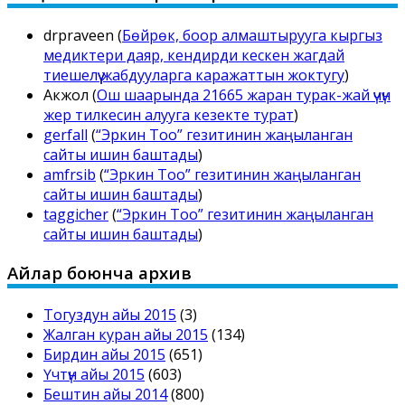
drpraveen
(
Бөйрөк, боор алмаштырууга кыргыз
медиктери даяр, кендирди кескен жагдай
тиешелүү жабдууларга каражаттын жоктугу
)
Акжол
(
Ош шаарында 21665 жаран турак-жай үчүн
жер тилкесин алууга кезекте турат
)
gerfall
(
“Эркин Тоо” гезитинин жаңыланган
сайты ишин баштады
)
amfrsib
(
“Эркин Тоо” гезитинин жаңыланган
сайты ишин баштады
)
taggicher
(
“Эркин Тоо” гезитинин жаңыланган
сайты ишин баштады
)
Айлар боюнча архив
Тогуздун айы 2015
(3)
Жалган куран айы 2015
(134)
Бирдин айы 2015
(651)
Үчтүн айы 2015
(603)
Бештин айы 2014
(800)