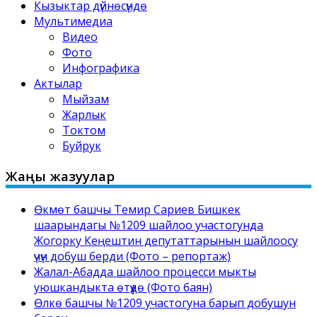
Кызыктар дүйнөсүндө
Мультимедиа
Видео
Фото
Инфографика
Актылар
Мыйзам
Жарлык
Токтом
Буйрук
Жаңы жазуулар
Өкмөт башчы Темир Сариев Бишкек
шаарындагы №1209 шайлоо участогунда
Жогорку Кеңештин депутаттарынын шайлоосу
үчүн добуш берди (Фото – репортаж)
Жалал-Абадда шайлоо процесси мыкты
уюшкандыкта өтүүдө (Фото баян)
Өлкө башчы №1209 участогуна барып добушун