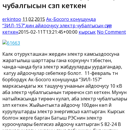
чубалгысын сүзүп кеткен
erkintoo
11.02.2015
Ак-Босого конушунда
“ЗИЛ-157”дин айдоочусу электр чубалгысын сүзүп
кеткен
2015-02-11T13:21:45+00:00
кырсык
No Comment
Калк отурукташкан жердин электр камсыздоосуна
жаратылыш шарттары гана коркунуч түзбөстөн,
чанда-чанда буга электр жабдууларды уурдагандар,
катуу айдоочулар себепкер болот.
11-февраль түнү
борбордук Ак-Босого конушунда “ЗИЛ-157”
маркасындагы жүк ташуучу унаанын айдоочусу 10 кВ
аба электр чубалгысынын тирөөчүсүн сүзүп кеткен. Мунун
натыйжасында тирөөчү кулап, аба электр чубалгылары
үзүлүп кеткен. Жыйынтыкта айдоочу 100дөн көп үй
курулуштарды электр энергиясыз калтырган. Кырсык
болгон жерге барган Батыш РЭСнин электр
куроочулары белгисиз айдоочу калтырган S 82-24 B