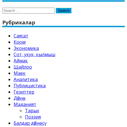
Search
for:
Рубрикалар
Саясат
Коом
Экономика
Сот, укук, кылмыш
Аймак
Шайлоо
Маек
Аналитика
Публицистика
Гезиттер
Дүйнө
Маданият
Тарых
Поэзия
Балдар дүйнөсү