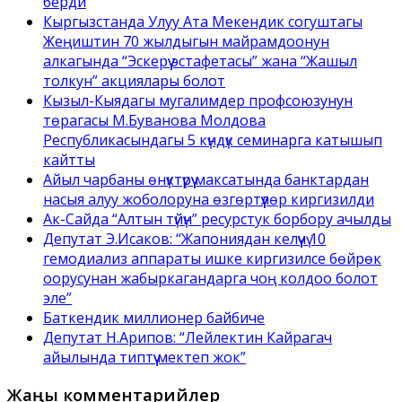
берди
Кыргызстанда Улуу Ата Мекендик согуштагы
Жеңиштин 70 жылдыгын майрамдоонун
алкагында “Эскерүү эстафетасы” жана “Жашыл
толкун” акциялары болот
Кызыл-Кыядагы мугалимдер профсоюзунун
төрагасы М.Буванова Молдова
Республикасындагы 5 күндүк семинарга катышып
кайтты
Айыл чарбаны өнүктүрүү максатында банктардан
насыя алуу жоболоруна өзгөртүүлөр киргизилди
Ак-Сайда “Алтын түйүн” ресурстук борбору ачылды
Депутат Э.Исаков: “Жапониядан келүүчү 10
гемодиализ аппараты ишке киргизилсе бөйрөк
оорусунан жабыркагандарга чоң колдоо болот
эле”
Баткендик миллионер байбиче
Депутат Н.Арипов: “Лейлектин Кайрагач
айылында типтүү мектеп жок”
Жаңы комментарийлер