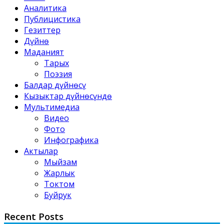
Аналитика
Публицистика
Гезиттер
Дүйнө
Маданият
Тарых
Поэзия
Балдар дүйнөсү
Кызыктар дүйнөсүндө
Мультимедиа
Видео
Фото
Инфографика
Актылар
Мыйзам
Жарлык
Токтом
Буйрук
Recent Posts