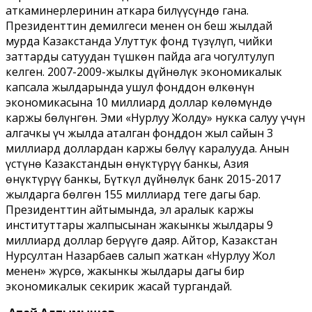
аткаминерлеринин аткара билүүсүндө гана.
Президенттин демилгеси менен он беш жылдай
мурда Казакстанда Улуттук фонд түзүлүп, чийки
заттарды сатуудан түшкөн пайда ага чогултулуп
келген. 2007-2009-жылкы дүйнөлүк экономикалык
капсалаң жылдарында ушул фонддон өлкөнүн
экономикасына 10 миллиард доллар көлөмүндө
каржы бөлүнгөн. Эми «Нурлуу Жолду» нукка салуу үчүн
алгачкы үч жылда аталган фонддон жыл сайын 3
миллиард доллардан каржы бөлүү каралууда. Анын
үстүнө Казакстандын өнүктүрүү банкы, Азия
өнүктүрүү банкы, Бүткүл дүйнөлүк банк 2015-2017
жылдарга бөлгөн 155 миллиард теңге дагы бар.
Президенттин айтымында, эл аралык каржы
институттары жалпысынан жакынкы жылдары 9
миллиард доллар берүүгө даяр. Айтор, Казакстан
Нурсултан Назарбаев салып жаткан «Нурлуу Жол
менен» жүрсө, жакынкы жылдары дагы бир
экономикалык секирик жасай тургандай.