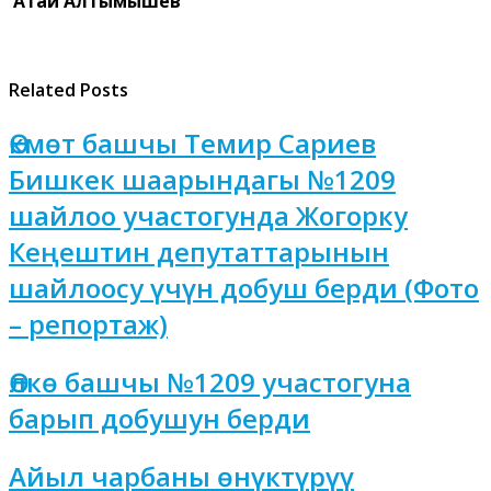
Атай Алтымышев
Related Posts
Өкмөт башчы Темир Сариев
Бишкек шаарындагы №1209
шайлоо участогунда Жогорку
Кеңештин депутаттарынын
шайлоосу үчүн добуш берди (Фото
– репортаж)
Өлкө башчы №1209 участогуна
барып добушун берди
Айыл чарбаны өнүктүрүү