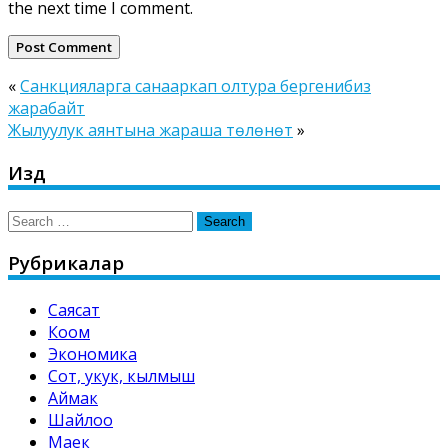
the next time I comment.
«
Санкцияларга санааркап олтура бергенибиз
жарабайт
Жылуулук аянтына жараша төлөнөт
»
Издөө
Search
for:
Рубрикалар
Саясат
Коом
Экономика
Сот, укук, кылмыш
Аймак
Шайлоо
Маек