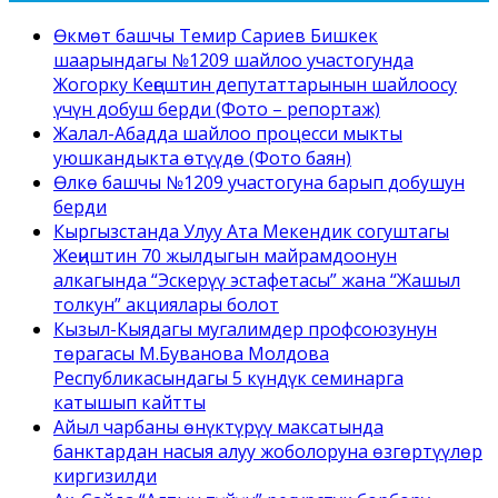
Өкмөт башчы Темир Сариев Бишкек
шаарындагы №1209 шайлоо участогунда
Жогорку Кеңештин депутаттарынын шайлоосу
үчүн добуш берди (Фото – репортаж)
Жалал-Абадда шайлоо процесси мыкты
уюшкандыкта өтүүдө (Фото баян)
Өлкө башчы №1209 участогуна барып добушун
берди
Кыргызстанда Улуу Ата Мекендик согуштагы
Жеңиштин 70 жылдыгын майрамдоонун
алкагында “Эскерүү эстафетасы” жана “Жашыл
толкун” акциялары болот
Кызыл-Кыядагы мугалимдер профсоюзунун
төрагасы М.Буванова Молдова
Республикасындагы 5 күндүк семинарга
катышып кайтты
Айыл чарбаны өнүктүрүү максатында
банктардан насыя алуу жоболоруна өзгөртүүлөр
киргизилди