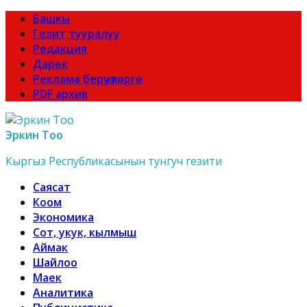
Башкы
Гезит тууралуу
Редакция
Дарек
Реклама берүүчүлөргө
PDF архив
Эркин Тоо
Кыргыз Республикасынын тунгуч гезити
Саясат
Коом
Экономика
Сот, укук, кылмыш
Аймак
Шайлоо
Маек
Аналитика