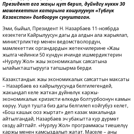
Президент ага жаңы өңүт берип, дүйнөдөгү өнүккөн 30
мамлекеттин катарына кошулуунун «Түбөлүк
Казакстан» долбоорун сунуштаган.
Эми, быйыл, Президент Н. Назарбаев 11-ноябрда
кезектеги Кайрылуусун дагы да алдын ала жарыялап,
министрликтер менен ведомстволордун,
мамлекеттик органдардын жетекчилерине «Жаңы
жылга чейинки 50 күндүн ичинде ишмердиктерин
«Нурлуу Жол» жаңы экономикалык саясатына
ылайыкташтырууга тапшырма берди.
Казакстандык жаңы экономикалык саясаттын максаты
– Назарбаев өз кайрылуусунда белгилегендей,
жакындап келе жаткан дүйнөлүк каржы-
экономикалык кризисти өлкөдө болтурбоонун камын
көрүү. Ушул тушта биз дагы белгилеп койгубуз келет,
«Бош кашык ооз жыртат» деп казак макалында
айтылгандай, Назарбаев эч убакытта кур дүрмөт
сөздү айтпайт. «Нурлуу Жол» программасы тиешелүү
каржы менен камсыздалып жатат. Маселе – аны