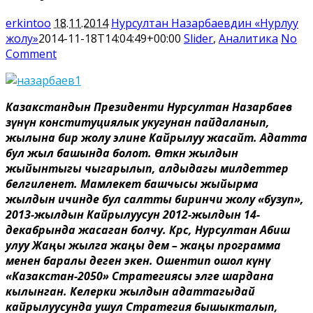
erkintoo
18.11.2014
Нурсултан Назарбаевдин «Нурлуу
жолу»
2014-11-18T14:04:49+00:00
Slider
,
Аналитика
No
Comment
Казакстандын Президенти Нурсултан Назарбаев
өзүнүн конституциялык укугунан пайдаланып,
жылына бир жолу элине Кайрылуу жасайт. Адатта
бул жыл башында болот. Өткөн жылдын
жыйынтыгы чыгарылып, алдыдагы милдеттер
белгиленет. Мамлекет башчысы жыйырма
жылдын ичинде бул салтты биринчи жолу «бузуп»,
2013-жылдын Кайрылуусун 2012-жылдын 14-
декабрында жасаган болчу. Көрсө, Нурсултан Абиш
улуу Жаңы жылга жаңы дем – жаңы программа
менен баралы деген экен. Ошентип ошол күнү
«Казакстан-2050» Стратегиясы элге шардана
кылынган. Келерки жылдын адаттагыдай
кайрылуусунда ушул Стратегия бышыкталып,