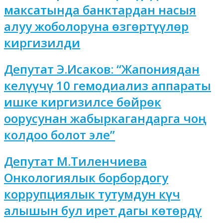
максатында банктардан насыя
алуу жоболоруна өзгөртүүлөр
киргизилди
Депутат Э.Исаков: “Жапониядан
келүүчү 10 гемодиализ аппараты
ишке киргизилсе бөйрөк
оорусунан жабыркагандарга чоң
колдоо болот эле”
Депутат М.Тиленчиева
Онкологиялык борбордогу
коррупциялык тутумдун күч
алышын бул ирет дагы көтөрдү