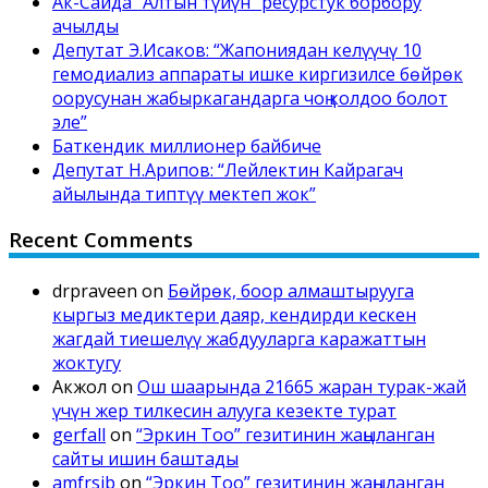
Ак-Сайда “Алтын түйүн” ресурстук борбору
ачылды
Депутат Э.Исаков: “Жапониядан келүүчү 10
гемодиализ аппараты ишке киргизилсе бөйрөк
оорусунан жабыркагандарга чоң колдоо болот
эле”
Баткендик миллионер байбиче
Депутат Н.Арипов: “Лейлектин Кайрагач
айылында типтүү мектеп жок”
Recent Comments
drpraveen
on
Бөйрөк, боор алмаштырууга
кыргыз медиктери даяр, кендирди кескен
жагдай тиешелүү жабдууларга каражаттын
жоктугу
Акжол
on
Ош шаарында 21665 жаран турак-жай
үчүн жер тилкесин алууга кезекте турат
gerfall
on
“Эркин Тоо” гезитинин жаңыланган
сайты ишин баштады
amfrsib
on
“Эркин Тоо” гезитинин жаңыланган