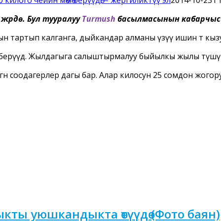
жүрүүдө. Бул тууралуу
Turmush
басылмасынын кабарчыс
н тартып калганга, дыйкандар алманы үзүү ишин өтө кызу
ө берүүдө. Жылдагыга салыштырмалуу быйылкы жылы түшүм
н соодагерлер дагы бар. Алар килосун 25 сомдон жогор
ты уюшкандыкта өтүүдө (Фото баян)