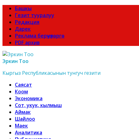
Башкы
Гезит тууралуу
Редакция
Дарек
Реклама берүүчүлөргө
PDF архив
Эркин Тоо
Кыргыз Республикасынын тунгуч гезити
Саясат
Коом
Экономика
Сот, укук, кылмыш
Аймак
Шайлоо
Маек
Аналитика