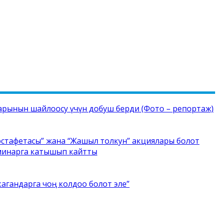
рынын шайлоосу үчүн добуш берди (Фото – репортаж)
стафетасы” жана “Жашыл толкун” акциялары болот
еминарга катышып кайтты
кагандарга чоң колдоо болот эле”