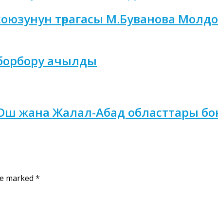
юзунун төрагасы М.Буванова Молдо
 борбору ачылды
Ош жана Жалал-Абад областтары б
are marked
*