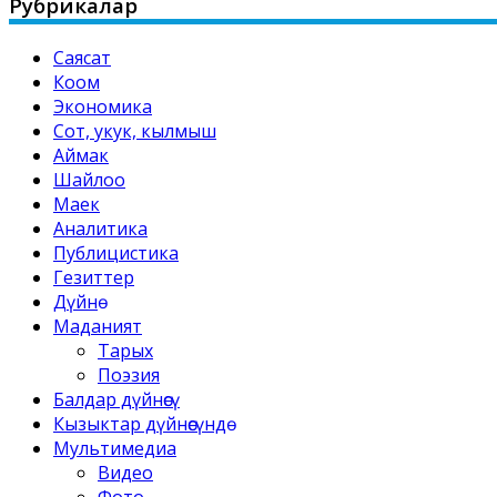
Рубрикалар
Саясат
Коом
Экономика
Сот, укук, кылмыш
Аймак
Шайлоо
Маек
Аналитика
Публицистика
Гезиттер
Дүйнө
Маданият
Тарых
Поэзия
Балдар дүйнөсү
Кызыктар дүйнөсүндө
Мультимедиа
Видео