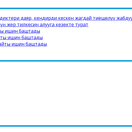
едиктери даяр, кендирди кескен жагдай тиешелүү жабд
н жер тилкесин алууга кезекте турат
йты ишин баштады
айты ишин баштады
сайты ишин баштады