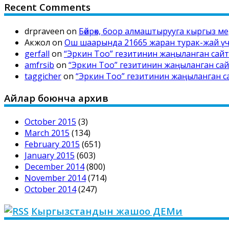
Recent Comments
drpraveen
on
Бөйрөк, боор алмаштырууга кыргыз м
Акжол
on
Ош шаарында 21665 жаран турак-жай үчү
gerfall
on
“Эркин Тоо” гезитинин жаңыланган са
amfrsib
on
“Эркин Тоо” гезитинин жаңыланган с
taggicher
on
“Эркин Тоо” гезитинин жаңыланган 
Айлар боюнча архив
October 2015
(3)
March 2015
(134)
February 2015
(651)
January 2015
(603)
December 2014
(800)
November 2014
(714)
October 2014
(247)
Кыргызстандын жашоо ДЕМи