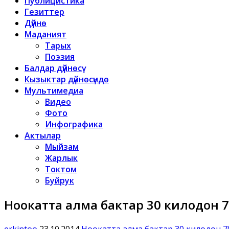
Публицистика
Гезиттер
Дүйнө
Маданият
Тарых
Поэзия
Балдар дүйнөсү
Кызыктар дүйнөсүндө
Мультимедиа
Видео
Фото
Инфографика
Актылар
Мыйзам
Жарлык
Токтом
Буйрук
Ноокатта алма бактар 30 килодон 70
erkintoo
23.10.2014
Ноокатта алма бактар 30 килодон 70 