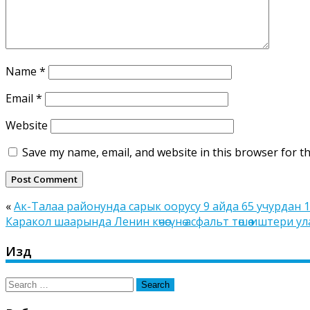
Name
*
Email
*
Website
Save my name, email, and website in this browser for t
«
Ак-Талаа районунда сарык оорусу 9 айда 65 учурдан 1
Каракол шаарында Ленин көчөсүнө асфальт төшөө иштери у
Издөө
Search
for: