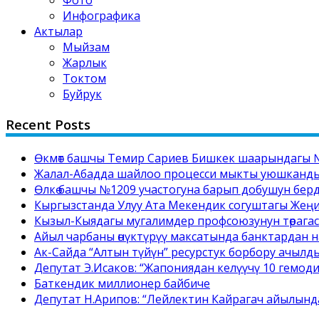
Фото
Инфографика
Актылар
Мыйзам
Жарлык
Токтом
Буйрук
Recent Posts
Өкмөт башчы Темир Сариев Бишкек шаарындагы №
Жалал-Абадда шайлоо процесси мыкты уюшкандыкт
Өлкө башчы №1209 участогуна барып добушун бер
Кыргызстанда Улуу Ата Мекендик согуштагы Жең
Кызыл-Кыядагы мугалимдер профсоюзунун төрага
Айыл чарбаны өнүктүрүү максатында банктардан на
Ак-Сайда “Алтын түйүн” ресурстук борбору ачылд
Депутат Э.Исаков: “Жапониядан келүүчү 10 гемоди
Баткендик миллионер байбиче
Депутат Н.Арипов: “Лейлектин Кайрагач айылынд