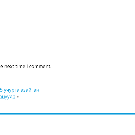
he next time I comment.
5 учурга азайган
ланууда
»