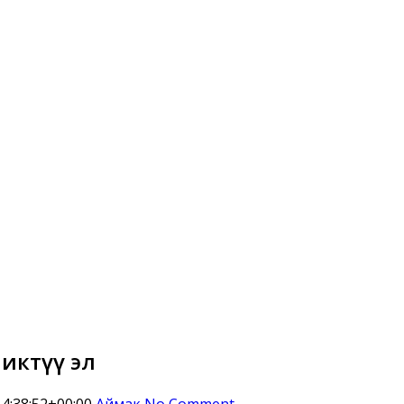
ликтүү эл
4:38:52+00:00
Аймак
No Comment