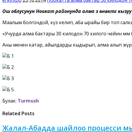
Ош облусунун Ноокат районунда алма үзүү өнөктүгү кызуу 
Маалым болгондой, күз келип, аба ырайы бир топ салкы
«Учурда алма бактары 30 килодон 70 килого чейин мөм
Аны менен катар, айылдарды кыдырып, алма алып жүргө
Булак:
Turmush
Related Posts
Жалал-Абадда шайлоо процесси мык