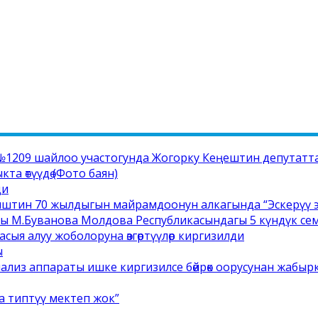
1209 шайлоо участогунда Жогорку Кеңештин депутатта
а өтүүдө (Фото баян)
ди
иштин 70 жылдыгын майрамдоонун алкагында “Эскерүү э
сы М.Буванова Молдова Республикасындагы 5 күндүк с
сыя алуу жоболоруна өзгөртүүлөр киргизилди
ы
ализ аппараты ишке киргизилсе бөйрөк оорусунан жабыр
а типтүү мектеп жок”