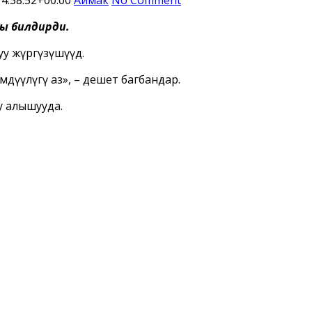
ы билдирди.
у жүргүзүшүүдө.
дүүлүгү аз», – дешет багбандар.
у алышууда.