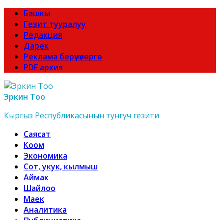
Башкы
Гезит тууралуу
Редакция
Дарек
Реклама берүүчүлөргө
PDF архив
Эркин Тоо
Кыргыз Республикасынын тунгуч гезити
Саясат
Коом
Экономика
Сот, укук, кылмыш
Аймак
Шайлоо
Маек
Аналитика