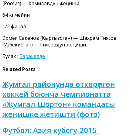
(Россия) — Камиловдун жеңиши
64 кг чейин
1/2 финал
Эрмек Сакенов (Кыргызстан) — Шахрам Гиясов
(Узбекистан) — Гиясовдун жеңиши.
Булак :
Баракелде
Related Posts
Жумгал районунда өткөрүлгөн
хоккей боюнча чемпионатта
«Жумгал-Шортон» командасы
жеңишке жетишти (фото)
Футбол: Азия кубогу-2015