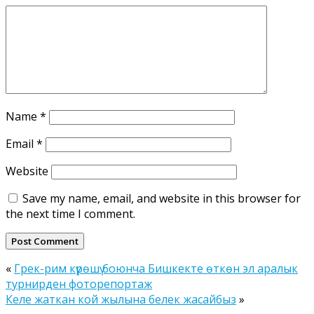
Name
*
Email
*
Website
Save my name, email, and website in this browser for
the next time I comment.
«
Грек-рим күрөшү боюнча Бишкекте өткөн эл аралык
турнирден фоторепортаж
Келе жаткан кой жылына белек жасайбыз
»