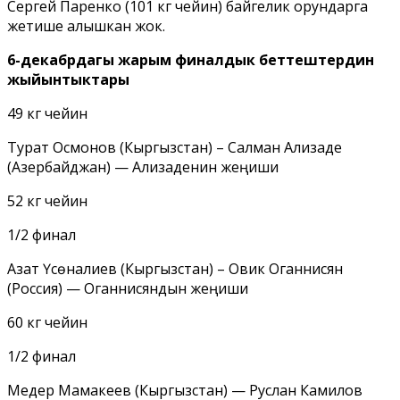
Сергей Паренко (101 кг чейин) байгелик орундарга
жетише алышкан жок.
6-декабрдагы жарым финалдык беттештердин
жыйынтыктары
49 кг чейин
Турат Осмонов (Кыргызстан) – Салман Ализаде
(Азербайджан) — Ализаденин жеңиши
52 кг чейин
1/2 финал
Азат Үсөналиев (Кыргызстан) – Овик Оганнисян
(Россия) — Оганнисяндын жеңиши
60 кг чейин
1/2 финал
Медер Мамакеев (Кыргызстан) — Руслан Камилов