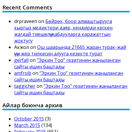
Recent Comments
drpraveen
on
Бөйрөк, боор алмаштырууга
кыргыз медиктери даяр, кендирди кескен
жагдай тиешелүү жабдууларга каражаттын
жоктугу
Акжол
on
Ош шаарында 21665 жаран турак-жай
үчүн жер тилкесин алууга кезекте турат
gerfall
on
“Эркин Тоо” гезитинин жаңыланган
сайты ишин баштады
amfrsib
on
“Эркин Тоо” гезитинин жаңыланган
сайты ишин баштады
taggicher
on
“Эркин Тоо” гезитинин жаңыланган
сайты ишин баштады
Айлар боюнча архив
October 2015
(3)
March 2015
(134)
February 2015
(651)