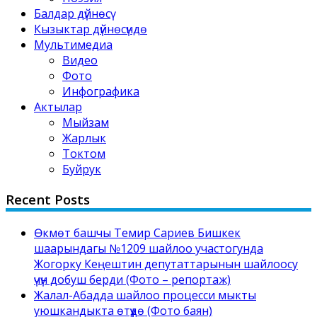
Балдар дүйнөсү
Кызыктар дүйнөсүндө
Мультимедиа
Видео
Фото
Инфографика
Актылар
Мыйзам
Жарлык
Токтом
Буйрук
Recent Posts
Өкмөт башчы Темир Сариев Бишкек
шаарындагы №1209 шайлоо участогунда
Жогорку Кеңештин депутаттарынын шайлоосу
үчүн добуш берди (Фото – репортаж)
Жалал-Абадда шайлоо процесси мыкты
уюшкандыкта өтүүдө (Фото баян)