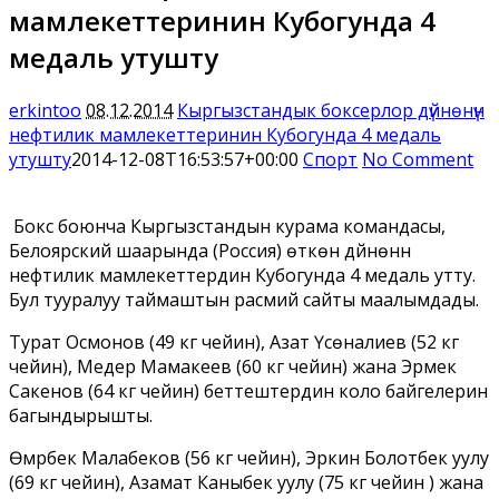
мамлекеттеринин Кубогунда 4
медаль утушту
erkintoo
08.12.2014
Кыргызстандык боксерлор дүйнөнүн
нефтилик мамлекеттеринин Кубогунда 4 медаль
утушту
2014-12-08T16:53:57+00:00
Спорт
No Comment
Бокс боюнча Кыргызстандын курама командасы,
Белоярский шаарында (Россия) өткөн дүйнөнүн
нефтилик мамлекеттердин Кубогунда 4 медаль утту.
Бул тууралуу таймаштын расмий сайты маалымдады.
Турат Осмонов (49 кг чейин), Азат Үсөналиев (52 кг
чейин), Медер Мамакеев (60 кг чейин) жана Эрмек
Сакенов (64 кг чейин) беттештердин коло байгелерин
багындырышты.
Өмүрбек Малабеков (56 кг чейин), Эркин Болотбек уулу
(69 кг чейин), Азамат Каныбек уулу (75 кг чейин ) жана