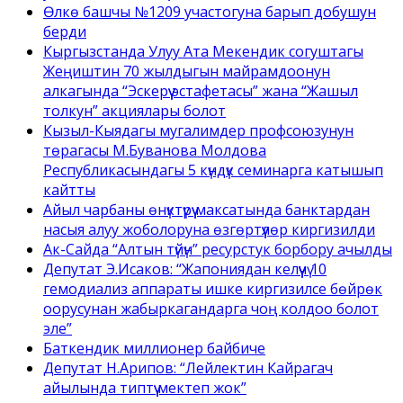
Өлкө башчы №1209 участогуна барып добушун
берди
Кыргызстанда Улуу Ата Мекендик согуштагы
Жеңиштин 70 жылдыгын майрамдоонун
алкагында “Эскерүү эстафетасы” жана “Жашыл
толкун” акциялары болот
Кызыл-Кыядагы мугалимдер профсоюзунун
төрагасы М.Буванова Молдова
Республикасындагы 5 күндүк семинарга катышып
кайтты
Айыл чарбаны өнүктүрүү максатында банктардан
насыя алуу жоболоруна өзгөртүүлөр киргизилди
Ак-Сайда “Алтын түйүн” ресурстук борбору ачылды
Депутат Э.Исаков: “Жапониядан келүүчү 10
гемодиализ аппараты ишке киргизилсе бөйрөк
оорусунан жабыркагандарга чоң колдоо болот
эле”
Баткендик миллионер байбиче
Депутат Н.Арипов: “Лейлектин Кайрагач
айылында типтүү мектеп жок”