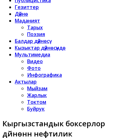
Публицистика
Гезиттер
Дүйнө
Маданият
Тарых
Поэзия
Балдар дүйнөсү
Кызыктар дүйнөсүндө
Мультимедиа
Видео
Фото
Инфографика
Актылар
Мыйзам
Жарлык
Токтом
Буйрук
Кыргызстандык боксерлор
дүйнөнүн нефтилик