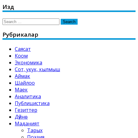
Издөө
Search
for:
Рубрикалар
Саясат
Коом
Экономика
Сот, укук, кылмыш
Аймак
Шайлоо
Маек
Аналитика
Публицистика
Гезиттер
Дүйнө
Маданият
Тарых
Поэзия