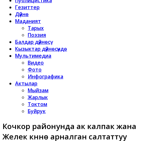
Публицистика
Гезиттер
Дүйнө
Маданият
Тарых
Поэзия
Балдар дүйнөсү
Кызыктар дүйнөсүндө
Мультимедиа
Видео
Фото
Инфографика
Актылар
Мыйзам
Жарлык
Токтом
Буйрук
Кочкор районунда ак калпак жана
Желек күнүнө арналган салтаттуу