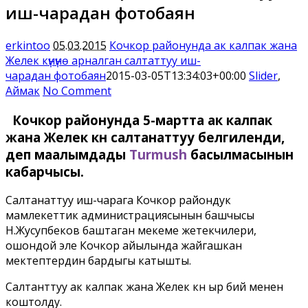
иш-чарадан фотобаян
erkintoo
05.03.2015
Кочкор районунда ак калпак жана
Желек күнүнө арналган салтаттуу иш-
чарадан фотобаян
2015-03-05T13:34:03+00:00
Slider
,
Аймак
No Comment
Кочкор районунда 5-мартта ак калпак
жана Желек күнү салтанаттуу белгиленди,
деп маалымдады
Turmush
басылмасынын
кабарчысы.
Салтанаттуу иш-чарага Кочкор райондук
мамлекеттик администрациясынын башчысы
Н.Жусупбеков баштаган мекеме жетекчилери,
ошондой эле Кочкор айылында жайгашкан
мектептердин бардыгы катышты.
Салтанттуу ак калпак жана Желек күнү ыр бий менен
коштолду.