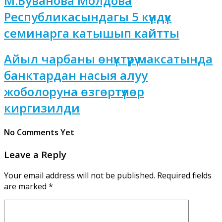
М.Буванова Молдова
Республикасындагы 5 күндүк
семинарга катышып кайтты
Айыл чарбаны өнүктүрүү максатында
банктардан насыя алуу
жоболоруна өзгөртүүлөр
киргизилди
No Comments Yet
Leave a Reply
Your email address will not be published.
Required fields
are marked
*