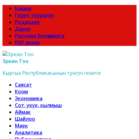
Башкы
Гезит тууралуу
Редакция
Дарек
Реклама берүүчүлөргө
PDF архив
Эркин Тоо
Кыргыз Республикасынын тунгуч гезити
Саясат
Коом
Экономика
Сот, укук, кылмыш
Аймак
Шайлоо
Маек
Аналитика