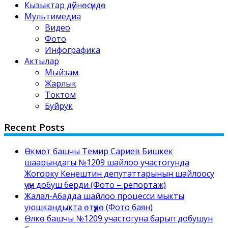
Кызыктар дүйнөсүндө
Мультимедиа
Видео
Фото
Инфографика
Актылар
Мыйзам
Жарлык
Токтом
Буйрук
Recent Posts
Өкмөт башчы Темир Сариев Бишкек
шаарындагы №1209 шайлоо участогунда
Жогорку Кеңештин депутаттарынын шайлоосу
үчүн добуш берди (Фото – репортаж)
Жалал-Абадда шайлоо процесси мыкты
уюшкандыкта өтүүдө (Фото баян)
Өлкө башчы №1209 участогуна барып добушун