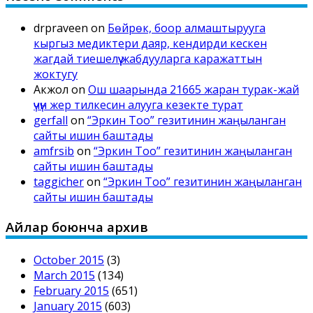
drpraveen
on
Бөйрөк, боор алмаштырууга
кыргыз медиктери даяр, кендирди кескен
жагдай тиешелүү жабдууларга каражаттын
жоктугу
Акжол
on
Ош шаарында 21665 жаран турак-жай
үчүн жер тилкесин алууга кезекте турат
gerfall
on
“Эркин Тоо” гезитинин жаңыланган
сайты ишин баштады
amfrsib
on
“Эркин Тоо” гезитинин жаңыланган
сайты ишин баштады
taggicher
on
“Эркин Тоо” гезитинин жаңыланган
сайты ишин баштады
Айлар боюнча архив
October 2015
(3)
March 2015
(134)
February 2015
(651)
January 2015
(603)