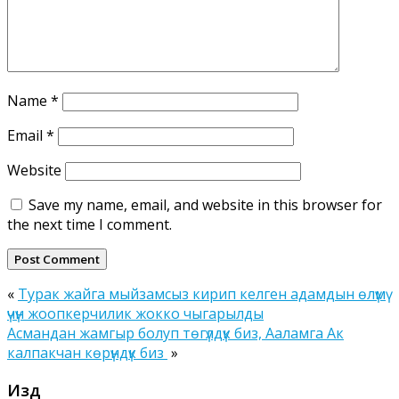
Name
*
Email
*
Website
Save my name, email, and website in this browser for
the next time I comment.
«
Турак жайга мыйзамсыз кирип келген адамдын өлүмү
үчүн жоопкерчилик жокко чыгарылды
Асмандан жамгыр болуп төгүлдүк биз, Ааламга Ак
калпакчан көрүндүк биз
»
Издөө