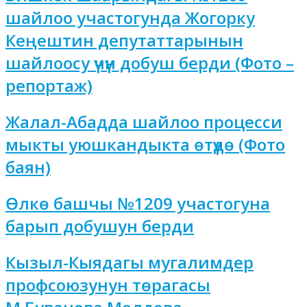
шайлоо участогунда Жогорку
Кеңештин депутаттарынын
шайлоосу үчүн добуш берди (Фото –
репортаж)
Жалал-Абадда шайлоо процесси
мыкты уюшкандыкта өтүүдө (Фото
баян)
Өлкө башчы №1209 участогуна
барып добушун берди
Кызыл-Кыядагы мугалимдер
профсоюзунун төрагасы