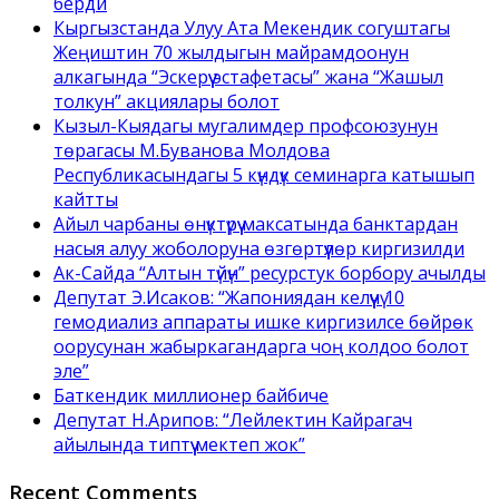
берди
Кыргызстанда Улуу Ата Мекендик согуштагы
Жеңиштин 70 жылдыгын майрамдоонун
алкагында “Эскерүү эстафетасы” жана “Жашыл
толкун” акциялары болот
Кызыл-Кыядагы мугалимдер профсоюзунун
төрагасы М.Буванова Молдова
Республикасындагы 5 күндүк семинарга катышып
кайтты
Айыл чарбаны өнүктүрүү максатында банктардан
насыя алуу жоболоруна өзгөртүүлөр киргизилди
Ак-Сайда “Алтын түйүн” ресурстук борбору ачылды
Депутат Э.Исаков: “Жапониядан келүүчү 10
гемодиализ аппараты ишке киргизилсе бөйрөк
оорусунан жабыркагандарга чоң колдоо болот
эле”
Баткендик миллионер байбиче
Депутат Н.Арипов: “Лейлектин Кайрагач
айылында типтүү мектеп жок”
Recent Comments