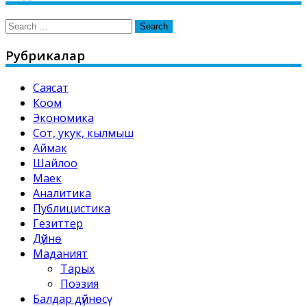
Search
for:
Рубрикалар
Саясат
Коом
Экономика
Сот, укук, кылмыш
Аймак
Шайлоо
Маек
Аналитика
Публицистика
Гезиттер
Дүйнө
Маданият
Тарых
Поэзия
Балдар дүйнөсү