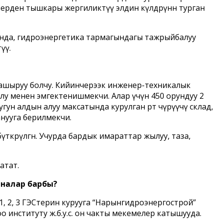
терден тышкары жергиликтүү элдин өкүлдөрүнөн турган
ында, гидроэнергетика тармагындагы тажрыйбалуу
үү.
 ашыруу болчу. Кийинчерээк инженер-техникалык
лу менен эмгектенишмекчи. Алар үчүн 450 орундуу 2
ун алдын алуу максатында курулган өрт өчүрүүчү склад,
анууга берилмекчи.
ткөрүлгөн. Учурда бардык имараттар жылуу, таза,
атат.
налар барбы?
, 2, 3 ГЭСтерин курууга “Нарынгидроэнергострой”
нституту ж.б.у.с. он чакты мекемелер катышууда.