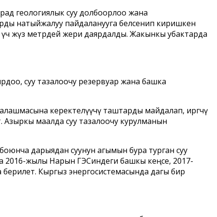
рад геологиялык суу долбоорлоо жана
старды натыйжалуу пайдаланууга белсенип киришкен
 үч жүз метрдей жери даярдалды. Жакынкы убактарда
ярдоо, суу тазалоочу резервуар жана башка
ралашмасына керектелүүчү таштарды майдалап, иргөөчү
. Азыркы маалда суу тазалоочу курулманын
боюнча дарыядан суунун агымын бура турган суу
та 2016-жылы Нарын ГЭСиндеги башкы кеңсе, 2017-
 берилет. Кыргыз энергосистемасында дагы бир