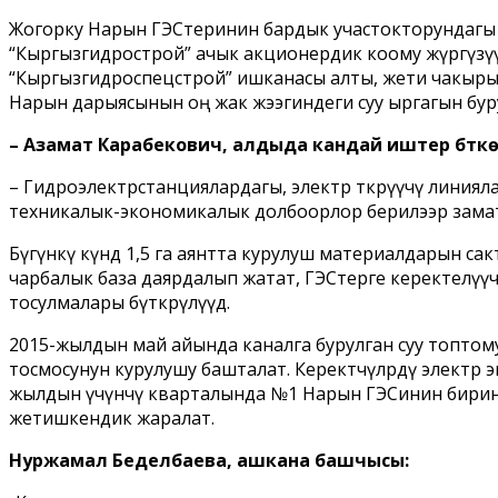
Жогорку Нарын ГЭСтеринин бардык участокторундагы 
“Кыргызгидрострой” ачык акционердик коому жүргүзүүд
“Кыргызгидроспецстрой” ишканасы алты, жети чакыры
Нарын дарыясынын оң жак жээгиндеги суу ыргагын бу
– Азамат Карабекович, алдыда кандай иштер бүткө
– Гидроэлектрстанциялардагы, электр өткөрүүчү линиял
техникалык-экономикалык долбоорлор берилээр замат
Бүгүнкү күндө 1,5 га аянтта курулуш материалдарын са
чарбалык база даярдалып жатат, ГЭСтерге керектелүү
тосулмалары бүткөрүлүүдө.
2015-жылдын май айында каналга бурулган суу топтому
тосмосунун курулушу башталат. Керектөөчүлөрдү элект
жылдын үчүнчү кварталында №1 Нарын ГЭСинин биринч
жетишкендик жаралат.
Нуржамал Беделбаева, ашкана башчысы: