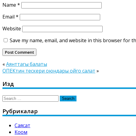
Name
*
Email
*
Website
Save my name, email, and website in this browser for t
«
Аянттагы балаты
ОПЕКтин тескери оюндары ойго салат
»
Издөө
Search
for:
Рубрикалар
Саясат
Коом