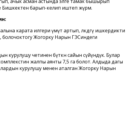
 жагып, ачык асман астында элге тамак бышырып
де Бишкектен барып-келип иштеп жүрөм.
ин:
ына карата илгери үмүт артып, өлкөдөгү ишкердикти
, болочоктогу Жогорку Нарын ГЭСиндеги
н курулушу четинен бүткөн сайын сүйүндүк. Булар
комплекстин жалпы аянты 7,5 га болот. Алдыда дагы
шкалардын курулушу менен аталган Жогорку Нарын