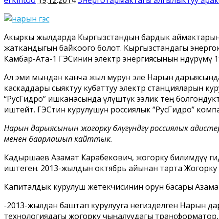
Акыркы жылдарда Кыргызстандын бардык аймактарын өз
жаткандыгын байкоого болот. Кыргызстандагы энергок
Камбар-Ата-1 ГЭСинин электр энергиясынын өндүрүмү 19
Ал эми мындан канча жыл мурун эле Нарын дарыясында 
каскаддары сыяктуу кубаттуу электр станцияларын куру
“РусГидро” ишканасында үлүштүк ээлик тең болгондук
иштейт. ГЭСтин курулушун россиялык “РусГидро” компа
Нарын дарыясынын жогорку бөлүгүндөгү россиялык адисте
менен баарлашып кайттык.
Кадыршаев Азамат Карабекович, жогорку билимдүү ги
иштеген. 2013-жылдын октябрь айынан тарта Жогорку
Капиталдык курулуш жетекчисинин орун басары Азам
-2013-жылдан баштап курулууга негизделген Нарын дар
технологиядагы жогорку чыңалуудагы трансформатор, 