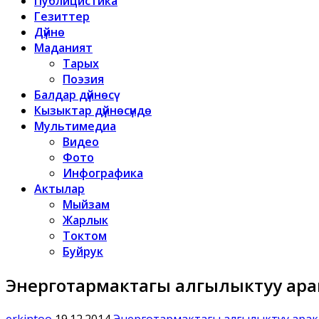
Публицистика
Гезиттер
Дүйнө
Маданият
Тарых
Поэзия
Балдар дүйнөсү
Кызыктар дүйнөсүндө
Мультимедиа
Видео
Фото
Инфографика
Актылар
Мыйзам
Жарлык
Токтом
Буйрук
Энерготармактагы алгылыктуу ара
erkintoo
19.12.2014
Энерготармактагы алгылыктуу арак