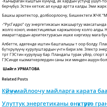
-Кычыраган кыштын күнүндө, ак кардын үстүндө үшүп-то
берчүбүз. Эстен кеткис ал күндөр артта калды. Эми ж
Башкы архитектор, долбоорлоочу, Бишкектеги ЖЧК “
-“РусГидро” суу энергетикасын жакшыртуу максатында
жолго коюп, инвестициялык каржылоону колго алды. 
имараттардын архитектурасын ишке киргизүү мага бу
Албетте, адегенде иштин башталышы өтө оор болду. Пл
бүткөрүлүүчү курулуштардын үчтөн бири эле. Электр э
төрт ГЭСтин курулушу бар. Пландагы турак үйлөр, спор
ГЭСинде кызматкерлердин саны эки миңден ашуун болу
Шайгүл УРМАТОВА
Related Posts
Күйүүчү-майлоочу майларга карата б
Улуттук энергетиканы өнүктүрүүгө гра