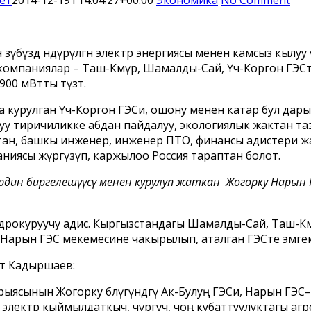
үбүздө өндүрүлгөн электр энергиясы менен камсыз кылу
омпаниялар – Таш-Көмүр, Шамалды-Сай, Үч-Коргон ГЭСт
00 мВтты түзөт.
курулган Үч-Коргон ГЭСи, ошону менен катар бул дары
у тиричиликке абдан пайдалуу, экологиялык жактан таз
тан, башкы инженер, инженер ПТО, финансы адистери ж
ниясы жүргүзүп, каржылоо Россия тараптан болот.
рдин биргелешүүсү менен курулуп жаткан Жогорку Нарын Г
дрокуруучу адис. Кыргызстандагы Шамалды-Сай, Таш-К
 Нарын ГЭС мекемесине чакырылып, аталган ГЭСте эмге
ат Кадыршаев:
ыясынын Жогорку бөлүгүндөгү Ак-Булуң ГЭСи, Нарын ГЭС
электр кыймылдаткыч, өчүргүч, чоң кубаттуулуктагы аг