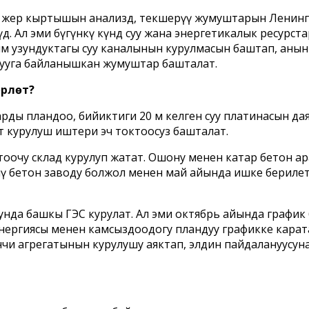
жер кыртышын анализдөө, текшерүү жумуштарын Ленинг
ө. Ал эми бүгүнкү күндө суу жана энергетикалык ресур
м узундуктагы суу каналынын курулмасын баштап, анын
рууга байланышкан жумуштар башталат.
рүлөт?
арды пландоо, бийиктиги 20 м келген суу платинасын да
 курулуш иштери эч токтоосуз башталат.
ктоочу склад курулуп жатат. Ошону менен катар бетон а
чү бетон заводу болжол менен май айында ишке берилет
нда башкы ГЭС курулат. Ал эми октябрь айында график 
р энергиясы менен камсыздоодогу пландуу графикке кара
и агрегатынын курулушу аяктап, элдин пайдалануусуна