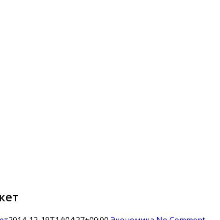
кет
ет
2014-12-19T14:04:27+00:00
Экономика
No Comment