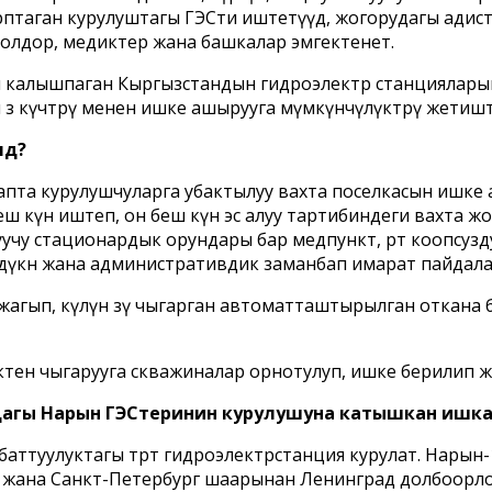
сарптаган курулуштагы ГЭСти иштетүүдө, жогорудагы адис
оолдор, медиктер жана башкалар эмгектенет.
ем калышпаган Кыргызстандын гидроэлектр станциялар
өз күчтөрү менен ишке ашырууга мүмкүнчүлүктөрү жетишт
дү?
апта курулушчуларга убактылуу вахта поселкасын ишке
ш күн иштеп, он беш күн эс алуу тартибиндеги вахта жо
чу стационардык орундары бар медпункт, өрт коопсуздуг
чүн дүкөн жана административдик заманбап имарат пайдал
жагып, күлүн өзү чыгарган автоматташтырылган откана бү
ктен чыгарууга скважиналар орнотулуп, ишке берилип ж
дагы Нарын ГЭСтеринин курулушуна катышкан ишка
аттуулуктагы төрт гидроэлектрстанция курулат. Нарын-1
ана Санкт-Петербург шаарынан Ленинград долбоорлоо и