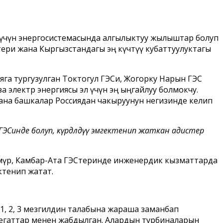
у үчүн энергосистемасында алгылыктуу жылыштар болуп
ери жана Кыргызстандагы эң күчтүү кубаттуулуктагы
яга тургузулган Токтогул ГЭСи, Жогорку Нарын ГЭС
а электр энергиясы эл үчүн эң ыңгайлуу болмокчу.
ана башкалар Россиядан чакыруунун негизинде келип
ЭСинде болуп, күрдөөлдүү эмгектенип жаткан адистер
өмүр, Камбар-Ата ГЭСтеринде инженердик кызматтарда
ктенип жатат.
–1, 2, 3 мезгилдин талабына жараша заманбап
регаттар менен жабдылган. Алардын турбиналарын