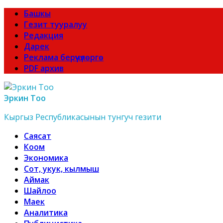
Башкы
Гезит тууралуу
Редакция
Дарек
Реклама берүүчүлөргө
PDF архив
Эркин Тоо
Кыргыз Республикасынын тунгуч гезити
Саясат
Коом
Экономика
Сот, укук, кылмыш
Аймак
Шайлоо
Маек
Аналитика