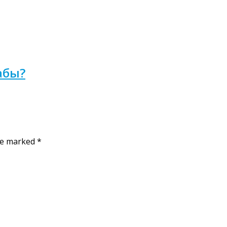
абы?
are marked
*