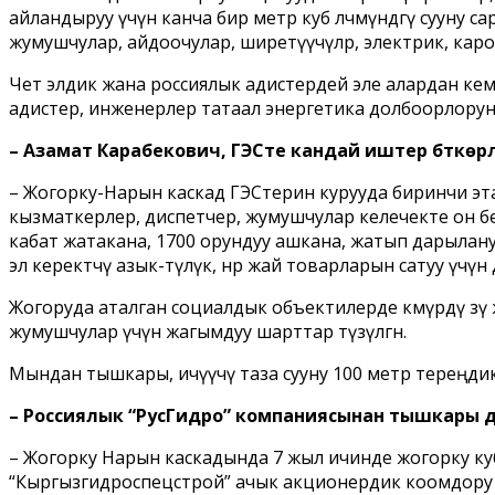
айландыруу үчүн канча бир метр куб өлчөмүндөгү сууну 
жумушчулар, айдоочулар, ширетүүчүлөр, электрик, кар
Чет элдик жана россиялык адистердей эле алардан к
адистер, инженерлер татаал энергетика долбоорлорун 
– Азамат Карабекович, ГЭСте кандай иштер бүткөрүл
– Жогорку-Нарын каскад ГЭСтерин курууда биринчи эт
кызматкерлер, диспетчер, жумушчулар келечекте он бе
кабат жатакана, 1700 орундуу ашкана, жатып дарылануу
эл керектөөчү азык-түлүк, өнөр жай товарларын сатуу ү
Жогоруда аталган социалдык объектилерде көмүрдү өзү 
жумушчулар үчүн жагымдуу шарттар түзүлгөн.
Мындан тышкары, ичүүчү таза сууну 100 метр тереңди
– Россиялык “РусГидро” компаниясынан тышкары 
– Жогорку Нарын каскадында 7 жыл ичинде жогорку куб
“Кыргызгидроспецстрой” ачык акционердик коомдору ж