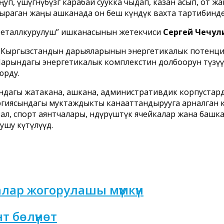
ңуп, үшүгөнүбүзгө карабай суукка чыдап, казан асып, от
аркыраган жаңы ашканада он беш күндүк вахта тартибин
Металлкурулуш” ишканасынын жетекчиси
Сергей Чечул
 Кыргызстандын дарыяларынын энергетикалык потенциал
Нарындагы энергетикалык комплекстин долбоорун түзүү
юрду.
андагы жатакана, ашкана, административдик корпустарды
нергиясындагы муктаждыкты канааттандырууга арналган 
т зал, спорт аянтчалары, өндүрүштүк ячейкалар жана ба
шу күтүлүүдө.
аалар жогорулашы мүмкүн
нт бөлүнөт