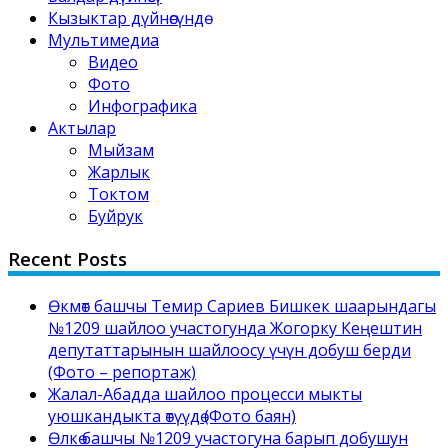
Кызыктар дүйнөсүндө
Мультимедиа
Видео
Фото
Инфографика
Актылар
Мыйзам
Жарлык
Токтом
Буйрук
Recent Posts
Өкмөт башчы Темир Сариев Бишкек шаарындагы
№1209 шайлоо участогунда Жогорку Кеңештин
депутаттарынын шайлоосу үчүн добуш берди
(Фото – репортаж)
Жалал-Абадда шайлоо процесси мыкты
уюшкандыкта өтүүдө (Фото баян)
Өлкө башчы №1209 участогуна барып добушун