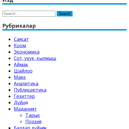
Search
for:
Рубрикалар
Саясат
Коом
Экономика
Сот, укук, кылмыш
Аймак
Шайлоо
Маек
Аналитика
Публицистика
Гезиттер
Дүйнө
Маданият
Тарых
Поэзия
Балдар дүйнөсү