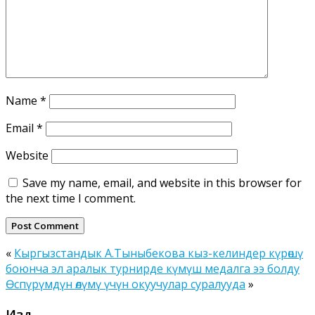
Name
*
Email
*
Website
Save my name, email, and website in this browser for
the next time I comment.
«
Кыргызстандык А.Тыныбекова кыз-келиндер күрөшү
боюнча эл аралык турнирде күмүш медалга ээ болду
Өспүрүмдүн өлүмү үчүн окуучулар суралууда
»
Издөө