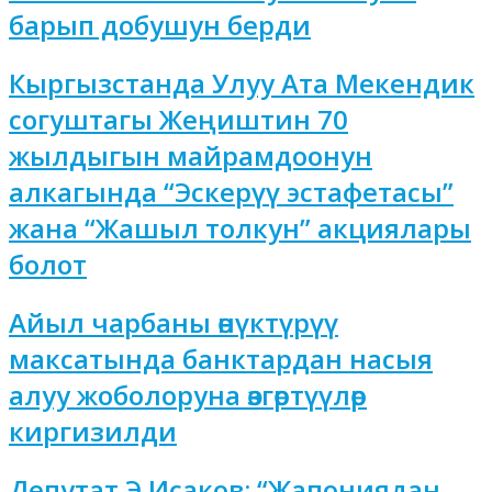
барып добушун берди
Кыргызстанда Улуу Ата Мекендик
согуштагы Жеңиштин 70
жылдыгын майрамдоонун
алкагында “Эскерүү эстафетасы”
жана “Жашыл толкун” акциялары
болот
Айыл чарбаны өнүктүрүү
максатында банктардан насыя
алуу жоболоруна өзгөртүүлөр
киргизилди
Депутат Э.Исаков: “Жапониядан