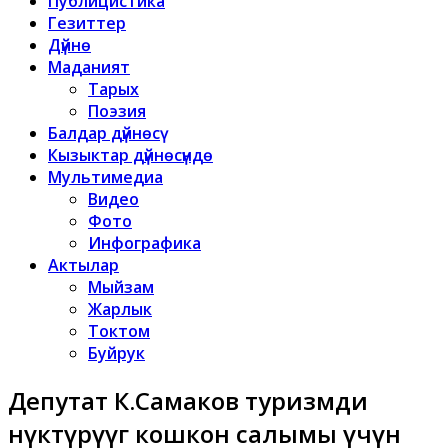
Публицистика
Гезиттер
Дүйнө
Маданият
Тарых
Поэзия
Балдар дүйнөсү
Кызыктар дүйнөсүндө
Мультимедиа
Видео
Фото
Инфографика
Актылар
Мыйзам
Жарлык
Токтом
Буйрук
Депутат К.Самаков туризмди
өнүктүрүүгө кошкон салымы үчүн