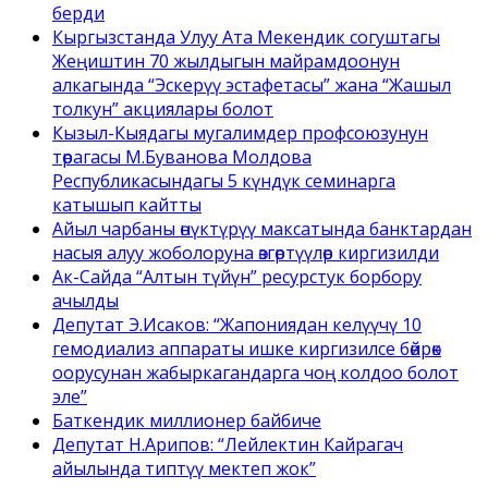
берди
Кыргызстанда Улуу Ата Мекендик согуштагы
Жеңиштин 70 жылдыгын майрамдоонун
алкагында “Эскерүү эстафетасы” жана “Жашыл
толкун” акциялары болот
Кызыл-Кыядагы мугалимдер профсоюзунун
төрагасы М.Буванова Молдова
Республикасындагы 5 күндүк семинарга
катышып кайтты
Айыл чарбаны өнүктүрүү максатында банктардан
насыя алуу жоболоруна өзгөртүүлөр киргизилди
Ак-Сайда “Алтын түйүн” ресурстук борбору
ачылды
Депутат Э.Исаков: “Жапониядан келүүчү 10
гемодиализ аппараты ишке киргизилсе бөйрөк
оорусунан жабыркагандарга чоң колдоо болот
эле”
Баткендик миллионер байбиче
Депутат Н.Арипов: “Лейлектин Кайрагач
айылында типтүү мектеп жок”