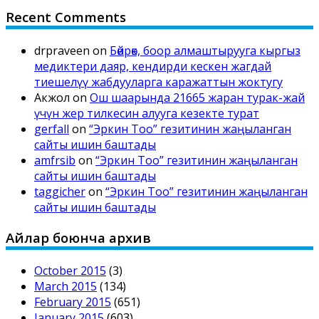
Recent Comments
drpraveen
on
Бөйрөк, боор алмаштырууга кыргыз
медиктери даяр, кендирди кескен жагдай
тиешелүү жабдууларга каражаттын жоктугу
Акжол
on
Ош шаарында 21665 жаран турак-жай
үчүн жер тилкесин алууга кезекте турат
gerfall
on
“Эркин Тоо” гезитинин жаңыланган
сайты ишин баштады
amfrsib
on
“Эркин Тоо” гезитинин жаңыланган
сайты ишин баштады
taggicher
on
“Эркин Тоо” гезитинин жаңыланган
сайты ишин баштады
Айлар боюнча архив
October 2015
(3)
March 2015
(134)
February 2015
(651)
January 2015
(603)