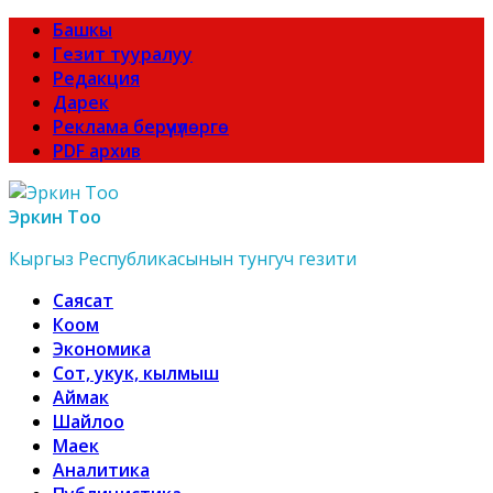
Башкы
Гезит тууралуу
Редакция
Дарек
Реклама берүүчүлөргө
PDF архив
Эркин Тоо
Кыргыз Республикасынын тунгуч гезити
Саясат
Коом
Экономика
Сот, укук, кылмыш
Аймак
Шайлоо
Маек
Аналитика