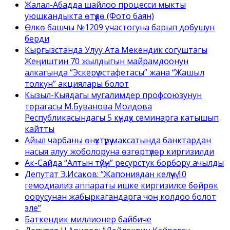
Жалал-Абадда шайлоо процесси мыкты
уюшкандыкта өтүүдө (Фото баян)
Өлкө башчы №1209 участогуна барып добушун
берди
Кыргызстанда Улуу Ата Мекендик согуштагы
Жеңиштин 70 жылдыгын майрамдоонун
алкагында “Эскерүү эстафетасы” жана “Жашыл
толкун” акциялары болот
Кызыл-Кыядагы мугалимдер профсоюзунун
төрагасы М.Буванова Молдова
Республикасындагы 5 күндүк семинарга катышып
кайтты
Айыл чарбаны өнүктүрүү максатында банктардан
насыя алуу жоболоруна өзгөртүүлөр киргизилди
Ак-Сайда “Алтын түйүн” ресурстук борбору ачылды
Депутат Э.Исаков: “Жапониядан келүүчү 10
гемодиализ аппараты ишке киргизилсе бөйрөк
оорусунан жабыркагандарга чоң колдоо болот
эле”
Баткендик миллионер байбиче