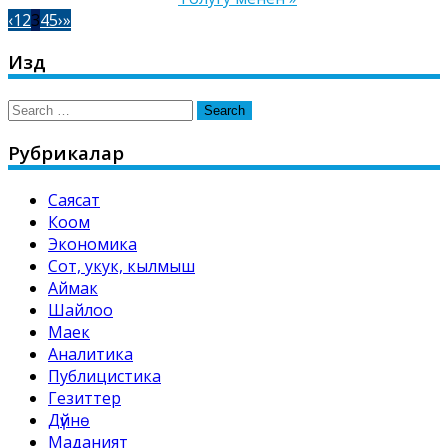
‹
1
2
3
4
5
›
»
Издөө
Search
for:
Рубрикалар
Саясат
Коом
Экономика
Сот, укук, кылмыш
Аймак
Шайлоо
Маек
Аналитика
Публицистика
Гезиттер
Дүйнө
Маданият