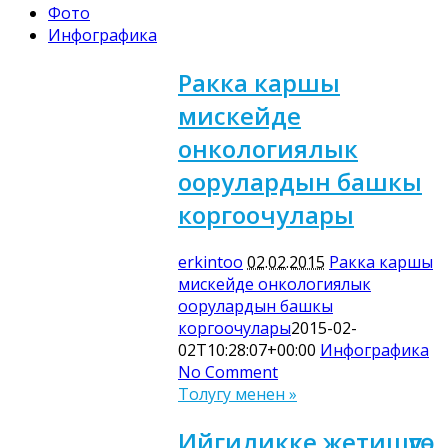
Фото
Инфографика
Ракка каршы
мискейде
онкологиялык
оорулардын башкы
коргоочулары
erkintoo
02.02.2015
Ракка каршы
мискейде онкологиялык
оорулардын башкы
коргоочулары
2015-02-
02T10:28:07+00:00
Инфографика
No Comment
Толугу менен »
Ийгиликке жетишүүгө