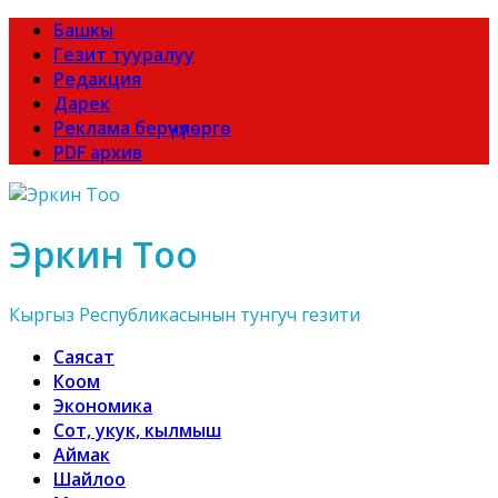
Башкы
Гезит тууралуу
Редакция
Дарек
Реклама берүүчүлөргө
PDF архив
Эркин Тоо
Кыргыз Республикасынын тунгуч гезити
Саясат
Коом
Экономика
Сот, укук, кылмыш
Аймак
Шайлоо