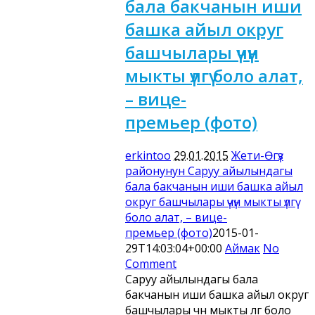
бала бакчанын иши
башка айыл округ
башчылары үчүн
мыкты үлгү боло алат,
– вице-
премьер (фото)
erkintoo
29.01.2015
Жети-Өгүз
районунун Саруу айылындагы
бала бакчанын иши башка айыл
округ башчылары үчүн мыкты үлгү
боло алат, – вице-
премьер (фото)
2015-01-
29T14:03:04+00:00
Аймак
No
Comment
Саруу айылындагы бала
бакчанын иши башка айыл округ
башчылары үчүн мыкты үлгү боло