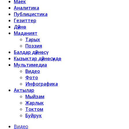
Маек
Аналитика
Публицистика
Гезиттер
Дүйнө
Маданият
Тарых
Поэзия
Балдар дүйнөсү
Кызыктар дүйнөсүндө
Мультимедиа
Видео
Фото
Инфографика
Актылар
Мыйзам
Жарлык
Токтом
Буйрук
Видео