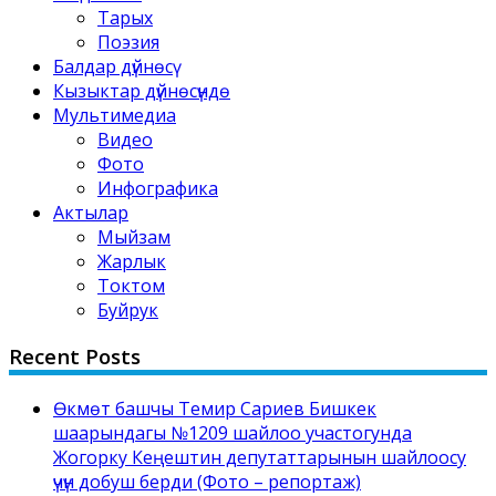
Тарых
Поэзия
Балдар дүйнөсү
Кызыктар дүйнөсүндө
Мультимедиа
Видео
Фото
Инфографика
Актылар
Мыйзам
Жарлык
Токтом
Буйрук
Recent Posts
Өкмөт башчы Темир Сариев Бишкек
шаарындагы №1209 шайлоо участогунда
Жогорку Кеңештин депутаттарынын шайлоосу
үчүн добуш берди (Фото – репортаж)