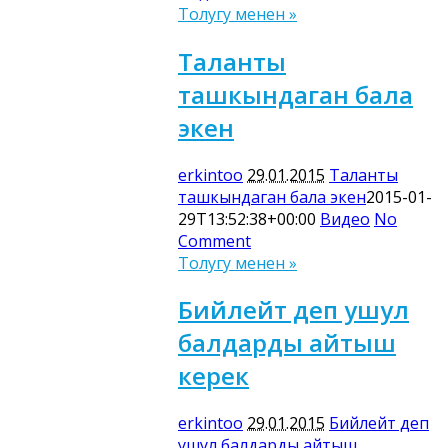
Толугу менен »
Таланты
ташкындаган бала
экен
erkintoo
29.01.2015
Таланты
ташкындаган бала экен
2015-01-
29T13:52:38+00:00
Видео
No
Comment
Толугу менен »
Бийлейт деп ушул
балдарды айтыш
керек
erkintoo
29.01.2015
Бийлейт деп
ушул балдарды айтыш