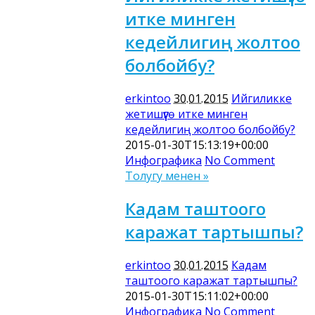
итке минген
кедейлигиң жолтоо
болбойбу?
erkintoo
30.01.2015
Ийгиликке
жетишүүгө итке минген
кедейлигиң жолтоо болбойбу?
2015-01-30T15:13:19+00:00
Инфографика
No Comment
Толугу менен »
Кадам таштоого
каражат тартышпы?
erkintoo
30.01.2015
Кадам
таштоого каражат тартышпы?
2015-01-30T15:11:02+00:00
Инфографика
No Comment