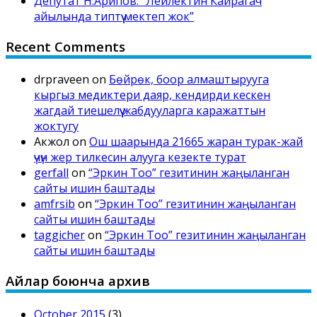
Депутат Н.Арипов: “Лейлектин Кайрагач
айылында типтүү мектеп жок”
Recent Comments
drpraveen
on
Бөйрөк, боор алмаштырууга
кыргыз медиктери даяр, кендирди кескен
жагдай тиешелүү жабдууларга каражаттын
жоктугу
Акжол
on
Ош шаарында 21665 жаран турак-жай
үчүн жер тилкесин алууга кезекте турат
gerfall
on
“Эркин Тоо” гезитинин жаңыланган
сайты ишин баштады
amfrsib
on
“Эркин Тоо” гезитинин жаңыланган
сайты ишин баштады
taggicher
on
“Эркин Тоо” гезитинин жаңыланган
сайты ишин баштады
Айлар боюнча архив
October 2015
(3)