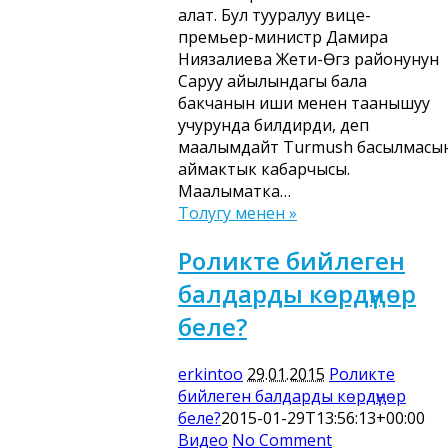
алат. Бул тууралуу вице-
премьер-министр Дамира
Ниязалиева Жети-Өгүз районунун
Саруу айылындагы бала
бакчанын иши менен таанышуу
учурунда билдирди, деп
маалымдайт Turmush басылмасы
аймактык кабарчысы.
Маалыматка…
Толугу менен »
Роликте бийлеген
балдарды көрдүңөр
беле?
erkintoo
29.01.2015
Роликте
бийлеген балдарды көрдүңөр
беле?
2015-01-29T13:56:13+00:00
Видео
No Comment