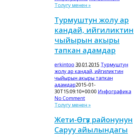
Толугу менен »
Турмуштун жолу ар
кандай, ийгиликтин
чыйырын акыры
тапкан адамдар
erkintoo
30.01.2015
Турмуштун
жолу ар кандай, ийгиликтин
чыйырын акыры тапкан
адамдар
2015-01-
30T15:09:10+00:00
Инфографика
No Comment
Толугу менен »
Жети-Өгүз районунун
Саруу айылындагы