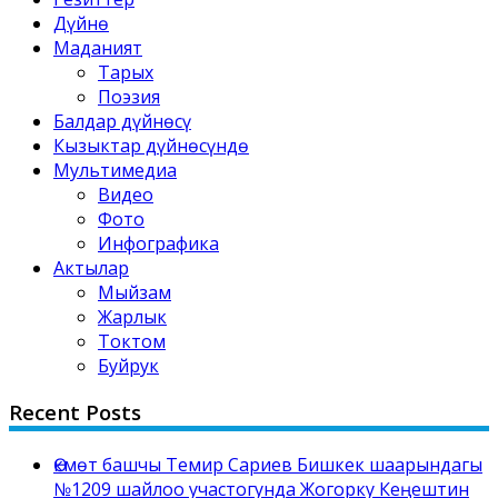
Дүйнө
Маданият
Тарых
Поэзия
Балдар дүйнөсү
Кызыктар дүйнөсүндө
Мультимедиа
Видео
Фото
Инфографика
Актылар
Мыйзам
Жарлык
Токтом
Буйрук
Recent Posts
Өкмөт башчы Темир Сариев Бишкек шаарындагы
№1209 шайлоо участогунда Жогорку Кеңештин