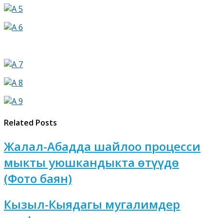
Related Posts
Жалал-Абадда шайлоо процесси
мыкты уюшкандыкта өтүүдө
(Фото баян)
Кызыл-Кыядагы мугалимдер