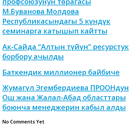
профсоюзунун төрагасы
М.Буванова Молдова
Республикасындагы 5 күндүк
семинарга катышып кайтты
Ак-Сайда “Алтын түйүн” ресурстук
борбору ачылды
Баткендик миллионер байбиче
Жумагүл Эгембердиева ПРООНдун
Ош жана Жалал-Абад областтары
боюнча менеджерин кабыл алды
No Comments Yet