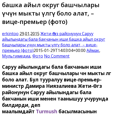
башка айыл округ башчылары
үчүн мыкты үлгү боло алат, –
вице-премьер (фото)
erkintoo
29.01.2015
Жети-Өгүз районунун Саруу
айылындагы бала бакчанын иши башка айыл округ
башчылары үчүн мыкты үлгү боло алат, – вице-
премьер (фото)
2015-01-29T14:03:04+00:00
Аймак
,
Мультимедиа
,
Фото
No Comment
Саруу айылындагы бала бакчанын иши
башка айыл округ башчылары үчүн мыкты үлгү
боло алат. Бул тууралуу вице-премьер-
министр Дамира Ниязалиева Жети-Өгүз
районунун Саруу айылындагы бала
бакчанын иши менен таанышуу учурунда
билдирди, деп
маалымдайт
Turmush
басылмасынын