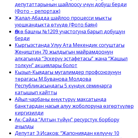
депутаттарынын шайлоосу үчүн добуш берди
(Фото – репортаж)
Жалал-Абадда шайлоо процесси мыкты
уюшкандыкта өтүүдө (Фото баян)
Өлкө башчы №1209 участогуна барып добушун
берди
Кыргызстанда Улуу Ата Мекендик согуштагы
Жеңиштин 70 жылдыгын майрамдоонун
алкагында “Эскерүү эстафетасы” жана “Жашыл
толкун” акциялары болот
Кызыл-Кыядагы мугалимдер профсоюзунун
төрагасы М.Буванова Молдова
Республикасындагы 5 күндүк семинарга
катышып кайтты
Айыл чарбаны өнүктүрүү максатында
банктардан насыя алуу жоболоруна өзгөртүүлөр
киргизилди
Ак-Сайда “Алтын түйүн” ресурстук борбору
ачылды
Депутат Э.Исаков: “Жапониядан келүүчү 10