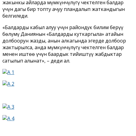
жакынкы айларда мүмкүнчүлүгү чектелген балдар
үчүн дагы бир топту ачуу пландалып жаткандыгын
белгиледи.
«Балдарды кабыл алуу үчүн райондук билим берүү
бөлүмү Даниянын «Балдарды куткаргыла» атайын
долбоорун жазды, анын алкагында эгерде долбоор
жактырылса, анда мүмкүнчүлүгү чектелген балдар
менен иштөө үчүн баардык тийиштүү жабдыктар
сатылып алынат», – деди ал.