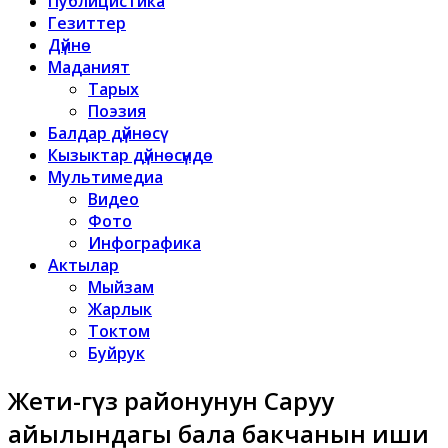
Публицистика
Гезиттер
Дүйнө
Маданият
Тарых
Поэзия
Балдар дүйнөсү
Кызыктар дүйнөсүндө
Мультимедиа
Видео
Фото
Инфографика
Актылар
Мыйзам
Жарлык
Токтом
Буйрук
Жети-Өгүз районунун Саруу
айылындагы бала бакчанын иши