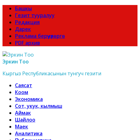
Башкы
Гезит тууралуу
Редакция
Дарек
Реклама берүүчүлөргө
PDF архив
Эркин Тоо
Кыргыз Республикасынын тунгуч гезити
Саясат
Коом
Экономика
Сот, укук, кылмыш
Аймак
Шайлоо
Маек
Аналитика