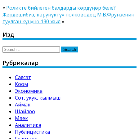
«
Роликте бийлеген балдарды көрдүңөр беле?
Жердешибиз, көрүнүктүү полководец М.В.Фрунзенин
туулган күнүнө 130 жыл
»
Издөө
Search
for:
Рубрикалар
Саясат
Коом
Экономика
Сот, укук, кылмыш
Аймак
Шайлоо
Маек
Аналитика
Публицистика
Гезиттер