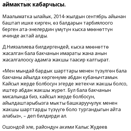
аймактык кабарчысы.
Маалыматка ылайык, 2014-жылдын сентябрь айынан
баштап ишке кирген, өз балдарын тарбиялоого
берген ата-энелердин үмүтүн кыска мөөнөттүн
ичинде актай алды.
Д.Ниязалиева билдиргендей, кыска мөөнөттө
жасалган бала бакчанын имараты жана анын
жасалгалоосу адамга жакшы таасир калтырат.
«Мен мындай бардык шарттары менен түзүлгөн бала
бакчаны айылда көргөнүмө абдан кубанычтамын.
Кайсыл жерде болбосун эгерде жетекчи жакшы болсо,
иштер абдан жакшы жүрөт. Бул бала бакчанын
мисалында биз, кайсыл жерде болбосун,
айылдаштарыбызга мыкты башкаруучулук менен
жакшы шарттарды түзүүгө боло тургандыгын айта
алабыз», – деп билдирди ал.
Ошондой эле, райондун акими Калыс Жудеев