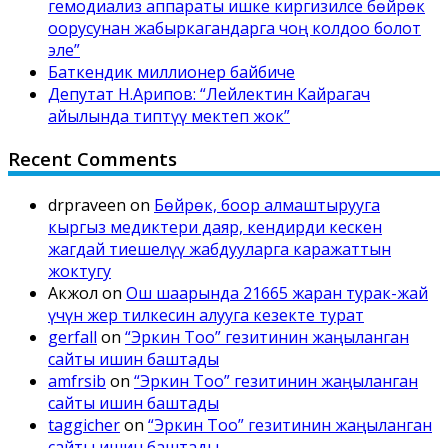
гемодиализ аппараты ишке киргизилсе бөйрөк
оорусунан жабыркагандарга чоң колдоо болот
эле”
Баткендик миллионер байбиче
Депутат Н.Арипов: “Лейлектин Кайрагач
айылында типтүү мектеп жок”
Recent Comments
drpraveen
on
Бөйрөк, боор алмаштырууга
кыргыз медиктери даяр, кендирди кескен
жагдай тиешелүү жабдууларга каражаттын
жоктугу
Акжол
on
Ош шаарында 21665 жаран турак-жай
үчүн жер тилкесин алууга кезекте турат
gerfall
on
“Эркин Тоо” гезитинин жаңыланган
сайты ишин баштады
amfrsib
on
“Эркин Тоо” гезитинин жаңыланган
сайты ишин баштады
taggicher
on
“Эркин Тоо” гезитинин жаңыланган
сайты ишин баштады