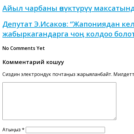
Айыл чарбаны өнүктүрүү максатында
Депутат Э.Исаков: “Жапониядан кел
жабыркагандарга чоң колдоо болот
No Comments Yet
Комментарий кошуу
Сиздин электрондук почтаңыз жарыяланбайт.
Милдетт
Атыңыз
*