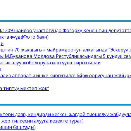
1209 шайлоо участогунда Жогорку Кеңештин депутатта
а өтүүдө (Фото баян)
ди
иштин 70 жылдыгын майрамдоонун алкагында “Эскерүү э
сы М.Буванова Молдова Республикасындагы 5 күндүк с
сыя алуу жоболоруна өзгөртүүлөр киргизилди
ы
ализ аппараты ишке киргизилсе бөйрөк оорусунан жабыр
а типтүү мектеп жок”
иктери даяр, кендирди кескен жагдай тиешелүү жабдуул
жер тилкесин алууга кезекте турат
)
 ишин баштады
)