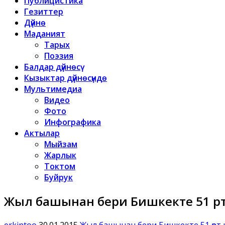
Публицистика
Гезиттер
Дүйнө
Маданият
Тарых
Поэзия
Балдар дүйнөсү
Кызыктар дүйнөсүндө
Мультимедиа
Видео
Фото
Инфографика
Актылар
Мыйзам
Жарлык
Токтом
Буйрук
Жыл башынан бери Бишкекте 51 өр
erkintoo
30.01.2015
Жыл башынан бери Бишкекте 51 өрт