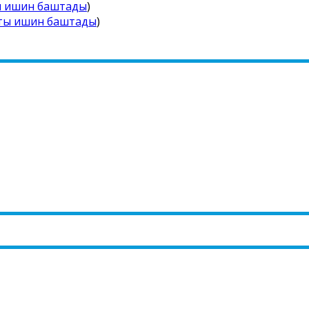
ы ишин баштады
)
йты ишин баштады
)