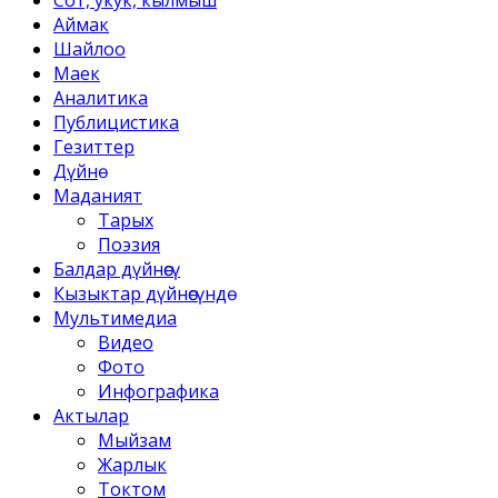
Сот, укук, кылмыш
Аймак
Шайлоо
Маек
Аналитика
Публицистика
Гезиттер
Дүйнө
Маданият
Тарых
Поэзия
Балдар дүйнөсү
Кызыктар дүйнөсүндө
Мультимедиа
Видео
Фото
Инфографика
Актылар
Мыйзам
Жарлык
Токтом