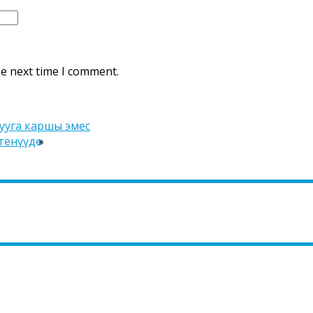
he next time I comment.
ууга каршы эмес
тенүүдө
»