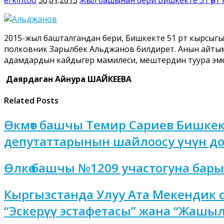
2015-жыл башталгандан бери, Бишкекте 51 өрт кырсыг
полковник Зарылбек Альджанов билдирет. Анын айтымы
адамдардын кайдыгер мамилеси, мештердин туура эмес
Даярдаган Айнура ШАЙКЕЕВА
Related Posts
Өкмөт башчы Темир Сариев Бишке
депутаттарынын шайлоосу үчүн до
Өлкө башчы №1209 участогуна бар
Кыргызстанда Улуу Ата Мекендик
“Эскерүү эстафетасы” жана “Жашыл