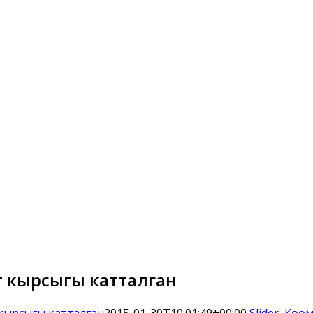
т кырсыгы катталган
 кырсыгы катталган
2015-01-30T10:01:49+00:00
Slider
,
Коо