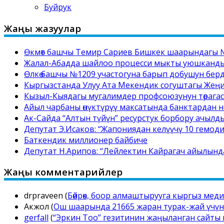
Буйрук
Жаңы жазуулар
Өкмөт башчы Темир Сариев Бишкек шаарындагы №
Жалал-Абадда шайлоо процесси мыкты уюшкандыкт
Өлкө башчы №1209 участогуна барып добушун бер
Кыргызстанда Улуу Ата Мекендик согуштагы Жең
Кызыл-Кыядагы мугалимдер профсоюзунун төрага
Айыл чарбаны өнүктүрүү максатында банктардан на
Ак-Сайда “Алтын түйүн” ресурстук борбору ачылд
Депутат Э.Исаков: “Жапониядан келүүчү 10 гемоди
Баткендик миллионер байбиче
Депутат Н.Арипов: “Лейлектин Кайрагач айылынд
Жаңы комментарийлер
drpraveen
(
Бөйрөк, боор алмаштырууга кыргыз мед
Акжол
(
Ош шаарында 21665 жаран турак-жай үчүн 
gerfall
(
“Эркин Тоо” гезитинин жаңыланган сайты