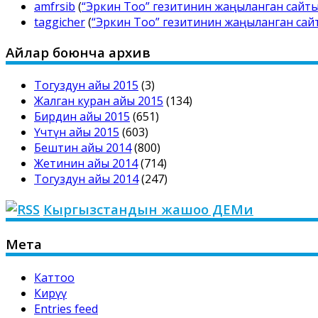
amfrsib
(
“Эркин Тоо” гезитинин жаңыланган сайт
taggicher
(
“Эркин Тоо” гезитинин жаңыланган са
Айлар боюнча архив
Тогуздун айы 2015
(3)
Жалган куран айы 2015
(134)
Бирдин айы 2015
(651)
Үчтүн айы 2015
(603)
Бештин айы 2014
(800)
Жетинин айы 2014
(714)
Тогуздун айы 2014
(247)
Кыргызстандын жашоо ДЕМи
Мета
Каттоо
Кирүү
Entries feed