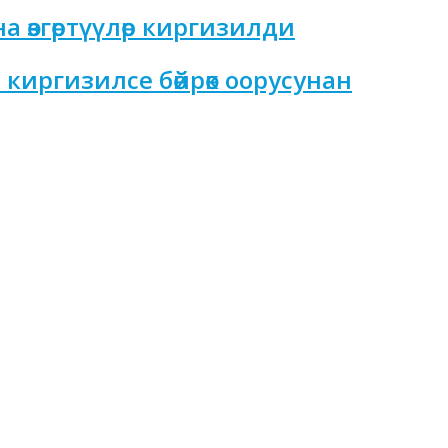
 өзгөртүүлөр киргизилди
киргизилсе бөйрөк оорусунан