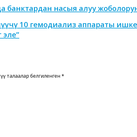
 банктардан насыя алуу жоболоруна
үүчү 10 гемодиализ аппараты ишке 
 эле”
үү талаалар белгиленген
*