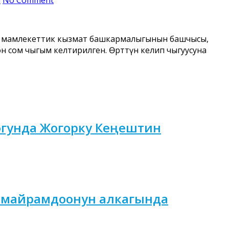
ршы мамлекеттик кызмат башкармалыгынын башчысы,
н сом чыгым келтирилген. Өрттүн келип чыгуусуна
гунда Жогорку Кеңештин
 майрамдоонун алкагында