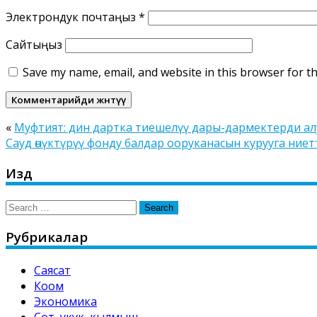
Электрондук почтаңыз
*
Сайтыңыз
Save my name, email, and website in this browser for t
«
Муфтият: дин дартка тиешелүү дары-дармектерди ал
Сауд өнүктүрүү фонду балдар ооруканасын курууга ниет
Издөө
Search
for:
Рубрикалар
Саясат
Коом
Экономика