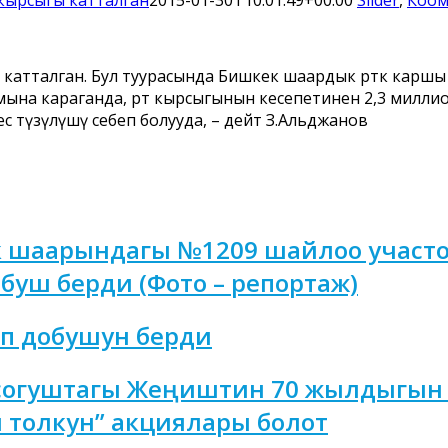
ы катталган. Бул туурасында Бишкек шаардык өрткө ка
на караганда, өрт кырсыгынын кесепетинен 2,3 миллио
 түзүлүшү себеп болууда, – дейт З.Альджанов
к шаарындагы №1209 шайлоо участо
буш берди (Фото – репортаж)
ып добушун берди
 согуштагы Жеңиштин 70 жылдыгын
 толкун” акциялары болот