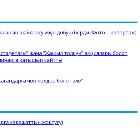
рынын шайлоосу үчүн добуш берди (Фото – репортаж)
стафетасы” жана “Жашыл толкун” акциялары болот
еминарга катышып кайтты
кагандарга чоң колдоо болот эле”
арга каражаттын жоктугу
)