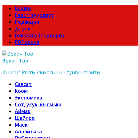
Башкы
Гезит тууралуу
Редакция
Дарек
Реклама берүүчүлөргө
PDF архив
Эркин Тоо
Кыргыз Республикасынын тунгуч гезити
Саясат
Коом
Экономика
Сот, укук, кылмыш
Аймак
Шайлоо
Маек
Аналитика