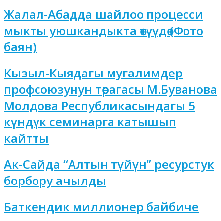
Жалал-Абадда шайлоо процесси
мыкты уюшкандыкта өтүүдө (Фото
баян)
Кызыл-Кыядагы мугалимдер
профсоюзунун төрагасы М.Буванова
Молдова Республикасындагы 5
күндүк семинарга катышып
кайтты
Ак-Сайда “Алтын түйүн” ресурстук
борбору ачылды
Баткендик миллионер байбиче