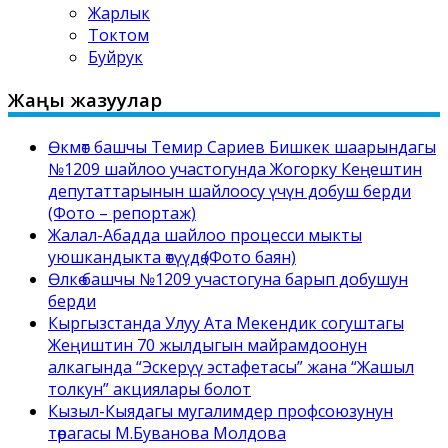
Жарлык
Токтом
Буйрук
Жаңы жазуулар
Өкмөт башчы Темир Сариев Бишкек шаарындагы
№1209 шайлоо участогунда Жогорку Кеңештин
депутаттарынын шайлоосу үчүн добуш берди
(Фото – репортаж)
Жалал-Абадда шайлоо процесси мыкты
уюшкандыкта өтүүдө (Фото баян)
Өлкө башчы №1209 участогуна барып добушун
берди
Кыргызстанда Улуу Ата Мекендик согуштагы
Жеңиштин 70 жылдыгын майрамдоонун
алкагында “Эскерүү эстафетасы” жана “Жашыл
толкун” акциялары болот
Кызыл-Кыядагы мугалимдер профсоюзунун
төрагасы М.Буванова Молдова