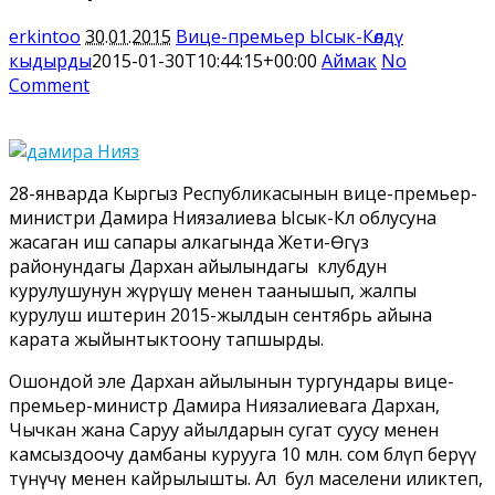
erkintoo
30.01.2015
Вице-премьер Ысык-Көлдү
кыдырды
2015-01-30T10:44:15+00:00
Аймак
No
Comment
28-январда Кыргыз Республикасынын вице-премьер-
министри Дамира Ниязалиева Ысык-Көл облусуна
жасаган иш сапары алкагында Жети-Өгүз
районундагы Дархан айылындагы клубдун
курулушунун жүрүшү менен таанышып, жалпы
курулуш иштерин 2015-жылдын сентябрь айына
карата жыйынтыктоону тапшырды.
Ошондой эле Дархан айылынын тургундары вице-
премьер-министр Дамира Ниязалиевага Дархан,
Чычкан жана Саруу айылдарын сугат суусу менен
камсыздоочу дамбаны курууга 10 млн. сом бөлүп берүү
өтүнүчү менен кайрылышты. Ал бул маселени иликтеп,