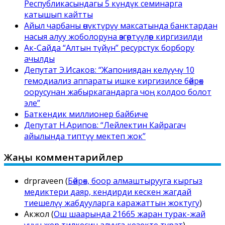
Республикасындагы 5 күндүк семинарга
катышып кайтты
Айыл чарбаны өнүктүрүү максатында банктардан
насыя алуу жоболоруна өзгөртүүлөр киргизилди
Ак-Сайда “Алтын түйүн” ресурстук борбору
ачылды
Депутат Э.Исаков: “Жапониядан келүүчү 10
гемодиализ аппараты ишке киргизилсе бөйрөк
оорусунан жабыркагандарга чоң колдоо болот
эле”
Баткендик миллионер байбиче
Депутат Н.Арипов: “Лейлектин Кайрагач
айылында типтүү мектеп жок”
Жаңы комментарийлер
drpraveen
(
Бөйрөк, боор алмаштырууга кыргыз
медиктери даяр, кендирди кескен жагдай
тиешелүү жабдууларга каражаттын жоктугу
)
Акжол
(
Ош шаарында 21665 жаран турак-жай
үчүн жер тилкесин алууга кезекте турат
)