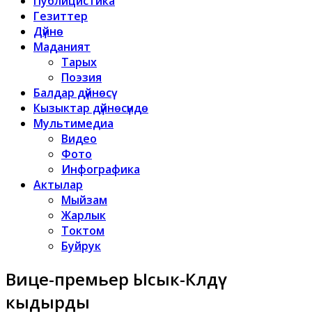
Публицистика
Гезиттер
Дүйнө
Маданият
Тарых
Поэзия
Балдар дүйнөсү
Кызыктар дүйнөсүндө
Мультимедиа
Видео
Фото
Инфографика
Актылар
Мыйзам
Жарлык
Токтом
Буйрук
Вице-премьер Ысык-Көлдү
кыдырды