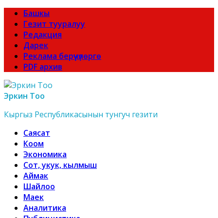
Башкы
Гезит тууралуу
Редакция
Дарек
Реклама берүүчүлөргө
PDF архив
Эркин Тоо
Кыргыз Республикасынын тунгуч гезити
Саясат
Коом
Экономика
Сот, укук, кылмыш
Аймак
Шайлоо
Маек
Аналитика