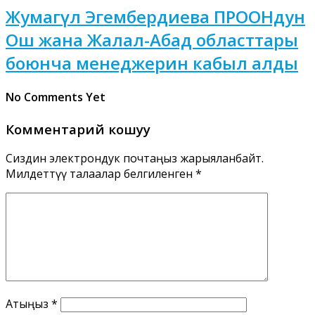
Жумагүл Эгембердиева ПРООНдун
Ош жана Жалал-Абад областтары
боюнча менеджерин кабыл алды
No Comments Yet
Комментарий кошуу
Сиздин электрондук почтаңыз жарыяланбайт.
Милдеттүү талаалар белгиленген
*
Атыңыз
*