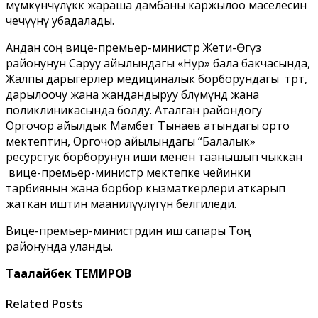
мүмкүнчүлүккө жараша дамбаны каржылоо маселесин
чечүүнү убадалады.
Андан соң вице-премьер-министр Жети-Өгүз
районунун Саруу айылындагы «Нур» бала бакчасында,
Жалпы дарыгерлер медициналык борборундагы төрөт,
дарылоочу жана жандандыруу бөлүмүндө жана
поликлиникасында болду. Аталган райондогу
Оргочор айылдык Мамбет Тынаев атындагы орто
мектептин, Оргочор айылындагы “Балалык»
ресурстук борборунун иши менен таанышып чыккан
вице-премьер-министр мектепке чейинки
тарбиянын жана борбор кызматкерлери аткарып
жаткан иштин маанилүүлүгүн белгиледи.
Вице-премьер-министрдин иш сапары Тоң
районунда уланды.
Таалайбек ТЕМИРОВ
Related Posts