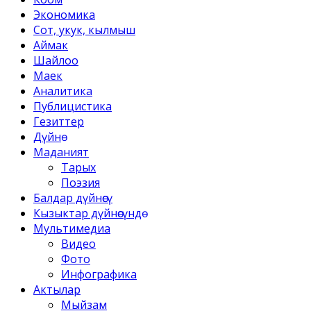
Экономика
Сот, укук, кылмыш
Аймак
Шайлоо
Маек
Аналитика
Публицистика
Гезиттер
Дүйнө
Маданият
Тарых
Поэзия
Балдар дүйнөсү
Кызыктар дүйнөсүндө
Мультимедиа
Видео
Фото
Инфографика
Актылар
Мыйзам