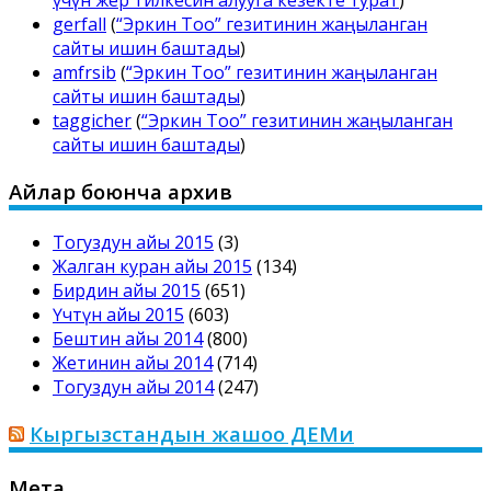
gerfall
(
“Эркин Тоо” гезитинин жаңыланган
сайты ишин баштады
)
amfrsib
(
“Эркин Тоо” гезитинин жаңыланган
сайты ишин баштады
)
taggicher
(
“Эркин Тоо” гезитинин жаңыланган
сайты ишин баштады
)
Айлар боюнча архив
Тогуздун айы 2015
(3)
Жалган куран айы 2015
(134)
Бирдин айы 2015
(651)
Үчтүн айы 2015
(603)
Бештин айы 2014
(800)
Жетинин айы 2014
(714)
Тогуздун айы 2014
(247)
Кыргызстандын жашоо ДЕМи
Мета