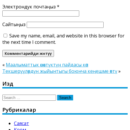
Электрондук почтаңыз
*
Сайтыңыз
Save my name, email, and website in this browser for
the next time I comment.
«
Маалыматтык өнөктүктүн пайдасы көп
Текшерүүлөрдүн жыйынтыгы боюнча кеңешме өттү
»
Издөө
Search
for:
Рубрикалар
Саясат
Коом