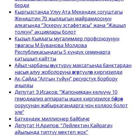
берди
Кыргызстанда Улуу Ата Мекендик согуштагы
Жеңиштин 70 жылдыгын майрамдоонун
алкагында “Эскерүү эстафетасы” жана “Жашыл
толкун” акциялары болот
Кызыл-Кыядагы мугалимдер профсоюзунун
төрагасы М.Буванова Молдова
Республикасындагы 5 күндүк семинарга
катышып кайтты
Айыл чарбаны өнүктүрүү максатында банктардан
насыя алуу жоболоруна өзгөртүүлөр киргизилди
Ак-Сайда “Алтын түйүн” ресурстук борбору
ачылды
Депутат Э.Исаков: “Жапониядан келүүчү 10
гемодиализ аппараты ишке киргизилсе бөйрөк
оорусунан жабыркагандарга чоң колдоо болот
эле”
Баткендик миллионер байбиче
Депутат Н.Арипов: “Лейлектин Кайрагач
айылында типтүү мектеп жок”