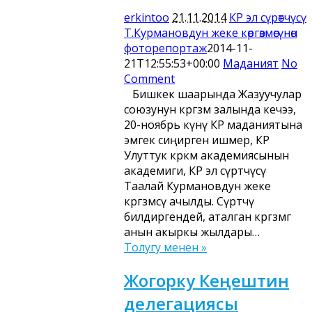
erkintoo
21.11.2014
КР эл сүрөтчүсү
Т.Курмановдун жеке көргөзмөсүнөн
фоторепортаж
2014-11-
21T12:55:53+00:00
Маданият
No
Comment
Бишкек шаарында Жазуучулар
союзунун көргөзмө залында кечээ,
20-ноябрь күнү КР маданиятына
эмгек сиңирген ишмер, КР
Улуттук көркөм академиясынын
академиги, КР эл сүрөтчүсү
Таалай Курмановдун жеке
көргөзмөсү ачылды. Сүрөтчү
билдиргендей, аталган көргөзмөгө
анын акыркы жылдары…
Толугу менен »
Жогорку Кеңештин
делегациясы