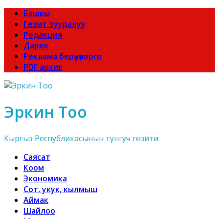
Башкы
Гезит тууралуу
Редакция
Дарек
Реклама берүүчүлөргө
PDF архив
Эркин Тоо
Кыргыз Республикасынын тунгуч гезити
Саясат
Коом
Экономика
Сот, укук, кылмыш
Аймак
Шайлоо