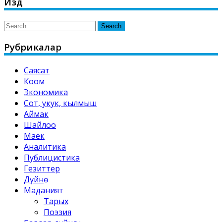
Издөө
Search
for:
Рубрикалар
Саясат
Коом
Экономика
Сот, укук, кылмыш
Аймак
Шайлоо
Маек
Аналитика
Публицистика
Гезиттер
Дүйнө
Маданият
Тарых
Поэзия