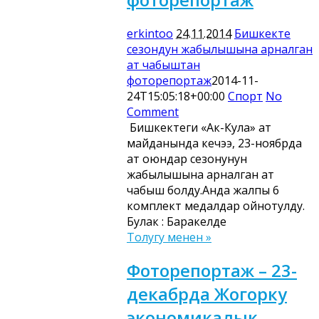
erkintoo
24.11.2014
Бишкекте
сезондун жабылышына арналган
ат чабыштан
фоторепортаж
2014-11-
24T15:05:18+00:00
Спорт
No
Comment
Бишкектеги «Ак-Кула» ат
майданында кечээ, 23-ноябрда
ат оюндар сезонунун
жабылышына арналган ат
чабыш болду.Анда жалпы 6
комплект медалдар ойнотулду.
Булак : Баракелде
Толугу менен »
Фоторепортаж – 23-
декабрда Жогорку
экономикалык