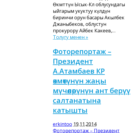
Өкмөттүн Ысык-Көл облусундагы
ыйгарым укуктуу өкүлдүн
биринчи орун басары Акылбек
Джаныбеков, облустун
прокурору Айбек Какеев,…
Толугу менен »
Фоторепортаж –
Президент
А.Атамбаев КР
өкмөтүнүн жаңы
мүчөлөрүнүн ант берүү
салтанатына
катышты
erkintoo
19.11.2014
Фоторепортаж – Президент