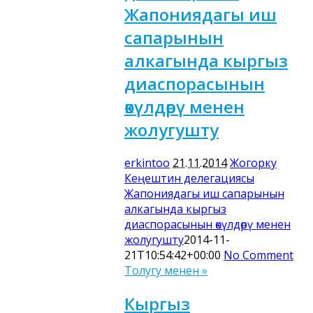
Жапониядагы иш
сапарынын
алкагында кыргыз
диаспорасынын
өкүлдөрү менен
жолугушту
erkintoo
21.11.2014
Жогорку
Кеңештин делегациясы
Жапониядагы иш сапарынын
алкагында кыргыз
диаспорасынын өкүлдөрү менен
жолугушту
2014-11-
21T10:54:42+00:00
No Comment
Толугу менен »
Кыргыз