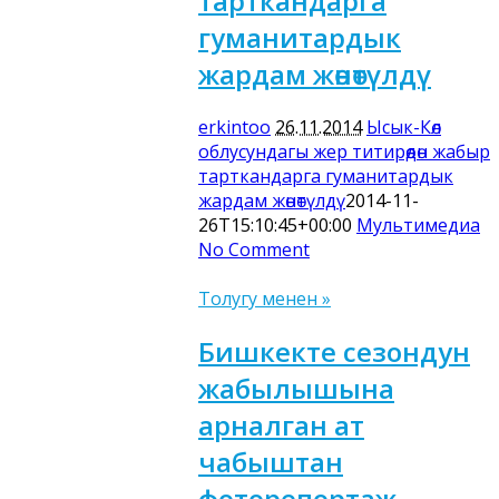
тарткандарга
гуманитардык
жардам жөнөтүлдү
erkintoo
26.11.2014
Ысык-Көл
облусундагы жер титирөөдөн жабыр
тарткандарга гуманитардык
жардам жөнөтүлдү
2014-11-
26T15:10:45+00:00
Мультимедиа
No Comment
Толугу менен »
Бишкекте сезондун
жабылышына
арналган ат
чабыштан
фоторепортаж