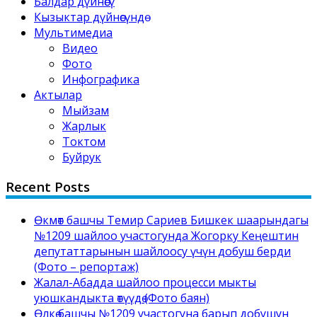
Балдар дүйнөсү
Кызыктар дүйнөсүндө
Мультимедиа
Видео
Фото
Инфографика
Актылар
Мыйзам
Жарлык
Токтом
Буйрук
Recent Posts
Өкмөт башчы Темир Сариев Бишкек шаарындагы
№1209 шайлоо участогунда Жогорку Кеңештин
депутаттарынын шайлоосу үчүн добуш берди
(Фото – репортаж)
Жалал-Абадда шайлоо процесси мыкты
уюшкандыкта өтүүдө (Фото баян)
Өлкө башчы №1209 участогуна барып добушун