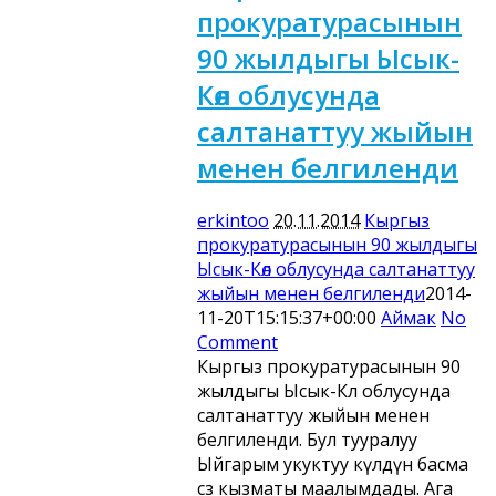
прокуратурасынын
90 жылдыгы Ысык-
Көл облусунда
салтанаттуу жыйын
менен белгиленди
erkintoo
20.11.2014
Кыргыз
прокуратурасынын 90 жылдыгы
Ысык-Көл облусунда салтанаттуу
жыйын менен белгиленди
2014-
11-20T15:15:37+00:00
Аймак
No
Comment
Кыргыз прокуратурасынын 90
жылдыгы Ысык-Көл облусунда
салтанаттуу жыйын менен
белгиленди. Бул тууралуу
Ыйгарым укуктуу өкүлдүн басма
сөз кызматы маалымдады. Ага