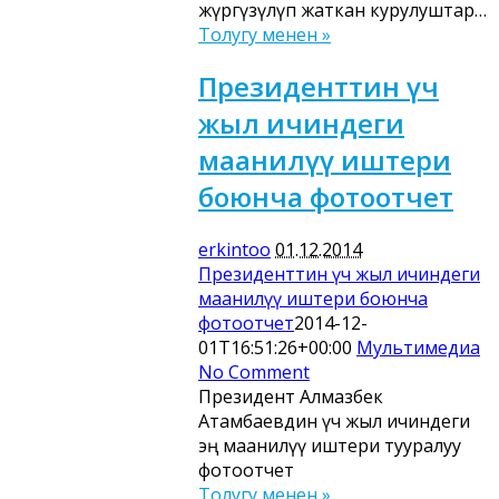
жүргүзүлүп жаткан курулуштар…
Толугу менен »
Президенттин үч
жыл ичиндеги
маанилүү иштери
боюнча фотоотчет
erkintoo
01.12.2014
Президенттин үч жыл ичиндеги
маанилүү иштери боюнча
фотоотчет
2014-12-
01T16:51:26+00:00
Мультимедиа
No Comment
Президент Алмазбек
Атамбаевдин үч жыл ичиндеги
эң маанилүү иштери тууралуу
фотоотчет
Толугу менен »