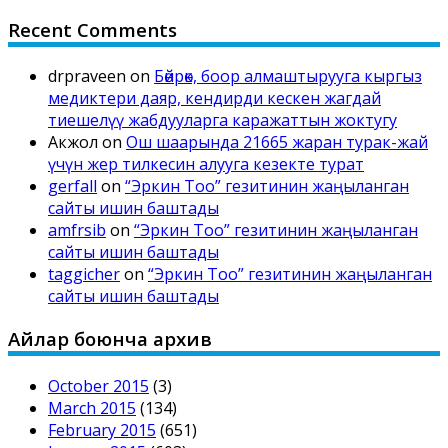
Recent Comments
drpraveen
on
Бөйрөк, боор алмаштырууга кыргыз
медиктери даяр, кендирди кескен жагдай
тиешелүү жабдууларга каражаттын жоктугу
Акжол
on
Ош шаарында 21665 жаран турак-жай
үчүн жер тилкесин алууга кезекте турат
gerfall
on
“Эркин Тоо” гезитинин жаңыланган
сайты ишин баштады
amfrsib
on
“Эркин Тоо” гезитинин жаңыланган
сайты ишин баштады
taggicher
on
“Эркин Тоо” гезитинин жаңыланган
сайты ишин баштады
Айлар боюнча архив
October 2015
(3)
March 2015
(134)
February 2015
(651)