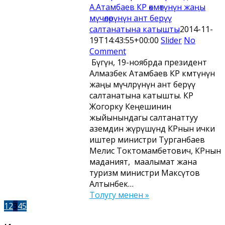
А.Атамбаев КР өкмөтүнүн жаңы
мүчөлөрүнүн ант берүү
салтанатына катышты
2014-11-
19T14:43:55+00:00
Slider
No
Comment
Бүгүн, 19-ноябрда президент
Алмазбек Атамбаев КР өкмөтүнүн
жаңы мүчөлөрүнүн ант берүү
салтанатына катышты. КР
Жогорку Кеңешинин
жыйынындагы салтанаттуу
аземдин жүрүшүндө КРнын ички
иштер министри Турганбаев
Мелис Токтомамбетович, КРнын
маданият, маалымат жана
туризм министри Максүтов
Алтынбек…
Толугу менен »
1
2
3
4
5