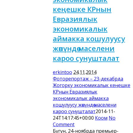
кеңешке КРнын
Евразиялык
экономикалык
аймакка кошулуусу
жөнүндө маселени
кароо сунушталат
erkintoo
24.11.2014
Фоторепортаж – 23-декабрда
Жогорку экономикалык кеңешке
КРнын Евразиялык
экономикалык аймакка
кошулуусу жөнүндө маселени
кароо сунушталат
2014-11-
24T14:17:45+00:00
Коом
No
Comment
Бүгүн, 24-ноябрда премьер-