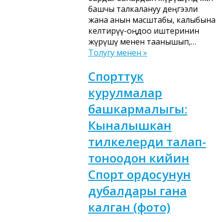
башчы талкалануу деңгээли
жана анын масштабы, калыбына
келтирүү-оңдоо иштеринин
жүрүшү менен таанышып,…
Толугу менен »
Спорттук
курулмалар
башкармалыгы:
Кыналышкан
тилкелерди талап-
тоноодон кийин
Спорт ордосунун
дубалдары гана
калган (фото)