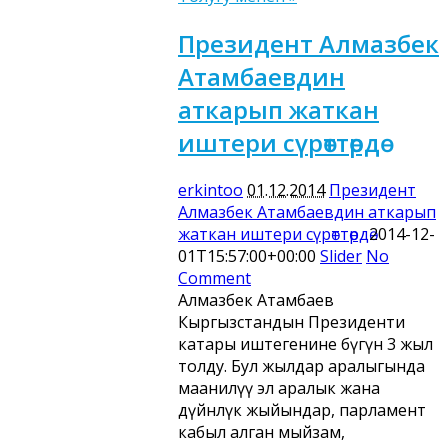
Президент Алмазбек
Атамбаевдин
аткарып жаткан
иштери сүрөттөрдө
erkintoo
01.12.2014
Президент
Алмазбек Атамбаевдин аткарып
жаткан иштери сүрөттөрдө
2014-12-
01T15:57:00+00:00
Slider
No
Comment
Алмазбек Атамбаев
Кыргызстандын Президенти
катары иштегенине бүгүн 3 жыл
толду. Бул жылдар аралыгында
маанилүү эл аралык жана
дүйнөлүк жыйындар, парламент
кабыл алган мыйзам,