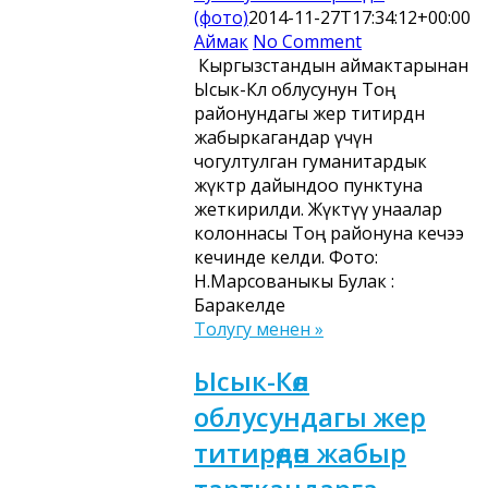
(фото)
2014-11-27T17:34:12+00:00
Аймак
No Comment
Кыргызстандын аймактарынан
Ысык-Көл облусунун Тоң
районундагы жер титирөөдөн
жабыркагандар үчүн
чогултулган гуманитардык
жүктөр дайындоо пунктуна
жеткирилди. Жүктүү унаалар
колоннасы Тоң районуна кечээ
кечинде келди. Фото:
Н.Марсованыкы Булак :
Баракелде
Толугу менен »
Ысык-Көл
облусундагы жер
титирөөдөн жабыр