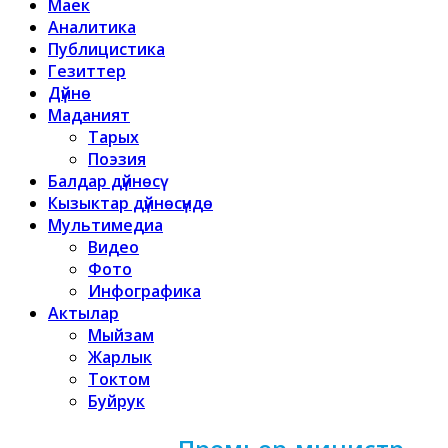
Маек
Аналитика
Публицистика
Гезиттер
Дүйнө
Маданият
Тарых
Поэзия
Балдар дүйнөсү
Кызыктар дүйнөсүндө
Мультимедиа
Видео
Фото
Инфографика
Актылар
Мыйзам
Жарлык
Токтом
Буйрук