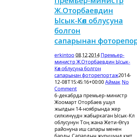
Премьер-министр
Ж.Оторбаевдин
Ысык-Көл облусуна
болгон
сапарынан фоторепо
erkintoo
08.12.2014
Премьер-
министр Ж.Оторбаевдин Ысык-
Көл облусуна болгон
сапарынан фоторепортаж
2014-
12-08T15:45:16+00:00
Аймак
No
Comment
6-декабрда премьер-министр
Жоомарт Оторбаев ушул
жылдын 14-ноябрында жер
силкинүүдөн жабыркаган Ысык-Көл
облусунун Тоң жана Жети-Өгүз
районуна иш сапары менен
барды. Сапардын жүрүшүндө өкмөт