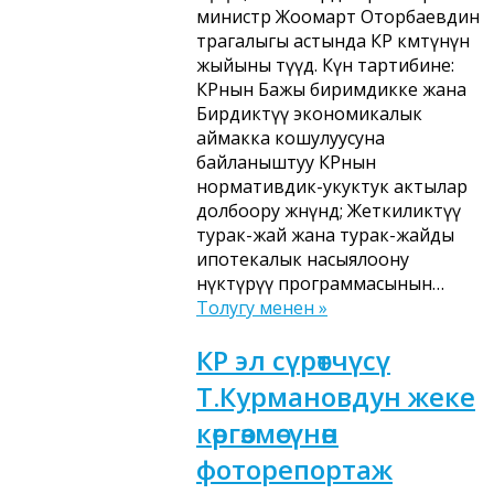
министр Жоомарт Оторбаевдин
төрагалыгы астында КР өкмөтүнүн
жыйыны өтүүдө. Күн тартибине:
КРнын Бажы биримдикке жана
Бирдиктүү экономикалык
аймакка кошулуусуна
байланыштуу КРнын
нормативдик-укуктук актылар
долбоору жөнүндө; Жеткиликтүү
турак-жай жана турак-жайды
ипотекалык насыялоону
өнүктүрүү программасынын…
Толугу менен »
КР эл сүрөтчүсү
Т.Курмановдун жеке
көргөзмөсүнөн
фоторепортаж