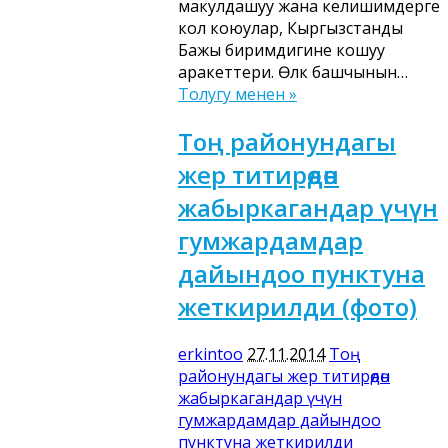
макулдашуу жана келишимдерге
кол коюулар, Кыргызстанды
Бажы биримдигине кошуу
аракеттери. Өлкө башчынын…
Толугу менен »
Тоң районундагы
жер титирөөдөн
жабыркагандар үчүн
гумжардамдар
дайындоо пунктуна
жеткирилди (фото)
erkintoo
27.11.2014
Тоң
районундагы жер титирөөдөн
жабыркагандар үчүн
гумжардамдар дайындоо
пунктуна жеткирилди