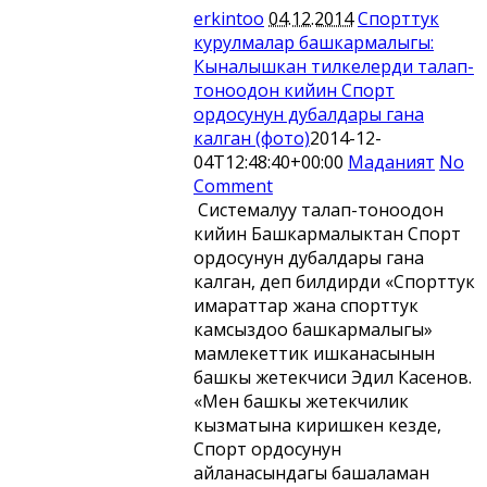
erkintoo
04.12.2014
Спорттук
курулмалар башкармалыгы:
Кыналышкан тилкелерди талап-
тоноодон кийин Спорт
ордосунун дубалдары гана
калган (фото)
2014-12-
04T12:48:40+00:00
Маданият
No
Comment
Системалуу талап-тоноодон
кийин Башкармалыктан Спорт
ордосунун дубалдары гана
калган, деп билдирди «Спорттук
имараттар жана спорттук
камсыздоо башкармалыгы»
мамлекеттик ишканасынын
башкы жетекчиси Эдил Касенов.
«Мен башкы жетекчилик
кызматына киришкен кезде,
Спорт ордосунун
айланасындагы башаламан