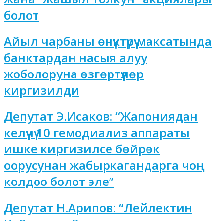
болот
Айыл чарбаны өнүктүрүү максатында
банктардан насыя алуу
жоболоруна өзгөртүүлөр
киргизилди
Депутат Э.Исаков: “Жапониядан
келүүчү 10 гемодиализ аппараты
ишке киргизилсе бөйрөк
оорусунан жабыркагандарга чоң
колдоо болот эле”
Депутат Н.Арипов: “Лейлектин