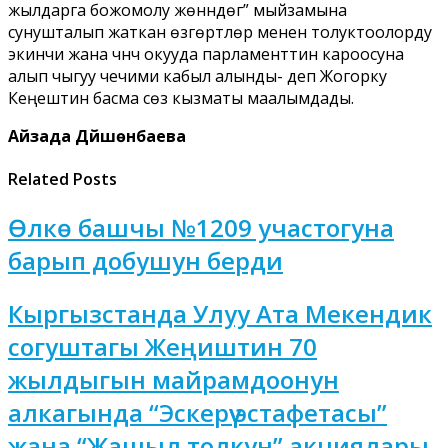
жылдарга божомолу жөнүндөгү” мыйзамына
сунушталып жаткан өзгөртүүлөр менен толуктоолорду
экинчи жана үчүнчү окууда парламенттин кароосуна
алып чыгуу чечими кабыл алынды- деп Жогорку
Кеңештин басма сөз кызматы маалымдады.
Айзада Дүйшөнбаева
Related Posts
Өлкө башчы №1209 участогуна
барып добушун берди
Кыргызстанда Улуу Ата Мекендик
согуштагы Жеңиштин 70
жылдыгын майрамдоонун
алкагында “Эскерүү эстафетасы”
жана “Жашыл толкун” акциялары