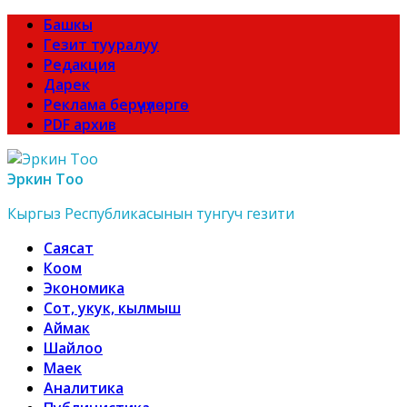
Башкы
Гезит тууралуу
Редакция
Дарек
Реклама берүүчүлөргө
PDF архив
Эркин Тоо
Кыргыз Республикасынын тунгуч гезити
Саясат
Коом
Экономика
Сот, укук, кылмыш
Аймак
Шайлоо
Маек
Аналитика