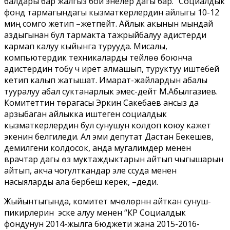
балдары бар жалгыз бой энелер дагы бар. “Социалдык
фонд тармагындагы кызматкерлердин айлыгы 10-12
миң сомго жетип –жетпейт. Айлык акынын мындай
аздыгынан бул тармакта тажрыйбалуу адистерди
кармап калуу кыйынга турууда. Мисалы,
компьютердик техникаларды тейлөө боюнча
адистердин тобу үч ирет алмашып, туруктуу иштебей
кетип калып жатышат. Имарат-жайлардын абалы
тууралуу абал суктанарлык эмес-дейт М.Абылгазиев.
Комитеттин төрагасы Эркин Сакебаев ансыз да
арзыбаган айлыкка иштеген социалдык
кызматкерлердин бул сунушун колдоп коюу кажет
экенин белгиледи. Ал эми депутат Дастан Бекешев,
демилгени колдосок, анда мугалимдер менен
врачтар дагы өз муктаждыктарын айтып чыгышарын
айтып, акча чогулткандар эле ссуда менен
насыяларды ала бербеш керек, –деди.
Жыйынтыгында, комитет мүчөлөрүнүн айткан сунуш-
пикирлерин эске алуу менен “КР Социалдык
фондунун 2014-жылга бюджети жана 2015-2016-