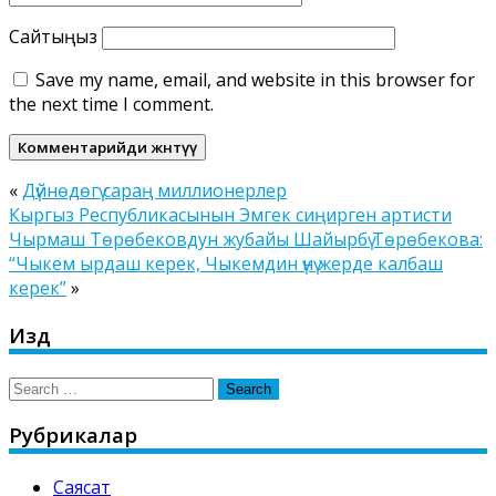
Сайтыңыз
Save my name, email, and website in this browser for
the next time I comment.
«
Дүйнөдөгү сараң миллионерлер
Кыргыз Республикасынын Эмгек сиңирген артисти
Чырмаш Төрөбековдун жубайы Шайырбү Төрөбекова:
“Чыкем ырдаш керек, Чыкемдин үнү жерде калбаш
керек”
»
Издөө
Search
for:
Рубрикалар
Саясат