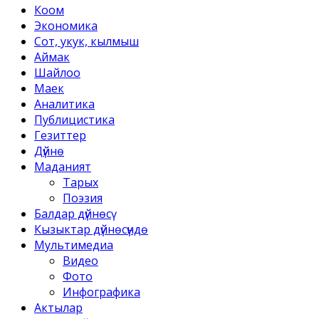
Коом
Экономика
Сот, укук, кылмыш
Аймак
Шайлоо
Маек
Аналитика
Публицистика
Гезиттер
Дүйнө
Маданият
Тарых
Поэзия
Балдар дүйнөсү
Кызыктар дүйнөсүндө
Мультимедиа
Видео
Фото
Инфографика
Актылар