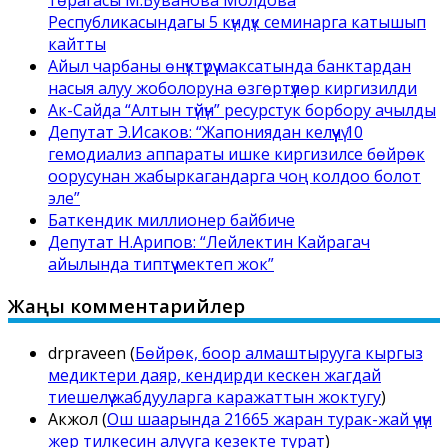
Республикасындагы 5 күндүк семинарга катышып
кайтты
Айыл чарбаны өнүктүрүү максатында банктардан
насыя алуу жоболоруна өзгөртүүлөр киргизилди
Ак-Сайда “Алтын түйүн” ресурстук борбору ачылды
Депутат Э.Исаков: “Жапониядан келүүчү 10
гемодиализ аппараты ишке киргизилсе бөйрөк
оорусунан жабыркагандарга чоң колдоо болот
эле”
Баткендик миллионер байбиче
Депутат Н.Арипов: “Лейлектин Кайрагач
айылында типтүү мектеп жок”
Жаңы комментарийлер
drpraveen
(
Бөйрөк, боор алмаштырууга кыргыз
медиктери даяр, кендирди кескен жагдай
тиешелүү жабдууларга каражаттын жоктугу
)
Акжол
(
Ош шаарында 21665 жаран турак-жай үчүн
жер тилкесин алууга кезекте турат
)