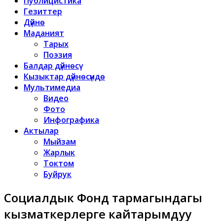
Публицистика
Гезиттер
Дүйнө
Маданият
Тарых
Поэзия
Балдар дүйнөсү
Кызыктар дүйнөсүндө
Мультимедиа
Видео
Фото
Инфографика
Актылар
Мыйзам
Жарлык
Токтом
Буйрук
Социалдык Фонд тармагындагы
кызматкерлерге кайтарымдуу