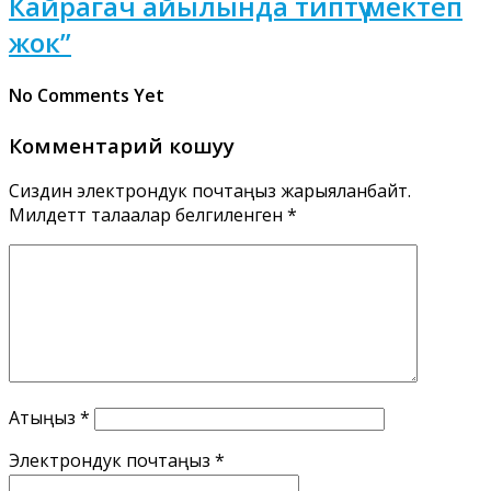
Кайрагач айылында типтүү мектеп
жок”
No Comments Yet
Комментарий кошуу
Сиздин электрондук почтаңыз жарыяланбайт.
Милдеттүү талаалар белгиленген
*
Атыңыз
*
Электрондук почтаңыз
*