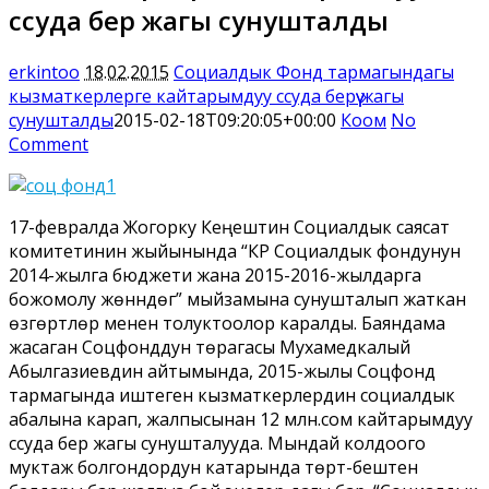
ссуда берүү жагы сунушталды
erkintoo
18.02.2015
Социалдык Фонд тармагындагы
кызматкерлерге кайтарымдуу ссуда берүү жагы
сунушталды
2015-02-18T09:20:05+00:00
Коом
No
Comment
17-февралда Жогорку Кеңештин Социалдык саясат
комитетинин жыйынында “КР Социалдык фондунун
2014-жылга бюджети жана 2015-2016-жылдарга
божомолу жөнүнүдөгү” мыйзамына сунушталып жаткан
өзгөртүүлөр менен толуктоолор каралды. Баяндама
жасаган Соцфонддун төрагасы Мухамедкалый
Абылгазиевдин айтымында, 2015-жылы Соцфонд
тармагында иштеген кызматкерлердин социалдык
абалына карап, жалпысынан 12 млн.сом кайтарымдуу
ссуда берүү жагы сунушталууда. Мындай колдоого
муктаж болгондордун катарында төрт-бештен