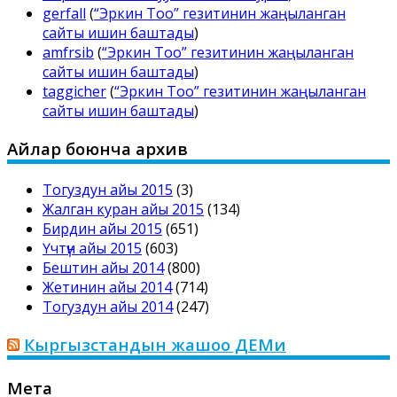
gerfall
(
“Эркин Тоо” гезитинин жаңыланган
сайты ишин баштады
)
amfrsib
(
“Эркин Тоо” гезитинин жаңыланган
сайты ишин баштады
)
taggicher
(
“Эркин Тоо” гезитинин жаңыланган
сайты ишин баштады
)
Айлар боюнча архив
Тогуздун айы 2015
(3)
Жалган куран айы 2015
(134)
Бирдин айы 2015
(651)
Үчтүн айы 2015
(603)
Бештин айы 2014
(800)
Жетинин айы 2014
(714)
Тогуздун айы 2014
(247)
Кыргызстандын жашоо ДЕМи
Мета