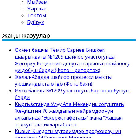
Мыйзам
Жарлык
Токтом
Буйрук
Жаңы жазуулар
Өкмөт башчы Темир Сариев Бишкек
шаарындагы №1209 шайлоо участогунда
Жогорку Кеңештин депутаттарынын шайлоосу
үчүн добуш берди (Фото – репортаж)
Жалал-Абадда шайлоо процесси мыкты
уюшкандыкта өтүүдө (Фото баян)
Өлкө башчы №1209 участогуна барып добушун
берди
Кыргызстанда Улуу Ата Мекендик согуштагы
Жеңиштин 70 жылдыгын майрамдоонун
алкагында “Эскерүү эстафетасы” жана “Жашыл
толкун” акциялары болот
Кызыл-Кыядагы мугалимдер профсоюзунун
төрагасы М.Буванова Молдова