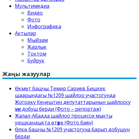
Мультимедиа
Видео
Фото
Инфографика
Актылар
Мыйзам
Жарлык
Токтом
Буйрук
Жаңы жазуулар
Өкмөт башчы Темир Сариев Бишкек
шаарындагы №1209 шайлоо участогунда
Жогорку Кеңештин депутаттарынын шайлоосу
үчүн добуш берди (Фото – репортаж)
Жалал-Абадда шайлоо процесси мыкты
уюшкандыкта өтүүдө (Фото баян)
Өлкө башчы №1209 участогуна барып добушун
берди