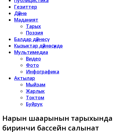
Публицистика
Гезиттер
Дүйнө
Маданият
Тарых
Поэзия
Балдар дүйнөсү
Кызыктар дүйнөсүндө
Мультимедиа
Видео
Фото
Инфографика
Актылар
Мыйзам
Жарлык
Токтом
Буйрук
Нарын шаарынын тарыхында
биринчи бассейн салынат