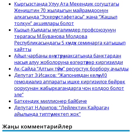
Кыргызстанда Улуу Ата Мекендик согуштагы
Жеңиштин 70 жылдыгын майрамдоонун
алкагында “Эскерүү эстафетасы” жана “Жашыл
толкун” акциялары болот
Кызыл-Кыядагы мугалимдер профсоюзунун
төрагасы М.Буванова Молдова
Республикасындагы 5 күндүк семинарга катышып
кайтты
Айыл чарбаны өнүктүрүү максатында банктардан
насыя алуу жоболоруна өзгөртүүлөр киргизилди
Ак-Сайда “Алтын түйүн” ресурстук борбору ачылды
Депутат Э.Исаков: “Жапониядан келүүчү 10
гемодиализ аппараты ишке киргизилсе бөйрөк
оорусунан жабыркагандарга чоң колдоо болот
эле”
Баткендик миллионер байбиче
Депутат Н.Арипов: “Лейлектин Кайрагач
айылында типтүү мектеп жок”
Жаңы комментарийлер