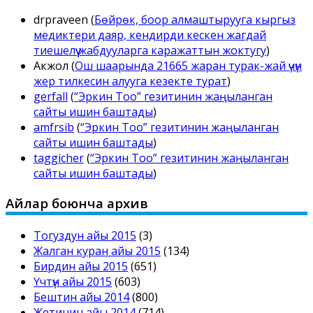
drpraveen
(
Бөйрөк, боор алмаштырууга кыргыз
медиктери даяр, кендирди кескен жагдай
тиешелүү жабдууларга каражаттын жоктугу
)
Акжол
(
Ош шаарында 21665 жаран турак-жай үчүн
жер тилкесин алууга кезекте турат
)
gerfall
(
“Эркин Тоо” гезитинин жаңыланган
сайты ишин баштады
)
amfrsib
(
“Эркин Тоо” гезитинин жаңыланган
сайты ишин баштады
)
taggicher
(
“Эркин Тоо” гезитинин жаңыланган
сайты ишин баштады
)
Айлар боюнча архив
Тогуздун айы 2015
(3)
Жалган куран айы 2015
(134)
Бирдин айы 2015
(651)
Үчтүн айы 2015
(603)
Бештин айы 2014
(800)
Жетинин айы 2014
(714)