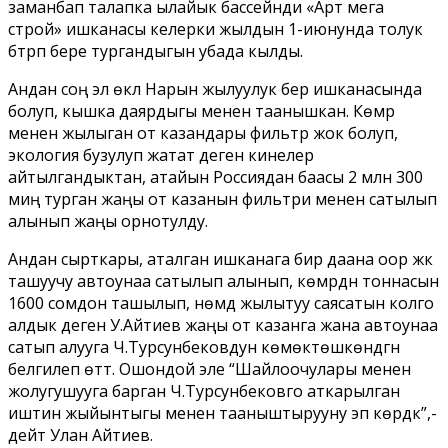
заманбап талапка ылайык бассейнди «Арт мега
строй» ишканасы келерки жылдын 1-июнунда толук
бүтүрүп бере тургандыгын убада кылды.
Андан соң эл өкүлү Нарын жылуулук берүү ишканасында
болуп, кышка даярдыгы менен таанышкан. Көмүр
менен жылыган от казандары фильтр жок болуп,
экология бузулуп жатат деген кинелер
айтылгандыктан, атайын Россиядан баасы 2 млн 300
миң турган жаңы от казанын фильтри менен сатылып
алынып жаңы орнотулду.
Андан сырткары, аталган ишканага бир даана оор жүк
ташуучу автоунаа сатылып алынып, көмүрдүн тоннасын
1600 сомдон ташылып, үнөмдүү жылытуу саясатын колго
алдык деген У.Айтиев жаңы от казанга жана автоунаа
сатып алууга Ч.Турсунбековдун көмөктөшкөндүгүн
белгилеп өттү. Ошондой эле “Шайлоочулары менен
жолугушууга барган Ч.Турсунбековго аткарылган
иштин жыйынтыгы менен тааныштырууну эп көрдүк”,-
дейт Улан Айтиев.