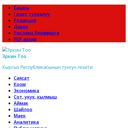
Башкы
Гезит тууралуу
Редакция
Дарек
Реклама берүүчүлөргө
PDF архив
Эркин Тоо
Кыргыз Республикасынын тунгуч гезити
Саясат
Коом
Экономика
Сот, укук, кылмыш
Аймак
Шайлоо
Маек
Аналитика