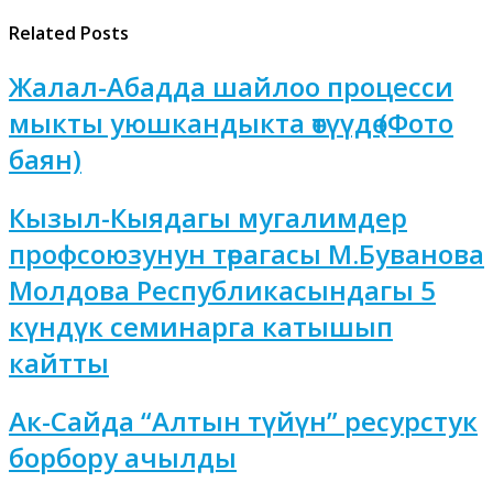
Related Posts
Жалал-Абадда шайлоо процесси
мыкты уюшкандыкта өтүүдө (Фото
баян)
Кызыл-Кыядагы мугалимдер
профсоюзунун төрагасы М.Буванова
Молдова Республикасындагы 5
күндүк семинарга катышып
кайтты
Ак-Сайда “Алтын түйүн” ресурстук
борбору ачылды