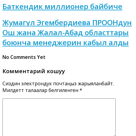
Баткендик миллионер байбиче
Жумагүл Эгембердиева ПРООНдун
Ош жана Жалал-Абад областтары
боюнча менеджерин кабыл алды
No Comments Yet
Комментарий кошуу
Сиздин электрондук почтаңыз жарыяланбайт.
Милдеттүү талаалар белгиленген
*