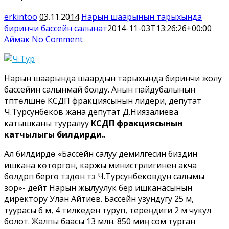
erkintoo
03.11.2014
Нарын шаарынын тарыхында
биринчи бассейн салынат
2014-11-03T13:26:26+00:00
Аймак
No Comment
Нарын шаарында шаардын тарыхында биринчи жолу
бассейин салынмай болду. Анын пайдубалынын
түптөлүшүнө КСДП фракциясынын лидери, депутат
Ч.Турсунбеков жана депутат Д.Ниязалиева
катышканы тууралуу
КСДП фракциясынын
катчылыгы билдирди.
.
Ал билдирүүдө «Бассейн салуу демилгесин биздин
ишкана көтөргөн, каржы министрлигинен акча
бөлдүрүп берүүгө түздөн түз Ч.Турсунбековдун салымы
зор»- дейт Нарын жылуулук берүү ишканасынын
директору Улан Айтиев. Бассейн узундугу 25 м,
туурасы 6 м, 4 тилкеден туруп, тереңдиги 2 м чукул
болот. Жалпы баасы 13 млн. 850 миң сом турган