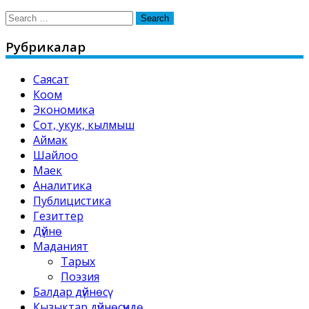
Search
for:
Рубрикалар
Саясат
Коом
Экономика
Сот, укук, кылмыш
Аймак
Шайлоо
Маек
Аналитика
Публицистика
Гезиттер
Дүйнө
Маданият
Тарых
Поэзия
Балдар дүйнөсү
Кызыктар дүйнөсүндө