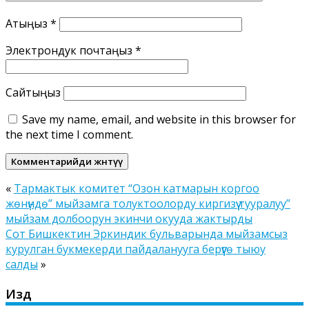
Атыңыз
*
Электрондук почтаңыз
*
Сайтыңыз
Save my name, email, and website in this browser for
the next time I comment.
«
Тармактык комитет “Озон катмарын коргоо
жөнүндө” мыйзамга толуктоолорду киргизүү тууралуу”
мыйзам долбоорун экинчи окууда жактырды
Сот Бишкектин Эркиндик бульварында мыйзамсыз
курулган букмекерди пайдаланууга берүүгө тыюу
салды
»
Издөө