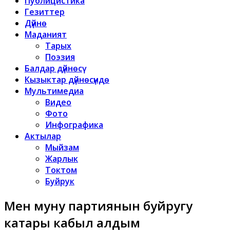
Публицистика
Гезиттер
Дүйнө
Маданият
Тарых
Поэзия
Балдар дүйнөсү
Кызыктар дүйнөсүндө
Мультимедиа
Видео
Фото
Инфографика
Актылар
Мыйзам
Жарлык
Токтом
Буйрук
Мен муну партиянын буйругу
катары кабыл алдым