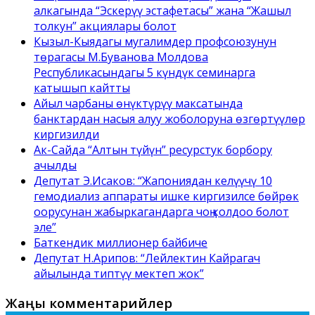
алкагында “Эскерүү эстафетасы” жана “Жашыл
толкун” акциялары болот
Кызыл-Кыядагы мугалимдер профсоюзунун
төрагасы М.Буванова Молдова
Республикасындагы 5 күндүк семинарга
катышып кайтты
Айыл чарбаны өнүктүрүү максатында
банктардан насыя алуу жоболоруна өзгөртүүлөр
киргизилди
Ак-Сайда “Алтын түйүн” ресурстук борбору
ачылды
Депутат Э.Исаков: “Жапониядан келүүчү 10
гемодиализ аппараты ишке киргизилсе бөйрөк
оорусунан жабыркагандарга чоң колдоо болот
эле”
Баткендик миллионер байбиче
Депутат Н.Арипов: “Лейлектин Кайрагач
айылында типтүү мектеп жок”
Жаңы комментарийлер