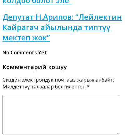
колдоо болот эле”
Депутат Н.Арипов: “Лейлектин
Кайрагач айылында типтүү
мектеп жок”
No Comments Yet
Комментарий кошуу
Сиздин электрондук почтаңыз жарыяланбайт.
Милдеттүү талаалар белгиленген
*