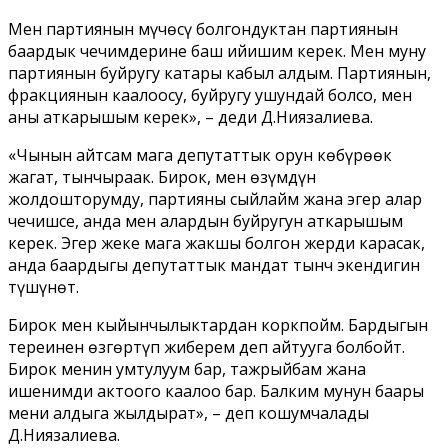
Мен партиянын мүчөсү болгондуктан партиянын
баардык чечимдерине баш ийишим керек. Мен муну
партиянын буйругу катары кабыл алдым. Партиянын,
фракциянын каалоосу, буйругу ушундай болсо, мен
аны аткарышым керек», – деди Д.Ниязалиева.
«Чынын айтсам мага депутаттык орун көбүрөөк
жагат, тынчыраак. Бирок, мен өзүмдүн
жолдошторумду, партияны сыйлайм жана эгер алар
чечишсе, анда мен алардын буйругун аткарышым
керек. Эгер жеке мага жакшы болгон жерди карасак,
анда баардыгы депутаттык мандат тынч экендигин
түшүнөт.
Бирок мен кыйынчылыктардан коркпойм. Бардыгын
тереңинен өзгөртүп жиберем деп айтууга болбойт.
Бирок менин умтулуум бар, тажрыйбам жана
ишенимди актоого каалоо бар. Балким мунун баары
мени алдыга жылдырат», – деп кошумчалады
Д.Ниязалиева.