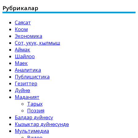
for:
Рубрикалар
Саясат
Коом
Экономика
Сот, укук, кылмыш
Аймак
Шайлоо
Маек
Аналитика
Публицистика
Гезиттер
Дүйнө
Маданият
Тарых
Поэзия
Балдар дүйнөсү
Кызыктар дүйнөсүндө
Мультимедиа
Видео