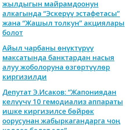
жылдыгын майрамдоонун
алкагында “Эскерүү эстафетасы”
жана “Жашыл толкун” акциялары
болот
Айыл чарбаны өнүктүрүү
максатында банктардан насыя
алуу жоболоруна өзгөртүүлөр
киргизилди
Депутат Э.Исаков: “Жапониядан
келүүчү 10 гемодиализ аппараты
ишке киргизилсе бөйрөк
оорусунан жабыркагандарга чоң