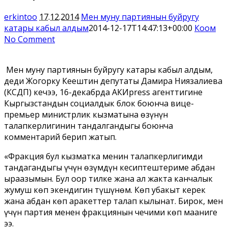
erkintoo
17.12.2014
Мен муну партиянын буйругу
катары кабыл алдым
2014-12-17T14:47:13+00:00
Коом
No Comment
Мен муну партиянын буйругу катары кабыл алдым,
деди Жогорку Кеңештин депутаты Дамира Ниязалиева
(КСДП) кечээ, 16-декабрда АКИpress агенттигине
Кыргызстандын социалдык блок боюнча вице-
премьер министрлик кызматына өзүнүн
талапкерлигинин тандалгандыгы боюнча
комментарий берип жатып.
«Фракция бул кызматка менин талапкерлигимди
тандагандыгы үчүн өзүмдүн кесиптештериме абдан
ыраазымын. Бул оор тилке жана ал жакта канчалык
жумуш көп экендигин түшүнөм. Көп убакыт керек
жана абдан көп аракеттер талап кылынат. Бирок, мен
үчүн партия менен фракциянын чечими көп мааниге
ээ.