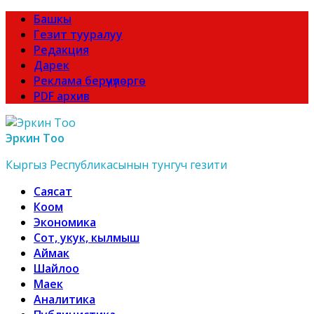
Башкы
Гезит тууралуу
Редакция
Дарек
Реклама берүүчүлөргө
PDF архив
Эркин Тоо
Кыргыз Республикасынын тунгуч гезити
Саясат
Коом
Экономика
Сот, укук, кылмыш
Аймак
Шайлоо
Маек
Аналитика