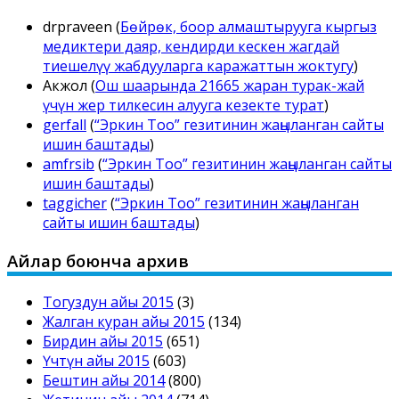
drpraveen
(
Бөйрөк, боор алмаштырууга кыргыз
медиктери даяр, кендирди кескен жагдай
тиешелүү жабдууларга каражаттын жоктугу
)
Акжол
(
Ош шаарында 21665 жаран турак-жай
үчүн жер тилкесин алууга кезекте турат
)
gerfall
(
“Эркин Тоо” гезитинин жаңыланган сайты
ишин баштады
)
amfrsib
(
“Эркин Тоо” гезитинин жаңыланган сайты
ишин баштады
)
taggicher
(
“Эркин Тоо” гезитинин жаңыланган
сайты ишин баштады
)
Айлар боюнча архив
Тогуздун айы 2015
(3)
Жалган куран айы 2015
(134)
Бирдин айы 2015
(651)
Үчтүн айы 2015
(603)
Бештин айы 2014
(800)