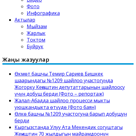
Фото
Инфографика
Актылар
Мыйзам
Жарлык
Токтом
Буйрук
Жаңы жазуулар
Өкмөт башчы Темир Сариев Бишкек
шаарындагы №1209 шайлоо участогунда
Жогорку Кеңештин депутаттарынын шайлоосу
үчүн добуш берди (Фото – репортаж)
Жалал-Абадда шайлоо процесси мыкты
уюшкандыкта өтүүдө (Фото баян)
Өлкө башчы №1209 участогуна барып добушун
берди
Кыргызстанда Улуу Ата Мекендик согуштагы
Жеңиштин 70 жылдыгын майрамдоонун