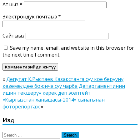
Атыңыз
*
Электрондук почтаңыз
*
Сайтыңыз
Save my name, email, and website in this browser for
the next time I comment.
«
Депутат К.Рыспаев Казакстанга суу кое берүүнү
көзөмөлдөө боюнча суу чарба Департаментинин
ишин текшерүү керек деп эсептейт
«Кыргызстан ханышасы-2014» сынагынан
фоторепортаж
»
Издөө
Search