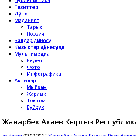
Публицистика
Гезиттер
Дүйнө
Маданият
Тарых
Поэзия
Балдар дүйнөсү
Кызыктар дүйнөсүндө
Мультимедиа
Видео
Фото
Инфографика
Актылар
Мыйзам
Жарлык
Токтом
Буйрук
Жанарбек Акаев Кыргыз Республик
erkintoo
02.02.2015
Жанарбек Акаев Кыргыз Республика