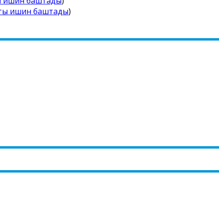
ы ишин баштады
)
йты ишин баштады
)