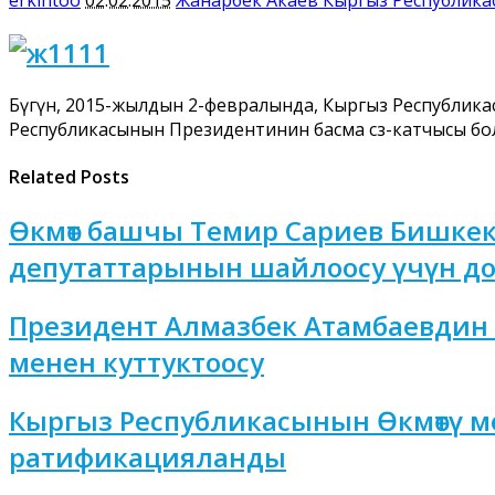
Бүгүн, 2015-жылдын 2-февралында, Кыргыз Республи
Республикасынын Президентинин басма сөз-катчысы бо
Related Posts
Өкмөт башчы Темир Сариев Бишке
депутаттарынын шайлоосу үчүн до
Президент Алмазбек Атамбаевдин
менен куттуктоосу
Кыргыз Республикасынын Өкмөтү м
ратификацияланды