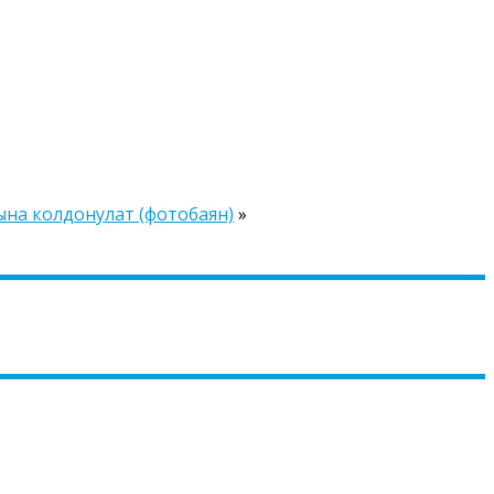
на колдонулат (фотобаян)
»