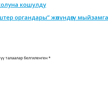
колуна кошулду
р органдары” жөнүндөгү мыйзамга т
үү талаалар белгиленген
*