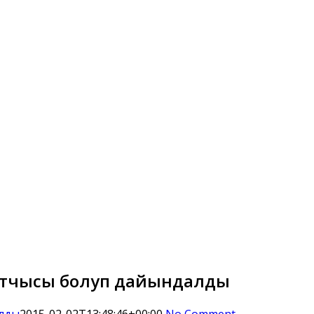
катчысы болуп дайындалды
алды
2015-02-02T13:48:46+00:00
No Comment