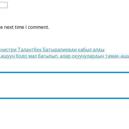
he next time I comment.
инистри Талантбек Батыралиевди кабыл алды
ашуун бодо мал багылып, алар окуучулардын тамак-ашы