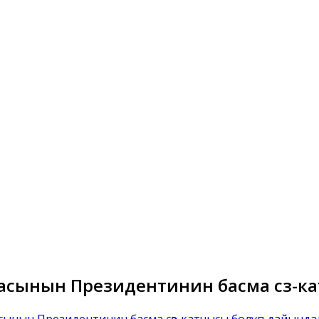
асынын Президентинин басма сөз-
сынын Президентинин басма сөз-катчысы болуп дайынд