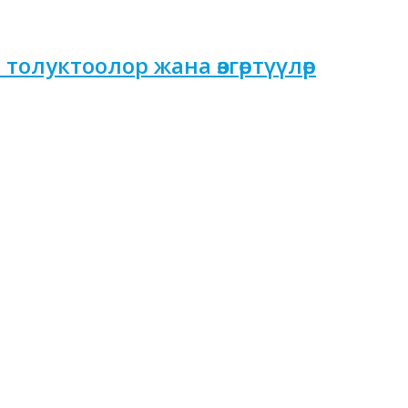
олуктоолор жана өзгөртүүлөр