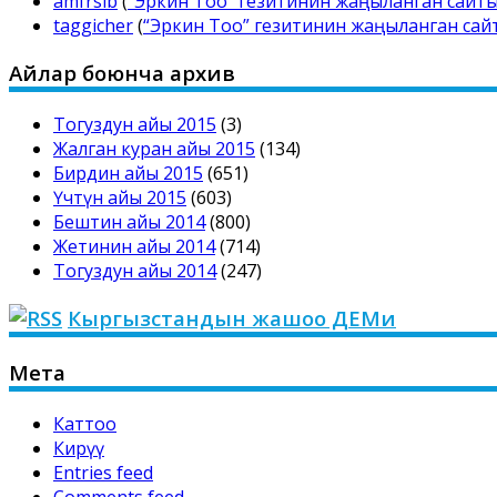
amfrsib
(
“Эркин Тоо” гезитинин жаңыланган сайт
taggicher
(
“Эркин Тоо” гезитинин жаңыланган са
Айлар боюнча архив
Тогуздун айы 2015
(3)
Жалган куран айы 2015
(134)
Бирдин айы 2015
(651)
Үчтүн айы 2015
(603)
Бештин айы 2014
(800)
Жетинин айы 2014
(714)
Тогуздун айы 2014
(247)
Кыргызстандын жашоо ДЕМи
Мета
Каттоо
Кирүү
Entries feed