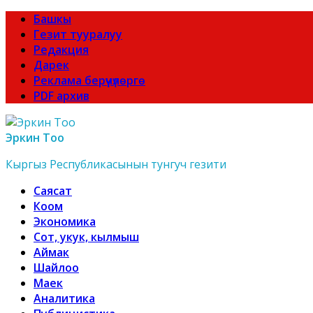
Башкы
Гезит тууралуу
Редакция
Дарек
Реклама берүүчүлөргө
PDF архив
Эркин Тоо
Кыргыз Республикасынын тунгуч гезити
Саясат
Коом
Экономика
Сот, укук, кылмыш
Аймак
Шайлоо
Маек
Аналитика