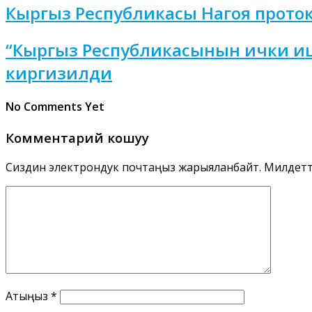
Кыргыз Республикасы Нагоя прото
“Кыргыз Республикасынын ички иште
киргизилди
No Comments Yet
Комментарий кошуу
Сиздин электрондук почтаңыз жарыяланбайт.
Милдетт
Атыңыз
*