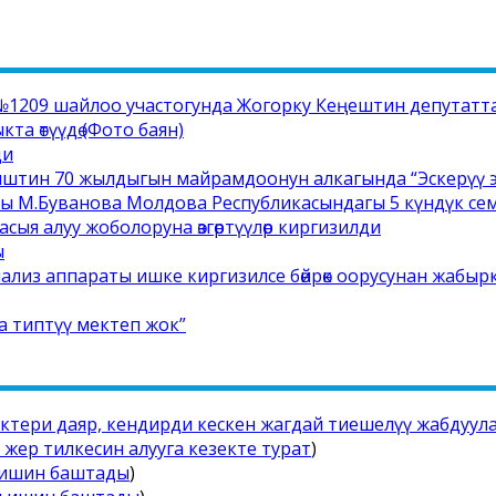
1209 шайлоо участогунда Жогорку Кеңештин депутатта
а өтүүдө (Фото баян)
ди
иштин 70 жылдыгын майрамдоонун алкагында “Эскерүү э
сы М.Буванова Молдова Республикасындагы 5 күндүк с
сыя алуу жоболоруна өзгөртүүлөр киргизилди
ы
ализ аппараты ишке киргизилсе бөйрөк оорусунан жабыр
а типтүү мектеп жок”
иктери даяр, кендирди кескен жагдай тиешелүү жабдуул
жер тилкесин алууга кезекте турат
)
 ишин баштады
)