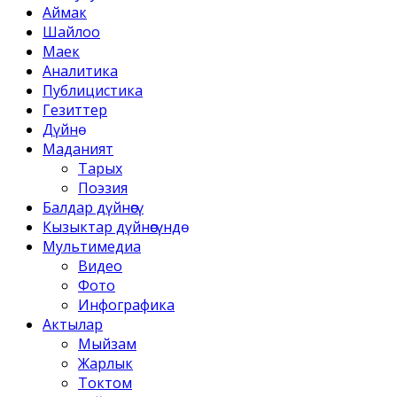
Аймак
Шайлоо
Маек
Аналитика
Публицистика
Гезиттер
Дүйнө
Маданият
Тарых
Поэзия
Балдар дүйнөсү
Кызыктар дүйнөсүндө
Мультимедиа
Видео
Фото
Инфографика
Актылар
Мыйзам
Жарлык
Токтом