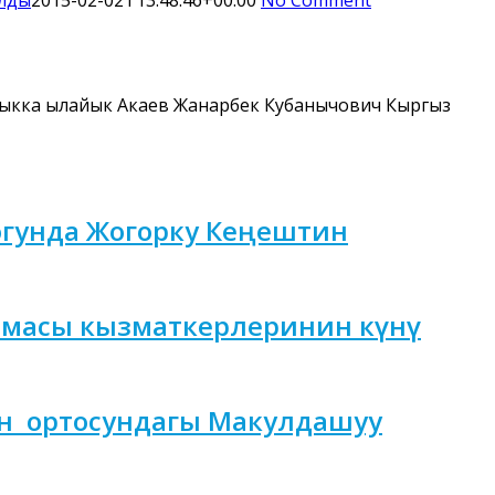
ыкка ылайык Акаев Жанарбек Кубанычович Кыргыз
гунда Жогорку Кеңештин
емасы кызматкерлеринин күнү
үн ортосундагы Макулдашуу