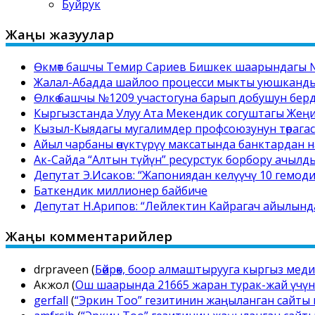
Буйрук
Жаңы жазуулар
Өкмөт башчы Темир Сариев Бишкек шаарындагы №
Жалал-Абадда шайлоо процесси мыкты уюшкандыкт
Өлкө башчы №1209 участогуна барып добушун бер
Кыргызстанда Улуу Ата Мекендик согуштагы Жең
Кызыл-Кыядагы мугалимдер профсоюзунун төрага
Айыл чарбаны өнүктүрүү максатында банктардан на
Ак-Сайда “Алтын түйүн” ресурстук борбору ачылд
Депутат Э.Исаков: “Жапониядан келүүчү 10 гемоди
Баткендик миллионер байбиче
Депутат Н.Арипов: “Лейлектин Кайрагач айылынд
Жаңы комментарийлер
drpraveen
(
Бөйрөк, боор алмаштырууга кыргыз мед
Акжол
(
Ош шаарында 21665 жаран турак-жай үчүн 
gerfall
(
“Эркин Тоо” гезитинин жаңыланган сайты