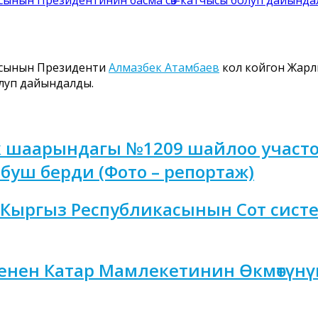
касынын Президенти
Алмазбек Атамбаев
кол койгон Жарл
луп дайындалды.
к шаарындагы №1209 шайлоо участо
буш берди (Фото – репортаж)
 Кыргыз Республикасынын Сот сист
енен Катар Мамлекетинин Өкмөтүн