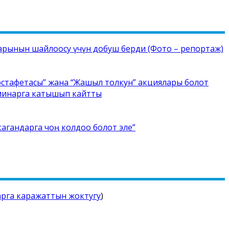
рынын шайлоосу үчүн добуш берди (Фото – репортаж)
стафетасы” жана “Жашыл толкун” акциялары болот
еминарга катышып кайтты
кагандарга чоң колдоо болот эле”
арга каражаттын жоктугу
)