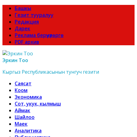
Башкы
Гезит тууралуу
Редакция
Дарек
Реклама берүүчүлөргө
PDF архив
Эркин Тоо
Кыргыз Республикасынын тунгуч гезити
Саясат
Коом
Экономика
Сот, укук, кылмыш
Аймак
Шайлоо
Маек
Аналитика