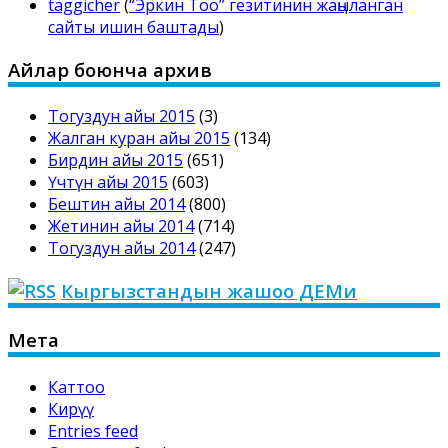
taggicher
(
“Эркин Тоо” гезитинин жаңыланган
сайты ишин баштады
)
Айлар боюнча архив
Тогуздун айы 2015
(3)
Жалган куран айы 2015
(134)
Бирдин айы 2015
(651)
Үчтүн айы 2015
(603)
Бештин айы 2014
(800)
Жетинин айы 2014
(714)
Тогуздун айы 2014
(247)
Кыргызстандын жашоо ДЕМи
Мета
Каттоо
Кирүү
Entries feed