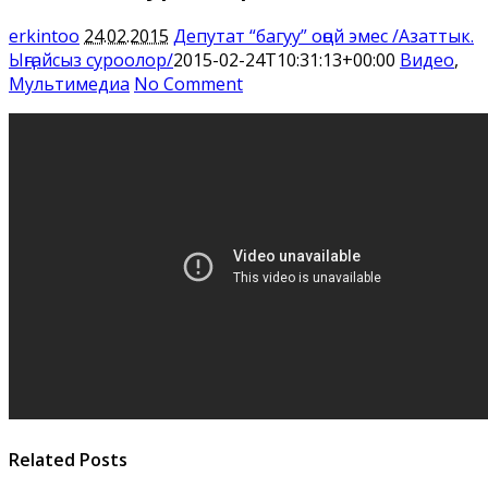
erkintoo
24.02.2015
Депутат “багуу” оңой эмес /Азаттык.
Ыңгайсыз суроолор/
2015-02-24T10:31:13+00:00
Видео
,
Мультимедиа
No Comment
Related Posts