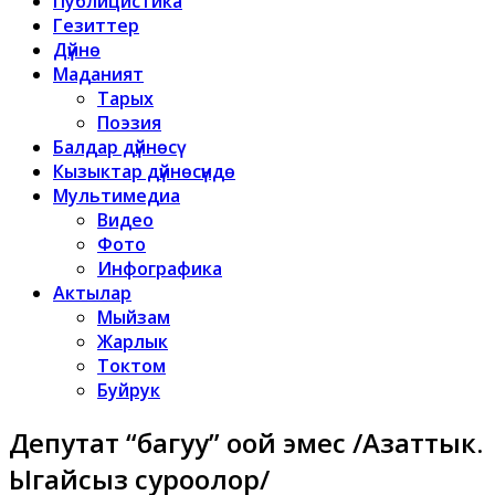
Публицистика
Гезиттер
Дүйнө
Маданият
Тарых
Поэзия
Балдар дүйнөсү
Кызыктар дүйнөсүндө
Мультимедиа
Видео
Фото
Инфографика
Актылар
Мыйзам
Жарлык
Токтом
Буйрук
Депутат “багуу” оңой эмес /Азаттык.
Ыңгайсыз суроолор/