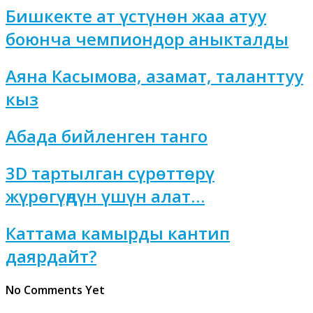
Бишкекте ат үстүнөн жаа атуу
боюнча чемпиондор аныкталды
Аяна Касымова, азамат, таланттуу
кыз
Абада бийленген танго
3D тартылган сүрөттөрү
жүрөгүңдүн үшүн алат…
Каттама камырды кантип
даярдайт?
No Comments Yet