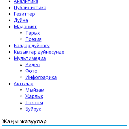
Аналитика
Публицистика
Гезиттер
Дүйнө
Маданият
Тарых
Поэзия
Балдар дүйнөсү
Кызыктар дүйнөсүндө
Мультимедиа
Видео
Фото
Инфографика
Актылар
Мыйзам
Жарлык
Токтом
Буйрук
Жаңы жазуулар