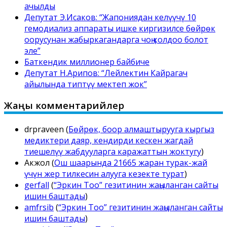
ачылды
Депутат Э.Исаков: “Жапониядан келүүчү 10
гемодиализ аппараты ишке киргизилсе бөйрөк
оорусунан жабыркагандарга чоң колдоо болот
эле”
Баткендик миллионер байбиче
Депутат Н.Арипов: “Лейлектин Кайрагач
айылында типтүү мектеп жок”
Жаңы комментарийлер
drpraveen
(
Бөйрөк, боор алмаштырууга кыргыз
медиктери даяр, кендирди кескен жагдай
тиешелүү жабдууларга каражаттын жоктугу
)
Акжол
(
Ош шаарында 21665 жаран турак-жай
үчүн жер тилкесин алууга кезекте турат
)
gerfall
(
“Эркин Тоо” гезитинин жаңыланган сайты
ишин баштады
)
amfrsib
(
“Эркин Тоо” гезитинин жаңыланган сайты
ишин баштады
)