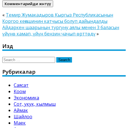
«
Темир Жумакадыров Кыргыз Республикасынын
Коргоо кеңешинин катчысы болуп дайындалды
Айдаркен шаарынын тургуну аялы менен 3 баласын
үйүнө камап, үйүн бензин чачып өрттөдү
»
Издөө
Search
for:
Рубрикалар
Саясат
Коом
Экономика
Сот, укук, кылмыш
Аймак
Шайлоо
Маек