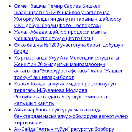
Өкмөт башчы Темир Сариев Бишкек
шаарындагы №1209 шайлоо участогунда
Жогорку Кеңештин депутаттарынын шайлоосу
үчүн добуш берди (Фото – репортаж)
Жалал-Абадда шайлоо процесси мыкты
уюшкандыкта өтүүдө (Фото баян)
Өлкө башчы №1209 участогуна барып добушун
берди
Кыргызстанда Улуу Ата Мекендик согуштагы
Жеңиштин 70 жылдыгын майрамдоонун
алкагында “Эскерүү эстафетасы” жана “Жашыл
толкун” акциялары болот
Кызыл-Кыядагы мугалимдер профсоюзунун
төрагасы М.Буванова Молдова
Республикасындагы 5 күндүк семинарга
катышып кайтты
Айыл чарбаны өнүктүрүү максатында
банктардан насыя алуу жоболоруна өзгөртүүлөр
киргизилди
Ак-Сайда “Алтын түйүн” ресурстук борбору