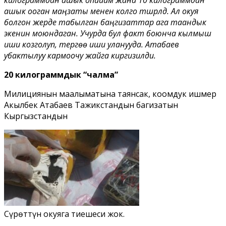
ашык ооган маңзаты менен колго түшүрүлдү. Ал окуя
болгон жерде табылган баңгизаттар ага таандык
экенин моюндаган. Учурда бул факт боюнча кылмыш
иши козголуп, тергөө иши уланууда. Атабаев
убактылуу кармоочу жайга киргизилди.
20 килограммдык “чалма”
​Милициянын маалыматына таянсак, коомдук ишмер
Акылбек Атабаев Тажикстандын баңгизатын
Кыргызстандын
Сүрөттүн окуяга тиешеси жок.