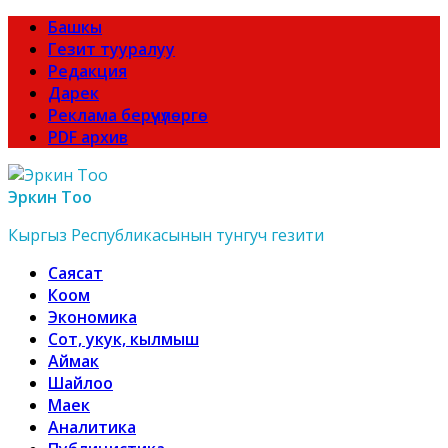
Башкы
Гезит тууралуу
Редакция
Дарек
Реклама берүүчүлөргө
PDF архив
Эркин Тоо
Кыргыз Республикасынын тунгуч гезити
Саясат
Коом
Экономика
Сот, укук, кылмыш
Аймак
Шайлоо
Маек
Аналитика