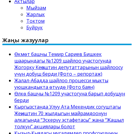
Актылар
Мыйзам
Жарлык
Токтом
Буйрук
Жаңы жазуулар
Өкмөт башчы Темир Сариев Бишкек
шаарындагы №1209 шайлоо участогунда
Жогорку Кеңештин депутаттарынын шайлоосу
үчүн добуш берди (Фото – репортаж)
Жалал-Абадда шайлоо процесси мыкты
уюшкандыкта өтүүдө (Фото баян)
Өлкө башчы №1209 участогуна барып добушун
берди
Кыргызстанда Улуу Ата Мекендик согуштагы
Жеңиштин 70 жылдыгын майрамдоонун
алкагында “Эскерүү эстафетасы” жана “Жашыл
толкун” акциялары болот
Кызыл-Кыядагы мугалимдер профсоюзунун