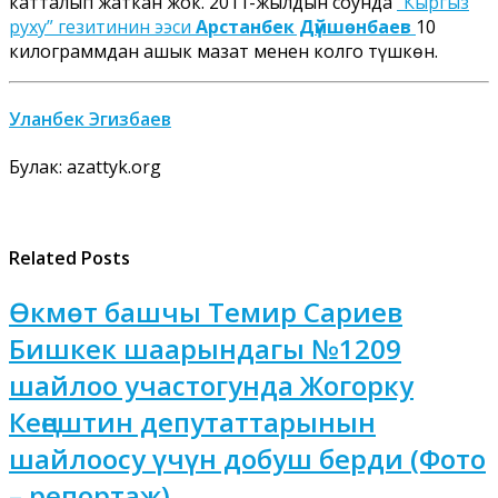
катталып жаткан жок. 2011-жылдын соңунда
“Кыргыз
руху” гезитинин ээси
Арстанбек Дүйшөнбаев
10
килограммдан ашык маңзат менен колго түшкөн.
Уланбек Эгизбаев
Булак: azattyk.org
Related Posts
Өкмөт башчы Темир Сариев
Бишкек шаарындагы №1209
шайлоо участогунда Жогорку
Кеңештин депутаттарынын
шайлоосу үчүн добуш берди (Фото
– репортаж)