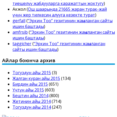
тиешелүү жабдууларга каражаттын жоктугу
)
Акжол
(
Ош шаарында 21665 жаран турак-жай
үчүн жер тилкесин алууга кезекте турат
)
gerfall
(
“Эркин Тоо” гезитинин жаңыланган сайты
ишин баштады
)
amfrsib
(
“Эркин Тоо” гезитинин жаңыланган сайты
ишин баштады
)
taggicher
(
“Эркин Тоо” гезитинин жаңыланган
сайты ишин баштады
)
Айлар боюнча архив
Тогуздун айы 2015
(3)
Жалган куран айы 2015
(134)
Бирдин айы 2015
(651)
Үчтүн айы 2015
(603)
Бештин айы 2014
(800)
Жетинин айы 2014
(714)
Тогуздун айы 2014
(247)