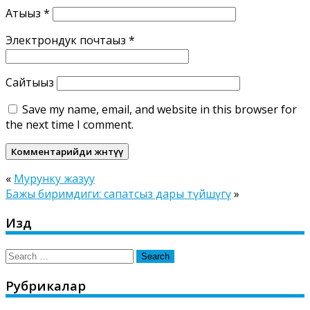
Атыңыз
*
Электрондук почтаңыз
*
Сайтыңыз
Save my name, email, and website in this browser for
the next time I comment.
«
Мурунку жазуу
Бажы биримдиги: сапатсыз дары түйшүгү
»
Издөө
Search
for:
Рубрикалар