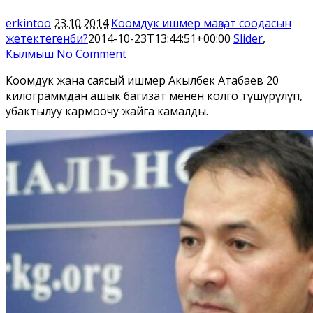
erkintoo
23.10.2014
Коомдук ишмер маңзат соодасын
жетектегенби?
2014-10-23T13:44:51+00:00
Slider
,
Кылмыш
No Comment
Коомдук жана саясый ишмер Акылбек Атабаев 20
килограммдан ашык баңгизат менен колго түшүрүлүп,
убактылуу кармоочу жайга камалды.