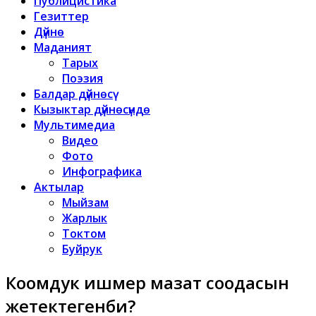
Публицистика
Гезиттер
Дүйнө
Маданият
Тарых
Поэзия
Балдар дүйнөсү
Кызыктар дүйнөсүндө
Мультимедиа
Видео
Фото
Инфографика
Актылар
Мыйзам
Жарлык
Токтом
Буйрук
Коомдук ишмер маңзат соодасын
жетектегенби?