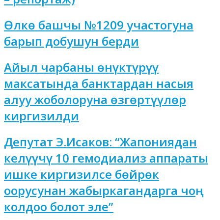
Өлкө башчы №1209 участогуна
барып добушун берди
Айыл чарбаны өнүктүрүү
максатында банктардан насыя
алуу жоболоруна өзгөртүүлөр
киргизилди
Депутат Э.Исаков: “Жапониядан
келүүчү 10 гемодиализ аппараты
ишке киргизилсе бөйрөк
оорусунан жабыркагандарга чоң
колдоо болот эле”