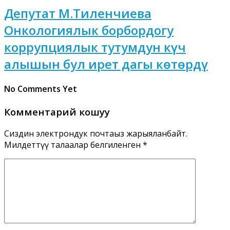
Депутат М.Тиленчиева
Онкологиялык борбордогу
коррупциялык тутумдун күч
алышын бул ирет дагы көтөрдү
No Comments Yet
Комментарий кошуу
Сиздин электрондук почтаңыз жарыяланбайт.
Милдеттүү талаалар белгиленген
*