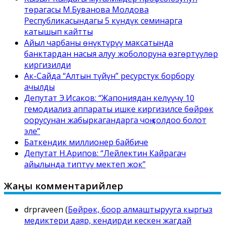
төрагасы М.Буванова Молдова
Республикасындагы 5 күндүк семинарга
катышып кайтты
Айыл чарбаны өнүктүрүү максатында
банктардан насыя алуу жоболоруна өзгөртүүлөр
киргизилди
Ак-Сайда “Алтын түйүн” ресурстук борбору
ачылды
Депутат Э.Исаков: “Жапониядан келүүчү 10
гемодиализ аппараты ишке киргизилсе бөйрөк
оорусунан жабыркагандарга чоң колдоо болот
эле”
Баткендик миллионер байбиче
Депутат Н.Арипов: “Лейлектин Кайрагач
айылында типтүү мектеп жок”
Жаңы комментарийлер
drpraveen
(
Бөйрөк, боор алмаштырууга кыргыз
медиктери даяр, кендирди кескен жагдай