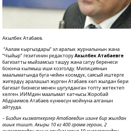
Акылбек Атабаев.
“А
алам кыргыздары” эл аралык журналынын жана
“Чыйыр” гезитинин редактору
Акылбек Атабаевге
баңгизатты мыйзамсыз ташуу жана сатуу беренеси
боюнча кылмыш иши козголду. Милициянын
маалыматында буга чейин коомдук, саясый иштерге
жигердүү аралашып жүргөн Атабаев көп жылдан бери
баңгизат бизнеси менен шугулданган топту жетектеп
келген. ИИМдин маалымат катчысы Жоробай
Абдраимов Атабаев күнөөсүн мойнуна алганын
айтууда.
– Биздин кызматкерлер Атабаевдин изине бир жылдан
ашык түшүштү. Акыры 10 кг 400 грамм героин, 2
килограммдан ашык опийим жана 10 килограммдан