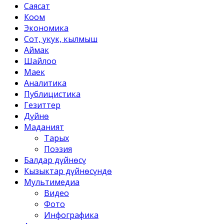
Саясат
Коом
Экономика
Сот, укук, кылмыш
Аймак
Шайлоо
Маек
Аналитика
Публицистика
Гезиттер
Дүйнө
Маданият
Тарых
Поэзия
Балдар дүйнөсү
Кызыктар дүйнөсүндө
Мультимедиа
Видео
Фото
Инфографика