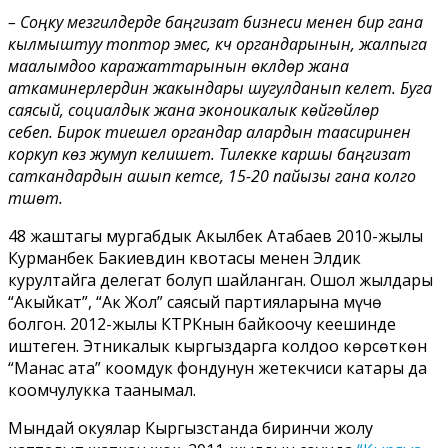
– Соңку мезгилдерде баңгизат бизнеси менен бир гана
кылмыштуу топтор эмес, күч органдарынын, жалпыга
маалымдоо каражаттарынын өкүлдөрү жана
аткаминерлердин жакындары шугулданып келет. Буга
саясый, социалдык жана эконоикалык көйгөйлөр
себеп. Бирок тиешелүү органдар алардын таасиринен
коркуп көз жумуп келишет. Тилекке каршы баңгизат
саткандардын ашып кетсе, 15-20 пайызы гана колго
түшөт.
48 жаштагы мургабдык Акылбек Атабаев 2010-жылы
Курманбек Бакиевдин квотасы менен Элдик
курултайга делегат болуп шайланган. Ошол жылдары
“Акыйкат”, “Ак Жол” саясый партияларына мүчө
болгон. 2012-жылы КТРКнын байкоочу кеңешинде
иштеген. Этникалык кыргыздарга колдоо көрсөткөн
“Манас ата” коомдук фондунун жетекчиси катары да
коомчулукка таанымал.
Мындай окуялар Кыргызстанда биринчи жолу