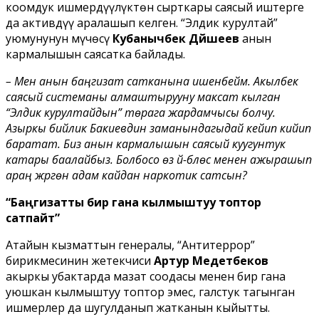
коомдук ишмердүүлүктөн сырткары саясый иштерге
да активдүү аралашып келген. “Элдик курултай”
уюмунунун мүчөсү
Кубанычбек Дүйшеев
анын
кармалышын саясатка байлады.
– Мен анын баңгизат сатканына ишенбейм. Акылбек
саясый системаны алмаштырууну максат кылган
“Элдик курултайдын” төрага жардамчысы болчу.
Азыркы бийлик Бакиевдин заманындагыдай кейип кийип
баратат. Биз анын кармалышын саясый куугунтук
катары баалайбыз. Болбосо өзү үй-бүлөсү менен ажырашып
араң жүргөн адам кайдан наркотик сатсын?
“Баңгизатты бир гана кылмыштуу топтор
сатпайт”
Атайын кызматтын генералы, “Антитеррор”
бирикмесинин жетекчиси
Артур Медетбеков
акыркы убактарда маңзат соодасы менен бир гана
уюшкан кылмыштуу топтор эмес, галстук тагынган
ишмерлер да шугулданып жатканын кыйытты.