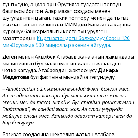
түштүгүнө, андар ары Орусияга пулдаган топтун
башчысы болгон. Алар маңзат соодасы менен
шугулданган цыган, тажик топтору менен да тыгыз
кызматташып келишкен. ИИМдин Баңгизатка каршы
күрөшүү башкармалыгы колго түшүрүлгөн
маңзаттардын
Кыргызстандагы болжолдуу баасы 120
миң, Орусияда 500 миң доллар экенин айтууда.
Деген менен Акылбек Атабаев жана анын жакындары
милициянын бул маалыматын жалган жалаа деп
четке кагууда. Атабаевдин жактоочусу
Динара
Медетова
бул фактыны мындайча төгүндөдү.
– Атабаевдин айтымында мындай факт болгон эмес.
Анын адвокаты катары бул маалыматтын жалган
экенин мен да тастыктайм. Бул атайын уюштурулган
“подстава”, эч кандай факт жок. Ал сурак учурунда
мойнуна алган эмес. Жанында адвокат катары мен да
бар болчумун.
Баңгизат соодасына шектелип жаткан Атабаев