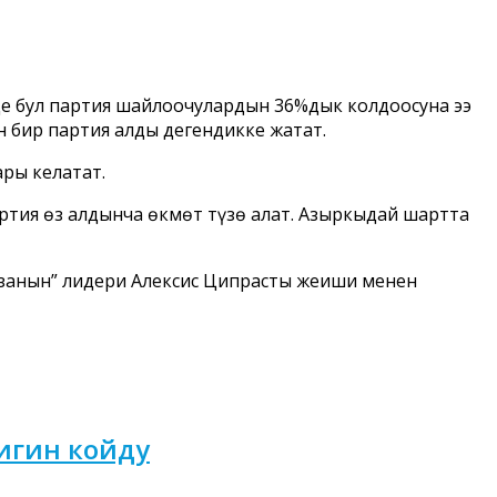
е бул партия шайлоочулардын 36%дык колдоосуна ээ
н бир партия алды дегендикке жатат.
ары келатат.
артия өз алдынча өкмөт түзө алат. Азыркыдай шартта
анын” лидери Алексис Ципрасты жеңиши менен
игин койду