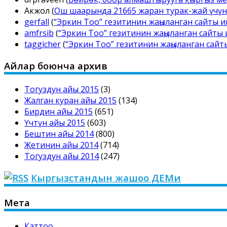
Акжол
(
Ош шаарында 21665 жаран турак-жай үчүн 
gerfall
(
“Эркин Тоо” гезитинин жаңыланган сайты
amfrsib
(
“Эркин Тоо” гезитинин жаңыланган сайт
taggicher
(
“Эркин Тоо” гезитинин жаңыланган сай
Айлар боюнча архив
Тогуздун айы 2015
(3)
Жалган куран айы 2015
(134)
Бирдин айы 2015
(651)
Үчтүн айы 2015
(603)
Бештин айы 2014
(800)
Жетинин айы 2014
(714)
Тогуздун айы 2014
(247)
Кыргызстандын жашоо ДЕМи
Мета
Каттоо