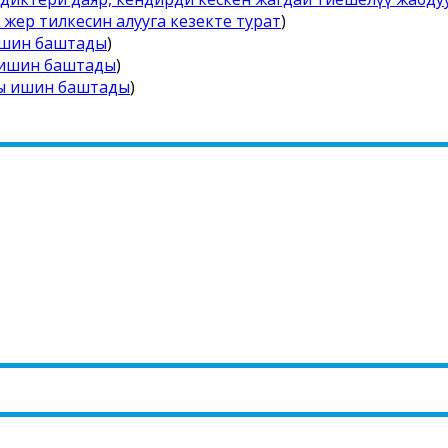
жер тилкесин алууга кезекте турат
)
 ишин баштады
)
ы ишин баштады
)
ты ишин баштады
)