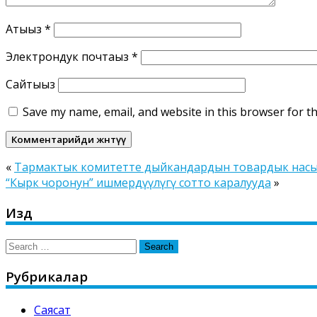
Атыңыз
*
Электрондук почтаңыз
*
Сайтыңыз
Save my name, email, and website in this browser for t
«
Тармактык комитетте дыйкандардын товардык насыя
“Кырк чоронун” ишмердүүлүгү сотто каралууда
»
Издөө
Search
for:
Рубрикалар
Саясат