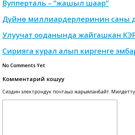
Вупперталь – “жашыл шаар”
Дүйнө миллиардерлеринин саны д
Улуучат ооданында жайгашкан КЭР 
Сирияга курал алып киргенге эмба
No Comments Yet
Комментарий кошуу
Сиздин электрондук почтаңыз жарыяланбайт.
Милдеттү