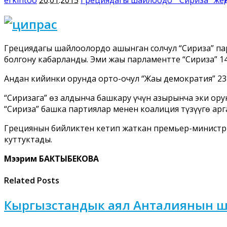
Грециядагы шайлоолордо ашынган солчул “Сириза” па
болгону кабарланды. Эми жаңы парламентте “Сириза” 1
Андан кийинки орунда орто-оңчул “Жаңы демократия” 23
“Сиризага” өз алдынча башкару үчүн азырынча эки ору
“Сириза” башка партиялар менен коалиция түзүүгө арг
Грециянын бийликтен кетип жаткан премьер-министр
куттуктады.
Мээрим БАКТЫБЕКОВА
Related Posts
Кыргызстандык аял Анталиянын ш