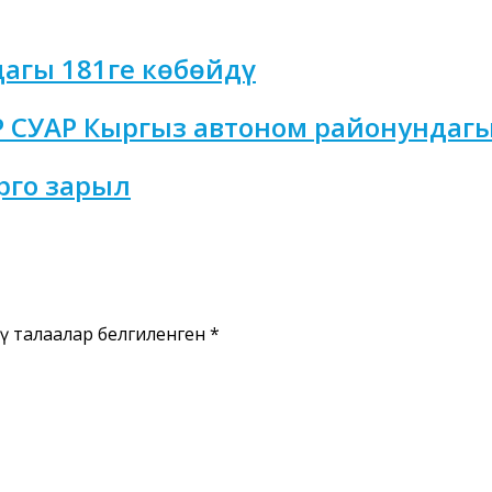
агы 181ге көбөйдү
СУАР Кыргыз автоном районундагы д
рго зарыл
ү талаалар белгиленген
*