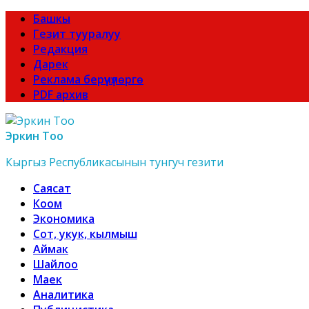
Башкы
Гезит тууралуу
Редакция
Дарек
Реклама берүүчүлөргө
PDF архив
Эркин Тоо
Кыргыз Республикасынын тунгуч гезити
Саясат
Коом
Экономика
Сот, укук, кылмыш
Аймак
Шайлоо
Маек
Аналитика