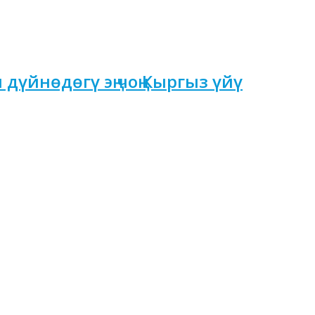
үйнөдөгү эң чоң Кыргыз үйү