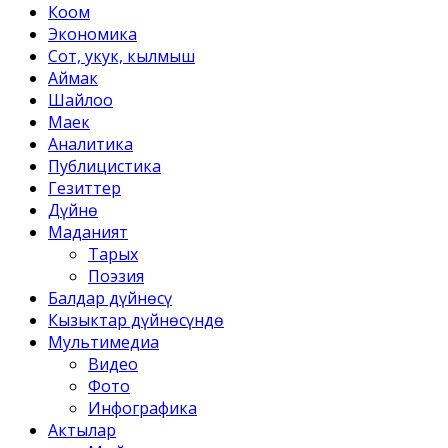
Коом
Экономика
Сот, укук, кылмыш
Аймак
Шайлоо
Маек
Аналитика
Публицистика
Гезиттер
Дүйнө
Маданият
Тарых
Поэзия
Балдар дүйнөсү
Кызыктар дүйнөсүндө
Мультимедиа
Видео
Фото
Инфографика
Актылар