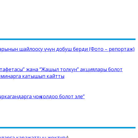
рынын шайлоосу үчүн добуш берди (Фото – репортаж)
стафетасы” жана “Жашыл толкун” акциялары болот
семинарга катышып кайтты
ркагандарга чоң колдоо болот эле”
уларга каражаттын жоктугу
)