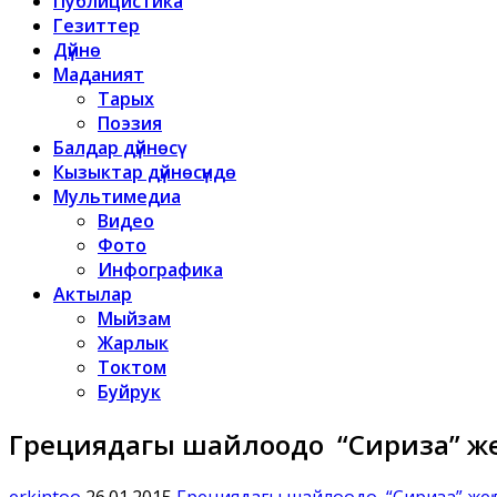
Публицистика
Гезиттер
Дүйнө
Маданият
Тарых
Поэзия
Балдар дүйнөсү
Кызыктар дүйнөсүндө
Мультимедиа
Видео
Фото
Инфографика
Актылар
Мыйзам
Жарлык
Токтом
Буйрук
Грециядагы шайлоодо “Сириза” же
erkintoo
26.01.2015
Грециядагы шайлоодо “Сириза” жең