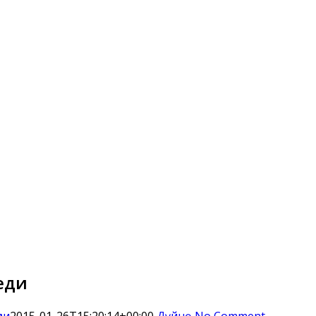
ңди
ди
2015-01-26T15:20:14+00:00
Дүйнө
No Comment