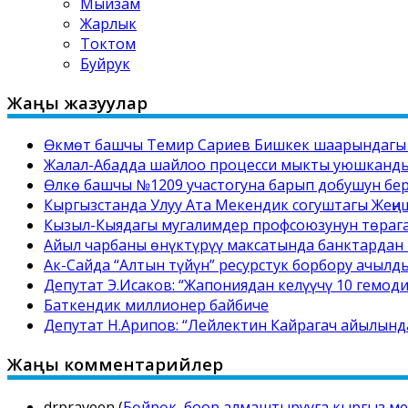
Мыйзам
Жарлык
Токтом
Буйрук
Жаңы жазуулар
Өкмөт башчы Темир Сариев Бишкек шаарындагы №
Жалал-Абадда шайлоо процесси мыкты уюшкандык
Өлкө башчы №1209 участогуна барып добушун бе
Кыргызстанда Улуу Ата Мекендик согуштагы Жеңи
Кызыл-Кыядагы мугалимдер профсоюзунун төрага
Айыл чарбаны өнүктүрүү максатында банктардан 
Ак-Сайда “Алтын түйүн” ресурстук борбору ачылд
Депутат Э.Исаков: “Жапониядан келүүчү 10 гемод
Баткендик миллионер байбиче
Депутат Н.Арипов: “Лейлектин Кайрагач айылынд
Жаңы комментарийлер
drpraveen
(
Бөйрөк, боор алмаштырууга кыргыз ме