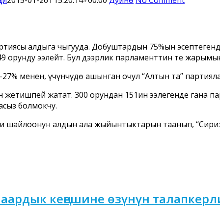
ртиясы алдыга чыгууда. Добуштардын 75%ын эсептегенд
49 орунду ээлейт. Бул дээрлик парламенттин тең жарымы
-27% менен, үчүнчүдө ашынган оңчул “Алтын таң” партиял
н жетишпей жатат. 300 орундан 151ин ээлегенде гана п
асыз болмокчу.
и шайлоонун алдын ала жыйынтыктарын таанып, “Сириз
аардык кеңешине өзүнүн талапкерл