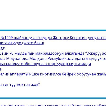
1209 шайлоо участогунда Жогорку Кеңештин депутатта
та өтүүдө (Фото баян)
рди
штин 70 жылдыгын майрамдоонун алкагында “Эскерүү э
сы М.Буванова Молдова Республикасындагы 5 күндүк 
насыя алуу жоболоруна өзгөртүүлөр киргизилди
ы
иализ аппараты ишке киргизилсе бөйрөк оорусунан жабы
а типтүү мектеп жок”
диктери даяр, кендирди кескен жагдай тиешелүү жабду