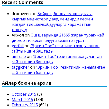
Recent Comments
drpraveen
on
Бөйрөк, боор алмаштырууга
кыргыз медиктери даяр, кендирди кескен
жагдай тиешелүү жабдууларга каражаттын
жоктугу
Акжол
on
Ош шаарында 21665 жаран турак-жай
үчүн жер тилкесин алууга кезекте турат
gerfall
on
“Эркин Тоо” гезитинин жаңыланган
сайты ишин баштады
amfrsib
on
“Эркин Тоо” гезитинин жаңыланган
сайты ишин баштады
taggicher
on
“Эркин Тоо” гезитинин жаңыланган
сайты ишин баштады
Айлар боюнча архив
October 2015
(3)
March 2015
(134)
February 2015
(651)