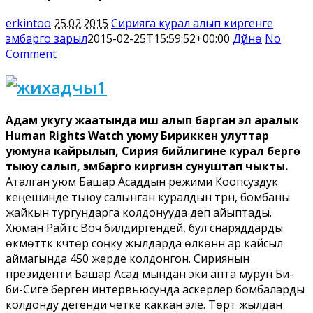
erkintoo
25.02.2015
Сирияга курал алып киргенге
эмбарго зарыл
2015-02-25T15:59:52+00:00
Дүйнө
No
Comment
Адам укугу жаатында иш алып барган эл аралык
Human Rights Watch уюму Бириккен улуттар
уюмуна кайрылып, Сирия бийлигине курал берүгө
тыюу салып, эмбарго киргизүүнү сунуштап чыкты.
Аталган уюм Башар Асаддын режими Коопсуздук
кеңешинде тыюу салынган куралдын түрүн, бомбаны
жайкын тургундарга колдонууда деп айыптады.
Хюман Райтс Воч билдиргендей, бул снаряддарды
өкмөттүк күчтөр соңку жылдарда өлкөнүн ар кайсыл
аймагында 450 жерде колдонгон. Сириянын
президенти Башар Асад мындан эки апта мурун Би-
би-Сиге берген интервьюсунда аскерлер бомбаларды
колдонду дегенди четке каккан эле. Төрт жылдан