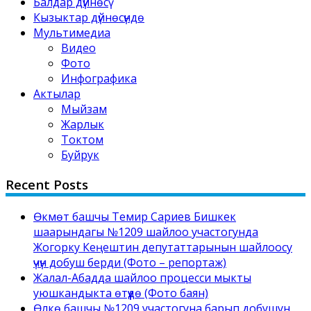
Балдар дүйнөсү
Кызыктар дүйнөсүндө
Мультимедиа
Видео
Фото
Инфографика
Актылар
Мыйзам
Жарлык
Токтом
Буйрук
Recent Posts
Өкмөт башчы Темир Сариев Бишкек
шаарындагы №1209 шайлоо участогунда
Жогорку Кеңештин депутаттарынын шайлоосу
үчүн добуш берди (Фото – репортаж)
Жалал-Абадда шайлоо процесси мыкты
уюшкандыкта өтүүдө (Фото баян)
Өлкө башчы №1209 участогуна барып добушун