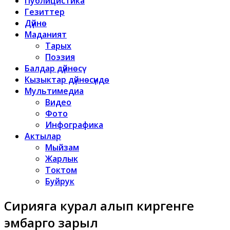
Публицистика
Гезиттер
Дүйнө
Маданият
Тарых
Поэзия
Балдар дүйнөсү
Кызыктар дүйнөсүндө
Мультимедиа
Видео
Фото
Инфографика
Актылар
Мыйзам
Жарлык
Токтом
Буйрук
Сирияга курал алып киргенге
эмбарго зарыл