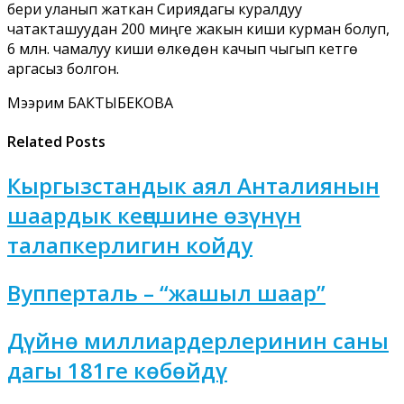
бери уланып жаткан Сириядагы куралдуу
чатакташуудан 200 миңге жакын киши курман болуп,
6 млн. чамалуу киши өлкөдөн качып чыгып кетүүгө
аргасыз болгон.
Мээрим БАКТЫБЕКОВА
Related Posts
Кыргызстандык аял Анталиянын
шаардык кеңешине өзүнүн
талапкерлигин койду
Вупперталь – “жашыл шаар”
Дүйнө миллиардерлеринин саны
дагы 181ге көбөйдү