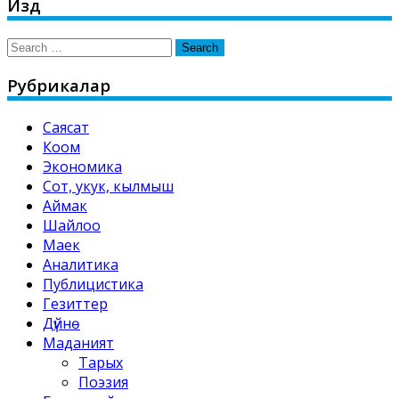
Издөө
Search
for:
Рубрикалар
Саясат
Коом
Экономика
Сот, укук, кылмыш
Аймак
Шайлоо
Маек
Аналитика
Публицистика
Гезиттер
Дүйнө
Маданият
Тарых
Поэзия