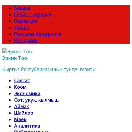
Башкы
Гезит тууралуу
Редакция
Дарек
Реклама берүүчүлөргө
PDF архив
Эркин Тоо
Кыргыз Республикасынын тунгуч гезити
Саясат
Коом
Экономика
Сот, укук, кылмыш
Аймак
Шайлоо
Маек
Аналитика