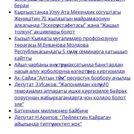
берди
Кыргызстанда Улуу Ата Мекендик согуштагы
Жеңиштин 70 жылдыгын майрамдоонун
алкагында “Эскерүү эстафетасы” жана “Жашыл
толкун” акциялары болот
Кызыл-Кыядагы мугалимдер профсоюзунун
төрагасы М.Буванова Молдова
Республикасындагы 5 күндүк семинарга катышып
кайтты
Айыл чарбаны өнүктүрүү максатында банктардан
насыя алуу жоболоруна өзгөртүүлөр киргизилди
Ак-Сайда “Алтын түйүн” ресурстук борбору ачылды
Депутат Э.Исаков: “Жапониядан келүүчү 10
гемодиализ аппараты ишке киргизилсе бөйрөк
оорусунан жабыркагандарга чоң колдоо болот
эле”
Баткендик миллионер байбиче
Депутат Н.Арипов: “Лейлектин Кайрагач
айылында типтүү мектеп жок”