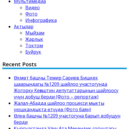
Мультимедиа
Видео
Фото
Инфографика
Актылар
Мыйзам
Жарлык
Токтом
Буйрук
Recent Posts
Өкмөт башчы Темир Сариев Бишкек
шаарындагы №1209 шайлоо участогунда
Жогорку Кеңештин депутаттарынын шайлоосу
үчүн добуш берди (Фото – репортаж)
Жалал-Абадда шайлоо процесси мыкты
уюшкандыкта өтүүдө (Фото баян)
Өлкө башчы №1209 участогуна барып добушун
берди
Кыргызстанда Улуу Ата Мекендик согуштагы