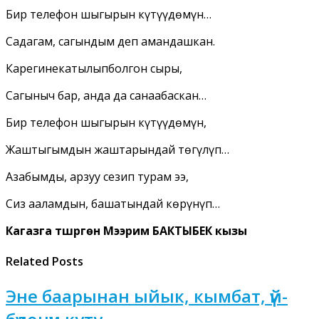
Бир телефон шыңгырын күтүүдөмүн…
Садагам, сагындым деп амандашкан.
Карегинекатылыпболгон сыры,
Сагыныч бар, анда да санаабаскан…
Бир телефон шыңгырын күтүүдөмүн,
Жаштыгымдын жаштарындай төгүлүп…
Азабымды, арзуу сезип турам ээ,
Сиз ааламдын, башатындай көрүнүп…
Кагазга түшүргөн Мээрим БАКТЫБЕК кызы
Related Posts
Эне баарынан ыйык, кымбат, үй-