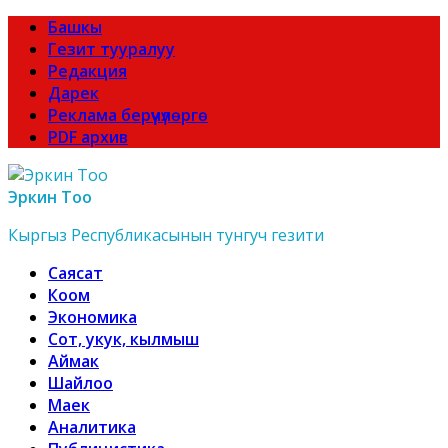
Башкы
Гезит тууралуу
Редакция
Дарек
Реклама берүүчүлөргө
PDF архив
Эркин Тоо
Кыргыз Республикасынын тунгуч гезити
Саясат
Коом
Экономика
Сот, укук, кылмыш
Аймак
Шайлоо
Маек
Аналитика