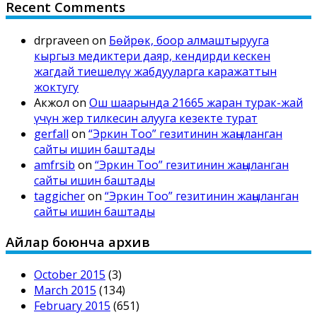
Recent Comments
drpraveen
on
Бөйрөк, боор алмаштырууга
кыргыз медиктери даяр, кендирди кескен
жагдай тиешелүү жабдууларга каражаттын
жоктугу
Акжол
on
Ош шаарында 21665 жаран турак-жай
үчүн жер тилкесин алууга кезекте турат
gerfall
on
“Эркин Тоо” гезитинин жаңыланган
сайты ишин баштады
amfrsib
on
“Эркин Тоо” гезитинин жаңыланган
сайты ишин баштады
taggicher
on
“Эркин Тоо” гезитинин жаңыланган
сайты ишин баштады
Айлар боюнча архив
October 2015
(3)
March 2015
(134)
February 2015
(651)