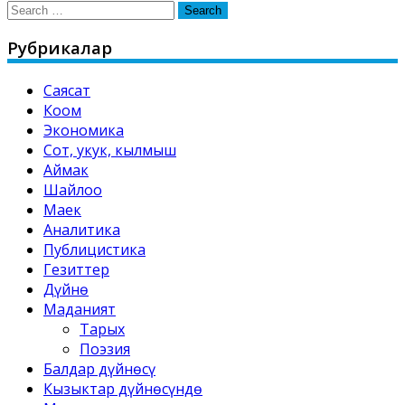
Search
for:
Рубрикалар
Саясат
Коом
Экономика
Сот, укук, кылмыш
Аймак
Шайлоо
Маек
Аналитика
Публицистика
Гезиттер
Дүйнө
Маданият
Тарых
Поэзия
Балдар дүйнөсү
Кызыктар дүйнөсүндө