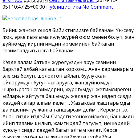
05T10:47:25+00:00
Публицистика
No Comment
Бийик жансыз ошол бийиктигиңизге байланам. Үн-сөзү
жок, эрке кыялыма күлүмсүрөй оюм менен болуп, жан
дүйнөмдү кирпигимдин ирмеминен байкаган
сезимталдыгыңызга байланам.
Кээде аалам баткан жүрөгүңүздүн аруу сезимин
барктай албай калыштан корком… Анан карманарым
эле сиз болуп, шолоктоп ыйлап, буулуккан
ойлорумдун бугун чыгарууга, жан дүйнөмдүн
чыркыраган сезимдерин, жүрөгүмдүн жетимсиреген
ыйларын айтууга башымды жөлөөр жан издеп сизди
көздөй сапар алгым келет… Жазыксыз жаштарымды
да ишеничтүү жанга тапшырсам дейм… Керемет ээ…
Анан сизди издейм. Сиздеги жөнөкөйлүккө, башымды
ийип таазим кылып, жамгырдай төгүлүп, нөшөрдөй
куюлуп сизди көздөй багыт алгым келет. Көрсө
улуулуктун башаты жөнөкөйлүктө турбайбы.