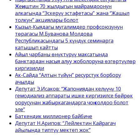
Жеңиштин 70 жылдыгын майрамдоонун
алкагында “Эскерүү эстафетасы” жана “Жашыл
толкун” акциялары болот
Кызыл-Кыядагы мугалимдер профсоюзунун
төрагасы М.Буванова Молдова
Республикасындагы 5 күндүк семинарга
катышып кайтты
Айыл чарбаны өнүктүрүү максатында
банктардан насыя алуу жоболоруна өзгөртүүлөр
киргизилди
Ак-Сайда “Алтын түйүн” ресурстук борбору
ачылды
Депутат Э.Исаков: “Жапониядан келүүчү 10
гемодиализ аппараты ишке киргизилсе бөйрөк
оорусунан жабыркагандарга чоң колдоо болот
эле”
Баткендик миллионер байбиче
Депутат Н.Арипов: “Лейлектин Кайрагач
айылында типтүү мектеп жок”