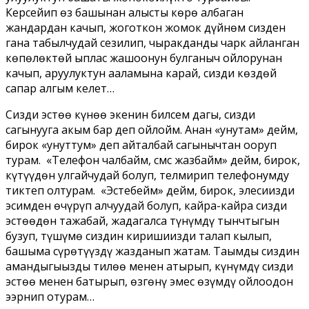
Керсейип өз башынан алысты көрө албаган
жандардан качып, жоготкон жомок дүйнөм сизден
гана табылчудай сезилип, чыракданды чарк айланган
көпөлөктөй ыплас жашоонун булганыч ойлорунан
качып, аруулуктун ааламына карай, сизди көздөй
сапар алгым келет…
Сизди эстөө күнөө экенин билсем дагы, сизди
сагынууга акым бар деп ойлойм. Анан «унутам» дейм,
бирок «унуттум» деп айталбай сагынычтан ооруп
турам. «Телефон чалбайм, смс жазбайм» дейм, бирок,
күтүүдөн улгайчудай болуп, телмирип телефонумду
тиктеп олтурам. «Эстебейм» дейм, бирок, элесиңизди
эсимден өчүрүп алчуудай болуп, кайра-кайра сизди
эстөөдөн тажабай, жадагалса түнүмдү тынчтыгын
бузуп, түшүмө сиздин киришиңизди талап кылып,
башыма сүрөтүңүздү жазданып жатам. Таңымды сиздин
амандыгыңызды тилөө менен атырып, күнүмдү сизди
эстөө менен батырып, өзгөнү эмес өзүмдү ойлоодон
ээрнип отурам…