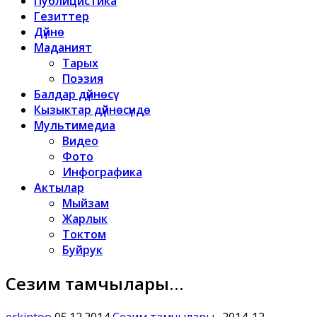
Публицистика
Гезиттер
Дүйнө
Маданият
Тарых
Поэзия
Балдар дүйнөсү
Кызыктар дүйнөсүндө
Мультимедиа
Видео
Фото
Инфографика
Актылар
Мыйзам
Жарлык
Токтом
Буйрук
Сезим тамчылары…
erkintoo
05.12.2014
Сезим тамчылары…
2014-12-