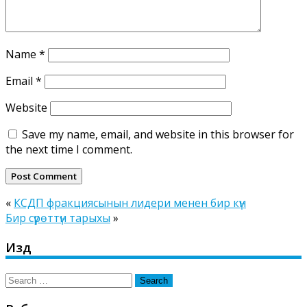
Name
*
Email
*
Website
Save my name, email, and website in this browser for
the next time I comment.
«
КСДП фракциясынын лидери менен бир күн
Бир сүрөттүн тарыхы
»
Издөө
Search
for: