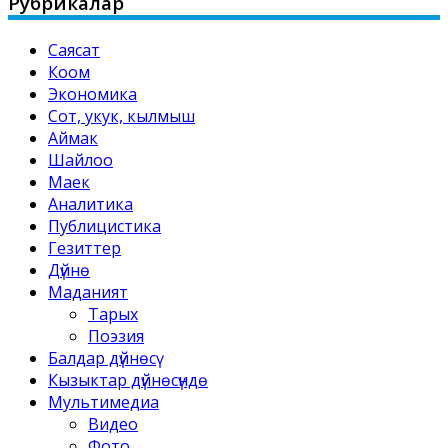
Рубрикалар
Саясат
Коом
Экономика
Сот, укук, кылмыш
Аймак
Шайлоо
Маек
Аналитика
Публицистика
Гезиттер
Дүйнө
Маданият
Тарых
Поэзия
Балдар дүйнөсү
Кызыктар дүйнөсүндө
Мультимедиа
Видео
Фото