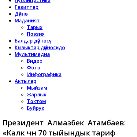
Публицистика
Гезиттер
Дүйнө
Маданият
Тарых
Поэзия
Балдар дүйнөсү
Кызыктар дүйнөсүндө
Мультимедиа
Видео
Фото
Инфографика
Актылар
Мыйзам
Жарлык
Токтом
Буйрук
Президент Алмазбек Атамбаев:
«Калк үчүн 70 тыйындык тариф