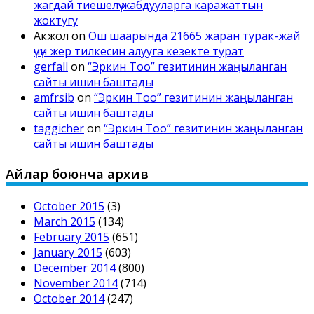
жагдай тиешелүү жабдууларга каражаттын
жоктугу
Акжол
on
Ош шаарында 21665 жаран турак-жай
үчүн жер тилкесин алууга кезекте турат
gerfall
on
“Эркин Тоо” гезитинин жаңыланган
сайты ишин баштады
amfrsib
on
“Эркин Тоо” гезитинин жаңыланган
сайты ишин баштады
taggicher
on
“Эркин Тоо” гезитинин жаңыланган
сайты ишин баштады
Айлар боюнча архив
October 2015
(3)
March 2015
(134)
February 2015
(651)
January 2015
(603)
December 2014
(800)
November 2014
(714)
October 2014
(247)