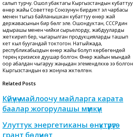
салып турчу. Ошол убактагы Кыргызстандын кубаттуу
өнөр жайы Советтер Союзунун бирдиктүү эл чарбасы
менен тыгыз байланышкан кубаттуу өнөр жай
державасынын бир бөлүгү эле. Ошондуктан, СССРдин
ыдырашы менен чийки сырьелорду, жабдууларды
жеткирип берүү, чыгарылган продукцияларды ташып
кетүү кыл буугандай токтогон. Натыйжада,
республикабыздын өнөр жайы болуп көрбөгөндөй
терең кризиске дуушар болгон. Өнөр жайын мындай
оор абалдан чыгаруу жаңыдан эгемендүүлүккө ээ болгон
Кыргызстандын өз жонуна жүктөлгөн.
Related Posts
Күйүүчү-майлоочу майларга карата
баалар жогорулашы мүмкүн
Улуттук энергетиканы өнүктүрүүгө
грант бөлүнөт