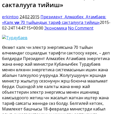
сакталууга тийиш»
erkintoo
24.02.2015
Президент Алмазбек Атамбаев:
«Калк үчүн 70 тыйындык тариф сакталууга тийиш»
2015-
02-24T14:47:15+00:00
Экономика
No Comment
Өкмөт калк үчүн электр энергиясына 70 тыйын
өлчөмүндөгү социалдык тарифти сактоосу керек, – деп
билдирди Президент Алмазбек Атамбаев энергетика
жана өнөр жай министри Кубанычбек Турдубаев
менен өлкөнүн энергетика системасынын ишин жана
абалын талкуулоо учурунда. Жолугушуунун жүрүшүндө
министр жылытуу сезонунун жүрүшү боюнча маалымат
берди. Ошондой эле калкты жана өнөр жай
объекттерин электр энергиясы менен ишенимдүү
камсыздоого жетишүү үчүн жасалып жаткан иштер жана
тариф саясаты жөнүндө сөз болду. Белгилей кетсек,
Мамлекет башчысы 18-февралда министрди кабыл