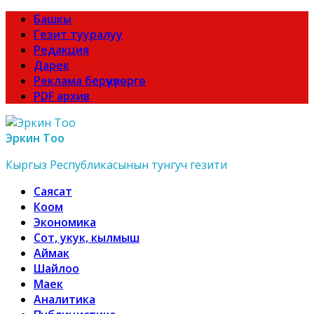
Башкы
Гезит тууралуу
Редакция
Дарек
Реклама берүүчүлөргө
PDF архив
Эркин Тоо
Кыргыз Республикасынын тунгуч гезити
Саясат
Коом
Экономика
Сот, укук, кылмыш
Аймак
Шайлоо
Маек
Аналитика