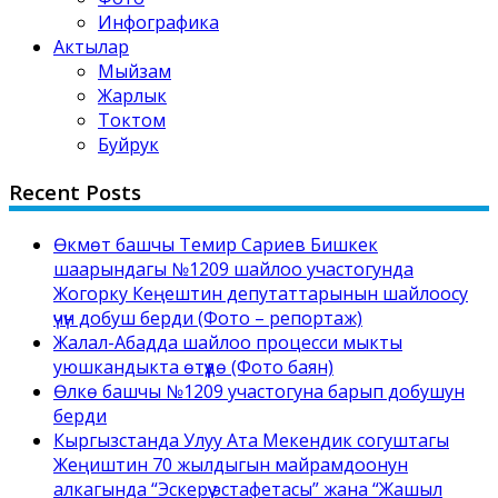
Инфографика
Актылар
Мыйзам
Жарлык
Токтом
Буйрук
Recent Posts
Өкмөт башчы Темир Сариев Бишкек
шаарындагы №1209 шайлоо участогунда
Жогорку Кеңештин депутаттарынын шайлоосу
үчүн добуш берди (Фото – репортаж)
Жалал-Абадда шайлоо процесси мыкты
уюшкандыкта өтүүдө (Фото баян)
Өлкө башчы №1209 участогуна барып добушун
берди
Кыргызстанда Улуу Ата Мекендик согуштагы
Жеңиштин 70 жылдыгын майрамдоонун
алкагында “Эскерүү эстафетасы” жана “Жашыл