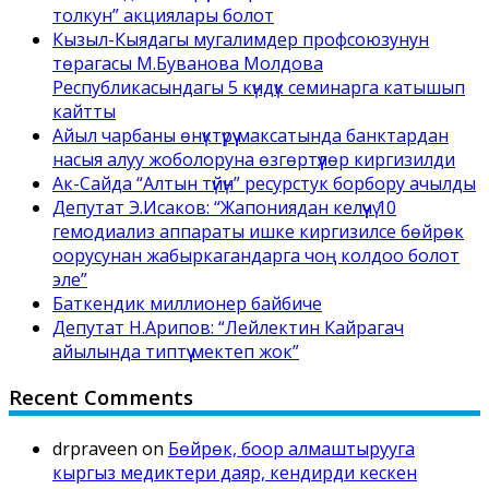
толкун” акциялары болот
Кызыл-Кыядагы мугалимдер профсоюзунун
төрагасы М.Буванова Молдова
Республикасындагы 5 күндүк семинарга катышып
кайтты
Айыл чарбаны өнүктүрүү максатында банктардан
насыя алуу жоболоруна өзгөртүүлөр киргизилди
Ак-Сайда “Алтын түйүн” ресурстук борбору ачылды
Депутат Э.Исаков: “Жапониядан келүүчү 10
гемодиализ аппараты ишке киргизилсе бөйрөк
оорусунан жабыркагандарга чоң колдоо болот
эле”
Баткендик миллионер байбиче
Депутат Н.Арипов: “Лейлектин Кайрагач
айылында типтүү мектеп жок”
Recent Comments
drpraveen
on
Бөйрөк, боор алмаштырууга
кыргыз медиктери даяр, кендирди кескен