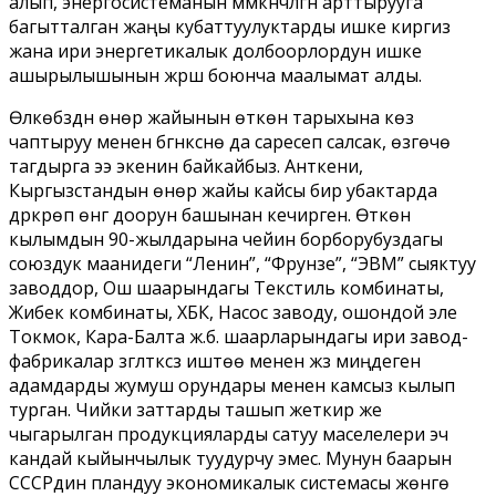
алып, энергосистеманын мүмкүнчүлүгүн арттырууга
багытталган жаңы кубаттуулуктарды ишке киргизүү
жана ири энергетикалык долбоорлордун ишке
ашырылышынын жүрүшү боюнча маалымат алды.
Өлкөбүздүн өнөр жайынын өткөн тарыхына көз
чаптыруу менен бүгүнкүсүнө да саресеп салсак, өзгөчө
тагдырга ээ экенин байкайбыз. Анткени,
Кыргызстандын өнөр жайы кайсы бир убактарда
дүркүрөп өнүгүү доорун башынан кечирген. Өткөн
кылымдын 90-жылдарына чейин борборубуздагы
союздук маанидеги “Ленин”, “Фрунзе”, “ЭВМ” сыяктуу
заводдор, Ош шаарындагы Текстиль комбинаты,
Жибек комбинаты, ХБК, Насос заводу, ошондой эле
Токмок, Кара-Балта ж.б. шаарларындагы ири завод-
фабрикалар үзгүлтүксүз иштөө менен жүз миңдеген
адамдарды жумуш орундары менен камсыз кылып
турган. Чийки заттарды ташып жеткирүү же
чыгарылган продукцияларды сатуу маселелери эч
кандай кыйынчылык туудурчу эмес. Мунун баарын
СССРдин пландуу экономикалык системасы жөнгө