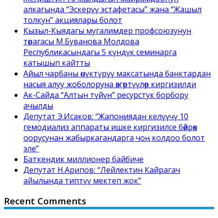
алкагында “Эскерүү эстафетасы” жана “Жашыл
толкун” акциялары болот
Кызыл-Кыядагы мугалимдер профсоюзунун
төрагасы М.Буванова Молдова
Республикасындагы 5 күндүк семинарга
катышып кайтты
Айыл чарбаны өнүктүрүү максатында банктардан
насыя алуу жоболоруна өзгөртүүлөр киргизилди
Ак-Сайда “Алтын түйүн” ресурстук борбору
ачылды
Депутат Э.Исаков: “Жапониядан келүүчү 10
гемодиализ аппараты ишке киргизилсе бөйрөк
оорусунан жабыркагандарга чоң колдоо болот
эле”
Баткендик миллионер байбиче
Депутат Н.Арипов: “Лейлектин Кайрагач
айылында типтүү мектеп жок”
Recent Comments