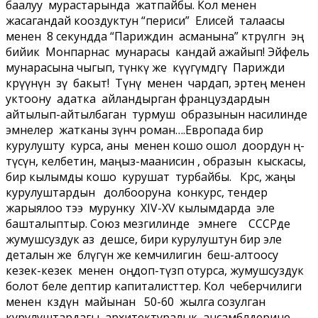
баалуу мурастарында жатпайбы. Кол менен
жасагандай кооздуктун “периси” Елисей талаасы
менен 8 секундда “Париждин асманына” көтөрүлгөн эң
бийик Монпарнас мунарасы кандай ажайып! Эйфель
мунарасына чыгып, түнкү же күүгүмдөгү Парижди
көрүүнүн өзү бакыт! Түнү менен чардап, эртең менен
уктоону адатка айландырган француздардын
айтылып-айтылбаган турмуш образынын насилинде
эмнелер жатканы өзүнчө роман….Европада бир
курулушту курса, аны менен кошо ошол доордун өң-
түсүн, келбетин, маңыз-маанисин , образын кыскасы,
бир кылымды кошо курушат турбайбы. Көрсө, жаңы
курулуштардын долбооруна конкурс, тендер
жарыялоо тээ мурунку ХIV-ХV кылымдарда эле
башталыптыр. Союз мезгилинде эмнеге СССРде
жумушсуздук аз дешсе, бири курулуштун бир эле
деталын же бөлүгүн же кемчилигин беш-алтоосу
кезек-кезек менен оңдоп-түзөп отурса, жумушсуздук
болот беле дептир капиталисттер. Кол чеберчилиги
менен көздүн майынан 50-60 жылга созулган
курулуштардагы архитектуралык ансамблдерине