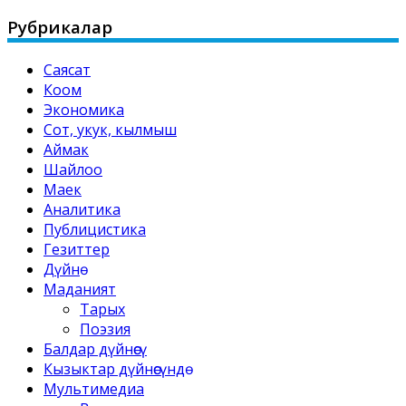
for:
Рубрикалар
Саясат
Коом
Экономика
Сот, укук, кылмыш
Аймак
Шайлоо
Маек
Аналитика
Публицистика
Гезиттер
Дүйнө
Маданият
Тарых
Поэзия
Балдар дүйнөсү
Кызыктар дүйнөсүндө
Мультимедиа