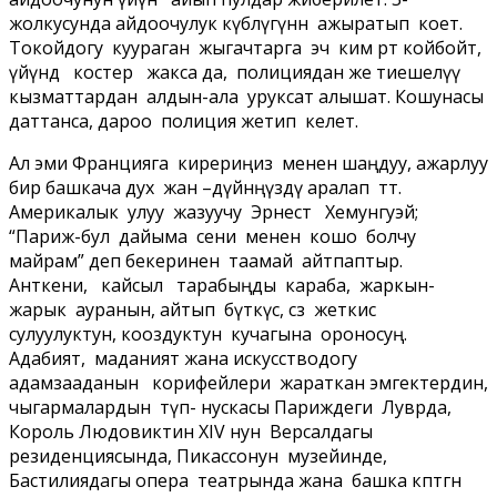
жолкусунда айдоочулук күбөлүгүнөн ажыратып коет.
Токойдогу куураган жыгачтарга эч ким өрт койбойт,
үйүндө костер жакса да, полициядан же тиешелүү
кызматтардан алдын-ала уруксат алышат. Кошунасы
даттанса, дароо полиция жетип келет.
Ал эми Францияга кирериңиз менен шаңдуу, ажарлуу
бир башкача дух жан –дүйнөңүздү аралап өтөт.
Америкалык улуу жазуучу Эрнест Хемунгуэй;
“Париж-бул дайыма сени менен кошо болчу
майрам” деп бекеринен таамай айтпаптыр.
Анткени, кайсыл тарабыңды караба, жаркын-
жарык ауранын, айтып бүткүс, сөз жеткис
сулуулуктун, кооздуктун кучагына ороносуң.
Адабият, маданият жана искусстводогу
адамзааданын корифейлери жараткан эмгектердин,
чыгармалардын түп- нускасы Париждеги Луврда,
Король Людовиктин ХIV нун Версалдагы
резиденциясында, Пикассонун музейинде,
Бастилиядагы опера театрында жана башка көптөгөн