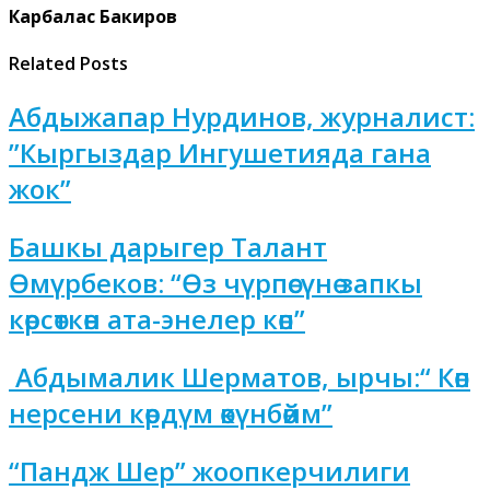
Карбалас Бакиров
Related Posts
Абдыжапар Нурдинов, журналист:
”Кыргыздар Ингушетияда гана
жок”
Башкы дарыгер Талант
Өмүрбеков: “Өз чүрпөсүнө запкы
көрсөткөн ата-энелер көп”
Абдымалик Шерматов, ырчы:“ Көп
нерсени көрдүм өкүнбөйм”
“Пандж Шер” жоопкерчилиги