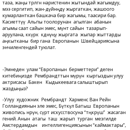
таза, жаңы төрөлгөн наристенин жытындай жагымдуу,
мээ сергитип, жан-дүйнөңдү жыргаткан, жашоого
кумарланткан башкача бир жагымы, таасири бар.
Касиеттүү Альпы тоолорунан агылган абанын
агымы саат сайын эмес, мүнөт сайын тазарып-
аруулана, көкүрөк көөдөнүңү жыргата жыпар жыттарды
аңкытканы бир гана Европанын Швейцариясына
энчиленгендей туюлат.
-Эмнеден улам “Европанын берметтери” деген
китебиңизде Рембрандттын өмүрүн кыргыздын улуу
актрисасы Бакен Кыдыкеевага салыштырып
жаздыңыз?
-Улуу художник Рембрандт Харменс Ван Рейн
Голландиянын эле эмес, Бүткүл Батыш Европанын
живопись өнөрүнө, сүрөт искусствосуна “төңкөрүш” жасаган
гений. Анын атагы таш жарып турган мезгилде
Амстердамдын интеллигенциясынын “каймактары”,