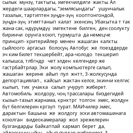
сылык мүнөзү, тактыгы, эмгекчилдиги жакты. Ал
жердеги шаарлардагы, “землясындагы” ушунчалык
тазалык, тартиптен өзүңдөн-өзүң кооптонгондой,
өзүңдөн-өзүң этияттанып калат экенсиң. Убакытка өтө так
жана сак, өндүрүмдүү эмгектене билген, ден соолукту
биринчи орунга коюп, турмушта да немецче
принцип- критерийлер менен жашаган калкты
сыйлоого аргасыз болосуң. Автобус же поезддерде
эч ким билет текшербейт, ара-чолодо текшерип
калышса, төлөбөгөндөр чет элден келгендер же
гастрбайтрлар. Эки жолу компьютерге салып,
жашаган жерине айып пул жөнөтөт, 3-жолкусунда
депортациялап , кайсыл жактан келсе, экинчи келгис
кылып, тик учакка салып учуруп жиберет.
Автомобиль жолдору, чоң трассалары биздегидей
кызыл-тазыл жарнама, көрнөктөргө толгон эмес, жолдун
бүт белгилерин көргөзүп турат. МАИчилер эмес,
дарактын башына же жолдогу эски автомашинага
коюлган видеокамералар жол эрежелерин
бузгандарды байкатпай кармап берет да,
айдоочунун үйүнө айып пулдар жиберилет. 3-