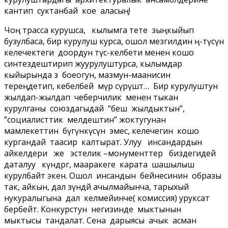
кантип суктанбай кое аласың!
Чоң трасса курушса, кылымга тете зыңкыйып
бузулбаса, бир курулуш курса, ошол мезгилдин өң-түсүн
келечектеги доордун түс-келбети менен кошо
синтездештирип жуурулуштурса, кылымдар
кыйырында өз боеогун, мазмун-маанисин
тереңдетип, кебелбей өмүр сүрүшөт… Бир курулуштун
жылдап-жылдап чеберчилик менен тыкан
курулганы союздагыдай “беш жылдыктын”,
”социалисттик мелдештин” жоктугунан
мамлекеттин бүгүнкүсүн эмес, келечегин кошо
кургандай таасир калтырат. Улуу инсандардын
айкелдери же эстелик –монументтер биздегидей
даталуу күндөргө, мааракеге карата шашылыш
курулбайт экен. Ошол инсандын бейнесинин образы
так, айкын, дал өзүндөй ачылмайынча, тарыхый
нукуралыгына дал келмейинче( комиссия) уруксат
бербейт. Конкурстун негизинде мыктынын
мыктысы тандалат. Сена дарыясы ачык асман