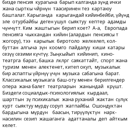
бизде пенсия курагына барып калганда өзүндө ички
жана сырткы чөйрөнүн таасиринен тез картаюу
башталат. Карыганда карыгандай кийинбейби, үйүндө
эле отурбайбы деген ушул сыяктуу кептер адамды
чүнчүтөт. Ким жаштыгын берип коет? А-а, Европада
пенсияга чыккандан кийин (алардын пенсиясы өтө
жогору), тээ карылык биротоло желкелеп, кол-
буттан алгыча өзүн коомго пайдалуу киши катары
сезүү сезими күчтүү. Зыңкыйып кийинип, кино-
театрга барат, башка өлкөлөргө саякаттайт, спорт жана
туризм менен алектенет, китеп окуп, музыкалык
бир аспапты үйрөнүү үчүн музыка сабагына барат.
Классикалык музыкага баш-оту менен берилгендер
опера жана балет театрларын жанындай көрүшөт.
Биздеги социалдык-психологиялык кырдаал,
шарттын өзү психикалык жана руханий жактан сүлүк
курт сыяктуу өмүрдү соруп жатпайбы. Ошондуктан
бардыгына өмүрдүн баасын, тирүүлүктүн нарк-
насилин сезип жашаганга адаттаналы деп айткым
келет.