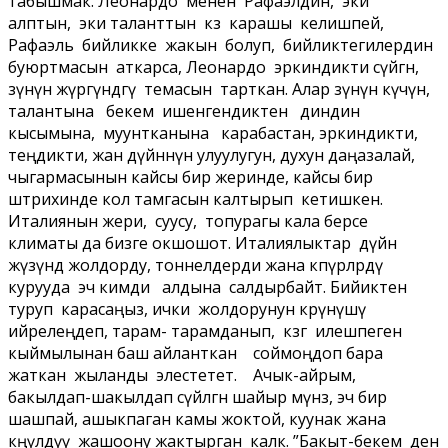
табышмак. Леонардо менен Рафаэлдин, эки
алптын, эки таланттын көз карашы келишпей,
Рафаэль бийликке жакын болуп, бийликтегилердин
буюртмасын аткарса, Леонардо эркиндикти сүйгөн,
өзүнүн жүрөгүндөгү темасын тарткан. Алар өзүнүн күчүнө,
талантына бекем ишенгендиктен диндин
кысымына, муунтканына карабастан, эркиндикти,
теңдикти, жан дүйнөнүн улуулугун, духун даңазалай,
чыгармасынын кайсы бир жеринде, кайсы бир
штрихинде кол тамгасын калтырып кетишкен.
Италиянын жери, суусу, топурагы кала берсе
климаты да бизге окшошот. Италиялыктар дүйнө
жүзүндө жолдорду, тоннелдерди жана көпүрөлөрдү
курууда эч кимди алдына салдырбайт. Бийиктен
туруп карасаңыз, ички жолдорунун көрүнүшү
ийрелеңдеп, тарам- тарамданып, көзгө илешпеген
кыймылынан баш айланткан соймоңдоп бара
жаткан жыланды элестетет. Ачык-айрым,
бакылдап-шакылдап сүйлөгөн шайыр мүнөз, эч бир
шашпай, ашыкпаган камы жоктой, куунак жана
көңүлдүү жашоону жактырган калк. ”Бакыт-бекем ден