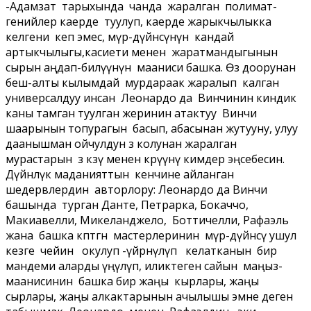
-Адамзат тарыхында чанда жаралган полимат-
генийлер каерде туулуп, каерде жарыкчылыкка
келгени кеп эмес, өмүр-дүйнөсүнүн кандай
артыкчылыгы,касиети менен жаратмандыгынын
сырын аңдап-билүүнүн мааниси башка. Өз доорунан
беш-алты кылымдай мурдараак жаралып калган
универсалдуу инсан Леонардо да Винчинин киндик
каны тамган туулган жеринин атактуу Винчи
шаарынын топурагын басып, абасынан жутууну, улуу
даанышман ойчулдун өз колунан жаралган
мурастарын өз көзү менен көрүүнү кимдер эңсебесин.
Дүйнөлүк маданияттын кенчине айланган
шедервлердин авторлору: Леонардо да Винчи
башында турган Данте, Петрарка, Бокаччо,
Макиавелли, Микеланджело, Боттичелли, Рафаэль
жана башка көптөгөн мастерлеринин өмүр-дүйнөсү ушул
кезге чейин окулуп -үйрөнүлүп келатканын бир
мандеми аларды үңүлүп, иликтеген сайын маңыз-
маанисинин башка бир жаңы кырлары, жаңы
сырлары, жаңы алкактарынын ачылышы эмне деген