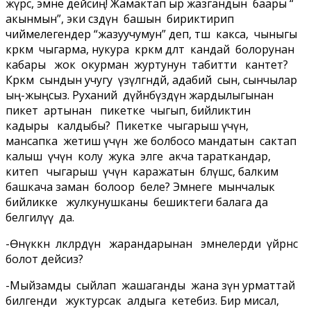
жүрсө, эмне дейсиң! Жамактап ыр жазгандын баары “
акынмын”, эки сөздүн башын бириктирип
чиймелегендер “жазуучумун” деп, төш какса, чыныгы
көркөм чыгарма, нукура көркөм дөөлөт кандай болорунан
кабары жок окурман журтунун табитти кантет?
Көркөм сындын учугу үзүлгөндөй, адабий сын, сынчылар
ың-жыңсыз. Руханий дүйнөбүздүн жардылыгынан
пикет артынан пикетке чыгып, бийликтин
кадыры калдыбы? Пикетке чыгарыш үчүн,
мансапка жетиш үчүн же болбосо мандатын сактап
калыш үчүн колу жука элге акча тараткандар,
китеп чыгарыш үчүн каражатын бөлүшсө, балким
башкача заман болоор беле? Эмнеге мынчалык
бийликке жулкунушканы бешиктеги балага да
белгилүү да.
-Өнүккөн өлкөлөрдүн жарандарынан эмнелерди үйрөнсө
болот дейсиз?
-Мыйзамды сыйлап жашаганды жана өзүн урматтай
билгенди жуктурсак алдыга кетебиз. Бир мисал,