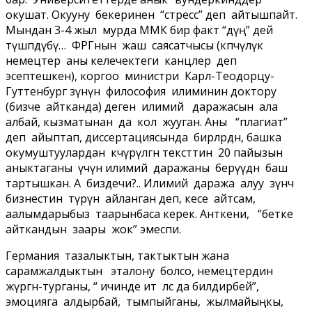
окушат. Окууну бекеринен “стресс” деп айтышпайт.
Мындан 3-4 жыл мурда ММК бир факт “дүң” дей
түшпөдүбү… ФРГнын жаш саясатчысы (көпчүлүк
немецтер аны келечектеги канцлер деп
эсептешкен), коргоо министри Карл-Теодорцу-
Гуттенбург өзүнүн философия илиминин доктору
(бизче айтканда) деген илимий даражасын ала
албай, кызматынан да кол жууган. Аны “плагиат”
деп айыптап, диссертациясында бирөөлөрдөн, башка
окумуштуулардан көчүрүлгөн тексттин 20 пайызын
аныктаганы үчүн илимий даражаны берүүдөн баш
тартышкан. А биздечи?.. Илимий даража алуу өзүнчө
бизнестин түрүнө айланган деп, кесе айтсам,
аалымдарыбыз таарынбаса керек. Анткени, “бетке
айткандын заары жок” эмеспи.
Германия тазалыктын, тактыктын жана
сарамжалдыктын эталону болсо, немецтердин
жүргөн-турганы, “ ичинде ит өлсө да билдирбей”,
эмоцияга алдырбай, тымпыйганы, жылмайыңкы,