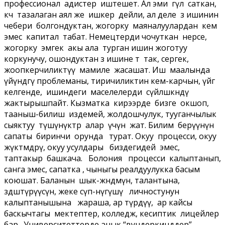
профессионал адистер иштешет. Ал эми гүл саткан,
көчө тазалаган аял же ишкер дейли, ал деле өз ишинин
чебери болгондуктан, жогорку маяналуулардан кем
эмес капитал табат. Немецтерди чочуткан нерсе,
жогорку эмгек акы ала турган ишин жоготуу
коркунучу, ошондуктан өз ишине өтө так, сергек,
жоопкерчиликтүү мамиле жасашат. Иш маалында
үйүндөгү проблеманы, тиричиликтин кем-карчын, үйгө
келгенде, ишиндеги маселелерди сүйлөшкөндү
жактырышпайт. Кызматка кирээрде бизге окшоп,
тааныш-билиш издемей, жолдошчулук, тууганчылык
сыяктуу түшүнүктөр алар үчүн жат. Билим берүүнүн
сапаты биринчи орунда турат. Окуу процесси, окуу
жүктөмдөрү, окуу усулдары биздегидей эмес,
таптакыр башкача. Болония процесси калыптанып,
санга эмес, сапатка , чыныгы реалдуулукка басым
коюшат. Баланын шык-жөндөмүнө, талантына,
өздөштүрүүсүнө, жеке өсүп-өнүгүшү личностунун
калыптанышына жараша, ар түрдүү, ар кайсы
баскычтагы мектептер, колледж, кесиптик лицейлер
бар. Университеттерде анык “вундеркинддер”