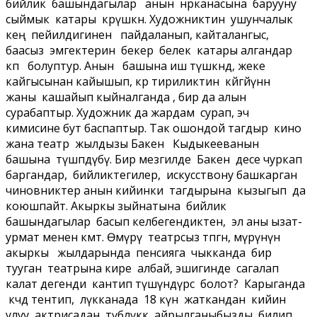
бийлик башындагылар анын өнөрканасына барууну
сыймык катары көрүшкөн. Художниктин ушунчалык
кең пейилдигинен пайдаланып, кайталангыс,
баасыз эмгектерин бекер белек катары алгандар
көп болуптур. Анын башына иш түшкөндө, жеке
кайгысынан кайышып, көр тириликтин көйгөйүнөн
жаны кашайып кыйналганда , бирөө да алын
сурабаптыр. Художник да жардам сурап, эч
кимисине бут баспаптыр. Так ошондой тагдыр кино
жана театр жылдызы Бакен Кыдыкееванын
башына түшпөдүбү. Бир мезгилде Бакен десе чуркап
баргандар, бийликтегилер, искусствону башкарган
чиновниктер анын кийинки тагдырына кызыгып да
коюшпайт. Акыркы зыйнатына бийлик
башындагылар басып келбегендиктен, эл аны ызат-
урмат менен көмөт. Өмүрү театрсыз өтпөгөн, өмүрүнүн
акыркы жылдарында пенсияга чыкканда бир
тууган театрына кире албай, эшигинде сагалап
калат дегенди кантип түшүндүрсө болот? Карыганда
көчөдө тентип, өлүкканада 18 күн жаткандан кийин
улуу актрисадан түбөлүккө айрылганыбызды билип