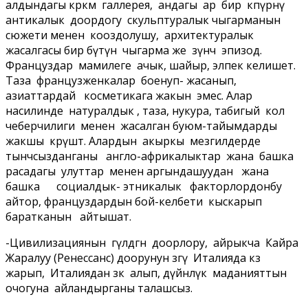
алдындагы көркөм галлерея, андагы ар бир көпүрөнү
антикалык доордогу скульптуралык чыгарманын
сюжети менен кооздолушу, архитектуралык
жасалгасы бир бүтүн чыгарма же өзүнчө эпизод.
Француздар мамилеге ачык, шайыр, элпек келишет.
Таза французженкалар боенуп- жасанып,
азиаттардай косметикага жакын эмес. Алар
насилинде натуралдык , таза, нукура, табигый кол
чеберчилиги менен жасалган буюм-тайымдарды
жакшы көрүшөт. Алардын акыркы мезгилдерде
тынчсызданганы англо-африкалыктар жана башка
расадагы улуттар менен аргындашуудан жана
башка социалдык- этникалык факторлордонбу
айтор, француздардын бой-келбети кыскарып
баратканын айтышат.
-Цивилизациянын гүлдөгөн доорлору, айрыкча Кайра
Жаралуу (Ренессанс) доорунун өзөгү Италияда көз
жарып, Италиядан өзөк алып, дүйнөлүк маданияттын
очогуна айландырганы талашсыз.