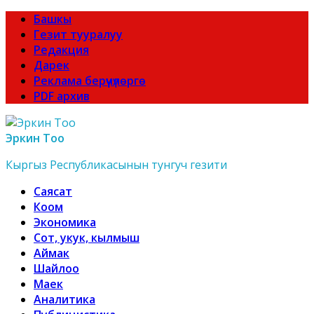
Башкы
Гезит тууралуу
Редакция
Дарек
Реклама берүүчүлөргө
PDF архив
Эркин Тоо
Кыргыз Республикасынын тунгуч гезити
Саясат
Коом
Экономика
Сот, укук, кылмыш
Аймак
Шайлоо
Маек
Аналитика