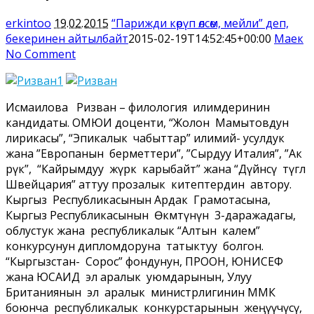
erkintoo
19.02.2015
“Парижди көрүп өлсөм, мейли” деп,
бекеринен айтылбайт
2015-02-19T14:52:45+00:00
Маек
No Comment
Исмаилова Ризван – филология илимдеринин
кандидаты. ОМЮИ доценти, “Жолон Мамытовдун
лирикасы”, “Эпикалык чабыттар” илимий- усулдук
жана ”Европанын берметтери”, ”Сырдуу Италия”, ”Ак
өрүк”, “Кайрымдуу жүрөк карыбайт” жана “Дүйнөсү түгөл
Швейцария” аттуу прозалык китептердин автору.
Кыргыз Республикасынын Ардак Грамотасына,
Кыргыз Республикасынын Өкмөтүнүн 3-даражадагы,
облустук жана республикалык “Алтын калем”
конкурсунун дипломдоруна татыктуу болгон.
“Кыргызстан- Сорос” фондунун, ПРООН, ЮНИСЕФ
жана ЮСАИД эл аралык уюмдарынын, Улуу
Британиянын эл аралык министрлигинин ММК
боюнча республикалык конкурстарынын жеңүүчүсү,