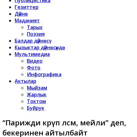
Публицистика
Гезиттер
Дүйнө
Маданият
Тарых
Поэзия
Балдар дүйнөсү
Кызыктар дүйнөсүндө
Мультимедиа
Видео
Фото
Инфографика
Актылар
Мыйзам
Жарлык
Токтом
Буйрук
“Парижди көрүп өлсөм, мейли” деп,
бекеринен айтылбайт