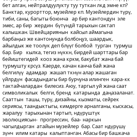
бет алган, нейтралдуулукту туу туткан өлкөдө эмне көп?
Банктар, курорттор, музейлер көп. Музейлердин түрү,
тиби, саны, багыты боюнча ар бир кантондун эле
эмес, ар бир жердин бүтүндөй тарыхын сактап
калышкан. Швейцариянын кайсыл аймагына
барбаңыз же кантонунда болбоңуз, шаардык,
айылдык же тоолук деп бөлүүгө болбой турган турмуш
бар. Бир кылка, тегиз өнүккөн, бирдей шарттары бар
бейиштегидей кооз жана көркөм, бакубат жана бай
турмушту көрөсүз. Каерде, качан канча бай жана
белгилүү адамдар жашап өткөнүн алар жашаган
үйлөрдүн фасадындагы бир бурчуна илинген кара-көк
тактайчалардан билесиз. Аюу, таргыл уй жана саат
символикалык белги, бренд катарында даңазаланат.
Сааттын ташы, түрү, дизайны, кызматы, сейрек
сериясы, таандыктыгы, кимдерге арналганы, кыскасы,
жаралуу тарыхынан тартып, өндүрүштүк
эволюциясын- прогрессин, баа- наркын
чагылдырган атайын музейлер бар. Саат өндүрүшү
өзүнчө илим катары калыптанган. Абасы бир башкача