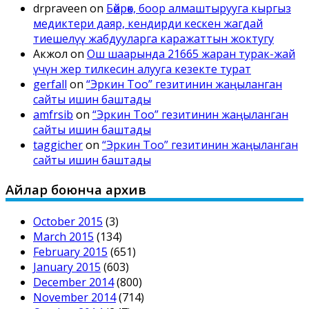
drpraveen
on
Бөйрөк, боор алмаштырууга кыргыз
медиктери даяр, кендирди кескен жагдай
тиешелүү жабдууларга каражаттын жоктугу
Акжол
on
Ош шаарында 21665 жаран турак-жай
үчүн жер тилкесин алууга кезекте турат
gerfall
on
“Эркин Тоо” гезитинин жаңыланган
сайты ишин баштады
amfrsib
on
“Эркин Тоо” гезитинин жаңыланган
сайты ишин баштады
taggicher
on
“Эркин Тоо” гезитинин жаңыланган
сайты ишин баштады
Айлар боюнча архив
October 2015
(3)
March 2015
(134)
February 2015
(651)
January 2015
(603)
December 2014
(800)
November 2014
(714)