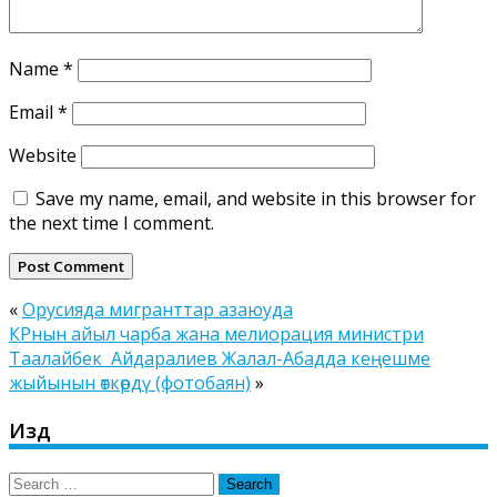
Name
*
Email
*
Website
Save my name, email, and website in this browser for
the next time I comment.
«
Орусияда мигранттар азаюуда
КРнын айыл чарба жана мелиорация министри
Таалайбек Айдаралиев Жалал-Абадда кеңешме
жыйынын өткөрдү (фотобаян)
»
Издөө
Search