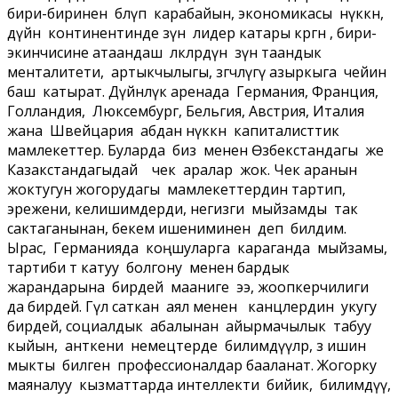
бири-биринен бөлүп карабайын, экономикасы өнүккөн,
дүйнө континентинде өзүн лидер катары көргөн , бири-
экинчисине атаандаш өлкөлөрдүн өзүнө таандык
менталитети, артыкчылыгы, өзгөчөлүгү азыркыга чейин
баш катырат. Дүйнөлүк аренада Германия, Франция,
Голландия, Люксембург, Бельгия, Австрия, Италия
жана Швейцария абдан өнүккөн капиталисттик
мамлекеттер. Буларда биз менен Өзбекстандагы же
Казакстандагыдай чек аралар жок. Чек аранын
жоктугун жогорудагы мамлекеттердин тартип,
эрежени, келишимдерди, негизги мыйзамды так
сактаганынан, бекем ишениминен деп билдим.
Ырас, Германияда коңшуларга караганда мыйзамы,
тартиби өтө катуу болгону менен бардык
жарандарына бирдей мааниге ээ, жоопкерчилиги
да бирдей. Гүл саткан аял менен канцлердин укугу
бирдей, социалдык абалынан айырмачылык табуу
кыйын, анткени немецтерде билимдүүлөр, өз ишин
мыкты билген профессионалдар бааланат. Жогорку
маяналуу кызматтарда интеллекти бийик, билимдүү,