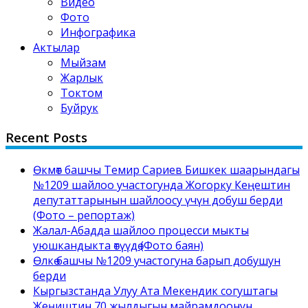
Видео
Фото
Инфографика
Актылар
Мыйзам
Жарлык
Токтом
Буйрук
Recent Posts
Өкмөт башчы Темир Сариев Бишкек шаарындагы
№1209 шайлоо участогунда Жогорку Кеңештин
депутаттарынын шайлоосу үчүн добуш берди
(Фото – репортаж)
Жалал-Абадда шайлоо процесси мыкты
уюшкандыкта өтүүдө (Фото баян)
Өлкө башчы №1209 участогуна барып добушун
берди
Кыргызстанда Улуу Ата Мекендик согуштагы
Жеңиштин 70 жылдыгын майрамдоонун