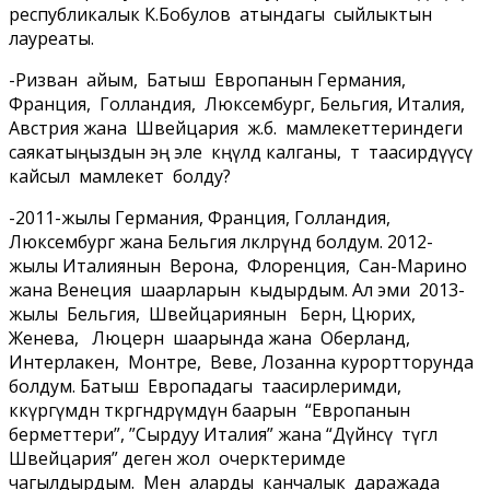
республикалык К.Бобулов атындагы сыйлыктын
лауреаты.
-Ризван айым, Батыш Европанын Германия,
Франция, Голландия, Люксембург, Бельгия, Италия,
Австрия жана Швейцария ж.б. мамлекеттериндеги
саякатыңыздын эң эле көңүлдө калганы, өтө таасирдүүсү
кайсыл мамлекет болду?
-2011-жылы Германия, Франция, Голландия,
Люксембург жана Бельгия өлкөлөрүндө болдум. 2012-
жылы Италиянын Верона, Флоренция, Сан-Марино
жана Венеция шаарларын кыдырдым. Ал эми 2013-
жылы Бельгия, Швейцариянын Берн, Цюрих,
Женева, Люцерн шаарында жана Оберланд,
Интерлакен, Монтре, Веве, Лозанна курортторунда
болдум. Батыш Европадагы таасирлеримди,
көкүрөгүмдөн өткөргөндөрүмдүн баарын “Европанын
берметтери”, ”Сырдуу Италия” жана “Дүйнөсү түгөл
Швейцария” деген жол очерктеримде
чагылдырдым. Мен аларды канчалык даражада