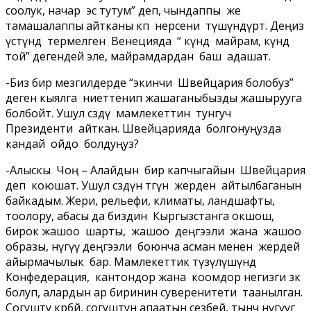
соолук, начар эс тутум” деп, чындаппы же
тамашалаппы айтканы көп нерсени түшүндүрөт. Деңиз
үстүндө термелген Венецияда “ күндө майрам, күндө
той” дегендей эле, майрамдардан баш адашат.
-Биз бир мезгилдерде “экинчи Швейцария болобуз”
деген кыялга ниеттенип жашаганыбызды жашырууга
болбойт. Ушул сөздү мамлекеттин тунгуч
Президенти айткан. Швейцарияда болгонуңузда
кандай ойдо болдуңуз?
-Алыскы Чоң – Алайдын бир капчыгайын Швейцария
деп коюшат. Ушул сөздүн төгүн жерден айтылбаганын
байкадым. Жери, рельефи, климаты, ландшафты,
тоолору, абасы да биздин Кыргызстанга окшош,
бирок жашоо шарты, жашоо деңгээли жана жашоо
образы, өнүгүү деңгээли боюнча асман менен жердей
айырмачылык бар. Мамлекеттик түзүлүшүндө
Конфедерация, кантондор жана коомдор негизги өзөк
болуп, алардын ар биринин суверенитети таанылган.
Согушту көрбөй, согуштун апаатын сезбей, тынч өнүгүүгө