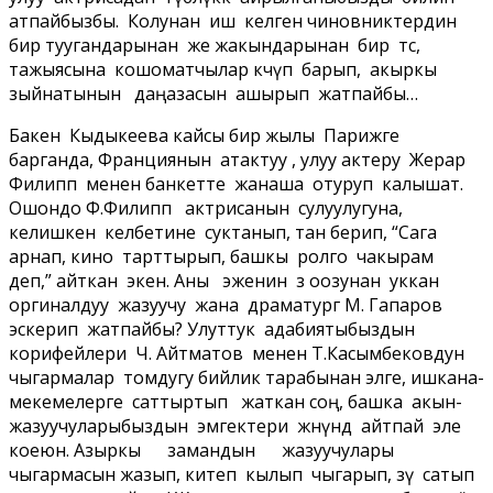
атпайбызбы. Колунан иш келген чиновниктердин
бир туугандарынан же жакындарынан бирөө өтсө,
тажыясына кошоматчылар көчүп барып, акыркы
зыйнатынын даңазасын ашырып жатпайбы…
Бакен Кыдыкеева кайсы бир жылы Парижге
барганда, Франциянын атактуу , улуу актеру Жерар
Филипп менен банкетте жанаша отуруп калышат.
Ошондо Ф.Филипп актрисанын сулуулугуна,
келишкен келбетине суктанып, тан берип, “Сага
арнап, кино тарттырып, башкы ролго чакырам
деп,” айткан экен. Аны эженин өз оозунан уккан
оргиналдуу жазуучу жана драматург М. Гапаров
эскерип жатпайбы? Улуттук адабиятыбыздын
корифейлери Ч. Айтматов менен Т.Касымбековдун
чыгармалар томдугу бийлик тарабынан элге, ишкана-
мекемелерге саттыртып жаткан соң, башка акын-
жазуучуларыбыздын эмгектери жөнүндө айтпай эле
коеюн. Азыркы замандын жазуучулары
чыгармасын жазып, китеп кылып чыгарып, өзү сатып