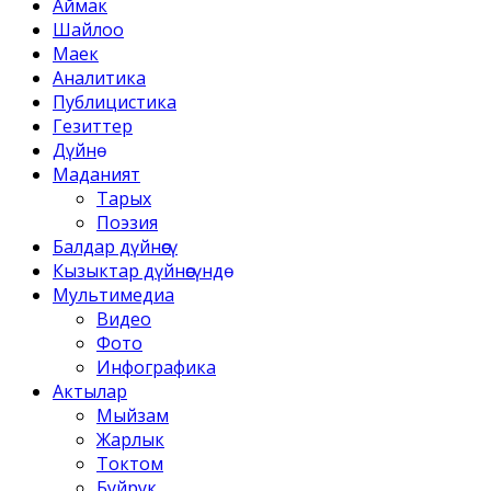
Аймак
Шайлоо
Маек
Аналитика
Публицистика
Гезиттер
Дүйнө
Маданият
Тарых
Поэзия
Балдар дүйнөсү
Кызыктар дүйнөсүндө
Мультимедиа
Видео
Фото
Инфографика
Актылар
Мыйзам
Жарлык
Токтом
Буйрук