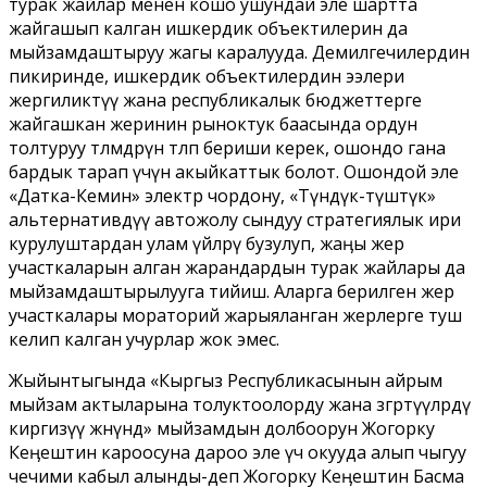
турак жайлар менен кошо ушундай эле шартта
жайгашып калган ишкердик объектилерин да
мыйзамдаштыруу жагы каралууда. Демилгечилердин
пикиринде, ишкердик объектилердин ээлери
жергиликтүү жана республикалык бюджеттерге
жайгашкан жеринин рыноктук баасында ордун
толтуруу төлөмдөрүн төлөп бериши керек, ошондо гана
бардык тарап үчүн акыйкаттык болот. Ошондой эле
«Датка-Кемин» электр чордону, «Түндүк-түштүк»
альтернативдүү автожолу сындуу стратегиялык ири
курулуштардан улам үйлөрү бузулуп, жаӊы жер
участкаларын алган жарандардын турак жайлары да
мыйзамдаштырылууга тийиш. Аларга берилген жер
участкалары мораторий жарыяланган жерлерге туш
келип калган учурлар жок эмес.
Жыйынтыгында «Кыргыз Республикасынын айрым
мыйзам актыларына толуктоолорду жана өзгөртүүлөрдү
киргизүү жөнүндө» мыйзамдын долбоорун Жогорку
Кеӊештин кароосуна дароо эле үч окууда алып чыгуу
чечими кабыл алынды-деп Жогорку Кеӊештин Басма