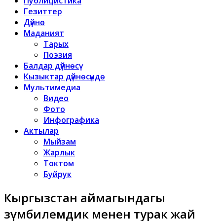
Публицистика
Гезиттер
Дүйнө
Маданият
Тарых
Поэзия
Балдар дүйнөсү
Кызыктар дүйнөсүндө
Мультимедиа
Видео
Фото
Инфографика
Актылар
Мыйзам
Жарлык
Токтом
Буйрук
Кыргызстан аймагындагы
өзүмбилемдик менен турак жай