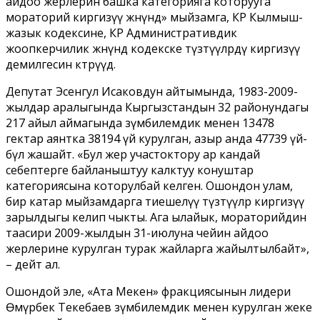
айдоо жерлерин башка категорияга которууга
мораторий киргизүү жөнүндө» мыйзамга, КР Кылмыш-
жазык кодексине, КР Административдик
жоопкерчилик жөнүндө кодекске түзөтүүлөрдү киргизүү
демилгесин көтөрүүдө.
Депутат Эсенгул Исаковдун айтымында, 1983-2009-
жылдар аралыгында Кыргызстандын 32 районундагы
217 айыл аймагында өзүмбилемдик менен 13478
гектар аянтка 38194 үй курулган, азыр анда 47739 үй-
бүлө жашайт. «Бул жер участоктору ар кандай
себептерге байланыштуу калктуу конуштар
категориясына которулбай келген. Ошондон улам,
бир катар мыйзамдарга тиешелүү түзөтүүлөр киргизүү
зарылдыгы келип чыкты. Ага ылайык, мораторийдин
таасири 2009-жылдын 31-июлуна чейин айдоо
жерлерине курулган турак жайларга жайылтылбайт»,
– дейт ал.
Ошондой эле, «Ата Мекен» фракциясынын лидери
Өмүрбек Текебаев өзүмбилемдик менен курулган жеке