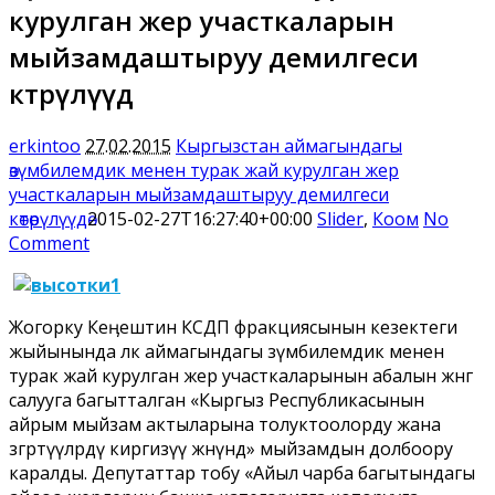
курулган жер участкаларын
мыйзамдаштыруу демилгеси
көтөрүлүүдө
erkintoo
27.02.2015
Кыргызстан аймагындагы
өзүмбилемдик менен турак жай курулган жер
участкаларын мыйзамдаштыруу демилгеси
көтөрүлүүдө
2015-02-27T16:27:40+00:00
Slider
,
Коом
No
Comment
Жогорку Кеӊештин КСДП фракциясынын кезектеги
жыйынында өлкө аймагындагы өзүмбилемдик менен
турак жай курулган жер участкаларынын абалын жөнгө
салууга багытталган «Кыргыз Республикасынын
айрым мыйзам актыларына толуктоолорду жана
өзгөртүүлөрдү киргизүү жөнүндө» мыйзамдын долбоору
каралды. Депутаттар тобу «Айыл чарба багытындагы