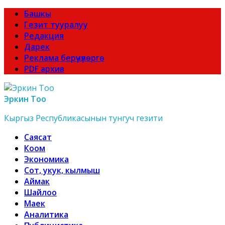
Башкы
Гезит тууралуу
Редакция
Дарек
Реклама берүүчүлөргө
PDF архив
Эркин Тоо
Кыргыз Республикасынын тунгуч гезити
Саясат
Коом
Экономика
Сот, укук, кылмыш
Аймак
Шайлоо
Маек
Аналитика