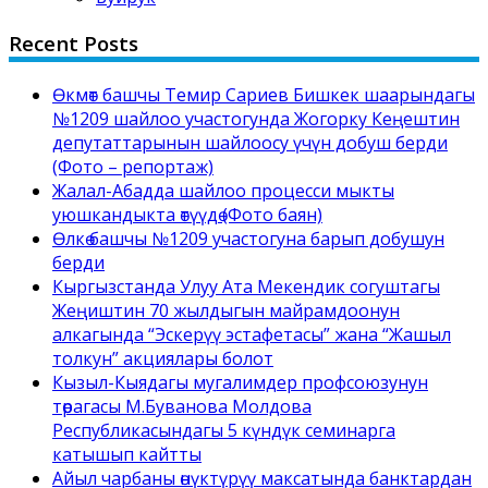
Recent Posts
Өкмөт башчы Темир Сариев Бишкек шаарындагы
№1209 шайлоо участогунда Жогорку Кеңештин
депутаттарынын шайлоосу үчүн добуш берди
(Фото – репортаж)
Жалал-Абадда шайлоо процесси мыкты
уюшкандыкта өтүүдө (Фото баян)
Өлкө башчы №1209 участогуна барып добушун
берди
Кыргызстанда Улуу Ата Мекендик согуштагы
Жеңиштин 70 жылдыгын майрамдоонун
алкагында “Эскерүү эстафетасы” жана “Жашыл
толкун” акциялары болот
Кызыл-Кыядагы мугалимдер профсоюзунун
төрагасы М.Буванова Молдова
Республикасындагы 5 күндүк семинарга
катышып кайтты
Айыл чарбаны өнүктүрүү максатында банктардан