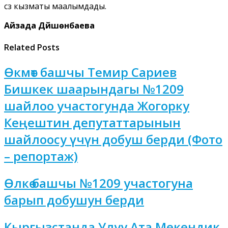
сөз кызматы маалымдады.
Айзада Дүйшөнбаева
Related Posts
Өкмөт башчы Темир Сариев
Бишкек шаарындагы №1209
шайлоо участогунда Жогорку
Кеңештин депутаттарынын
шайлоосу үчүн добуш берди (Фото
– репортаж)
Өлкө башчы №1209 участогуна
барып добушун берди
Кыргызстанда Улуу Ата Мекендик