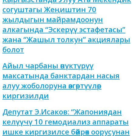
согуштагы Жеңиштин 70
жылдыгын майрамдоонун
алкагында “Эскерүү эстафетасы”
жана “Жашыл толкун” акциялары
болот
Айыл чарбаны өнүктүрүү
максатында банктардан насыя
алуу жоболоруна өзгөртүүлөр
киргизилди
Депутат Э.Исаков: “Жапониядан
келүүчү 10 гемодиализ аппараты
ишке киргизилсе бөйрөк оорусунан