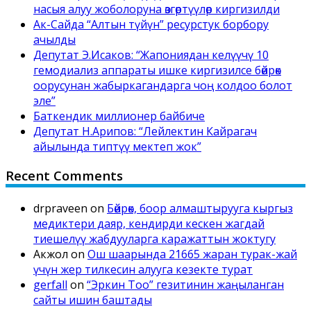
насыя алуу жоболоруна өзгөртүүлөр киргизилди
Ак-Сайда “Алтын түйүн” ресурстук борбору
ачылды
Депутат Э.Исаков: “Жапониядан келүүчү 10
гемодиализ аппараты ишке киргизилсе бөйрөк
оорусунан жабыркагандарга чоң колдоо болот
эле”
Баткендик миллионер байбиче
Депутат Н.Арипов: “Лейлектин Кайрагач
айылында типтүү мектеп жок”
Recent Comments
drpraveen
on
Бөйрөк, боор алмаштырууга кыргыз
медиктери даяр, кендирди кескен жагдай
тиешелүү жабдууларга каражаттын жоктугу
Акжол
on
Ош шаарында 21665 жаран турак-жай
үчүн жер тилкесин алууга кезекте турат
gerfall
on
“Эркин Тоо” гезитинин жаңыланган
сайты ишин баштады