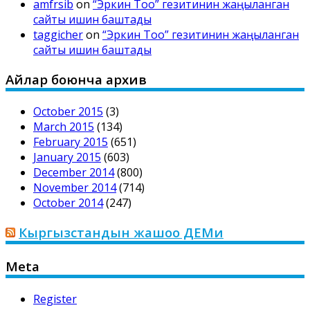
amfrsib
on
“Эркин Тоо” гезитинин жаңыланган
сайты ишин баштады
taggicher
on
“Эркин Тоо” гезитинин жаңыланган
сайты ишин баштады
Айлар боюнча архив
October 2015
(3)
March 2015
(134)
February 2015
(651)
January 2015
(603)
December 2014
(800)
November 2014
(714)
October 2014
(247)
Кыргызстандын жашоо ДЕМи
Meta
Register