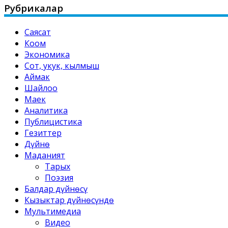
Рубрикалар
Саясат
Коом
Экономика
Сот, укук, кылмыш
Аймак
Шайлоо
Маек
Аналитика
Публицистика
Гезиттер
Дүйнө
Маданият
Тарых
Поэзия
Балдар дүйнөсү
Кызыктар дүйнөсүндө
Мультимедиа
Видео