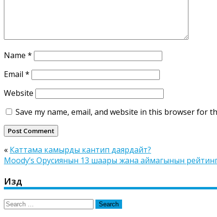
Name
*
Email
*
Website
Save my name, email, and website in this browser for t
«
Каттама камырды кантип даярдайт?
Moody’s Орусиянын 13 шаары жана аймагынын рейтин
Издөө
Search
for: