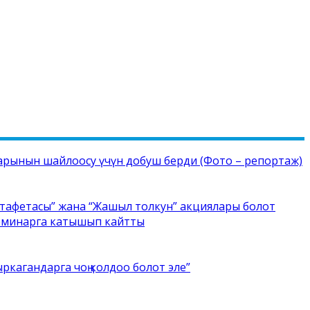
рынын шайлоосу үчүн добуш берди (Фото – репортаж)
стафетасы” жана “Жашыл толкун” акциялары болот
семинарга катышып кайтты
ркагандарга чоң колдоо болот эле”