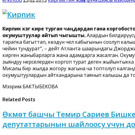
Кирпик көзгө кире турган чаңдардан гана коргобос
окумуштуулар айтып чыгышты.
Алардын билдирүүс
тарапка багыттап, көздүн чел кабыгынын соолуп калыш
чейин тундурат”, – дейт Атланта шаарындагы Джорджи
кирген жаныбарларга жана адамдарга жасалган. Окумуш
зыяндуу нерселерден коргоп турат деген жыйынтыкка 
Мисалы бир жылда жогору жагына чаң топтолуп калган
окумуштуулардын айткандарына таянып калышы да то
Мээрим БАКТЫБЕКОВА
Related Posts
Өкмөт башчы Темир Сариев Бишке
депутаттарынын шайлоосу үчүн до