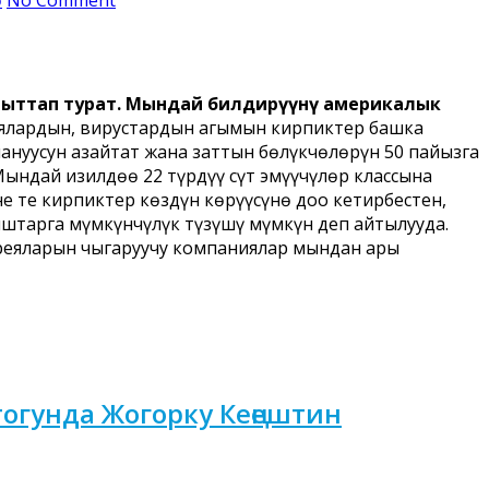
 багыттап турат. Мындай билдирүүнү америкалык
иялардын, вирустардын агымын кирпиктер башка
ануусун азайтат жана заттын бөлүкчөлөрүн 50 пайызга
ындай изилдөө 22 түрдүү сүт эмүүчүлөр классына
 тең кирпиктер көздүн көрүүсүнө доо кетирбестен,
штарга мүмкүнчүлүк түзүшү мүмкүн деп айтылууда.
ареяларын чыгаруучу компаниялар мындан ары
гунда Жогорку Кеңештин