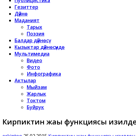
Публицистика
Гезиттер
Дүйнө
Маданият
Тарых
Поэзия
Балдар дүйнөсү
Кызыктар дүйнөсүндө
Мультимедиа
Видео
Фото
Инфографика
Актылар
Мыйзам
Жарлык
Токтом
Буйрук
Кирпиктин жаңы функциясы изилд
erkintoo
25.02.2015
Кирпиктин жаңы функциясы изилден