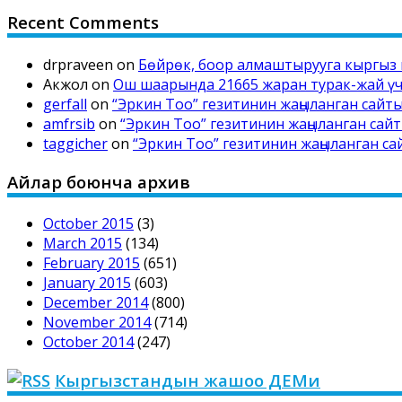
Recent Comments
drpraveen
on
Бөйрөк, боор алмаштырууга кыргыз 
Акжол
on
Ош шаарында 21665 жаран турак-жай үчү
gerfall
on
“Эркин Тоо” гезитинин жаңыланган сай
amfrsib
on
“Эркин Тоо” гезитинин жаңыланган са
taggicher
on
“Эркин Тоо” гезитинин жаңыланган с
Айлар боюнча архив
October 2015
(3)
March 2015
(134)
February 2015
(651)
January 2015
(603)
December 2014
(800)
November 2014
(714)
October 2014
(247)
Кыргызстандын жашоо ДЕМи