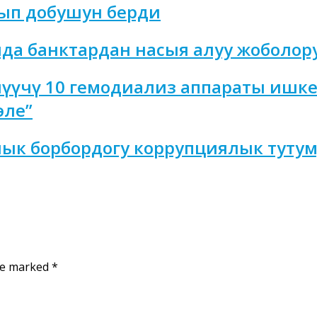
ып добушун берди
да банктардан насыя алуу жоболор
лүүчү 10 гемодиализ аппараты ишке
эле”
ык борбордогу коррупциялык тутум
are marked
*