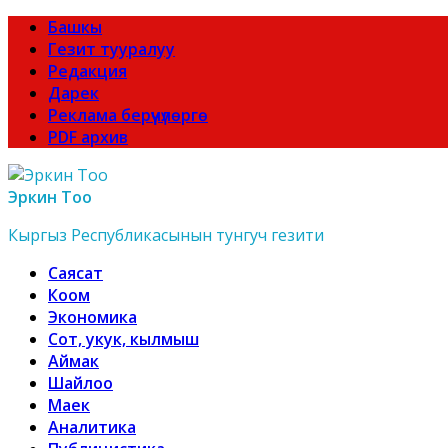
Башкы
Гезит тууралуу
Редакция
Дарек
Реклама берүүчүлөргө
PDF архив
Эркин Тоо
Кыргыз Республикасынын тунгуч гезити
Саясат
Коом
Экономика
Сот, укук, кылмыш
Аймак
Шайлоо
Маек
Аналитика