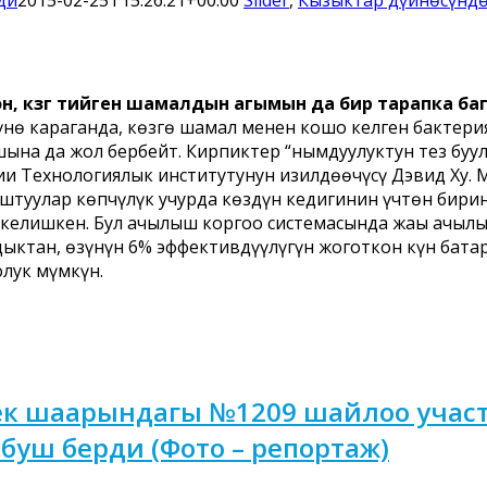
тон, көзгө тийген шамалдын агымын да бир тарапка
үнө караганда, көзгө шамал менен кошо келген бактер
ына да жол бербейт. Кирпиктер “нымдуулуктун тез буул
и Технологиялык институтунун изилдөөчүсү Дэвид Ху. М
туулар көпчүлүк учурда көздүн кеңдигинин үчтөн бирине
келишкен. Бул ачылыш коргоо системасында жаңы ачылы
дыктан, өзүнүн 6% эффективдүүлүгүн жоготкон күн бат
лук мүмкүн.
к шаарындагы №1209 шайлоо участо
буш берди (Фото – репортаж)