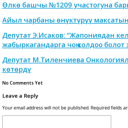
Өлкө башчы №1209 участогуна бар
Айыл чарбаны өнүктүрүү максатын
Депутат Э.Исаков: “Жапониядан ке
жабыркагандарга чоң колдоо болот 
Депутат М.Тиленчиева Онкологиял
көтөрдү
No Comments Yet
Leave a Reply
Your email address will not be published.
Required fields 