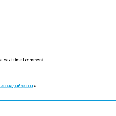
he next time I comment.
гин ылдыйлатты
»