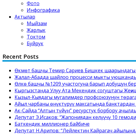
Фото
Инфографика
Актылар
Мыйзам
Жарлык
Токтом
Буйрук
Recent Posts
Өкмөт башчы Темир Сариев Бишкек шаарындагы №
Жалал-Абадда шайлоо процесси мыкты уюшкандык
Өлкө башчы №1209 участогуна барып добушун бе
Кыргызстанда Улуу Ата Мекендик согуштагы Жеңи
Кызыл-Кыядагы мугалимдер профсоюзунун төрага
Айыл чарбаны өнүктүрүү максатында банктардан 
Ак-Сайда “Алтын түйүн” ресурстук борбору ачылд
Депутат Э.Исаков: “Жапониядан келүүчү 10 гемод
Баткендик миллионер байбиче
Депутат Н.Арипов: “Лейлектин Кайрагач айылынд