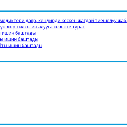
медиктери даяр, кендирди кескен жагдай тиешелүү жаб
н жер тилкесин алууга кезекте турат
ты ишин баштады
йты ишин баштады
айты ишин баштады