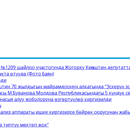
1209 шайлоо участогунда Жогорку Кеңештин депутатта
та өтүүдө (Фото баян)
рди
штин 70 жылдыгын майрамдоонун алкагында “Эскерүү э
сы М.Буванова Молдова Республикасындагы 5 күндүк 
насыя алуу жоболоруна өзгөртүүлөр киргизилди
ы
иализ аппараты ишке киргизилсе бөйрөк оорусунан жабы
а типтүү мектеп жок”