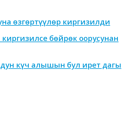
уна өзгөртүүлөр киргизилди
 киргизилсе бөйрөк оорусунан
дун күч алышын бул ирет дагы