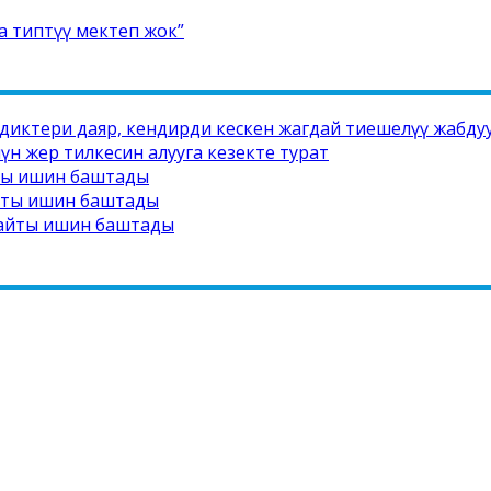
а типтүү мектеп жок”
едиктери даяр, кендирди кескен жагдай тиешелүү жабд
н жер тилкесин алууга кезекте турат
йты ишин баштады
айты ишин баштады
сайты ишин баштады