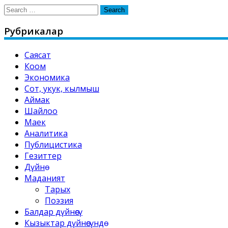
Search
for:
Рубрикалар
Саясат
Коом
Экономика
Сот, укук, кылмыш
Аймак
Шайлоо
Маек
Аналитика
Публицистика
Гезиттер
Дүйнө
Маданият
Тарых
Поэзия
Балдар дүйнөсү
Кызыктар дүйнөсүндө