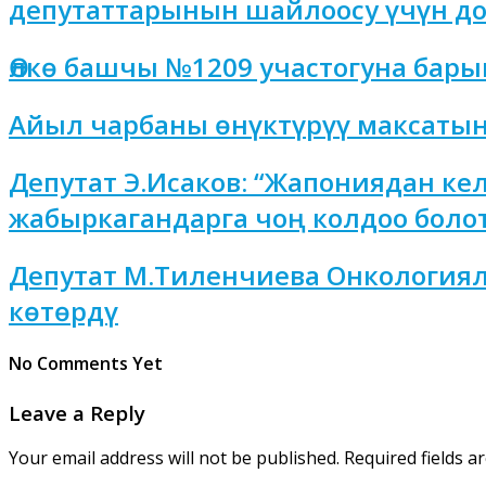
депутаттарынын шайлоосу үчүн до
Өлкө башчы №1209 участогуна бар
Айыл чарбаны өнүктүрүү максатын
Депутат Э.Исаков: “Жапониядан ке
жабыркагандарга чоң колдоо болот
Депутат М.Тиленчиева Онкологиял
көтөрдү
No Comments Yet
Leave a Reply
Your email address will not be published.
Required fields 