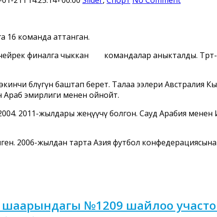
га 16 команда аттанган.
ейрек финалга чыккан командалар аныкталды. Төрт-төрт
кинчи бөлүгүн баштап берет. Талаа ээлери Австралия К
 Араб эмирлиги менен ойнойт.
 2004. 2011-жылдары жеңүүчү болгон. Сауд Арабия менен 
ген. 2006-жылдан тарта Азия футбол конфедерациясына (А
к шаарындагы №1209 шайлоо участо