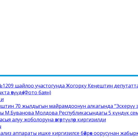
1209 шайлоо участогунда Жогорку Кеңештин депутатта
а өтүүдө (Фото баян)
ди
иштин 70 жылдыгын майрамдоонун алкагында “Эскерүү э
сы М.Буванова Молдова Республикасындагы 5 күндүк с
сыя алуу жоболоруна өзгөртүүлөр киргизилди
ы
ализ аппараты ишке киргизилсе бөйрөк оорусунан жабыр