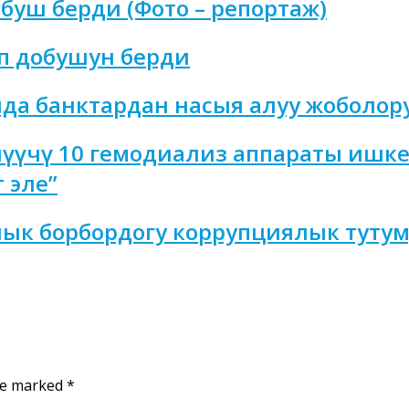
буш берди (Фото – репортаж)
ып добушун берди
да банктардан насыя алуу жоболор
лүүчү 10 гемодиализ аппараты ишке
 эле”
ык борбордогу коррупциялык тутум
are marked
*