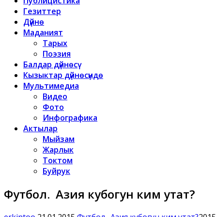
Публицистика
Гезиттер
Дүйнө
Маданият
Тарых
Поэзия
Балдар дүйнөсү
Кызыктар дүйнөсүндө
Мультимедиа
Видео
Фото
Инфографика
Актылар
Мыйзам
Жарлык
Токтом
Буйрук
Футбол. Азия кубогун ким утат?
erkintoo
21.01.2015
Футбол. Азия кубогун ким утат?
2015