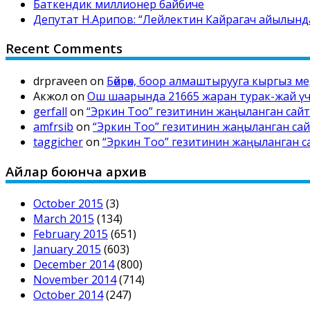
Баткендик миллионер байбиче
Депутат Н.Арипов: “Лейлектин Кайрагач айылынд
Recent Comments
drpraveen
on
Бөйрөк, боор алмаштырууга кыргыз м
Акжол
on
Ош шаарында 21665 жаран турак-жай үчү
gerfall
on
“Эркин Тоо” гезитинин жаңыланган са
amfrsib
on
“Эркин Тоо” гезитинин жаңыланган с
taggicher
on
“Эркин Тоо” гезитинин жаңыланган 
Айлар боюнча архив
October 2015
(3)
March 2015
(134)
February 2015
(651)
January 2015
(603)
December 2014
(800)
November 2014
(714)
October 2014
(247)