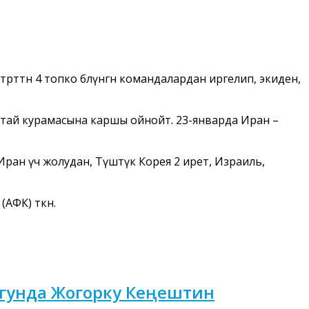
төн 4 топко бөлүнгөн командалардан иргелип, экиден,
ытай курамасына каршы ойнойт. 23-январда Иран –
Иран үч жолудан, Түштүк Корея 2 ирет, Израиль,
ФК) өткөн.
гунда Жогорку Кеңештин