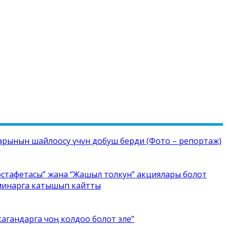
рынын шайлоосу үчүн добуш берди (Фото – репортаж)
стафетасы” жана “Жашыл толкун” акциялары болот
еминарга катышып кайтты
кагандарга чоң колдоо болот эле”