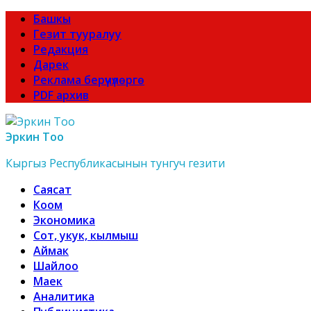
Башкы
Гезит тууралуу
Редакция
Дарек
Реклама берүүчүлөргө
PDF архив
Эркин Тоо
Кыргыз Республикасынын тунгуч гезити
Саясат
Коом
Экономика
Сот, укук, кылмыш
Аймак
Шайлоо
Маек
Аналитика