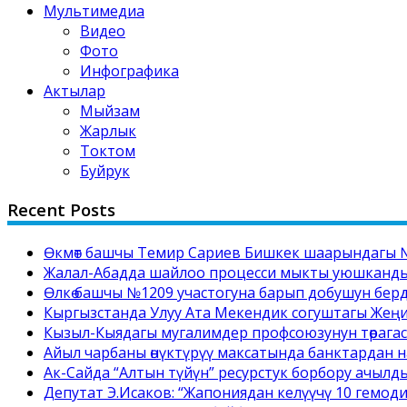
Мультимедиа
Видео
Фото
Инфографика
Актылар
Мыйзам
Жарлык
Токтом
Буйрук
Recent Posts
Өкмөт башчы Темир Сариев Бишкек шаарындагы №
Жалал-Абадда шайлоо процесси мыкты уюшкандыкт
Өлкө башчы №1209 участогуна барып добушун бер
Кыргызстанда Улуу Ата Мекендик согуштагы Жең
Кызыл-Кыядагы мугалимдер профсоюзунун төрага
Айыл чарбаны өнүктүрүү максатында банктардан на
Ак-Сайда “Алтын түйүн” ресурстук борбору ачылд
Депутат Э.Исаков: “Жапониядан келүүчү 10 гемоди