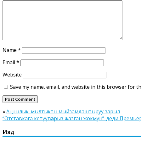
Name
*
Email
*
Website
Save my name, email, and website in this browser for t
«
Аңчылык: мылтыкты мыйзамдаштыруу зарыл
“Отставкага кетүүгө арыз жазган жокмун”-деди Премь
Издөө