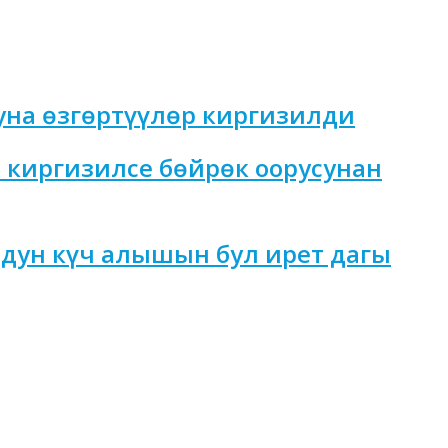
уна өзгөртүүлөр киргизилди
 киргизилсе бөйрөк оорусунан
дун күч алышын бул ирет дагы