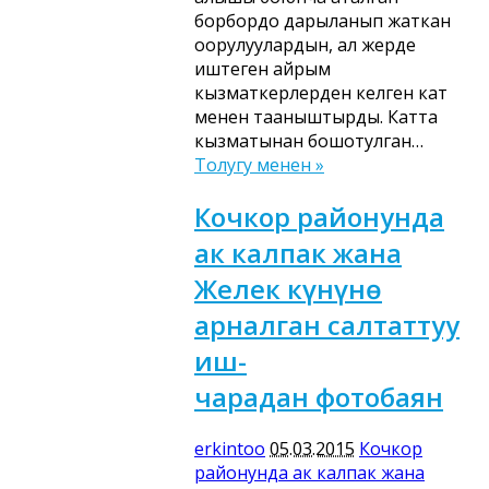
борбордо дарыланып жаткан
оорулуулардын, ал жерде
иштеген айрым
кызматкерлерден келген кат
менен тааныштырды. Катта
кызматынан бошотулган…
Толугу менен »
Кочкор районунда
ак калпак жана
Желек күнүнө
арналган салтаттуу
иш-
чарадан фотобаян
erkintoo
05.03.2015
Кочкор
районунда ак калпак жана