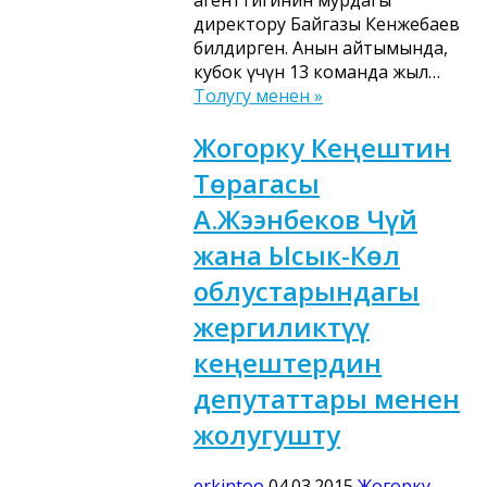
агенттигинин мурдагы
директору Байгазы Кенжебаев
билдирген. Анын айтымында,
кубок үчүн 13 команда жыл…
Толугу менен »
Жогорку Кеңештин
Төрагасы
А.Жээнбеков Чүй
жана Ысык-Көл
облустарындагы
жергиликтүү
кеңештердин
депутаттары менен
жолугушту
erkintoo
04.03.2015
Жогорку