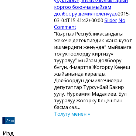
укуктарын, кызыкчылыктарын
коргоо боюнча мыйзам
долбоору демилгеленүүдө
2015-
03-04T15:41:42+00:00
Slider
No
Comment
“Кыргыз Республикасындагы
жекече детективдик жана күзөт
ишмердиги жөнүндө” мыйзамга
толуктоолорду киргизүү
тууралуу” мыйзам долбоору
бүгүн, 4-мартта Жогорку Кеңеш
жыйынында каралды.
Долбоордун демилгечилери –
депутаттар Турсунбай Бакир
уулу, Нуркамил Мадалиев. Бул
тууралуу Жогорку Кеңештин
басма сөз…
Толугу менен »
1
2
3
›
»
Издөө