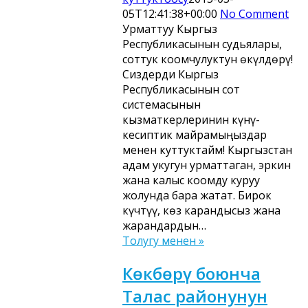
05T12:41:38+00:00
No Comment
Урматтуу Кыргыз
Республикасынын судьялары,
соттук коомчулуктун өкүлдөрү!
Сиздерди Кыргыз
Республикасынын сот
системасынын
кызматкерлеринин күнү-
кесиптик майрамыңыздар
менен куттуктайм! Кыргызстан
адам укугун урматтаган, эркин
жана калыс коомду куруу
жолунда бара жатат. Бирок
күчтүү, көз карандысыз жана
жарандардын…
Толугу менен »
Көкбөрү боюнча
Талас районунун