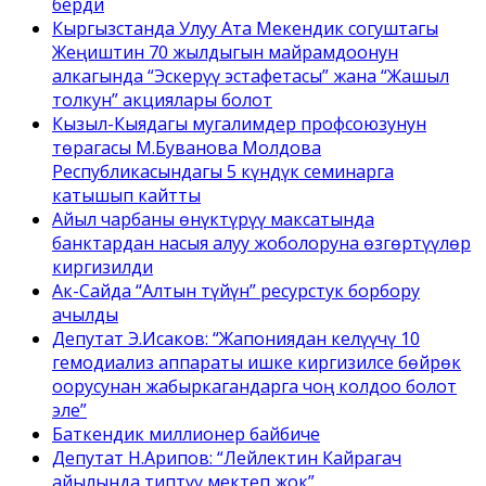
берди
Кыргызстанда Улуу Ата Мекендик согуштагы
Жеңиштин 70 жылдыгын майрамдоонун
алкагында “Эскерүү эстафетасы” жана “Жашыл
толкун” акциялары болот
Кызыл-Кыядагы мугалимдер профсоюзунун
төрагасы М.Буванова Молдова
Республикасындагы 5 күндүк семинарга
катышып кайтты
Айыл чарбаны өнүктүрүү максатында
банктардан насыя алуу жоболоруна өзгөртүүлөр
киргизилди
Ак-Сайда “Алтын түйүн” ресурстук борбору
ачылды
Депутат Э.Исаков: “Жапониядан келүүчү 10
гемодиализ аппараты ишке киргизилсе бөйрөк
оорусунан жабыркагандарга чоң колдоо болот
эле”
Баткендик миллионер байбиче
Депутат Н.Арипов: “Лейлектин Кайрагач
айылында типтүү мектеп жок”