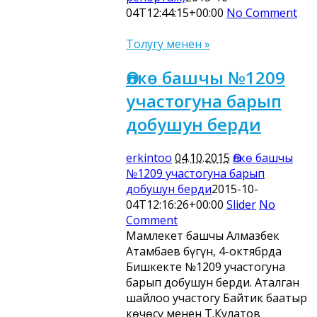
04T12:44:15+00:00
No Comment
Толугу менен »
Өлкө башчы №1209
участогуна барып
добушун берди
erkintoo
04.10.2015
Өлкө башчы
№1209 участогуна барып
добушун берди
2015-10-
04T12:16:26+00:00
Slider
No
Comment
Мамлекет башчы Алмазбек
Атамбаев бүгүн, 4-октябрда
Бишкекте №1209 участогуна
барып добушун берди. Аталган
шайлоо участогу Байтик баатыр
көчөсү менен Т.Кулатов