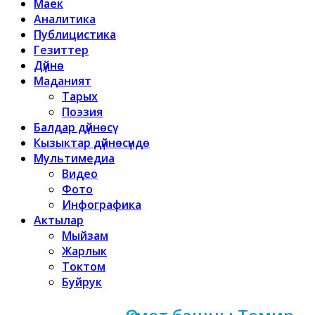
Маек
Аналитика
Публицистика
Гезиттер
Дүйнө
Маданият
Тарых
Поэзия
Балдар дүйнөсү
Кызыктар дүйнөсүндө
Мультимедиа
Видео
Фото
Инфографика
Актылар
Мыйзам
Жарлык
Токтом
Буйрук