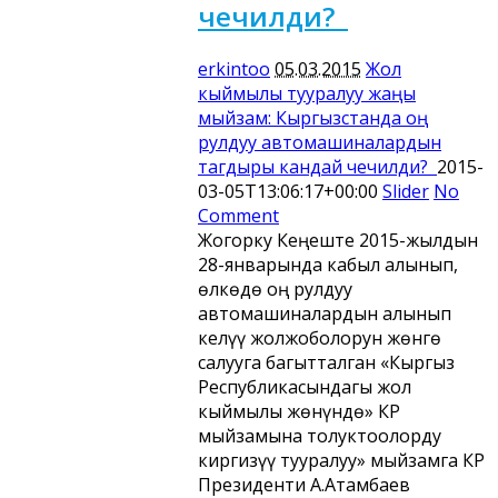
чечилди?
erkintoo
05.03.2015
Жол
кыймылы тууралуу жаңы
мыйзам: Кыргызстанда оң
рулдуу автомашиналардын
тагдыры кандай чечилди?
2015-
03-05T13:06:17+00:00
Slider
No
Comment
Жогорку Кеңеште 2015-жылдын
28-январында кабыл алынып,
өлкөдө оң рулдуу
автомашиналардын алынып
келүү жолжоболорун жөнгө
салууга багытталган «Кыргыз
Республикасындагы жол
кыймылы жөнүндө» КР
мыйзамына толуктоолорду
киргизүү тууралуу» мыйзамга КР
Президенти А.Атамбаев