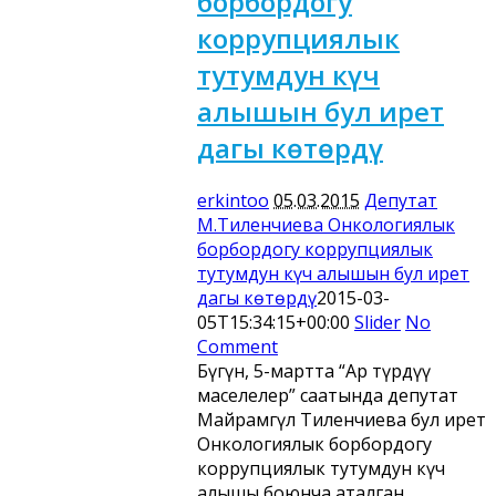
борбордогу
коррупциялык
тутумдун күч
алышын бул ирет
дагы көтөрдү
erkintoo
05.03.2015
Депутат
М.Тиленчиева Онкологиялык
борбордогу коррупциялык
тутумдун күч алышын бул ирет
дагы көтөрдү
2015-03-
05T15:34:15+00:00
Slider
No
Comment
Бүгүн, 5-мартта “Ар түрдүү
маселелер” саатында депутат
Майрамгүл Тиленчиева бул ирет
Онкологиялык борбордогу
коррупциялык тутумдун күч
алышы боюнча аталган