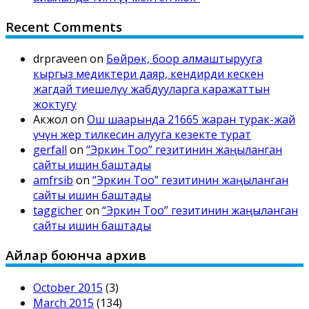
Recent Comments
drpraveen
on
Бөйрөк, боор алмаштырууга
кыргыз медиктери даяр, кендирди кескен
жагдай тиешелүү жабдууларга каражаттын
жоктугу
Акжол
on
Ош шаарында 21665 жаран турак-жай
үчүн жер тилкесин алууга кезекте турат
gerfall
on
“Эркин Тоо” гезитинин жаңыланган
сайты ишин баштады
amfrsib
on
“Эркин Тоо” гезитинин жаңыланган
сайты ишин баштады
taggicher
on
“Эркин Тоо” гезитинин жаңыланган
сайты ишин баштады
Айлар боюнча архив
October 2015
(3)
March 2015
(134)