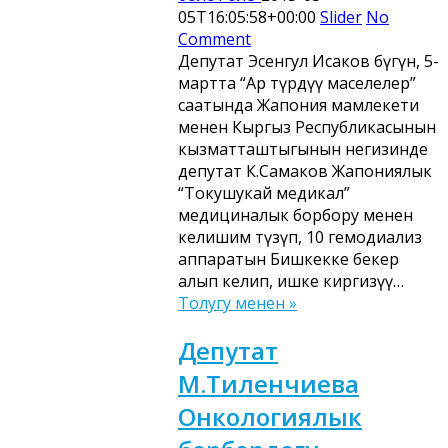
05T16:05:58+00:00
Slider
No
Comment
Депутат Эсенгул Исаков бүгүн, 5-
мартта “Ар түрдүү маселелер”
саатында Жапония мамлекети
менен Кыргыз Республикасынын
кызматташтыгынын негизинде
депутат К.Самаков Жапониялык
“Токушукай медикал”
медициналык борбору менен
келишим түзүп, 10 гемодиализ
аппаратын Бишкекке бекер
алып келип, ишке киргизүү…
Толугу менен »
Депутат
М.Тиленчиева
Онкологиялык