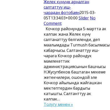
Желек күнүнө арналган
салтаттуу иш-
чарадан фотобаян
2015-03-
05T13:34:03+00:00
Slider
No
Comment
Кочкор районунда 5-мартта ак
калпак жана Желек күнү
салтанаттуу белгиленди, деп
маалымдады Turmush басылмас
кабарчысы. Салтанаттуу иш-
чарага Кочкор райондук
мамлекеттик
администрациясынын башчысы
Н.Жусупбеков баштаган мекеме
жетекчилери, ошондой эле
Кочкор айылында жайгашкан
мектептердин бардыгы
катышты. Салтанттуу ак
калпак…
Толугу менен »