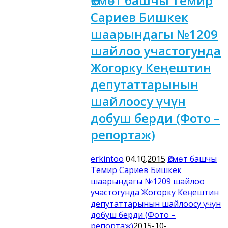
Өкмөт башчы Темир
Сариев Бишкек
шаарындагы №1209
шайлоо участогунда
Жогорку Кеңештин
депутаттарынын
шайлоосу үчүн
добуш берди (Фото –
репортаж)
erkintoo
04.10.2015
Өкмөт башчы
Темир Сариев Бишкек
шаарындагы №1209 шайлоо
участогунда Жогорку Кеңештин
депутаттарынын шайлоосу үчүн
добуш берди (Фото –
репортаж)
2015-10-