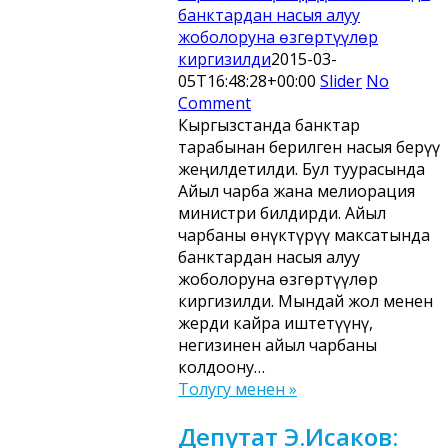
банктардан насыя алуу
жоболоруна өзгөртүүлөр
киргизилди
2015-03-
05T16:48:28+00:00
Slider
No
Comment
Кыргызстанда банктар
тарабынан берилген насыя берүү
жеңилдетилди. Бул туурасында
Айыл чарба жана мелиорация
министри билдирди. Айыл
чарбаны өнүктүрүү максатында
банктардан насыя алуу
жоболоруна өзгөртүүлөр
киргизилди. Мындай жол менен
жерди кайра иштетүүнү,
негизинен айыл чарбаны
колдоону…
Толугу менен »
Депутат Э.Исаков: