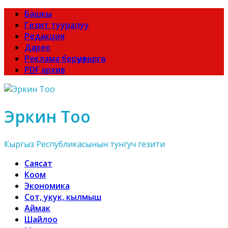
Башкы
Гезит тууралуу
Редакция
Дарек
Реклама берүүчүлөргө
PDF архив
Эркин Тоо
Кыргыз Республикасынын тунгуч гезити
Саясат
Коом
Экономика
Сот, укук, кылмыш
Аймак
Шайлоо