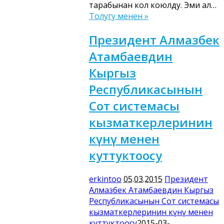
тарабынан кол коюлду. Эми ал…
Толугу менен »
Президент Алмазбек
Атамбаевдин
Кыргыз
Республикасынын
Сот системасы
кызматкерлеринин
күнү менен
куттуктоосу
erkintoo
05.03.2015
Президент
Алмазбек Атамбаевдин Кыргыз
Республикасынын Сот системасы
кызматкерлеринин күнү менен
куттуктоосу
2015-03-