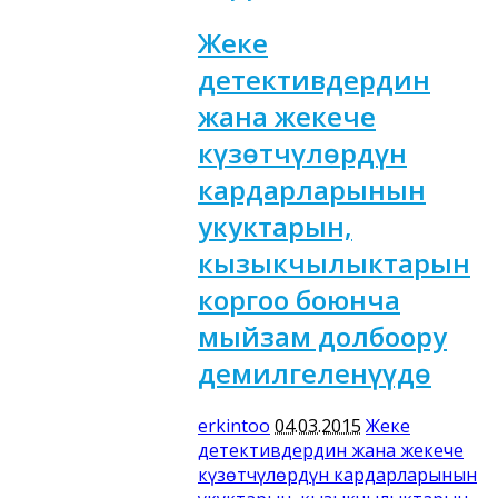
Жеке
детективдердин
жана жекече
күзөтчүлөрдүн
кардарларынын
укуктарын,
кызыкчылыктарын
коргоо боюнча
мыйзам долбоору
демилгеленүүдө
erkintoo
04.03.2015
Жеке
детективдердин жана жекече
күзөтчүлөрдүн кардарларынын