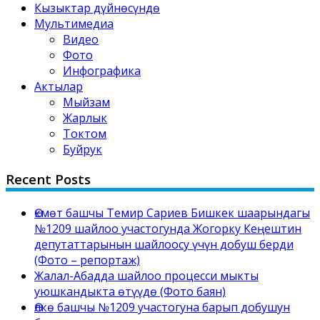
Кызыктар дүйнөсүндө
Мультимедиа
Видео
Фото
Инфографика
Актылар
Мыйзам
Жарлык
Токтом
Буйрук
Recent Posts
Өкмөт башчы Темир Сариев Бишкек шаарындагы
№1209 шайлоо участогунда Жогорку Кеңештин
депутаттарынын шайлоосу үчүн добуш берди
(Фото – репортаж)
Жалал-Абадда шайлоо процесси мыкты
уюшкандыкта өтүүдө (Фото баян)
Өлкө башчы №1209 участогуна барып добушун