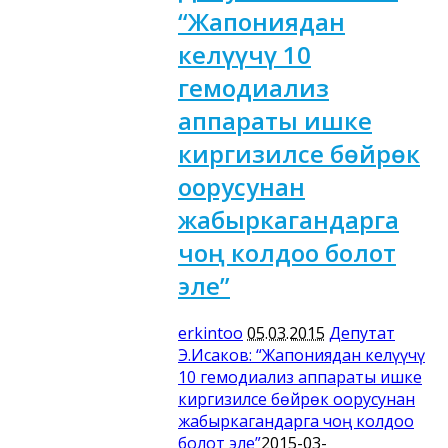
“Жапониядан
келүүчү 10
гемодиализ
аппараты ишке
киргизилсе бөйрөк
оорусунан
жабыркагандарга
чоң колдоо болот
эле”
erkintoo
05.03.2015
Депутат
Э.Исаков: “Жапониядан келүүчү
10 гемодиализ аппараты ишке
киргизилсе бөйрөк оорусунан
жабыркагандарга чоң колдоо
болот эле”
2015-03-