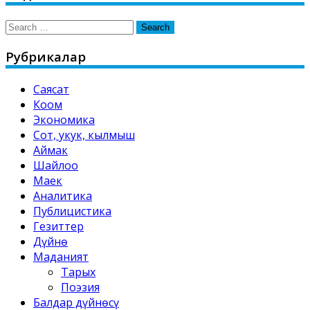
Search
for:
Рубрикалар
Саясат
Коом
Экономика
Сот, укук, кылмыш
Аймак
Шайлоо
Маек
Аналитика
Публицистика
Гезиттер
Дүйнө
Маданият
Тарых
Поэзия
Балдар дүйнөсү