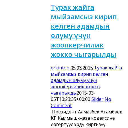
Турак жайга
мыйзамсыз кирип
келген адамдын
өлүмү үчүн
жоопкерчилик
жокко чыгарылды
erkintoo
05.03.2015
Турак жайга
мыйзамсыз кирип келген
адамдын өлүмү үчүн
жоопкерчилик жокко
чыгарылды
2015-03-
05T13:23:35+00:00
Slider
No
Comment
Президент Алмазбек Атамбаев
КР Кылмыш-жаза кодексине
өзгөртүүлөрдү киргизүү