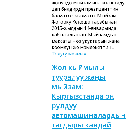
жөнүндө мыйзамына кол койду,
деп билдирди президенттин
басма сөз кызматы. Мыйзам
Жогорку Кеңеши тарабынан
2015-жылдын 14-январында
кабыл алынган. Мыйзамдын
максаты – өз укуктарын жана
коомдун же мамлекеттин …
Толугу менен »
Жол кыймылы
тууралуу жаңы
мыйзам:
Кыргызстанда оң
рулдуу
автомашиналардын
тагдыры кандай