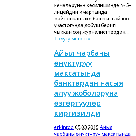
көчөлөрүнүн кесилишинде № 5-
лицейдин имартында
жайгашкан. Өлкө башчы шайлоо
участогунда добуш берип
чыккан соң журналисттердин…
Толугу менен »
Айыл чарбаны
өнүктүрүү
максатында
банктардан насыя
алуу жоболоруна
өзгөртүүлөр
киргизилди
erkintoo
05.03.2015
Айыл
чарбаны өнүктүрүү максатында