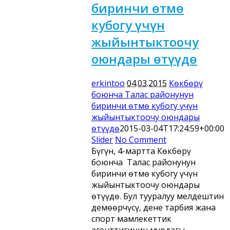
биринчи өтмө
кубогу үчүн
жыйынтыктоочу
оюндары өтүүдө
erkintoo
04.03.2015
Көкбөрү
боюнча Талас районунун
биринчи өтмө кубогу үчүн
жыйынтыктоочу оюндары
өтүүдө
2015-03-04T17:24:59+00:00
Slider
No Comment
Бүгүн, 4-мартта Көкбөрү
боюнча Талас районунун
биринчи өтмө кубогу үчүн
жыйынтыктоочу оюндары
өтүүдө. Бул тууралуу мелдештин
демөөрчүсү, дене тарбия жана
спорт мамлекеттик