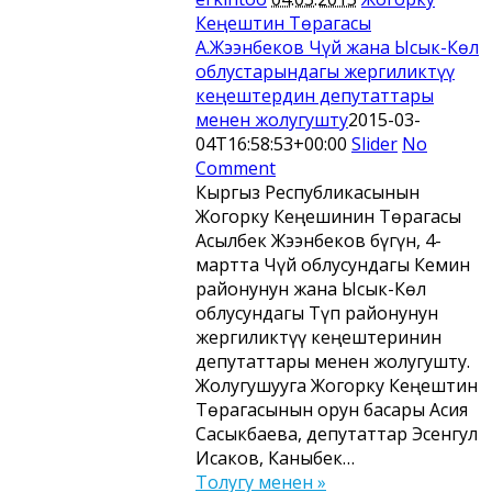
Кеңештин Төрагасы
А.Жээнбеков Чүй жана Ысык-Көл
облустарындагы жергиликтүү
кеңештердин депутаттары
менен жолугушту
2015-03-
04T16:58:53+00:00
Slider
No
Comment
Кыргыз Республикасынын
Жогорку Кеңешинин Төрагасы
Асылбек Жээнбеков бүгүн, 4-
мартта Чүй облусундагы Кемин
районунун жана Ысык-Көл
облусундагы Түп районунун
жергиликтүү кеңештеринин
депутаттары менен жолугушту.
Жолугушууга Жогорку Кеңештин
Төрагасынын орун басары Асия
Сасыкбаева, депутаттар Эсенгул
Исаков, Каныбек…
Толугу менен »