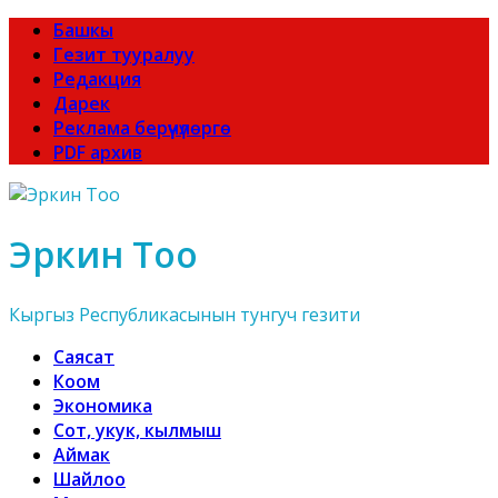
Башкы
Гезит тууралуу
Редакция
Дарек
Реклама берүүчүлөргө
PDF архив
Эркин Тоо
Кыргыз Республикасынын тунгуч гезити
Саясат
Коом
Экономика
Сот, укук, кылмыш
Аймак
Шайлоо