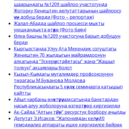
шаарындагы №1209 шайлоо участогунда
Жогорку Кеңештин депутаттарынын шайлоосу
үчүн добуш берди (Фото – репортаж)
Жалал-Абадда шайлоо процесси мыкты
уюшкандыкта өтүүдө (Фото баян)
Өлкө башчы №1209 участогуна барып добушун
берди
Кыргызстанда Улуу Ата Мекендик согуштагы
Жеңиштин 70 жылдыгын майрамдоонун
алкагында “Эскерүү эстафетасы” жана “Жашыл
толкун” акциялары болот
Кызыл-Кыядагы мугалимдер профсоюзунун
төрагасы М.Буванова Молдова
Республикасындагы 5 күндүк семинарга катышып
кайтты
Айыл чарбаны өнүктүрүү максатында банктардан
насыя алуу жоболоруна өзгөртүүлөр киргизилди
Ак-Сайда “Алтын түйүн” ресурстук борбору ачылды
Депутат Э.Исаков: “Жапониядан келүүчү 10
гемодиализ аппараты ишке киргизилсе бөйрөк