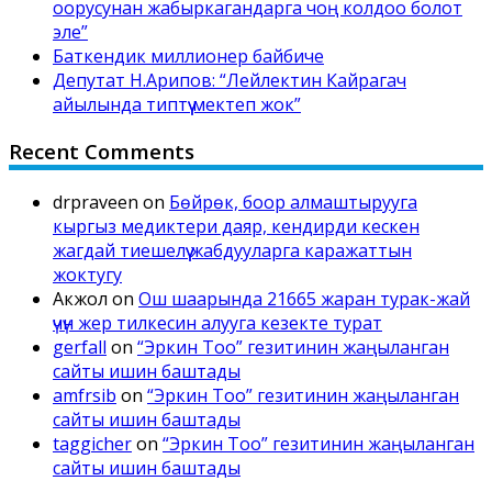
оорусунан жабыркагандарга чоң колдоо болот
эле”
Баткендик миллионер байбиче
Депутат Н.Арипов: “Лейлектин Кайрагач
айылында типтүү мектеп жок”
Recent Comments
drpraveen
on
Бөйрөк, боор алмаштырууга
кыргыз медиктери даяр, кендирди кескен
жагдай тиешелүү жабдууларга каражаттын
жоктугу
Акжол
on
Ош шаарында 21665 жаран турак-жай
үчүн жер тилкесин алууга кезекте турат
gerfall
on
“Эркин Тоо” гезитинин жаңыланган
сайты ишин баштады
amfrsib
on
“Эркин Тоо” гезитинин жаңыланган
сайты ишин баштады
taggicher
on
“Эркин Тоо” гезитинин жаңыланган
сайты ишин баштады