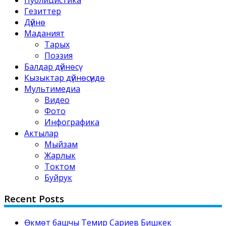
Гезиттер
Дүйнө
Маданият
Тарых
Поэзия
Балдар дүйнөсү
Кызыктар дүйнөсүндө
Мультимедиа
Видео
Фото
Инфографика
Актылар
Мыйзам
Жарлык
Токтом
Буйрук
Recent Posts
Өкмөт башчы Темир Сариев Бишкек