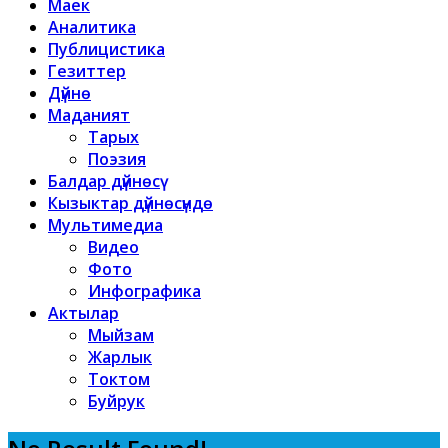
Маек
Аналитика
Публицистика
Гезиттер
Дүйнө
Маданият
Тарых
Поэзия
Балдар дүйнөсү
Кызыктар дүйнөсүндө
Мультимедиа
Видео
Фото
Инфографика
Актылар
Мыйзам
Жарлык
Токтом
Буйрук