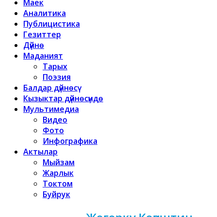
Маек
Аналитика
Публицистика
Гезиттер
Дүйнө
Маданият
Тарых
Поэзия
Балдар дүйнөсү
Кызыктар дүйнөсүндө
Мультимедиа
Видео
Фото
Инфографика
Актылар
Мыйзам
Жарлык
Токтом
Буйрук