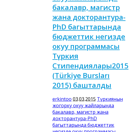
бакалавр, магистр
жана докторантура-
PhD багыттарында
бюджеттик негизде
окуу программасы
Түркия
Стипендиялары2015
(Türkiye Bursları
2015) башталды
erkintoo
03.03.2015
Түркиянын
жогорку окуу жайларында
бакалавр, магистр жана
докторантура-PhD
багыттарында бюджеттик
негизде окуу программасы