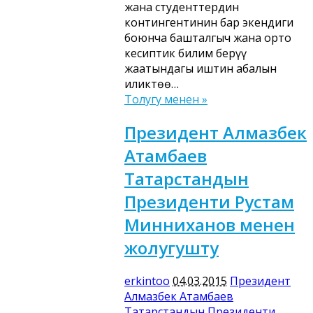
жана студенттердин
контингентинин бар экендиги
боюнча башталгыч жана орто
кесиптик билим берүү
жаатындагы иштин абалын
иликтөө…
Толугу менен »
Президент Алмазбек
Атамбаев
Татарстандын
Президенти Рустам
Минниханов менен
жолугушту
erkintoo
04.03.2015
Президент
Алмазбек Атамбаев
Татарстандын Президенти