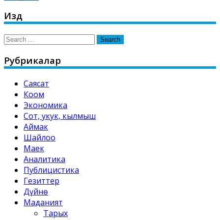
Издөө
Search
for:
Рубрикалар
Саясат
Коом
Экономика
Сот, укук, кылмыш
Аймак
Шайлоо
Маек
Аналитика
Публицистика
Гезиттер
Дүйнө
Маданият
Тарых