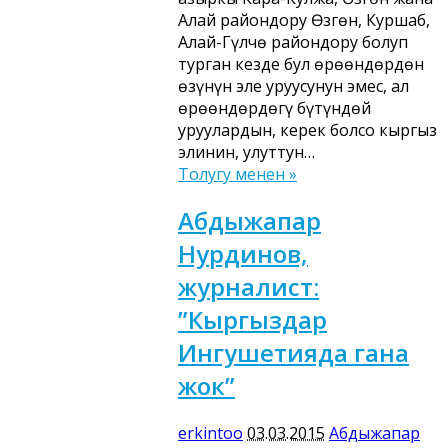
Алай райондору Өзгөн, Куршаб,
Алай-Гүлчө райондору болуп
турган кезде бул өрөөндөрдөн
өзүнүн эле уруусунун эмес, ал
өрөөндөрдөгү бүтүндөй
уруулардын, керек болсо кыргыз
элинин, улуттун…
Толугу менен »
Абдыжапар
Нурдинов,
журналист:
”Кыргыздар
Ингушетияда гана
жок”
erkintoo
03.03.2015
Абдыжапар