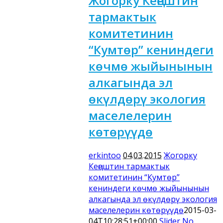
Жогорку Кеңештин
тармактык
комитетинин
“Кумтөр” кениндеги
көчмө жыйынынын
алкагында эл
өкүлдөрү экология
маселелерин
көтөрүүдө
erkintoo
04.03.2015
Жогорку
Кеңештин тармактык
комитетинин “Кумтөр”
кениндеги көчмө жыйынынын
алкагында эл өкүлдөрү экология
маселелерин көтөрүүдө
2015-03-
04T10:28:51+00:00
Slider
No