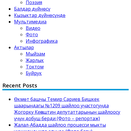
Поэзия
Балдар дүйнөсү
Кызыктар дүйнөсүндө
Мультимедиа
Видео
Фото
Инфографика
Актылар
Мыйзам
Жарлык
Токтом
Буйрук
Recent Posts
Өкмөт башчы Темир Сариев Бишкек
шаарындагы №1209 шайлоо участогунда
Жогорку Кеңештин депутаттарынын шайлоосу
үчүн добуш берди (Фото – репортаж)
Жалал-Абадда шайлоо процесси мыкты