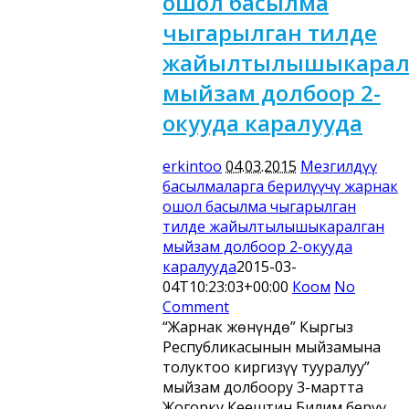
ошол басылма
чыгарылган тилде
жайылтылышыкарал
мыйзам долбоор 2-
окууда каралууда
erkintoo
04.03.2015
Мезгилдүү
басылмаларга берилүүчү жарнак
ошол басылма чыгарылган
тилде жайылтылышыкаралган
мыйзам долбоор 2-окууда
каралууда
2015-03-
04T10:23:03+00:00
Коом
No
Comment
“Жарнак жөнүндө” Кыргыз
Республикасынын мыйзамына
толуктоо киргизүү тууралуу”
мыйзам долбоору 3-мартта
Жогорку Кеңештин Билим берүү,