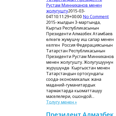
Рустам Минниханов менен
жолугушту
2015-03-
04T10:11:29+00:00
No Comment
2015-жылдын 3-мартында,
Кыргыз Республикасынын
Президенти Алмазбек Атамбаев
өлкөгө жумушчу иш сапар менен
келген Россия Федерациясынын
Татарстан Республикасынын
Президенти Рустам Минниханов
менен жолугушту. Жолугушуунун
жүрүшүндө Кыргызстан менен
Татарстандын ортосундагы
соода-экономикалык жана
маданий-гуманитардык
тармактарда кызматташуу
маселелери, ошондой…
Толугу менен »
Президент Алмазбек