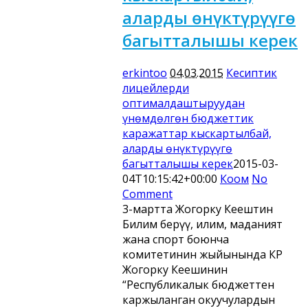
аларды өнүктүрүүгө
багытталышы керек
erkintoo
04.03.2015
Кесиптик
лицейлерди
оптималдаштыруудан
үнөмдөлгөн бюджеттик
каражаттар кыскартылбай,
аларды өнүктүрүүгө
багытталышы керек
2015-03-
04T10:15:42+00:00
Коом
No
Comment
3-мартта Жогорку Кеңештин
Билим берүү, илим, маданият
жана спорт боюнча
комитетинин жыйынында КР
Жогорку Кеңешинин
“Республикалык бюджеттен
каржыланган окуучулардын