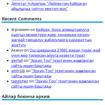
Депутат Н.Арипов: “Лейлектин Кайрагач
айылында типтүү мектеп жок”
Recent Comments
drpraveen
on
Бөйрөк, боор алмаштырууга
кыргыз медиктери даяр, кендирди кескен
жагдай тиешелүү жабдууларга каражаттын
жоктугу
Акжол
on
Ош шаарында 21665 жаран турак-жай
үчүн жер тилкесин алууга кезекте турат
gerfall
on
“Эркин Тоо” гезитинин жаңыланган
сайты ишин баштады
amfrsib
on
“Эркин Тоо” гезитинин жаңыланган
сайты ишин баштады
taggicher
on
“Эркин Тоо” гезитинин жаңыланган
сайты ишин баштады
Айлар боюнча архив