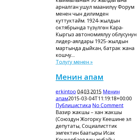
арналган ушул маанилүү Форум
менен чын дилимден
куттуктайм. 1924-жылдын
октябрында түзүлгөн Кара-
Кыргыз автономиялуу облусунун
лидер-аялдары 1925-жылдын
мартында дыйкан, батрак жана
кошчу…
Толугу менен »
Менин апам
erkintoo
04.03.2015
Менин
апам
2015-03-04T11:19:18+00:00
Публицистика
No Comment
Вазир жакшы – хан жакшы
(Союздун Жогорку Кеңешине эл
депутаты, Социалисттик
эмгектин баатыры Исак
Кочкорбаевдин жубайы