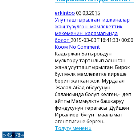
erkintoo
03.03.2015
Улутташтырылган ишканалар
жаңы түзүлгөн мамлекеттик
мекеменин карамагында
болот
2015-03-03T16:41:33+00:00
Коом
No Comment
Кадыржан Батыровдун
мүлктөрү тартылып алынган
жана улутташтырылган. Бирок
бул мүлк мамлекетке киреше
берип жаткан жок. Мурда ал
Жалал-Абад облусунун
балансында болуп келген,- деп
айтты Маммүлктү башкаруу
фондусунун төрагасы Дүйшөн
Ирсалиев бүгүн маалымат
агенттигине берген…
Толугу менен »
«
‹
4
5
6
7
8
›
»