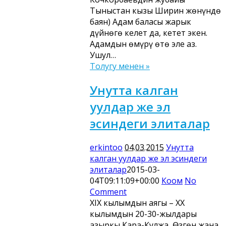
Тыныстан кызы Ширин жөнүндө
баян) Адам баласы жарык
дүйнөгө келет да, кетет экен.
Адамдын өмүрү өтө эле аз.
Ушул…
Толугу менен »
Унутта калган
уулдар же эл
эсиндеги элиталар
erkintoo
04.03.2015
Унутта
калган уулдар же эл эсиндеги
элиталар
2015-03-
04T09:11:09+00:00
Коом
No
Comment
XIX кылымдын аягы – XX
кылымдын 20-30-жылдары
азыркы Кара-Кулжа, Өзгөн жана