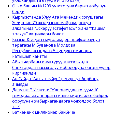
уюшкандыкта өтүүдө (Фото баян)
Өлкө башчы №1209 участогуна барып добушун
берди
Кыргызстанда Улуу Ата Мекендик согуштагы
Жеңиштин 70 жылдыгын майрамдоонун
алкагында “Эскерүү эстафетасы” жана “Жашыл
толкун” акциялары болот
Кызыл-Кыядагы мугалимдер профсоюзунун
төрагасы М.Буванова Молдова
Республикасындагы 5 күндүк семинарга
катышып кайтты
Айыл чарбаны өнүктүрүү максатында
банктардан насыя алуу жоболоруна өзгөртүүлөр
киргизилди
Ак-Сайда “Алтын түйүн” ресурстук борбору
ачылды
Депутат Э.Исаков: “Жапониядан келүүчү 10
гемодиализ аппараты ишке киргизилсе бөйрөк
оорусунан жабыркагандарга чоң колдоо болот
эле”
Баткендик миллионер байбиче