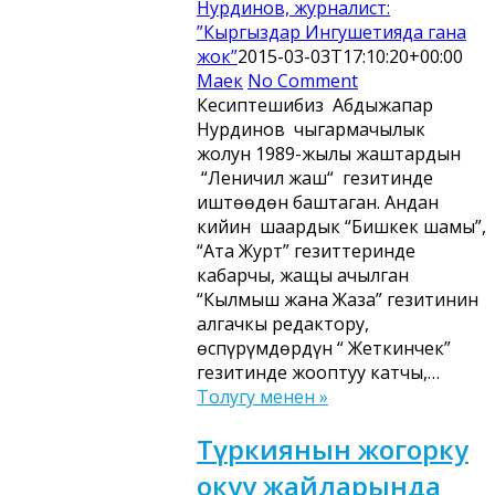
Нурдинов, журналист:
”Кыргыздар Ингушетияда гана
жок”
2015-03-03T17:10:20+00:00
Маек
No Comment
Кесиптешибиз Абдыжапар
Нурдинов чыгармачылык
жолун 1989-жылы жаштардын
“Леничил жаш“ гезитинде
иштөөдөн баштаган. Андан
кийин шаардык “Бишкек шамы”,
“Ата Журт” гезиттеринде
кабарчы, жащы ачылган
“Кылмыш жана Жаза” гезитинин
алгачкы редактору,
өспүрүмдөрдүн “ Жеткинчек”
гезитинде жооптуу катчы,…
Толугу менен »
Түркиянын жогорку
окуу жайларында