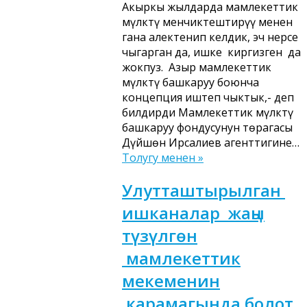
Акыркы жылдарда мамлекеттик
мүлктү менчиктештирүү менен
гана алектенип келдик, эч нерсе
чыгарган да, ишке киргизген да
жокпуз. Азыр мамлекеттик
мүлктү башкаруу боюнча
концепция иштеп чыктык,- деп
билдирди Мамлекеттик мүлктү
башкаруу фондусунун төрагасы
Дүйшөн Ирсалиев агенттигине…
Толугу менен »
Улутташтырылган
ишканалар жаңы
түзүлгөн
мамлекеттик
мекеменин
карамагында болот