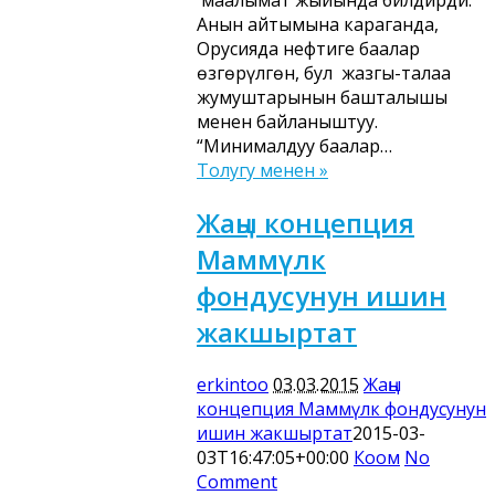
маалымат жыйында билдирди.
Анын айтымына караганда,
Орусияда нефтиге баалар
өзгөрүлгөн, бул жазгы-талаа
жумуштарынын башталышы
менен байланыштуу.
“Минималдуу баалар…
Толугу менен »
Жаңы концепция
Маммүлк
фондусунун ишин
жакшыртат
erkintoo
03.03.2015
Жаңы
концепция Маммүлк фондусунун
ишин жакшыртат
2015-03-
03T16:47:05+00:00
Коом
No
Comment