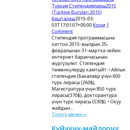
Түркия Стипендиялары2015
(Türkiye Bursları 2015)
башталды
2015-03-
03T17:01:07+00:00
Коом
1
Comment
Стипендия программасына
каттоо 2015-жылдын 25-
февралынан 31-мартка чейин
интернет баракчасынан
жүргүзүлөт. Стипендия
төмөнкүлөрдү камтыйт: • Айлык
стипендия (Бакалавр үчүн 600
түрк лирасы (260$),
Магистратура үчүн 850 түрк
лирасы(370$), докторантура
үчүн түрк лирасы (530$). • Окуу
жайдын…
Толугу менен »
Күйүүчү-майлоочу