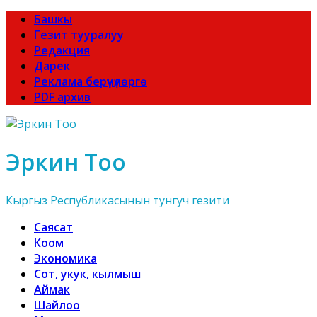
Башкы
Гезит тууралуу
Редакция
Дарек
Реклама берүүчүлөргө
PDF архив
Эркин Тоо
Кыргыз Республикасынын тунгуч гезити
Саясат
Коом
Экономика
Сот, укук, кылмыш
Аймак
Шайлоо