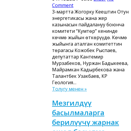
Comment
3-мартта Жогорку Кеңештин Отун
энергетикасы жана жер
казынасын пайдалануу боюнча
комитети “Кумтөр” кенинде
көчмө жыйын өткөрүүдө. Көчмө
жыйынга аталган комитеттин
төрагасы Кожобек Рыспаев,
депутаттар Кантемир
Мурзабеков, Нуржан Бадыкеева,
Майрамкан Кадырбекова жана
Талантбек Узакбаев, КР
Геология…
Толугу менен »
Мезгилдүү
басылмаларга
берилүүчү жарнак