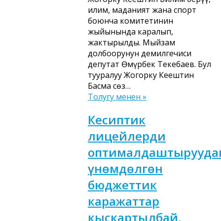
илим, маданият жана спорт
боюнча комитетинин
жыйынында каралып,
жактырылды. Мыйзам
долбоорунун демилгечиси
депутат Өмүрбек Текебаев. Бул
тууралуу Жогорку Кеңештин
Басма сөз…
Толугу менен »
Кесиптик
лицейлерди
оптималдаштырууда
үнөмдөлгөн
бюджеттик
каражаттар
кыскартылбай,