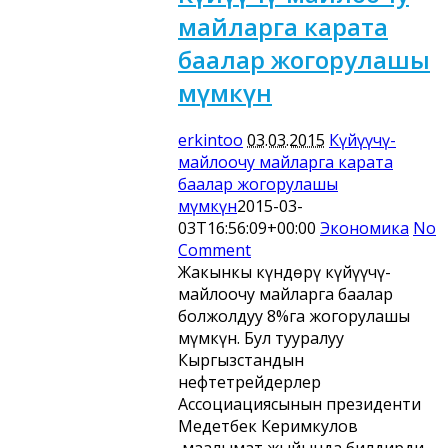
майларга карата
баалар жогорулашы
мүмкүн
erkintoo
03.03.2015
Күйүүчү-
майлоочу майларга карата
баалар жогорулашы
мүмкүн
2015-03-
03T16:56:09+00:00
Экономика
No
Comment
Жакынкы күндөрү күйүүчү-
майлоочу майларга баалар
болжолдуу 8%га жогорулашы
мүмкүн. Бул тууралуу
Кыргызстандын
нефтетрейдерлер
Ассоциациясынын президенти
Медетбек Керимкулов