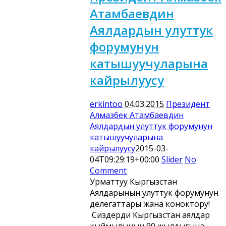
Атамбаевдин
Аялдардын улуттук
форумунун
катышуучуларына
кайрылуусу
erkintoo
04.03.2015
Президент
Алмазбек Атамбаевдин
Аялдардын улуттук форумунун
катышуучуларына
кайрылуусу
2015-03-
04T09:29:19+00:00
Slider
No
Comment
Урматтуу Кыргызстан
Аялдарынын улуттук форумунун
делегаттары жана коноктору!
Сиздерди Кыргызстан аялдар
кыймылынын 90 жылдыгына