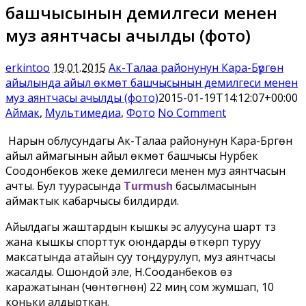
башчысынын демилгеси менен
муз аянтчасы ачылды (фото)
erkintoo
19.01.2015
Ак-Талаа районунун Кара-Бүргөн
айылында айыл өкмөт башчысынын демилгеси менен
муз аянтчасы ачылды (фото)
2015-01-19T14:12:07+00:00
Аймак
,
Мультимедиа
,
Фото
No Comment
Нарын облусундагы Ак-Талаа районунун Кара-Бүргөн
айыл аймагынын айыл өкмөт башчысы Нурбек
Соодонбеков жеке демилгеси менен муз аянтчасын
ачты. Бул туурасында
Turmush
басылмасынын
аймактык кабарчысы билдирди.
Айылдагы жаштардын кышкы эс алуусуна шарт түзүү
жана кышкы спорттук оюндарды өткөрүп туруу
максатында атайын суу тоңдурулуп, муз аянтчасы
жасалды. Ошондой эле, Н.Сооданбеков өз
каражатынан (чөнтөгүнөн) 22 миң сом жумшап, 10
коньки алдырткан.