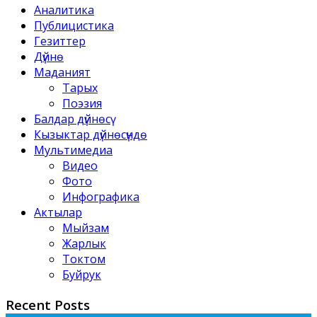
Аналитика
Публицистика
Гезиттер
Дүйнө
Маданият
Тарых
Поэзия
Балдар дүйнөсү
Кызыктар дүйнөсүндө
Мультимедиа
Видео
Фото
Инфографика
Актылар
Мыйзам
Жарлык
Токтом
Буйрук
Recent Posts