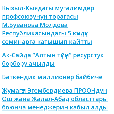
Кызыл-Кыядагы мугалимдер
профсоюзунун төрагасы
М.Буванова Молдова
Республикасындагы 5 күндүк
семинарга катышып кайтты
Ак-Сайда “Алтын түйүн” ресурстук
борбору ачылды
Баткендик миллионер байбиче
Жумагүл Эгембердиева ПРООНдун
Ош жана Жалал-Абад областтары
боюнча менеджерин кабыл алды