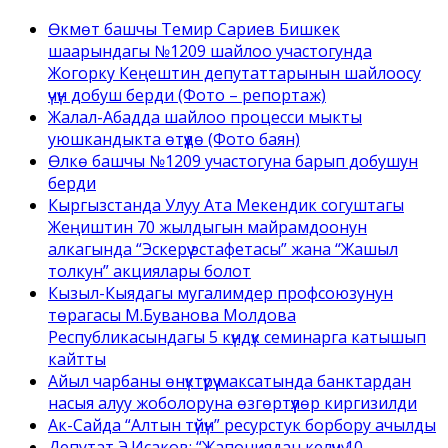
Өкмөт башчы Темир Сариев Бишкек
шаарындагы №1209 шайлоо участогунда
Жогорку Кеңештин депутаттарынын шайлоосу
үчүн добуш берди (Фото – репортаж)
Жалал-Абадда шайлоо процесси мыкты
уюшкандыкта өтүүдө (Фото баян)
Өлкө башчы №1209 участогуна барып добушун
берди
Кыргызстанда Улуу Ата Мекендик согуштагы
Жеңиштин 70 жылдыгын майрамдоонун
алкагында “Эскерүү эстафетасы” жана “Жашыл
толкун” акциялары болот
Кызыл-Кыядагы мугалимдер профсоюзунун
төрагасы М.Буванова Молдова
Республикасындагы 5 күндүк семинарга катышып
кайтты
Айыл чарбаны өнүктүрүү максатында банктардан
насыя алуу жоболоруна өзгөртүүлөр киргизилди
Ак-Сайда “Алтын түйүн” ресурстук борбору ачылды
Депутат Э.Исаков: “Жапониядан келүүчү 10