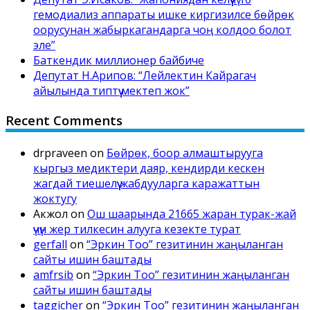
гемодиализ аппараты ишке киргизилсе бөйрөк
оорусунан жабыркагандарга чоң колдоо болот
эле”
Баткендик миллионер байбиче
Депутат Н.Арипов: “Лейлектин Кайрагач
айылында типтүү мектеп жок”
Recent Comments
drpraveen
on
Бөйрөк, боор алмаштырууга
кыргыз медиктери даяр, кендирди кескен
жагдай тиешелүү жабдууларга каражаттын
жоктугу
Акжол
on
Ош шаарында 21665 жаран турак-жай
үчүн жер тилкесин алууга кезекте турат
gerfall
on
“Эркин Тоо” гезитинин жаңыланган
сайты ишин баштады
amfrsib
on
“Эркин Тоо” гезитинин жаңыланган
сайты ишин баштады
taggicher
on
“Эркин Тоо” гезитинин жаңыланган