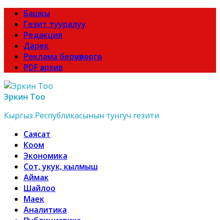
Башкы
Гезит тууралуу
Редакция
Дарек
Реклама берүүчүлөргө
PDF архив
Эркин Тоо
Кыргыз Республикасынын тунгуч гезити
Саясат
Коом
Экономика
Сот, укук, кылмыш
Аймак
Шайлоо
Маек
Аналитика