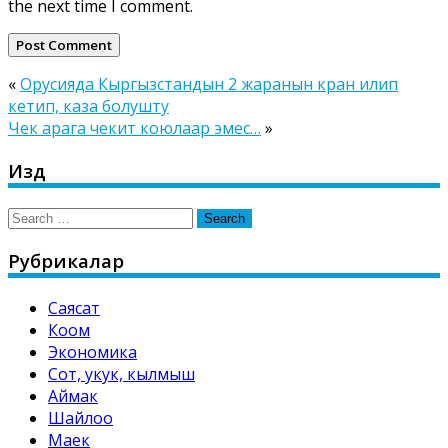
the next time I comment.
«
Орусияда Кыргызстандын 2 жаранын кран илип
кетип, каза болушту
Чек арага чекит коюлаар эмес…
»
Издөө
Search
for:
Рубрикалар
Саясат
Коом
Экономика
Сот, укук, кылмыш
Аймак
Шайлоо
Маек