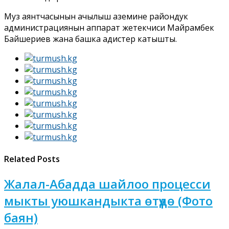
Муз аянтчасынын ачылыш аземине райондук
администрациянын аппарат жетекчиси Майрамбек
Байшериев жана башка адистер катышты.
Related Posts
Жалал-Абадда шайлоо процесси
мыкты уюшкандыкта өтүүдө (Фото
баян)