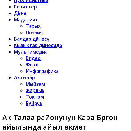
Публицистика
Гезиттер
Дүйнө
Маданият
Тарых
Поэзия
Балдар дүйнөсү
Кызыктар дүйнөсүндө
Мультимедиа
Видео
Фото
Инфографика
Актылар
Мыйзам
Жарлык
Токтом
Буйрук
Ак-Талаа районунун Кара-Бүргөн
айылында айыл өкмөт